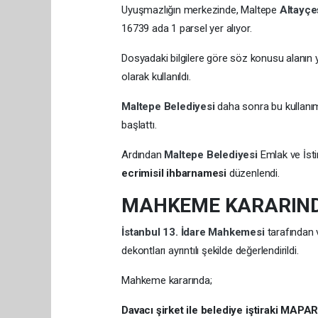
Uyuşmazlığın merkezinde, Maltepe
Altayç
16739 ada 1 parsel yer alıyor.
Dosyadaki bilgilere göre söz konusu alanın 
olarak kullanıldı.
Maltepe Belediyesi
daha sonra bu kullanım
başlattı.
Ardından
Maltepe Belediyesi
Emlak ve İst
ecrimisil ihbarnamesi
düzenlendi.
MAHKEME KARARINDA
İstanbul 13. İdare Mahkemesi
tarafından 
dekontları ayrıntılı şekilde değerlendirildi.
Mahkeme kararında;
Davacı şirket ile belediye iştiraki MAPA