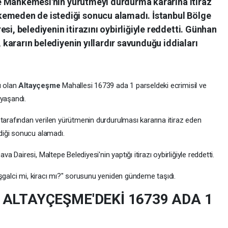
dare Mahkemesi'nin yürütmeyi durdurma kararına itiraz
kemeden de istediği sonucu alamadı. İstanbul Bölge
si, belediyenin itirazını oybirliğiyle reddetti. Günhan
, kararın belediyenin yıllardır savunduğu iddiaları
u olan
Altayçeşme
Mahallesi 16739 ada 1 parseldeki ecrimisil ve
 yaşandı.
i
tarafından verilen yürütmenin durdurulması kararına itiraz eden
diği sonucu alamadı.
Dava Dairesi, Maltepe Belediyesi'nin yaptığı itirazı oybirliğiyle reddetti.
şgalci mi, kiracı mı?" sorusunu yeniden gündeme taşıdı.
 ALTAYÇEŞME'DEKİ 16739 ADA 1