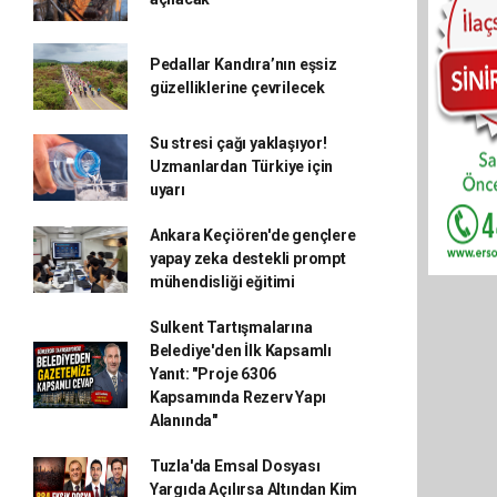
Pedallar Kandıra’nın eşsiz
güzelliklerine çevrilecek
Su stresi çağı yaklaşıyor!
Uzmanlardan Türkiye için
uyarı
Ankara Keçiören'de gençlere
yapay zeka destekli prompt
mühendisliği eğitimi
Sulkent Tartışmalarına
Belediye'den İlk Kapsamlı
Yanıt: "Proje 6306
Kapsamında Rezerv Yapı
Alanında"
Tuzla'da Emsal Dosyası
Yargıda Açılırsa Altından Kim