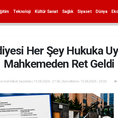
ğitim
Teknoloji
Kültür Sanat
Sağlık
Siyaset
Dünya
Ek
iyesi Her Şey Hukuka Uy
Mahkemeden Ret Geldi
e memleket Gazetesi | 15.06.2026 - 21:56, Güncelleme: 15.06.2026 - 23:03