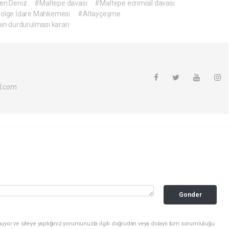
en Deniz
#Maltepe davası
#Maltepe ecrimisil davası
Bölge İdare Mahkemesi
#Altayçeşme
n durdurulması kararı
l.com
Gonder
uyor ve siteye yaptığınız yorumunuzla ilgili doğrudan veya dolaylı tüm sorumluluğu