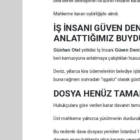
belirtilerek belediyenin itirazının reddine karar
Mahkeme kararı oybirliğiyle alındı.
İŞ İNSANI GÜVEN DEN
ANLATTIĞIMIZ BUYD
Günhan Otel
yetkilisi İş İnsanı
Güven Den
beri kamuoyuna anlatmaya çalıştıkları hususl
Deniz, yıllarca kira ödemelerinin belediye işt
buna rağmen sonradan "işgalci" olarak göster
DOSYA HENÜZ TAMA
Hukukçulara göre verilen karar davanın tam
Üst mahkeme yalnızca yürütmenin durdurulmas
Bu nedenle dava dosyası yeniden İstanbul 
davanın esası hakkında nihai kararını verece