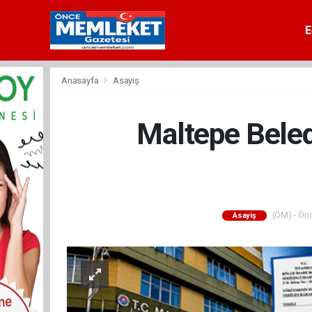
E
Anasayfa
Asayiş
Maltepe Beled
(ÖM) - Önc
Asayiş