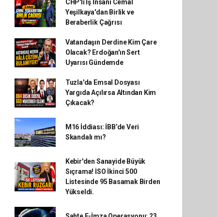
CHP'li İş İnsanı Cemal
Yeşilkaya'dan Birlik ve
Beraberlik Çağrısı
Vatandaşın Derdine Kim Çare
Olacak? Erdoğan'ın Sert
Uyarısı Gündemde
Tuzla'da Emsal Dosyası
Yargıda Açılırsa Altından Kim
Çıkacak?
M16 İddiası: İBB’de Veri
Skandalı mı?
Kebir'den Sanayide Büyük
Sıçrama! İSO İkinci 500
Listesinde 95 Basamak Birden
Yükseldi.
Sahte E-İmza Operasyonu: 23