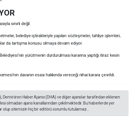
YOR
yla sınırlı değil.
meler, belediye iştirakleriyle yapılan sözleşmeler, tahliye işlemleri,
alar da tartışma konusu olmaya devam ediyor.
elediyesi'nin yürütmenin durdurulması kararına yaptığı itiraz kesin
emesi'nin davanın esası hakkında vereceği nihai karara çevrildi.
), Demirören Haber Ajansı (DHA) ve diğer ajanslar tarafından eklenen
lesi olmadan ajans kanallarından çekilmektedir. Bu haberlerde yer
 olup sitemizin hiç bir editörü sorumlu tutulamaz...