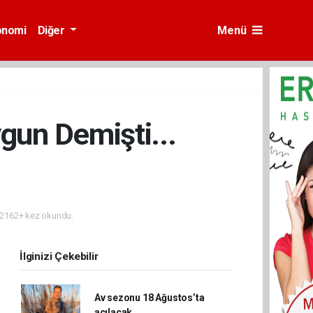
onomi
Diğer
Menü
gun Demişti...
2162+ kez okundu.
İlginizi Çekebilir
Av sezonu 18 Ağustos’ta
açılacak