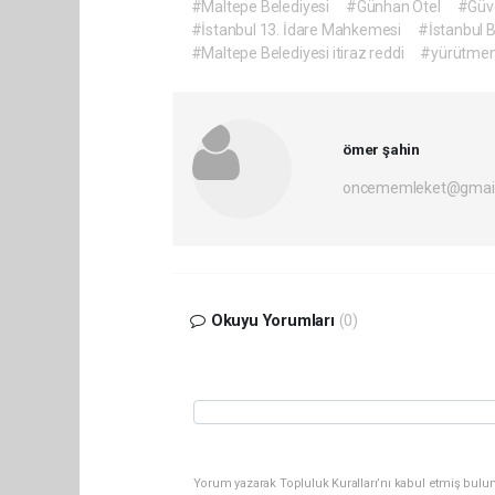
#Maltepe Belediyesi
#Günhan Otel
#Güv
#İstanbul 13. İdare Mahkemesi
#İstanbul 
#Maltepe Belediyesi itiraz reddi
#yürütmeni
ömer şahin
oncememleket@gmai
Okuyu Yorumları
(0)
Yorum yazarak Topluluk Kuralları’nı kabul etmiş bulun