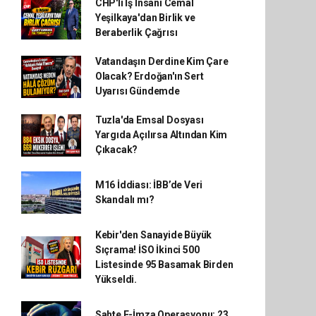
CHP'li İş İnsanı Cemal
Yeşilkaya'dan Birlik ve
Beraberlik Çağrısı
Vatandaşın Derdine Kim Çare
Olacak? Erdoğan'ın Sert
Uyarısı Gündemde
Tuzla'da Emsal Dosyası
Yargıda Açılırsa Altından Kim
Çıkacak?
M16 İddiası: İBB’de Veri
Skandalı mı?
Kebir'den Sanayide Büyük
Sıçrama! İSO İkinci 500
Listesinde 95 Basamak Birden
Yükseldi.
Sahte E-İmza Operasyonu: 23