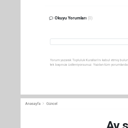
Okuyu Yorumları
(0)
Yorum yazarak Topluluk Kuralları’nı kabul etmiş bulun
tek başınıza üstleniyorsunuz. Yazılan tüm yorumlarda
Anasayfa
Güncel
Av s