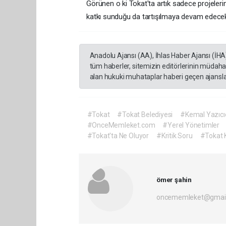
Görünen o ki Tokat'ta artık sadece projeleri
katkı sunduğu da tartışılmaya devam edece
Anadolu Ajansı (AA), İhlas Haber Ajansı (İHA
tüm haberler, sitemizin editörlerinin müdaha
alan hukuki muhataplar haberi geçen ajanslar
#Tokat
#Tokat Belediyesi
#Kemal Yazıcı
#OnceMemleket.com
#Yerel Yönetimler
#Tokat'ta Ne Oluyor
#Kritik Soru
#Tokat
ömer şahin
oncememleket@gmai