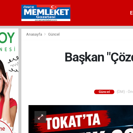
E
Anasayfa
Güncel
Başkan "Çözd
(ÖM) - Önc
Güncel