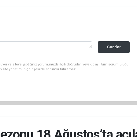
Gonder
uyor ve siteye yaptığınız yorumunuzla ilgili doğrudan veya dolaylı tüm sorumluluğu
n site yönetimi hiçbir şekilde sorumlu tutulamaz.
ezonu 18 Ağustos’ta açı