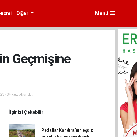
onomi
Diğer
Menü
rin Geçmişine
2343+ kez okundu.
İlginizi Çekebilir
Pedallar Kandıra’nın eşsiz
güzelliklerine çevrilecek