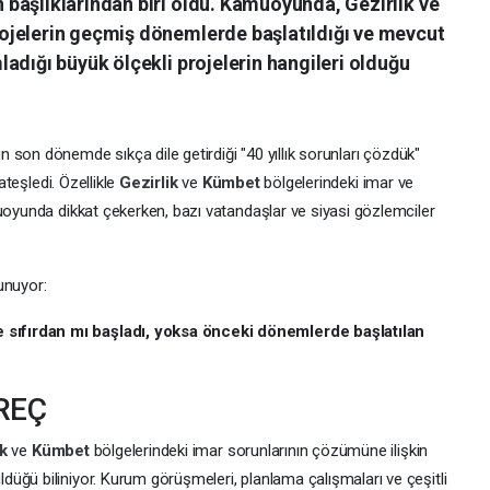
başlıklarından biri oldu. Kamuoyunda, Gezirlik ve
ojelerin geçmiş dönemlerde başlatıldığı ve mevcut
adığı büyük ölçekli projelerin hangileri olduğu
 son dönemde sıkça dile getirdiği "40 yıllık sorunları çözdük"
ateşledi. Özellikle
Gezirlik
ve
Kümbet
bölgelerindeki imar ve
muoyunda dikkat çekerken, bazı vatandaşlar ve siyasi gözlemciler
unuyor:
sıfırdan mı başladı, yoksa önceki dönemlerde başlatılan
REÇ
ik
ve
Kümbet
bölgelerindeki imar sorunlarının çözümüne ilişkin
üğü biliniyor. Kurum görüşmeleri, planlama çalışmaları ve çeşitli