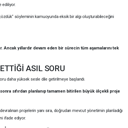
 ediliyor.
ı çözdük" söyleminin kamuoyunda eksik bir algı oluşturabileceğini
r. Ancak yıllardır devam eden bir sürecin tüm aşamalarını tek
TTİĞİ ASIL SORU
ru daha yüksek sesle dile getirilmeye başlandı.
nra sıfırdan planlanıp tamamen bitirilen büyük ölçekli proje
evralınan projelerin yanı sıra, doğrudan mevcut yönetimin planladığı
ni ifade ediyor.