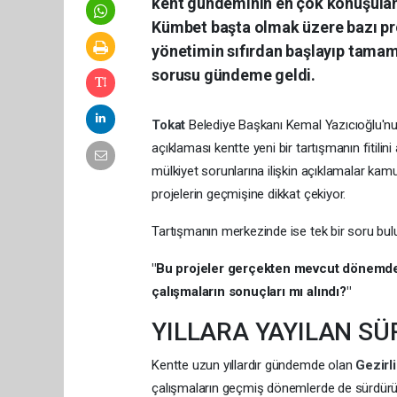
kent gündeminin en çok konuşulan 
Kümbet başta olmak üzere bazı pr
yönetimin sıfırdan başlayıp tamaml
sorusu gündeme geldi.
Tokat
Belediye Başkanı Kemal Yazıcıoğlu'nun
açıklaması kentte yeni bir tartışmanın fitilini 
mülkiyet sorunlarına ilişkin açıklamalar ka
projelerin geçmişine dikkat çekiyor.
Tartışmanın merkezinde ise tek bir soru bul
"Bu projeler gerçekten mevcut dönemde 
çalışmaların sonuçları mı alındı?"
YILLARA YAYILAN SÜ
Kentte uzun yıllardır gündemde olan
Gezirl
çalışmaların geçmiş dönemlerde de sürdürüld