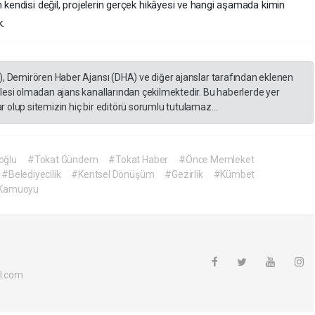
n kendisi değil, projelerin gerçek hikâyesi ve hangi aşamada kimin
k.
), Demirören Haber Ajansı (DHA) ve diğer ajanslar tarafından eklenen
lesi olmadan ajans kanallarından çekilmektedir. Bu haberlerde yer
 olup sitemizin hiç bir editörü sorumlu tutulamaz...
oğlu
#Tokat Gündem
#Tokat Haber
#Önce Memleket
#Belediyecilik
#Kentsel Dönüşüm
#Gezirlik
#Kümbet
 Kamuoyu
l.com