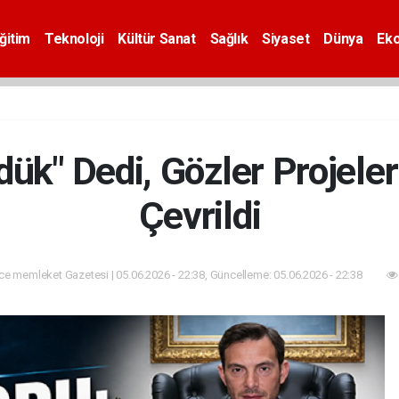
ğitim
Teknoloji
Kültür Sanat
Sağlık
Siyaset
Dünya
Ek
ük" Dedi, Gözler Projele
Çevrildi
e memleket Gazetesi | 05.06.2026 - 22:38, Güncelleme: 05.06.2026 - 22:38