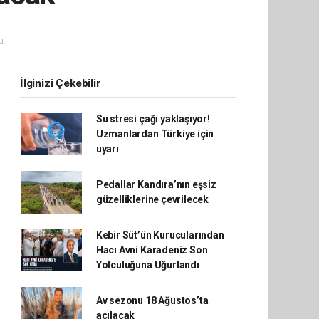
u.
İlginizi Çekebilir
Su stresi çağı yaklaşıyor!
Uzmanlardan Türkiye için
uyarı
Pedallar Kandıra’nın eşsiz
güzelliklerine çevrilecek
Kebir Süt’ün Kurucularından
Hacı Avni Karadeniz Son
Yolculuğuna Uğurlandı
Av sezonu 18 Ağustos’ta
açılacak