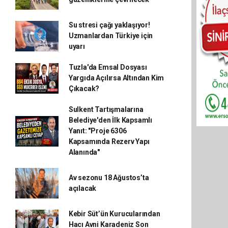
Su stresi çağı yaklaşıyor!
Uzmanlardan Türkiye için
uyarı
Tuzla'da Emsal Dosyası
Yargıda Açılırsa Altından Kim
Çıkacak?
Sulkent Tartışmalarına
Belediye'den İlk Kapsamlı
Yanıt: "Proje 6306
Kapsamında Rezerv Yapı
Alanında"
Av sezonu 18 Ağustos’ta
açılacak
Kebir Süt’ün Kurucularından
Hacı Avni Karadeniz Son