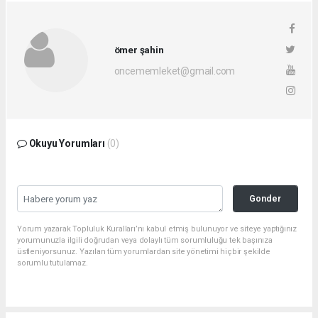
ömer şahin
oncememleket@gmail.com
Okuyu Yorumları
(0)
Gonder
Yorum yazarak Topluluk Kuralları’nı kabul etmiş bulunuyor ve siteye yaptığınız
yorumunuzla ilgili doğrudan veya dolaylı tüm sorumluluğu tek başınıza
üstleniyorsunuz. Yazılan tüm yorumlardan site yönetimi hiçbir şekilde
sorumlu tutulamaz.