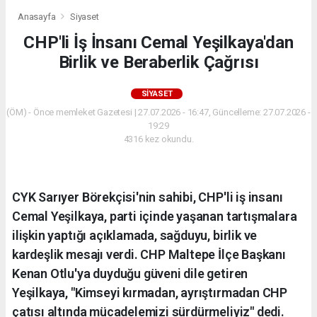
Anasayfa
Siyaset
CHP'li İş İnsanı Cemal Yeşilkaya'dan
Birlik ve Beraberlik Çağrısı
SIYASET
(ÖM) - Önce memleket Gazetesi | 27.07.2026 - 16:47, Güncelleme: 27.07.2026 -
19:29
4316 kez okundu.
CYK Sarıyer Börekçisi'nin sahibi, CHP'li iş insanı
Cemal Yeşilkaya, parti içinde yaşanan tartışmalara
ilişkin yaptığı açıklamada, sağduyu, birlik ve
kardeşlik mesajı verdi. CHP Maltepe İlçe Başkanı
Kenan Otlu'ya duyduğu güveni dile getiren
Yeşilkaya, "Kimseyi kırmadan, ayrıştırmadan CHP
çatısı altında mücadelemizi sürdürmeliyiz" dedi.