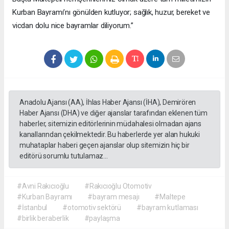
Kurban Bayramı’nı gönülden kutluyor; sağlık, huzur, bereket ve
vicdan dolu nice bayramlar diliyorum.”
Anadolu Ajansı (AA), İhlas Haber Ajansı (İHA), Demirören
Haber Ajansı (DHA) ve diğer ajanslar tarafından eklenen tüm
haberler, sitemizin editörlerinin müdahalesi olmadan ajans
kanallarından çekilmektedir. Bu haberlerde yer alan hukuki
muhataplar haberi geçen ajanslar olup sitemizin hiç bir
editörü sorumlu tutulamaz...
#Avni Rakıcıoğlu
#Rakıcıoğlu Otomotiv
#Kurban Bayramı
#bayram mesajı
#Maltepe
#İstanbul
#otomotiv sektörü
#bayram kutlaması
#birlik beraberlik
#paylaşma