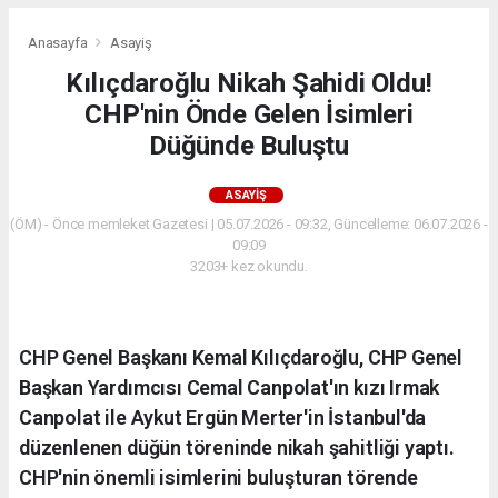
Anasayfa
Asayiş
Kılıçdaroğlu Nikah Şahidi Oldu!
CHP'nin Önde Gelen İsimleri
Düğünde Buluştu
ASAYIŞ
(ÖM) - Önce memleket Gazetesi | 05.07.2026 - 09:32, Güncelleme: 06.07.2026 -
09:09
3203+ kez okundu.
CHP Genel Başkanı Kemal Kılıçdaroğlu, CHP Genel
Başkan Yardımcısı Cemal Canpolat'ın kızı Irmak
Canpolat ile Aykut Ergün Merter'in İstanbul'da
düzenlenen düğün töreninde nikah şahitliği yaptı.
CHP'nin önemli isimlerini buluşturan törende