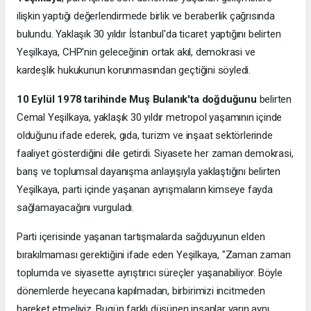
ilişkin yaptığı değerlendirmede birlik ve beraberlik çağrısında
bulundu. Yaklaşık 30 yıldır İstanbul'da ticaret yaptığını belirten
Yeşilkaya, CHP'nin geleceğinin ortak akıl, demokrasi ve
kardeşlik hukukunun korunmasından geçtiğini söyledi.
10 Eylül 1978 tarihinde Muş Bulanık'ta doğduğunu
belirten
Cemal Yeşilkaya, yaklaşık 30 yıldır metropol yaşamının içinde
olduğunu ifade ederek, gıda, turizm ve inşaat sektörlerinde
faaliyet gösterdiğini dile getirdi. Siyasete her zaman demokrasi,
barış ve toplumsal dayanışma anlayışıyla yaklaştığını belirten
Yeşilkaya, parti içinde yaşanan ayrışmaların kimseye fayda
sağlamayacağını vurguladı.
Parti içerisinde yaşanan tartışmalarda sağduyunun elden
bırakılmaması gerektiğini ifade eden Yeşilkaya, "Zaman zaman
toplumda ve siyasette ayrıştırıcı süreçler yaşanabiliyor. Böyle
dönemlerde heyecana kapılmadan, birbirimizi incitmeden
hareket etmeliyiz. Bugün farklı düşünen insanlar yarın aynı