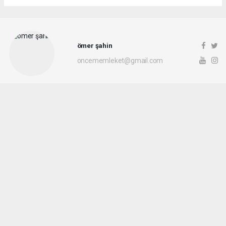
ömer şahin
oncememleket@gmail.com
Okuyu Yorumları
(0)
Gonder
Yorum yazarak Topluluk Kuralları’nı kabul etmiş bulunuyor ve siteye yaptığınız
yorumunuzla ilgili doğrudan veya dolaylı tüm sorumluluğu tek başınıza
üstleniyorsunuz. Yazılan tüm yorumlardan site yönetimi hiçbir şekilde sorumlu
tutulamaz.
Sonraki