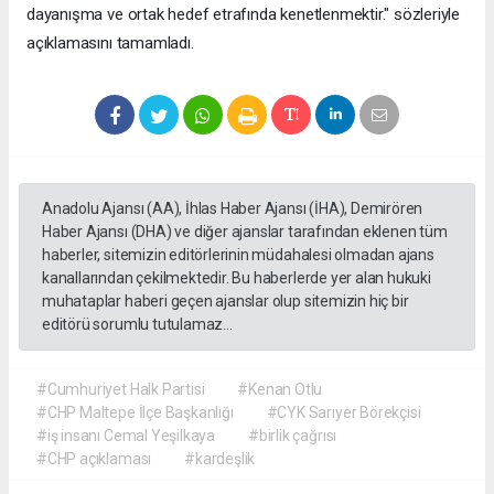
dayanışma ve ortak hedef etrafında kenetlenmektir." sözleriyle
açıklamasını tamamladı.
Anadolu Ajansı (AA), İhlas Haber Ajansı (İHA), Demirören
Haber Ajansı (DHA) ve diğer ajanslar tarafından eklenen tüm
haberler, sitemizin editörlerinin müdahalesi olmadan ajans
kanallarından çekilmektedir. Bu haberlerde yer alan hukuki
muhataplar haberi geçen ajanslar olup sitemizin hiç bir
editörü sorumlu tutulamaz...
#Cumhuriyet Halk Partisi
#Kenan Otlu
#CHP Maltepe İlçe Başkanlığı
#CYK Sarıyer Börekçisi
#iş insanı Cemal Yeşilkaya
#birlik çağrısı
#CHP açıklaması
#kardeşlik