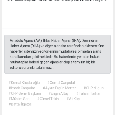
Anadolu Ajansı (AA), İhlas Haber Ajansı (İHA), Demirören
Haber Ajansı (DHA) ve diğer ajanslar tarafından eklenen tüm
haberler, sitemizin editörlerinin müdahalesi olmadan ajans
kanallarından çekilmektedir. Bu haberlerde yer alan hukuki
muhataplar haberi geçen ajanslar olup sitemizin hiç bir
editörü sorumlu tutulamaz...
#Kemal Kılıçdaroğlu
#Cemal Canpolat
#Irmak Canpolat
#Aykut Ergün Merter
#CHP düğün
#CHP Genel Başkanı
#Engin Altay
#Tahsin Tarhan
#Müslim Sarı
#Gürsel Tekin
#Ali Kılıç
#Battal İlgezdi