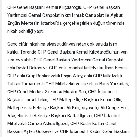
CHP Genel Başkanı Kemal Kılıçdaroğlu, CHP Genel Başkan
Yardımcısı Cemal Canpolat'ın kızı
Irmak Canpolat
ile
Aykut
Ergün Merter
'in İstanbul'da gerçekleştirilen düğün töreninde
nikah şahitliği yaptı.
Genç çiftin nikahına siyaset dünyasından çok sayıda isim
katıldı. Törende CHP Genel Başkanı Kemal Kılıçdaroğlu'nun yanı
sıra ev sahibi CHP Genel Başkan Yardımcısı Cemal Canpolat,
eski Devlet Bakanı ve CHP eski İstanbul Milletvekili İlhan Kesici,
CHP eski Grup Başkanvekili Engin Altay, eski CHP Milletvekili
Tahsin Tarhan, eski CHP Milletvekili ve gazeteci Barış Yarkadaş,
CHP Genel Merkez Sözcüsü Müslim Sarı, CHP İstanbul İl
Başkanı Gürsel Tekin, CHP Maltepe İlçe Başkanı Kenan Otlu,
Maltepe eski Belediye Başkanı Ali Kılıç, siyasetçi Ali Cengiz Erol,
Ataşehir eski Belediye Başkanı Battal İlgezdi, CHP İstanbul
Milletvekili Gamze Akkuş İlgezdi, CHP Kadın Kolları Genel
Başkanı Ayten Gülsever ve CHP İstanbul İl Kadın Kolları Başkanı