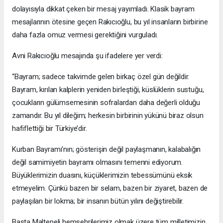
dolayısıyla dikkat çeken bir mesaj yayımladı. Klasik bayram
mesajlarının ötesine geçen Rakıcıoğlu, bu yıl insanların birbirine
daha fazla omuz vermesi gerektiğini vurguladı.
Avni Rakıcıoğlu mesajında şu ifadelere yer verdi:
“Bayram; sadece takvimde gelen birkaç özel gün değildir.
Bayram, kırılan kalplerin yeniden birleştiği, küslüklerin sustuğu,
çocukların gülümsemesinin sofralardan daha değerli olduğu
zamandır. Bu yıl dileğim; herkesin birbirinin yükünü biraz olsun
hafiflettiği bir Türkiye’dir.
Kurban Bayramı’nın; gösterişin değil paylaşmanın, kalabalığın
değil samimiyetin bayramı olmasını temenni ediyorum.
Büyüklerimizin duasını, küçüklerimizin tebessümünü eksik
etmeyelim. Çünkü bazen bir selam, bazen bir ziyaret, bazen de
paylaşılan bir lokma; bir insanın bütün yılını değiştirebilir.
Başta Maltepeli hemşehrilerimiz olmak üzere tüm milletimizin