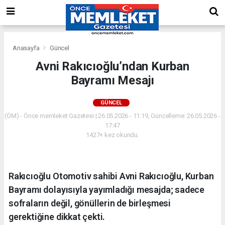
Anasayfa
Güncel
Avni Rakıcıoğlu’ndan Kurban
Bayramı Mesajı
GÜNCEL
(ÖM) - Önce memleket Gazetesi | 26.05.2026 - 11:19, Güncelleme: 26.05.2026 -
17:47
1427+ kez okundu.
Rakıcıoğlu Otomotiv sahibi Avni Rakıcıoğlu, Kurban
Bayramı dolayısıyla yayımladığı mesajda; sadece
sofraların değil, gönüllerin de birleşmesi
gerektiğine dikkat çekti.