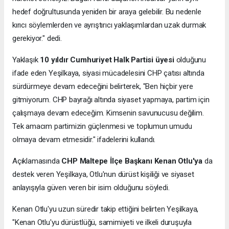
hedef doğrultusunda yeniden bir araya gelebilir. Bu nedenle
kırıcı söylemlerden ve ayrıştırıcı yaklaşımlardan uzak durmak
gerekiyor." dedi.
Yaklaşık
10 yıldır Cumhuriyet Halk Partisi üyesi
olduğunu
ifade eden Yeşilkaya, siyasi mücadelesini CHP çatısı altında
sürdürmeye devam edeceğini belirterek, "Ben hiçbir yere
gitmiyorum. CHP bayrağı altında siyaset yapmaya, partim için
çalışmaya devam edeceğim. Kimsenin savunucusu değilim.
Tek amacım partimizin güçlenmesi ve toplumun umudu
olmaya devam etmesidir." ifadelerini kullandı.
Açıklamasında
CHP Maltepe İlçe Başkanı Kenan Otlu'ya
da
destek veren Yeşilkaya, Otlu'nun dürüst kişiliği ve siyaset
anlayışıyla güven veren bir isim olduğunu söyledi.
Kenan Otlu'yu uzun süredir takip ettiğini belirten Yeşilkaya,
"Kenan Otlu'yu dürüstlüğü, samimiyeti ve ilkeli duruşuyla