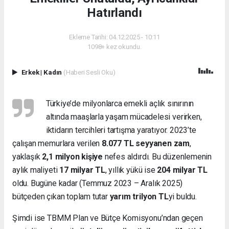
Hatırlandı
Ekleme Tarihi: 04.12.2025 - 10:11
1098+ kez okundu.
Erkek
|
Kadın
(Haberi Sesli Oku)
Türkiye’de milyonlarca emekli açlık sınırının
altında maaşlarla yaşam mücadelesi verirken,
iktidarın tercihleri tartışma yaratıyor. 2023’te
çalışan memurlara verilen
8.077 TL seyyanen zam
,
yaklaşık
2,1 milyon kişiye
nefes aldırdı. Bu düzenlemenin
aylık maliyeti
17 milyar TL
, yıllık yükü ise
204 milyar TL
oldu. Bugüne kadar (Temmuz 2023 – Aralık 2025)
bütçeden çıkan toplam tutar
yarım trilyon TL
yi buldu.
Şimdi ise TBMM Plan ve Bütçe Komisyonu’ndan geçen