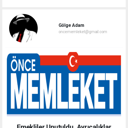
Gölge Adam
oncememleket@gmail.com
Emekliler Unutuldu, Ayrıcalıklar