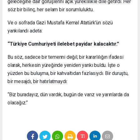
geleceğine dair görüşlerini açık yüreklilikle dile getirdi. Her
söz bir bilinç, her selam bir sorumluluktu.
Ve o sofrada Gazi Mustafa Kemal Atatürk’ün sözü
yankılandı adeta:
“Türkiye Cumhuriyeti ilelebet payidar kalacaktır.”
Bu söz, sadece bir temenni değil; bir kararlılığın ifadesi
olarak, herkesin yüreğinde yeniden yankı buldu. İşte o
yüzden bu buluşma, bir kahvaltıdan fazlasıydı. Bir duruştu,
bir mesajdı, bir hatırlatmaydı:
“Biz buradayız, dün vardık, bugün de varız ve yarınlarda da
olacağız.”