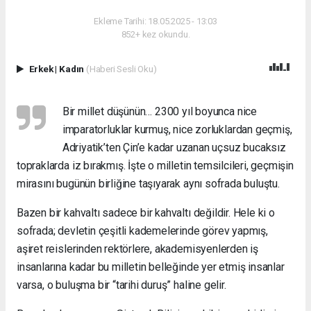
Ekleme Tarihi: 18.05.2025 - 13:03
852+ kez okundu.
Erkek
|
Kadın
(Haberi Sesli Oku)
Bir millet düşünün… 2300 yıl boyunca nice
imparatorluklar kurmuş, nice zorluklardan geçmiş,
Adriyatik’ten Çin’e kadar uzanan uçsuz bucaksız
topraklarda iz bırakmış. İşte o milletin temsilcileri, geçmişin
mirasını bugünün birliğine taşıyarak aynı sofrada buluştu.
Bazen bir kahvaltı sadece bir kahvaltı değildir. Hele ki o
sofrada; devletin çeşitli kademelerinde görev yapmış,
aşiret reislerinden rektörlere, akademisyenlerden iş
insanlarına kadar bu milletin belleğinde yer etmiş insanlar
varsa, o buluşma bir “tarihi duruş” haline gelir.