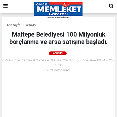
Anasayfa
Asayiş
Maltepe Belediyesi 100 Milyonluk
borçlanma ve arsa satışına başladı.
ASAYIŞ
(ÖM) - Önce memleket Gazetesi | 08.04.2025 - 17:05, Güncelleme: 09.04.2025 -
10:06
1752+ kez okundu.