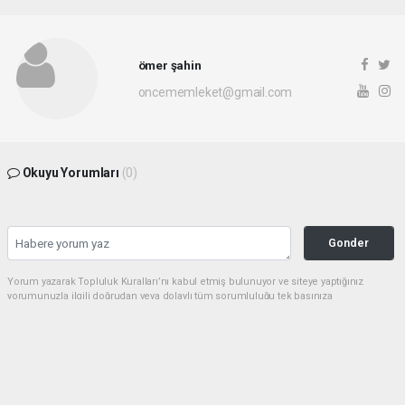
ömer şahin
oncememleket@gmail.com
Okuyu Yorumları
(0)
Gonder
Yorum yazarak Topluluk Kuralları’nı kabul etmiş bulunuyor ve siteye yaptığınız
yorumunuzla ilgili doğrudan veya dolaylı tüm sorumluluğu tek başınıza
üstleniyorsunuz. Yazılan tüm yorumlardan site yönetimi hiçbir şekilde sorumlu
tutulamaz.
Ömer ŞAHİN