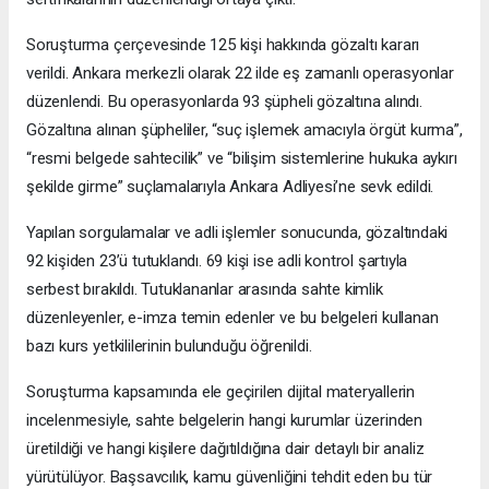
Soruşturma çerçevesinde 125 kişi hakkında gözaltı kararı
verildi. Ankara merkezli olarak 22 ilde eş zamanlı operasyonlar
düzenlendi. Bu operasyonlarda 93 şüpheli gözaltına alındı.
Gözaltına alınan şüpheliler, “suç işlemek amacıyla örgüt kurma”,
“resmi belgede sahtecilik” ve “bilişim sistemlerine hukuka aykırı
şekilde girme” suçlamalarıyla Ankara Adliyesi’ne sevk edildi.
Yapılan sorgulamalar ve adli işlemler sonucunda, gözaltındaki
92 kişiden 23’ü tutuklandı. 69 kişi ise adli kontrol şartıyla
serbest bırakıldı. Tutuklananlar arasında sahte kimlik
düzenleyenler, e-imza temin edenler ve bu belgeleri kullanan
bazı kurs yetkililerinin bulunduğu öğrenildi.
Soruşturma kapsamında ele geçirilen dijital materyallerin
incelenmesiyle, sahte belgelerin hangi kurumlar üzerinden
üretildiği ve hangi kişilere dağıtıldığına dair detaylı bir analiz
yürütülüyor. Başsavcılık, kamu güvenliğini tehdit eden bu tür