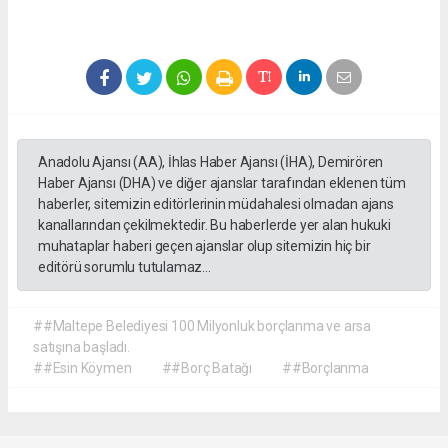
Anadolu Ajansı (AA), İhlas Haber Ajansı (İHA), Demirören
Haber Ajansı (DHA) ve diğer ajanslar tarafından eklenen tüm
haberler, sitemizin editörlerinin müdahalesi olmadan ajans
kanallarından çekilmektedir. Bu haberlerde yer alan hukuki
muhataplar haberi geçen ajanslar olup sitemizin hiç bir
editörü sorumlu tutulamaz...
##Maltepe Belediyesi 100 Milyonluk borçlanma ve arsa
satışına başladı.
##Esin Köymen
##Borç Batağı
##Borçlanma