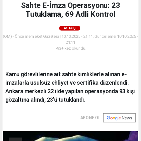
Sahte E-İmza Operasyonu: 23
Tutuklama, 69 Adli Kontrol
ASAYIŞ
(ÖM) - Önce memleket Gazetesi | 10.10.2025 - 21:11, Güncelleme: 10.10.2025 -
21:11
793+ kez okundu.
Kamu görevlilerine ait sahte kimliklerle alınan e-
imzalarla usulsüz ehliyet ve sertifika düzenlendi.
Ankara merkezli 22 ilde yapılan operasyonda 93 kişi
gözaltına alındı, 23’ü tutuklandı.
ABONE OL