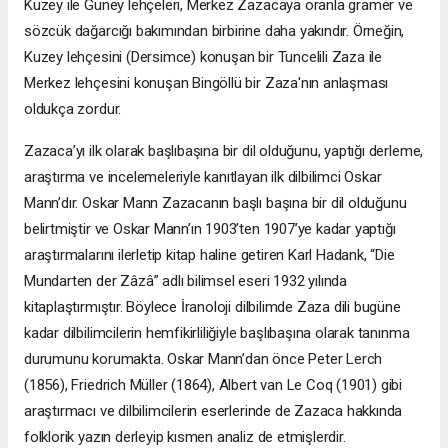
Kuzey ile Güney lehçeleri, Merkez Zazacaya oranla gramer ve
sözcük dağarcığı bakımından birbirine daha yakındır. Örneğin,
Kuzey lehçesini (Dersimce) konuşan bir Tuncelili Zaza ile
Merkez lehçesini konuşan Bingöllü bir Zaza'nın anlaşması
oldukça zordur.
Zazaca’yı ilk olarak başlıbaşına bir dil olduğunu, yaptığı derleme,
araştırma ve incelemeleriyle kanıtlayan ilk dilbilimci Oskar
Mann’dır. Oskar Mann Zazacanın başlı başına bir dil olduğunu
belirtmiştir ve Oskar Mann’ın 1903’ten 1907’ye kadar yaptığı
araştırmalarını ilerletip kitap haline getiren Karl Hadank, “Die
Mundarten der Zâzâ” adlı bilimsel eseri 1932 yılında
kitaplaştırmıştır. Böylece İranoloji dilbilimde Zaza dili bugüne
kadar dilbilimcilerin hemfikirliliğiyle başlıbaşına olarak tanınma
durumunu korumakta. Oskar Mann’dan önce Peter Lerch
(1856), Friedrich Müller (1864), Albert van Le Coq (1901) gibi
araştırmacı ve dilbilimcilerin eserlerinde de Zazaca hakkında
folklorik yazın derleyip kısmen analiz de etmişlerdir.