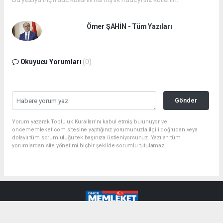
Ömer ŞAHİN - Tüm Yazıları
Okuyucu Yorumları
(0)
Gönder
Yorum yazarak Topluluk Kuralları’nı kabul etmiş bulunuyor ve
oncememleket.com sitesine yaptığınız yorumunuzla ilgili doğrudan veya
dolaylı tüm sorumluluğu tek başınıza üstleniyorsunuz. Yazılan tüm
yorumlardan site yönetimi hiçbir şekilde sorumlu tutulamaz.
haber paketi
haber scripti
haber yazılımı