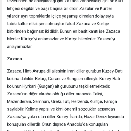
tezlerinden de anlaşılacağı gibi Zazaca zannedildiği gibi bir Kürt
lehçesi değildir ve başlı başına bir dildir. Zazalar ve Kürtler
yıllardır aynı topraklarda iç içe yaşamış olmaları dolayısıyla
tabiki kültür etkileşimi olmuştur fakat Zazaca ve Kürtçe
birbirinden bağımsız iki dildir. Bunun en basit kanıtı ise Zazaca
bilenler Kürtçe'yi anlamazlar ve Kürtçe bilenlerler Zazaca'yı
anlayamazlar.
Zazaca
Zazaca, Hint-Avrupa dil ailesinin İrani diller gurubun Kuzey-Batı
koluna dahildir. Beluçi, Gorani ve Sengseri dilleriyle Kuzey-Batı
kolunun Hyrkani (Gurgan) alt gurubunu teşkil etmektedir.
Zazaca’nın diğer akraba olduğu diller arasında Talişi,
Mazenderani, Semnani, Gileki, Tati, Herzendi, Kürtçe, Farsça
sayılabilir. Kelime yapısı ve kimi önemli sözcükler açısından
Zazaca’ya yakın olan diller Kuzey-İran’da, Hazar Denizi kıyısında
konuşulan dillerdir. Onun dışında Anadolu’da konuşulan