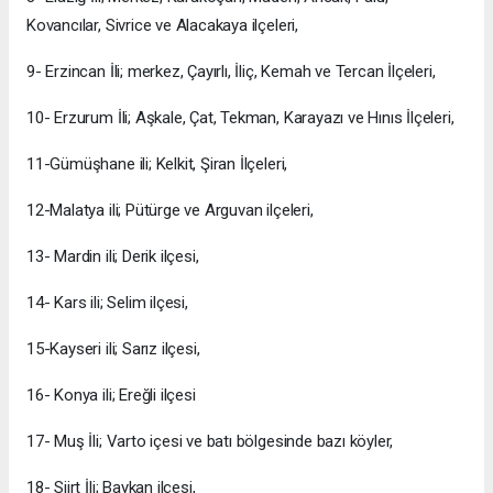
Kovancılar, Sivrice ve Alacakaya ilçeleri,
9- Erzincan İli; merkez, Çayırlı, İliç, Kemah ve Tercan İlçeleri,
10- Erzurum İli; Aşkale, Çat, Tekman, Karayazı ve Hınıs İlçeleri,
11-Gümüşhane ili; Kelkit, Şiran İlçeleri,
12-Malatya ili; Pütürge ve Arguvan ilçeleri,
13- Mardin ili; Derik ilçesi,
14- Kars ili; Selim ilçesi,
15-Kayseri ili; Sarız ilçesi,
16- Konya ili; Ereğli ilçesi
17- Muş İli; Varto içesi ve batı bölgesinde bazı köyler,
18- Siirt İli; Baykan ilçesi,