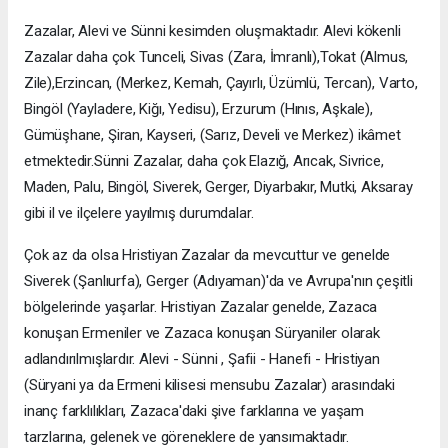
Zazalar, Alevi ve Sünni kesimden oluşmaktadır. Alevi kökenli
Zazalar daha çok Tunceli, Sivas (Zara, İmranlı),Tokat (Almus,
Zile),Erzincan, (Merkez, Kemah, Çayırlı, Üzümlü, Tercan), Varto,
Bingöl (Yayladere, Kiğı, Yedisu), Erzurum (Hınıs, Aşkale),
Gümüşhane, Şiran, Kayseri, (Sarız, Develi ve Merkez) ikâmet
etmektedir.Sünni Zazalar, daha çok Elazığ, Arıcak, Sivrice,
Maden, Palu, Bingöl, Siverek, Gerger, Diyarbakır, Mutki, Aksaray
gibi il ve ilçelere yayılmış durumdalar.
Çok az da olsa Hristiyan Zazalar da mevcuttur ve genelde
Siverek (Şanlıurfa), Gerger (Adıyaman)'da ve Avrupa'nın çeşitli
bölgelerinde yaşarlar. Hristiyan Zazalar genelde, Zazaca
konuşan Ermeniler ve Zazaca konuşan Süryaniler olarak
adlandırılmışlardır. Alevi - Sünni , Şafii - Hanefi - Hristiyan
(Süryani ya da Ermeni kilisesi mensubu Zazalar) arasındaki
inanç farklılıkları, Zazaca'daki şive farklarına ve yaşam
tarzlarına, gelenek ve göreneklere de yansımaktadır.