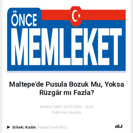
Maltepe'de Pusula Bozuk Mu, Yoksa
Rüzgâr mı Fazla?
Ekleme Tarihi: 05.07.2026 - 14:25
1543+ kez okundu.
Erkek
|
Kadın
(Haberi Sesli Oku)