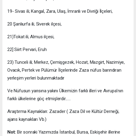
19- Sivas ili; Kangal, Zara, Ulaş, İmranlı ve Divriği İlçeleri,
20 Şanlıurfa ili; Siverek ilçesi,
21)Tokat ili; Almus ilçesi,
22] Siirt Pervari, Eruh
23) Tunceli ili; Merkez, Çemişgezek, Hozat, Mazgirt, Nazimiye,
Ovacık, Pertek ve Pülümür İlçelerinde Zaza nüfus barındıran
yerleşim yerleri bulunmaktadır
Ve Nüfusun yarısına yakını Ülkemizin farklı illeri ve Avrupa’nın
farklı ülkelerine göç etmişlerdir......
Araştırma Kaynakları: Zazader ( Zaza Dil ve Kültür Derneği,
ajans kaynakları Vb.)
Not:
Bir sonraki Yazımızda İstanbul, Bursa, Eskişehir illerine