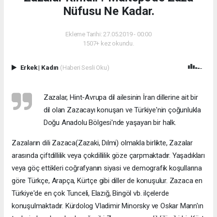
Nüfusu Ne Kadar.
Ekleme Tarihi: 27.05.2019 - 00:00
1507+ kez okundu.
Erkek
|
Kadın
(Haberi Sesli Oku)
Zazalar, Hint-Avrupa dil ailesinin İran dillerine ait bir
dil olan Zazacayı konuşan ve Türkiye'nin çoğunlukla
Doğu Anadolu Bölgesi'nde yaşayan bir halk.
Zazaların dili Zazaca(Zazaki, Dılmi) olmakla birlikte, Zazalar
arasında çiftdillilik veya çokdillilik göze çarpmaktadır. Yaşadıkları
veya göç ettikleri coğrafyanın siyasi ve demografik koşullarına
göre Türkçe, Arapça, Kürtçe gibi diller de konuşulur. Zazaca en
Türkiye'de en çok Tunceli, Elazığ, Bingöl vb. ilçelerde
konuşulmaktadır. Kürdolog Vladimir Minorsky ve Oskar Mann'ın