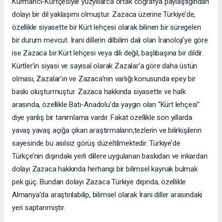
Kurmanci-Kürtçesiyle yüzyıllarca ortak coğrafya paylaştığından
dolayı bir dil yaklaşımı olmuştur. Zazaca üzerine Türkiye’de,
özellikle siyasette bir Kürt lehçesi olarak bilinen bir süregelen
bir durum mevcut. İrani dillerin dilbilim dalı olan İranoloji’ye göre
ise Zazaca bir Kürt lehçesi veya dili değil, başlıbaşına bir dildir.
Kürtler’in siyasi ve sayısal olarak Zazalar’a göre daha üstün
olması, Zazalar’ın ve Zazaca’nın varlığı konusunda epey bir
baskı oluşturmuştur. Zazaca hakkında siyasette ve halk
arasında, özellikle Batı-Anadolu’da yaygın olan “Kürt lehçesi”
diye yanlış bir tanımlama vardır. Fakat özellikle son yıllarda
yavaş yavaş açığa çıkan araştırmaların,tezlerin ve bilirkişilerin
sayesinde bu asılsız görüş düzeltilmektedir. Türkiye’de
Türkçe’nin dışındaki yerli dillere uygulanan baskıdan ve inkardan
dolayı Zazaca hakkında herhangi bir bilimsel kaynak bulmak
pek güç. Bundan dolayı Zazaca Türkiye dışında, özellikle
Almanya’da araştırılabilip, bilimsel olarak İrani diller arasındaki
yeri saptanmıştır.