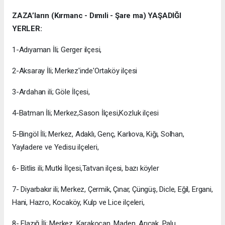
ZAZA’ların (Kırmanc - Dımıli - Şare ma) YAŞADIĞI
YERLER:
1-Adıyaman İli; Gerger ilçesi,
2-Aksaray İli; Merkez'inde'Ortaköy ilçesi
3-Ardahan ili; Göle İlçesi,
4-Batman İli; Merkez,Sason İlçesi,Kozluk ilçesi
5-Bingöl İli; Merkez, Adaklı, Genç, Karlıova, Kiğı, Solhan,
Yayladere ve Yedisu ilçeleri,
6- Bitlis ili; Mutki İlçesi,Tatvan ilçesi, bazı köyler
7- Diyarbakır ili; Merkez, Çermik, Çınar, Çüngüş, Dicle, Eğil, Ergani,
Hani, Hazro, Kocaköy, Kulp ve Lice ilçeleri,
8- Elazığ İli; Merkez, Karakoçan, Maden, Arıcak, Palu,