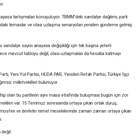
r.
ayasa tartışmaları konuşuluyor. TBMM'deki sandalye dağılımı, parti
arasındaki temaslar ve olası uzlaşma senaryoları yeniden gündeme gelmiş
ki sandalye sayısı anayasa değişikliği için tek başına yeterli
ce mevcut tabloyu değil, olası uzlaşmaları da hesaba katmayı
Parti, Yeni Yol Partisi, HÜDA PAR, Yeniden Refah Partisi, Türkiye İşçi
ımsız milletvekilleri bulunuyor.
sahip olan bu partilerin aynı masa etrafında buluşması bugün için zor
nekleri var. 15 Temmuz sonrasında ortaya çıkan ortak duruş,
osferi ve devletin temel meselelerinde zaman zaman ortaya çıkan
u.
değil.