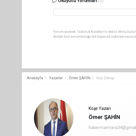
Okuyucu Yorumları
(0)
Yorum yazarak Topluluk Kuralları’nı kabul etmiş bul
dolaylı tüm sorumluluğu tek başınıza üstleniyorsunuz
Anasayfa
Yazarlar
Ömer ŞAHİN
Yazı Detayı
Köşe Yazarı
Ömer ŞAHİN
habermarmara34@gmai