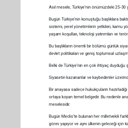
Asıl mesele, Türkiye'nin önümüzdeki 25-30 yı
Bugün Türkiye'nin konuştuğu başlıklara bakt
sistemi, yerel yönetimlerin yetkileri, kamu yö
yaşam koşulları, teknoloji yatırımları ve ter
Bu başlıkların önemli bir bölümü günlük siya
devlet politikaları ve geniş toplumsal uzlaşm
Belki de Türkiye'nin en çok ihtiyaç duyduğu 
Siyasetin kazananlar ve kaybedenler üzerind
Bir anayasa sadece hukukçuların hazırladığı 
ortaya koyan temel belgedir. Bu nedenle anay
meselesidir.
Bugün Meclis'te bulunan her milletvekili farkl
görev yapıyor ve aynı ülkenin geleceği için ka