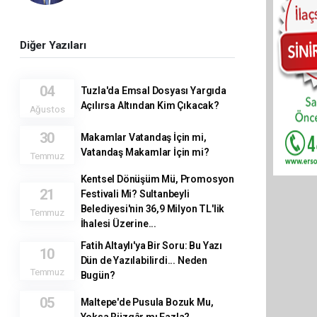
Diğer Yazıları
04
Tuzla'da Emsal Dosyası Yargıda
Açılırsa Altından Kim Çıkacak?
Ağustos
30
Makamlar Vatandaş İçin mi,
Vatandaş Makamlar İçin mi?
Temmuz
Kentsel Dönüşüm Mü, Promosyon
21
Festivali Mi? Sultanbeyli
Belediyesi'nin 36,9 Milyon TL'lik
Temmuz
İhalesi Üzerine...
Fatih Altaylı'ya Bir Soru: Bu Yazı
10
Dün de Yazılabilirdi... Neden
Temmuz
Bugün?
05
Maltepe'de Pusula Bozuk Mu,