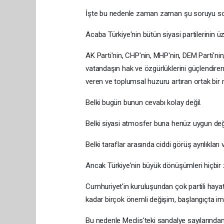
İşte bu nedenle zaman zaman şu soruyu s
Acaba Türkiye'nin bütün siyasi partilerinin ü
AK Parti'nin, CHP'nin, MHP'nin, DEM Parti'nin,
vatandaşın hak ve özgürlüklerini güçlendiren
veren ve toplumsal huzuru artıran ortak bir m
Belki bugün bunun cevabı kolay değil.
Belki siyasi atmosfer buna henüz uygun deği
Belki taraflar arasında ciddi görüş ayrılıkları v
Ancak Türkiye'nin büyük dönüşümleri hiçbir
Cumhuriyet'in kuruluşundan çok partili hay
kadar birçok önemli değişim, başlangıçta i
Bu nedenle Meclis'teki sandalye sayılarında