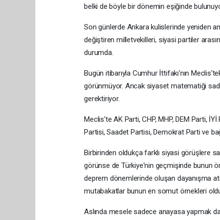
belki de böyle bir dönemin eşiğinde bulunuyo
Son günlerde Ankara kulislerinde yeniden an
değiştiren milletvekilleri, siyasi partiler 
durumda.
Bugün itibarıyla Cumhur İttifakı'nın Meclis'te
görünmüyor. Ancak siyaset matematiği sade
gerektiriyor.
Meclis'te AK Parti, CHP, MHP, DEM Parti, İYİ 
Partisi, Saadet Partisi, Demokrat Parti ve bağ
Birbirinden oldukça farklı siyasi görüşlere 
görünse de Türkiye'nin geçmişinde bunun ör
deprem dönemlerinde oluşan dayanışma atm
mutabakatlar bunun en somut örnekleri old
Aslında mesele sadece anayasa yapmak da 