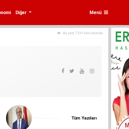
onomi
Diğer
Menü
Bu yazı 712+ kez okundu.
Tüm Yazıları