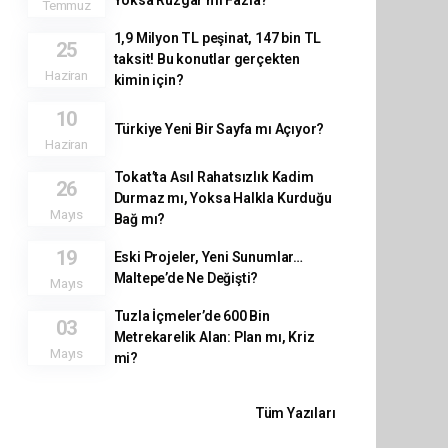
Yoksa Rüzgâr mı Fazla?
Temmuz
1,9 Milyon TL peşinat, 147 bin TL
25
taksit! Bu konutlar gerçekten
Haziran
kimin için?
10
Türkiye Yeni Bir Sayfa mı Açıyor?
Haziran
Tokat’ta Asıl Rahatsızlık Kadim
26
Durmaz mı, Yoksa Halkla Kurduğu
Mayıs
Bağ mı?
19
Eski Projeler, Yeni Sunumlar…
Maltepe’de Ne Değişti?
Mayıs
Tuzla İçmeler’de 600 Bin
03
Metrekarelik Alan: Plan mı, Kriz
Mayıs
mi?
Tüm Yazıları