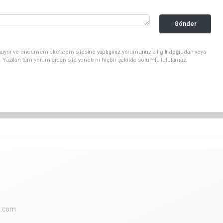
Gönder
unuyor ve oncememleket.com sitesine yaptığınız yorumunuzla ilgili doğrudan veya
. Yazılan tüm yorumlardan site yönetimi hiçbir şekilde sorumlu tutulamaz.
l.com