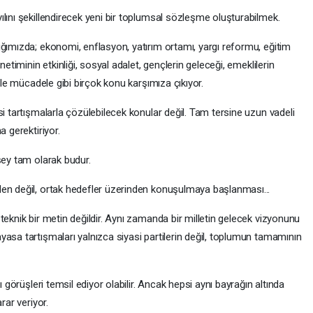
lını şekillendirecek yeni bir toplumsal sözleşme oluşturabilmek.
ığımızda; ekonomi, enflasyon, yatırım ortamı, yargı reformu, eğitim
netiminin etkinliği, sosyal adalet, gençlerin geleceği, emeklilerin
örle mücadele gibi birçok konu karşımıza çıkıyor.
si tartışmalarla çözülebilecek konular değil. Tam tersine uzun vadeli
a gerektiriyor.
şey tam olarak budur.
en değil, ortak hedefler üzerinden konuşulmaya başlanması...
teknik bir metin değildir. Aynı zamanda bir milletin gelecek vizyonunu
asa tartışmaları yalnızca siyasi partilerin değil, toplumun tamamının
ı görüşleri temsil ediyor olabilir. Ancak hepsi aynı bayrağın altında
rar veriyor.