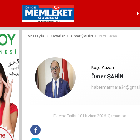
E
Anasayfa
Yazarlar
Ömer ŞAHİN
Yazı Detayı
Köşe Yazarı
Ömer ŞAHİN
habermarmara34@gmai
Ekleme Tarihi: 10 Haziran 2026 -Çarşamba