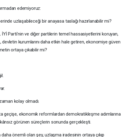
ormadan edemiyoruz:
zerinde uzlaşabileceği bir anayasa taslağı hazırlanabilir mi?
 İYİ Parti'nin ve diğer partilerin temel hassasiyetlerini koruyan,
, devletin kurumlarını daha etkin hale getiren, ekonomiye güven
etin ortaya çıkabilir mi?
l.
ar.
 zaman kolay olmadı.
ata geçişe, ekonomik reformlardan demokratikleşme adımlarına
mkânsız görünen süreçlerin sonunda gerçekleşti.
n daha önemli olan şey, uzlaşma iradesinin ortaya çıkıp