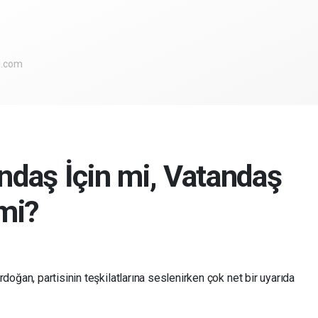
l.com
daş İçin mi, Vatandaş
mi?
ğan, partisinin teşkilatlarına seslenirken çok net bir uyarıda