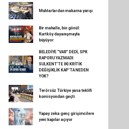
Muhtarlardan makarna yarışı
Bir mahalle, bin gönül:
Kurtköy dayanışmayla
büyüyor
BELEDİYE “VAR” DEDİ, SPK
RAPORU YAZMADI:
SULKENT’TE İKİ KRİTİK
DEĞİŞİKLİK KAP’TA NEDEN
YOK?
Terörsüz Türkiye yasa teklifi
komisyondan geçti
Yapay zeka genç girişimcilere
yeni kapılar açıyor