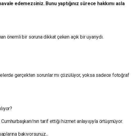
 havale edemezsiniz. Bunu yaptığınız sürece hakkımı asla
n önemli bir soruna dikkat çeken açık bir uyarıydı.
yelerde gerçekten sorunlar mı çözülüyor, yoksa sadece fotoğraf
lıyor?
Cumhurbaşkanı'nın tarif ettiği hizmet anlayışıyla örtüşmüyor.
plarına bakıyorsunuz...