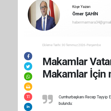
Köşe Yazarı
Ömer ŞAHİN
habermarmara34@gmai
Ekleme Tarihi: 30 Temmuz 2026 -Perşembe
Makamlar Vatan
Makamlar İçin 
Cumhurbaşkanı Recep Tayyip Erdo
bulundu: