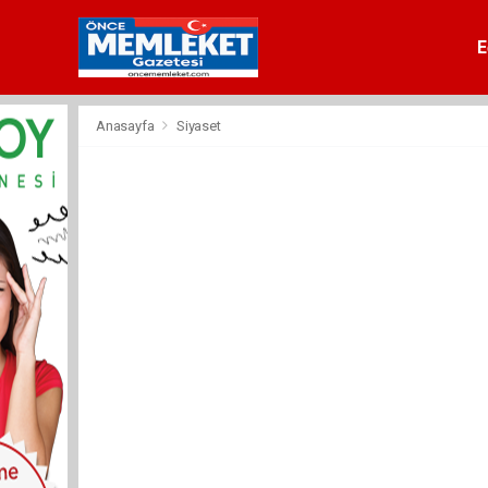
E
Anasayfa
Siyaset