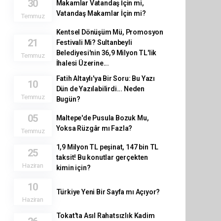
30
Makamlar Vatandaş İçin mi,
Vatandaş Makamlar İçin mi?
Temmuz
Kentsel Dönüşüm Mü, Promosyon
21
Festivali Mi? Sultanbeyli
Belediyesi'nin 36,9 Milyon TL'lik
Temmuz
İhalesi Üzerine...
Fatih Altaylı'ya Bir Soru: Bu Yazı
10
Dün de Yazılabilirdi... Neden
Temmuz
Bugün?
05
Maltepe'de Pusula Bozuk Mu,
Yoksa Rüzgâr mı Fazla?
Temmuz
1,9 Milyon TL peşinat, 147 bin TL
25
taksit! Bu konutlar gerçekten
Haziran
kimin için?
10
Türkiye Yeni Bir Sayfa mı Açıyor?
Haziran
Tokat’ta Asıl Rahatsızlık Kadim