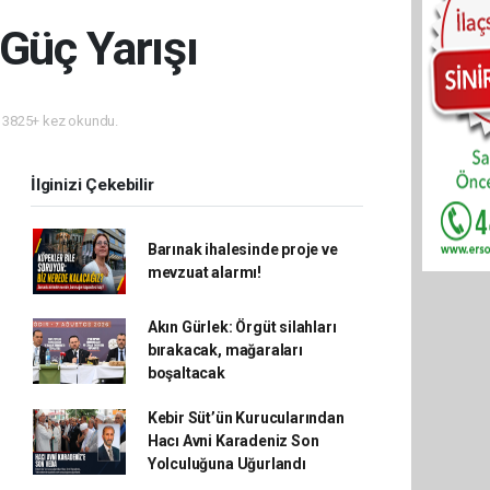
Güç Yarışı
3825+ kez okundu.
İlginizi Çekebilir
Barınak ihalesinde proje ve
mevzuat alarmı!
Akın Gürlek: Örgüt silahları
bırakacak, mağaraları
boşaltacak
Kebir Süt’ün Kurucularından
Hacı Avni Karadeniz Son
Yolculuğuna Uğurlandı