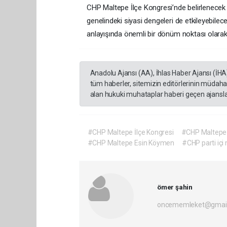
CHP Maltepe İlçe Kongresi’nde belirlenecek y
genelindeki siyasi dengeleri de etkileyebilec
anlayışında önemli bir dönüm noktası olarak
Anadolu Ajansı (AA), İhlas Haber Ajansı (İHA
tüm haberler, sitemizin editörlerinin müdaha
alan hukuki muhataplar haberi geçen ajanslar
#CHP Maltepe İlçe Kongresi
#CHP Maltepe k
#CHP Maltepe Esin Köymen
#CHP parti iç
ömer şahin
oncememleket@gmai