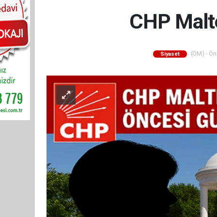
CHP Malte
(ÖM) - Önc
Siyaset