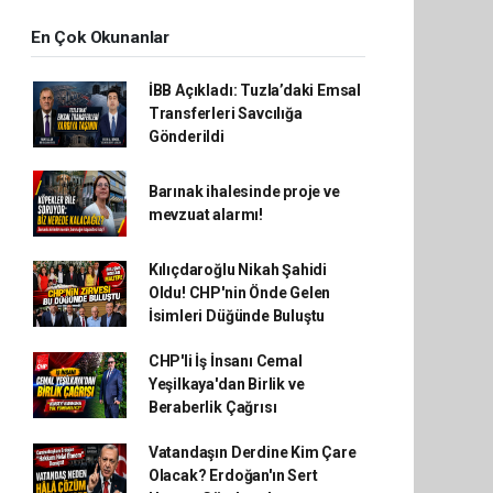
En Çok Okunanlar
İBB Açıkladı: Tuzla’daki Emsal
Transferleri Savcılığa
Gönderildi
Barınak ihalesinde proje ve
mevzuat alarmı!
Kılıçdaroğlu Nikah Şahidi
Oldu! CHP'nin Önde Gelen
İsimleri Düğünde Buluştu
CHP'li İş İnsanı Cemal
Yeşilkaya'dan Birlik ve
Beraberlik Çağrısı
Vatandaşın Derdine Kim Çare
Olacak? Erdoğan'ın Sert