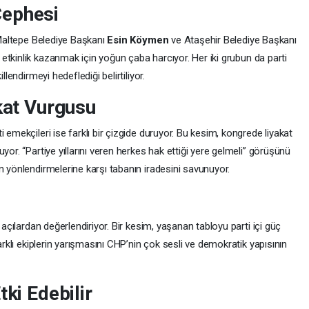
Cephesi
. Maltepe Belediye Başkanı
Esin Köymen
ve Ataşehir Belediye Başkanı
e etkinlik kazanmak için yoğun çaba harcıyor. Her iki grubun da parti
llendirmeyi hedeflediği belirtiliyor.
akat Vurgusu
 emekçileri ise farklı bir çizgide duruyor. Bu kesim, kongrede liyakat
yor. “Partiye yıllarını veren herkes hak ettiği yere gelmeli” görüşünü
n yönlendirmelerine karşı tabanın iradesini savunuyor.
 açılardan değerlendiriyor. Bir kesim, yaşanan tabloyu parti içi güç
farklı ekiplerin yarışmasını CHP’nin çok sesli ve demokratik yapısının
tki Edebilir