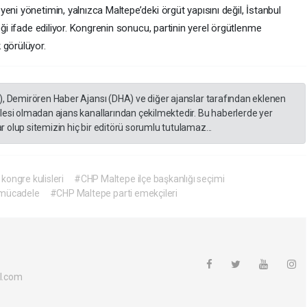
eni yönetimin, yalnızca Maltepe’deki örgüt yapısını değil, İstanbul
eği ifade ediliyor. Kongrenin sonucu, partinin yerel örgütlenme
 görülüyor.
), Demirören Haber Ajansı (DHA) ve diğer ajanslar tarafından eklenen
lesi olmadan ajans kanallarından çekilmektedir. Bu haberlerde yer
 olup sitemizin hiç bir editörü sorumlu tutulamaz...
ongre kulisleri
#CHP Maltepe ilçe başkanlığı seçimi
i mücadele
#CHP Maltepe parti emekçileri
l.com