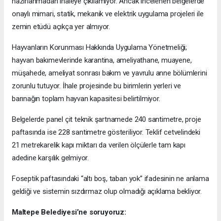
hazırlanmadan ihaleye çıkılamıyor. Ancak incelenen belgelerde
onaylı mimari, statik, mekanik ve elektrik uygulama projeleri ile
zemin etüdü açıkça yer almıyor.
Hayvanların Korunması Hakkında Uygulama Yönetmeliği;
hayvan bakımevlerinde karantina, ameliyathane, muayene,
müşahede, ameliyat sonrası bakım ve yavrulu anne bölümlerini
zorunlu tutuyor. İhale projesinde bu birimlerin yerleri ve
barınağın toplam hayvan kapasitesi belirtilmiyor.
Belgelerde panel çit teknik şartnamede 240 santimetre, proje
paftasında ise 228 santimetre gösteriliyor. Teklif cetvelindeki
21 metrekarelik kapı miktarı da verilen ölçülerle tam kapı
adedine karşılık gelmiyor.
Foseptik paftasındaki “altı boş, taban yok” ifadesinin ne anlama
geldiği ve sistemin sızdırmaz olup olmadığı açıklama bekliyor.
Maltepe Belediyesi’ne soruyoruz: