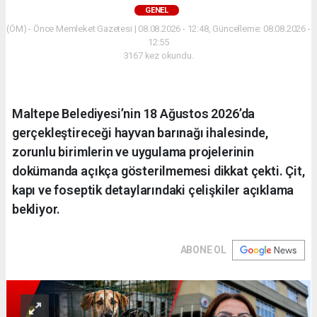
GENEL
(ÖM) - Önce Memleket Gazetesi | 08.08.2026 - 12:48, Güncelleme: 08.08.2026 -
12:55
3167 kez okundu.
Maltepe Belediyesi’nin 18 Ağustos 2026’da
gerçekleştireceği hayvan barınağı ihalesinde,
zorunlu birimlerin ve uygulama projelerinin
dokümanda açıkça gösterilmemesi dikkat çekti. Çit,
kapı ve foseptik detaylarındaki çelişkiler açıklama
bekliyor.
ABONE OL