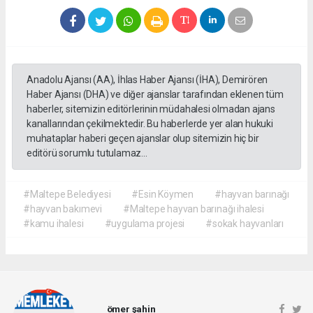
Anadolu Ajansı (AA), İhlas Haber Ajansı (İHA), Demirören
Haber Ajansı (DHA) ve diğer ajanslar tarafından eklenen tüm
haberler, sitemizin editörlerinin müdahalesi olmadan ajans
kanallarından çekilmektedir. Bu haberlerde yer alan hukuki
muhataplar haberi geçen ajanslar olup sitemizin hiç bir
editörü sorumlu tutulamaz...
#Maltepe Belediyesi
#Esin Köymen
#hayvan barınağı
#hayvan bakımevi
#Maltepe hayvan barınağı ihalesi
#kamu ihalesi
#uygulama projesi
#sokak hayvanları
ömer şahin