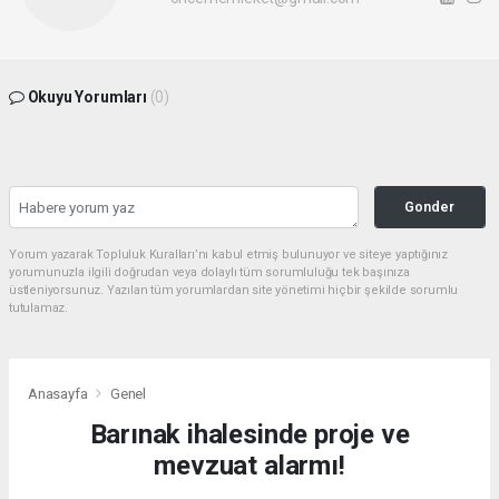
Okuyu Yorumları
(0)
Gonder
Yorum yazarak Topluluk Kuralları’nı kabul etmiş bulunuyor ve siteye yaptığınız
yorumunuzla ilgili doğrudan veya dolaylı tüm sorumluluğu tek başınıza
üstleniyorsunuz. Yazılan tüm yorumlardan site yönetimi hiçbir şekilde sorumlu
tutulamaz.
Anasayfa
Genel
Barınak ihalesinde proje ve
mevzuat alarmı!