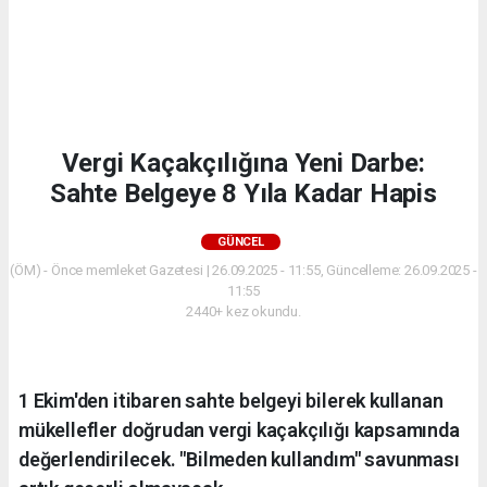
Vergi Kaçakçılığına Yeni Darbe:
Sahte Belgeye 8 Yıla Kadar Hapis
GÜNCEL
(ÖM) - Önce memleket Gazetesi | 26.09.2025 - 11:55, Güncelleme: 26.09.2025 -
11:55
2440+ kez okundu.
1 Ekim'den itibaren sahte belgeyi bilerek kullanan
mükellefler doğrudan vergi kaçakçılığı kapsamında
değerlendirilecek. "Bilmeden kullandım" savunması