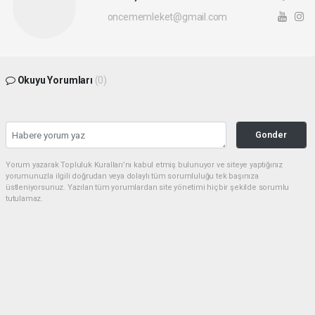
oncememleket@gmail.com
Okuyu Yorumları
(0)
Gonder
Yorum yazarak Topluluk Kuralları’nı kabul etmiş bulunuyor ve siteye yaptığınız
yorumunuzla ilgili doğrudan veya dolaylı tüm sorumluluğu tek başınıza
üstleniyorsunuz. Yazılan tüm yorumlardan site yönetimi hiçbir şekilde sorumlu
tutulamaz.
Anasayfa
Asayiş
Kılıçdaroğlu Nikah Şahidi Oldu!
CHP'nin Önde Gelen İsimleri