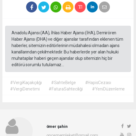
Anadolu Ajansı (AA), İhlas Haber Ajansı (İHA), Demirören
Haber Ajansı (DHA) ve diğer ajanslar tarafından eklenen tüm
haberler, sitemizin editörlerinin müdahalesi olmadan ajans
kanallarından çekilmektedir. Bu haberlerde yer alan hukuki
muhataplar haberi geçen ajanslar olup sitemizin hiç bir
editörü sorumlu tutulamaz...
#VergiKaçakçılığı
#SahteBelge
#HapisCezası
#VergiDenetimi
#FaturaSahteciliği
#YeniDüzenleme
ömer şahin
oncememleket@gmail.com