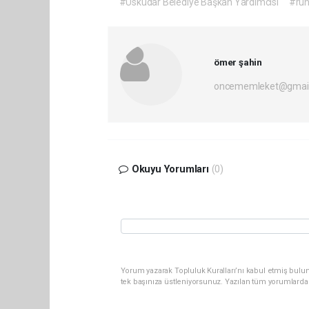
#Üsküdar Belediye Başkan Yardımcısı
#ruh
ömer şahin
oncememleket@gmai
Okuyu Yorumları
(0)
Yorum yazarak Topluluk Kuralları’nı kabul etmiş bulun
tek başınıza üstleniyorsunuz. Yazılan tüm yorumlarda