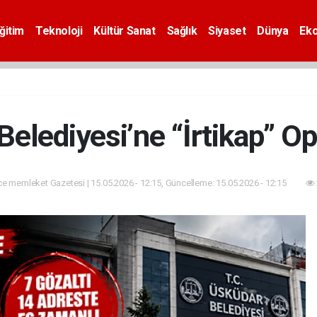
ğitim
Teknoloji
Kültür Sanat
Sağlık
Siyaset
Dünya
Ek
Belediyesi’ne “İrtikap” O
e memleket Gazetesi | 15.05.2026 - 12:15, Güncelleme: 15.05.2026 - 12:15