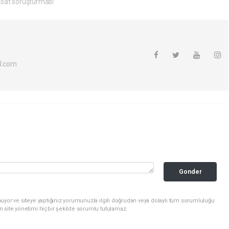
sat soruşturması
l.com
Gonder
uyor ve siteye yaptığınız yorumunuzla ilgili doğrudan veya dolaylı tüm sorumluluğu
n site yönetimi hiçbir şekilde sorumlu tutulamaz.