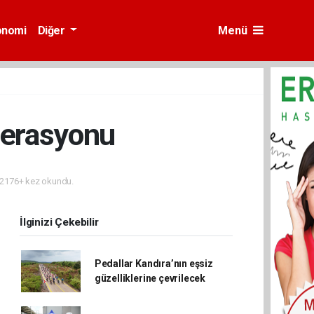
onomi
Diğer
Menü
perasyonu
2176+ kez okundu.
İlginizi Çekebilir
Pedallar Kandıra’nın eşsiz
güzelliklerine çevrilecek