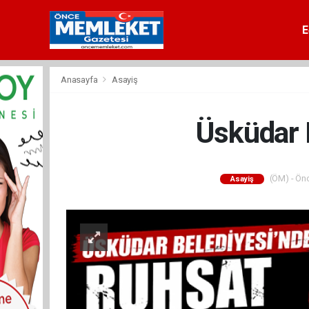
E
Anasayfa
Asayiş
Üsküdar 
(ÖM) - Önc
Asayiş