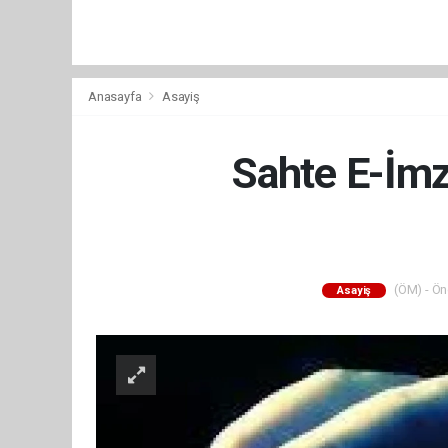
Anasayfa
Asayiş
Sahte E-İmz
(ÖM) - Ön
Asayiş