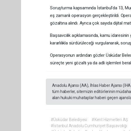
Soruşturma kapsamında İstanbul’da 13, Muğ
eş zamanlı operasyon gerçekleştirildi. Oper
gözaltına alındı. Ayrıca çok sayıda dijital ma
Başsavcılık açıklamasında, kamu idaresinin gü
kararlılıkla sürdürüleceği vurgulanarak, soruşt
Operasyonun ardından gözler Üsküdar Beledi
süreçte yeni gözaltı ya da adli işlemleri be
Anadolu Ajansı (AA), İhlas Haber Ajansı (İHA
tüm haberler, sitemizin editörlerinin müdaha
alan hukuki muhataplar haberi geçen ajanslar
#Üsküdar Belediyesi
#Kent Hizmetleri AŞ
#İstanbul Anadolu Cumhuriyet Başsavcılığı