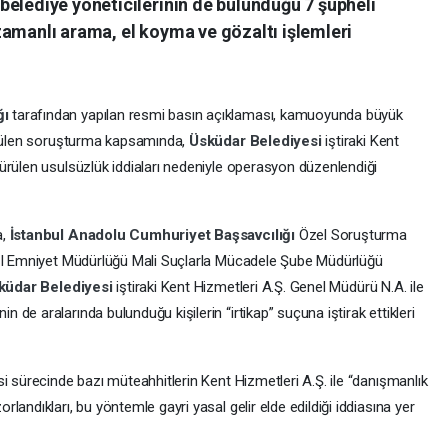
belediye yöneticilerinin de bulunduğu 7 şüpheli
zamanlı arama, el koyma ve gözaltı işlemleri
ğı
tarafından yapılan resmi basın açıklaması, kamuoyunda büyük
rütülen soruşturma kapsamında,
Üsküdar Belediyesi
iştiraki Kent
ürülen usulsüzlük iddiaları nedeniyle operasyon düzenlendiği
a,
İstanbul Anadolu Cumhuriyet Başsavcılığı
Özel Soruşturma
 İl Emniyet Müdürlüğü Mali Suçlarla Mücadele Şube Müdürlüğü
küdar Belediyesi
iştiraki Kent Hizmetleri A.Ş. Genel Müdürü N.A. ile
.’nin de aralarında bulunduğu kişilerin “irtikap” suçuna iştirak ettikleri
i sürecinde bazı müteahhitlerin Kent Hizmetleri A.Ş. ile “danışmanlık
andıkları, bu yöntemle gayri yasal gelir elde edildiği iddiasına yer