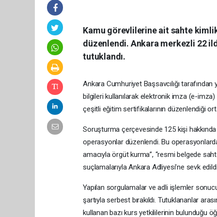
Kamu görevlilerine ait sahte kimlik
düzenlendi. Ankara merkezli 22 ild
tutuklandı.
Ankara Cumhuriyet Başsavcılığı tarafından 
bilgileri kullanılarak elektronik imza (e-imza
çeşitli eğitim sertifikalarının düzenlendiği ort
Soruşturma çerçevesinde 125 kişi hakkında gö
operasyonlar düzenlendi. Bu operasyonlarda 9
amacıyla örgüt kurma”, “resmi belgede sahtec
suçlamalarıyla Ankara Adliyesi’ne sevk edildi
Yapılan sorgulamalar ve adli işlemler sonucun
şartıyla serbest bırakıldı. Tutuklananlar ara
kullanan bazı kurs yetkililerinin bulunduğu öğr