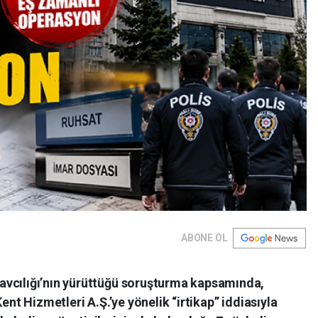
ABONE OL
avcılığı’nın yürüttüğü soruşturma kapsamında,
ent Hizmetleri A.Ş.’ye yönelik “irtikap” iddiasıyla