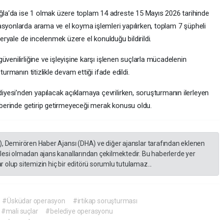
la’da ise 1 olmak üzere toplam 14 adreste 15 Mayıs 2026 tarihinde
asyonlarda arama ve el koyma işlemleri yapılırken, toplam 7 şüpheli
teryale de incelenmek üzere el konulduğu bildirildi.
venilirliğine ve işleyişine karşı işlenen suçlarla mücadelenin
urmanın titizlikle devam ettiği ifade edildi.
yesi’nden yapılacak açıklamaya çevrilirken, soruşturmanın ilerleyen
raberinde getirip getirmeyeceği merak konusu oldu.
), Demirören Haber Ajansı (DHA) ve diğer ajanslar tarafından eklenen
lesi olmadan ajans kanallarından çekilmektedir. Bu haberlerde yer
 olup sitemizin hiç bir editörü sorumlu tutulamaz...
#Üsküdar operasyon
#irtikap soruşturması
#mali suçlar
#belediye operasyonu