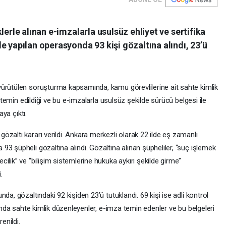
lerle alınan e-imzalarla usulsüz ehliyet ve sertifika
e yapılan operasyonda 93 kişi gözaltına alındı, 23’ü
yürütülen soruşturma kapsamında, kamu görevlilerine ait sahte kimlik
) temin edildiği ve bu e-imzalarla usulsüz şekilde sürücü belgesi ile
aya çıktı.
zaltı kararı verildi. Ankara merkezli olarak 22 ilde eş zamanlı
3 şüpheli gözaltına alındı. Gözaltına alınan şüpheliler, “suç işlemek
ilik” ve “bilişim sistemlerine hukuka aykırı şekilde girme”
.
da, gözaltındaki 92 kişiden 23’ü tutuklandı. 69 kişi ise adli kontrol
sında sahte kimlik düzenleyenler, e-imza temin edenler ve bu belgeleri
enildi.