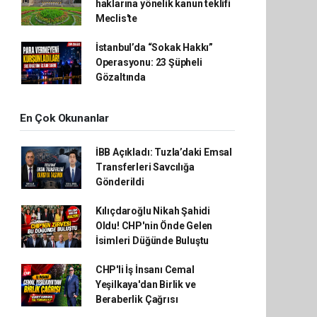
haklarına yönelik kanun teklifi
Meclis'te
İstanbul’da “Sokak Hakkı”
Operasyonu: 23 Şüpheli
Gözaltında
En Çok Okunanlar
İBB Açıkladı: Tuzla’daki Emsal
Transferleri Savcılığa
Gönderildi
Kılıçdaroğlu Nikah Şahidi
Oldu! CHP'nin Önde Gelen
İsimleri Düğünde Buluştu
CHP'li İş İnsanı Cemal
Yeşilkaya'dan Birlik ve
Beraberlik Çağrısı