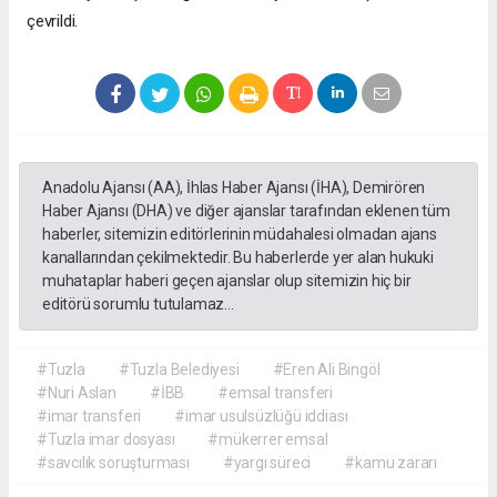
çevrildi.
Anadolu Ajansı (AA), İhlas Haber Ajansı (İHA), Demirören
Haber Ajansı (DHA) ve diğer ajanslar tarafından eklenen tüm
haberler, sitemizin editörlerinin müdahalesi olmadan ajans
kanallarından çekilmektedir. Bu haberlerde yer alan hukuki
muhataplar haberi geçen ajanslar olup sitemizin hiç bir
editörü sorumlu tutulamaz...
#Tuzla
#Tuzla Belediyesi
#Eren Ali Bingöl
#Nuri Aslan
#İBB
#emsal transferi
#imar transferi
#imar usulsüzlüğü iddiası
#Tuzla imar dosyası
#mükerrer emsal
#savcılık soruşturması
#yargı süreci
#kamu zararı