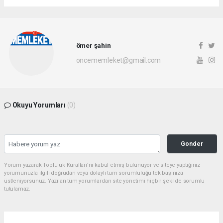
ömer şahin
oncememleket@gmail.com
Okuyu Yorumları
(0)
Gonder
Yorum yazarak Topluluk Kuralları’nı kabul etmiş bulunuyor ve siteye yaptığınız
yorumunuzla ilgili doğrudan veya dolaylı tüm sorumluluğu tek başınıza
üstleniyorsunuz. Yazılan tüm yorumlardan site yönetimi hiçbir şekilde sorumlu
tutulamaz.