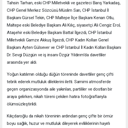
Tahsin Tarhan, eski CHP Milletvekili ve gazeteci Barış Yarkadaş,
CHP Genel Merkez Sözcüsü Müslim Sarı, CHP İstanbul İl
Başkanı Gürsel Tekin, CHP Maltepe İlçe Başkanı Kenan Otlu,
Maltepe eski Belediye Başkanı Ali Kılıç, siyasetçi Ali Cengiz Erol,
Ataşehir eski Belediye Başkanı Battal İlgezdi, CHP İstanbul
Milletvekili Gamze Akkuş İlgezdi, CHP Kadın Kolları Genel
Başkanı Ayten Gülsever ve CHP İstanbul İl Kadın Kolları Başkanı
Dr. Sevgi Düzgün ve iş insanı Özgür Yıldırım'da davetliler
arasında yer aldı.
Yoğun katılımın olduğu düğün töreninde davetliler genç çifti
tebrik ederek mutluluk dileklerini iletti. Samimi atmosferde
geçen organizasyonda aile yakınları, partililer ve dostları bir
araya gelirken, nikah töreni çekilen hatıra fotoğraflarıyla
ölümsüzleştirildi.
Kılıçdaroğlu da nikah töreninin ardından genç çifte bir ömür
boyu sağlık, huzur ve mutluluk dileyerek evliliklerinin hayırlı