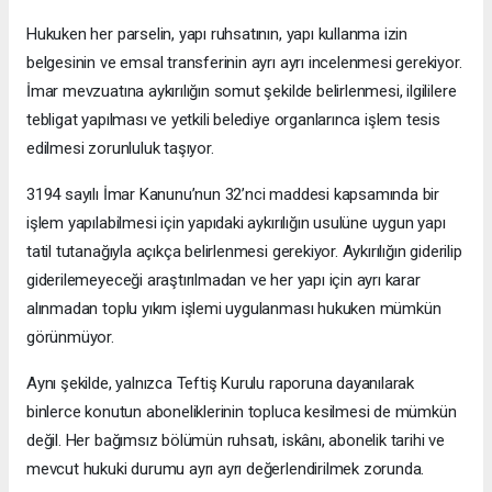
Hukuken her parselin, yapı ruhsatının, yapı kullanma izin
belgesinin ve emsal transferinin ayrı ayrı incelenmesi gerekiyor.
İmar mevzuatına aykırılığın somut şekilde belirlenmesi, ilgililere
tebligat yapılması ve yetkili belediye organlarınca işlem tesis
edilmesi zorunluluk taşıyor.
3194 sayılı İmar Kanunu’nun 32’nci maddesi kapsamında bir
işlem yapılabilmesi için yapıdaki aykırılığın usulüne uygun yapı
tatil tutanağıyla açıkça belirlenmesi gerekiyor. Aykırılığın giderilip
giderilemeyeceği araştırılmadan ve her yapı için ayrı karar
alınmadan toplu yıkım işlemi uygulanması hukuken mümkün
görünmüyor.
Aynı şekilde, yalnızca Teftiş Kurulu raporuna dayanılarak
binlerce konutun aboneliklerinin topluca kesilmesi de mümkün
değil. Her bağımsız bölümün ruhsatı, iskânı, abonelik tarihi ve
mevcut hukuki durumu ayrı ayrı değerlendirilmek zorunda.