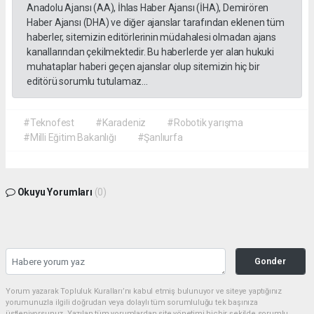
Anadolu Ajansı (AA), İhlas Haber Ajansı (İHA), Demirören
Haber Ajansı (DHA) ve diğer ajanslar tarafından eklenen tüm
haberler, sitemizin editörlerinin müdahalesi olmadan ajans
kanallarından çekilmektedir. Bu haberlerde yer alan hukuki
muhataplar haberi geçen ajanslar olup sitemizin hiç bir
editörü sorumlu tutulamaz...
#Teknofest
#Karadeniz
#Robotik yarışma
#Milli Eğitim Bakanlığı
#Şanlıurfa
Okuyu Yorumları
(0)
Gonder
Yorum yazarak Topluluk Kuralları’nı kabul etmiş bulunuyor ve siteye yaptığınız
yorumunuzla ilgili doğrudan veya dolaylı tüm sorumluluğu tek başınıza
üstleniyorsunuz. Yazılan tüm yorumlardan site yönetimi hiçbir şekilde sorumlu