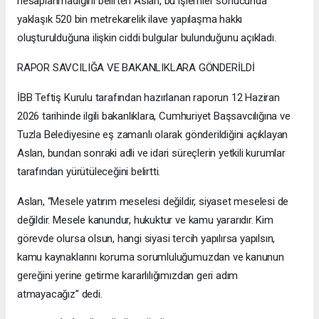
hesaplanmadığını belirten Aslan, bu işlemler sonucunda
yaklaşık 520 bin metrekarelik ilave yapılaşma hakkı
oluşturulduğuna ilişkin ciddi bulgular bulunduğunu açıkladı.
RAPOR SAVCILIĞA VE BAKANLIKLARA GÖNDERİLDİ
İBB Teftiş Kurulu tarafından hazırlanan raporun 12 Haziran
2026 tarihinde ilgili bakanlıklara, Cumhuriyet Başsavcılığına ve
Tuzla Belediyesine eş zamanlı olarak gönderildiğini açıklayan
Aslan, bundan sonraki adli ve idari süreçlerin yetkili kurumlar
tarafından yürütüleceğini belirtti.
Aslan, “Mesele yatırım meselesi değildir, siyaset meselesi de
değildir. Mesele kanundur, hukuktur ve kamu yararıdır. Kim
görevde olursa olsun, hangi siyasi tercih yapılırsa yapılsın,
kamu kaynaklarını koruma sorumluluğumuzdan ve kanunun
gereğini yerine getirme kararlılığımızdan geri adım
atmayacağız” dedi.