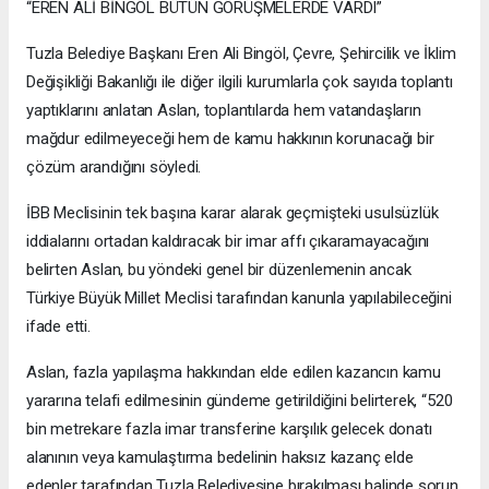
“EREN ALİ BİNGÖL BÜTÜN GÖRÜŞMELERDE VARDI”
Tuzla Belediye Başkanı Eren Ali Bingöl, Çevre, Şehircilik ve İklim
Değişikliği Bakanlığı ile diğer ilgili kurumlarla çok sayıda toplantı
yaptıklarını anlatan Aslan, toplantılarda hem vatandaşların
mağdur edilmeyeceği hem de kamu hakkının korunacağı bir
çözüm arandığını söyledi.
İBB Meclisinin tek başına karar alarak geçmişteki usulsüzlük
iddialarını ortadan kaldıracak bir imar affı çıkaramayacağını
belirten Aslan, bu yöndeki genel bir düzenlemenin ancak
Türkiye Büyük Millet Meclisi tarafından kanunla yapılabileceğini
ifade etti.
Aslan, fazla yapılaşma hakkından elde edilen kazancın kamu
yararına telafi edilmesinin gündeme getirildiğini belirterek, “520
bin metrekare fazla imar transferine karşılık gelecek donatı
alanının veya kamulaştırma bedelinin haksız kazanç elde
edenler tarafından Tuzla Belediyesine bırakılması halinde sorun