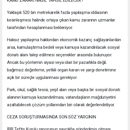
KAMU ZARARI NASIL TAHSİL EDİLECEK?
Yaklaşık 520 bin metrekarelik fazla yapılaşma iddiasının
kesinleşmesi halinde ortaya çıkan kamu zararının uzmanlar
tarafından hesaplanması bekleniyor.
Haksız yapılaşma hakkından ekonomik kazanç sağlayanlardan
arsa, kamulaştırma bedeli veya kamuya kazandırılacak sosyal
donatı alanı talep edilmesi seçenekler arasında bulunuyor.
Ancak bu yöntemin siyasi veya idari bir pazarlıkla değil;
bağımsız değerleme, yetkili organ kararı ve yargı denetimine
açık bir süreçle uygulanması gerekiyor.
Park, okul, sağlık tesisi, yeşil alan veya başka bir sosyal donatı
alanının kamuya kazandırılması, vatandaşların mağduriyetini
azaltabilecek çözüm yollarından biri olarak değerlendiriliyor.
CEZA SORUŞTURMASINDA SON SÖZ YARGININ
İBB Teftiş Kurulu raporunun savcılığa gönderilmiş olması