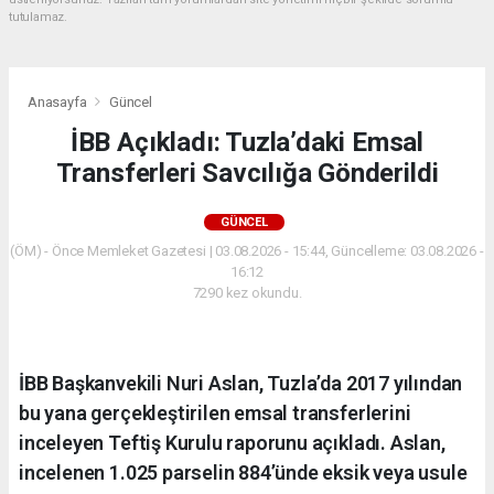
tutulamaz.
Anasayfa
Güncel
İBB Açıkladı: Tuzla’daki Emsal
Transferleri Savcılığa Gönderildi
GÜNCEL
(ÖM) - Önce Memleket Gazetesi | 03.08.2026 - 15:44, Güncelleme: 03.08.2026 -
16:12
7290 kez okundu.
İBB Başkanvekili Nuri Aslan, Tuzla’da 2017 yılından
bu yana gerçekleştirilen emsal transferlerini
inceleyen Teftiş Kurulu raporunu açıkladı. Aslan,
incelenen 1.025 parselin 884’ünde eksik veya usule