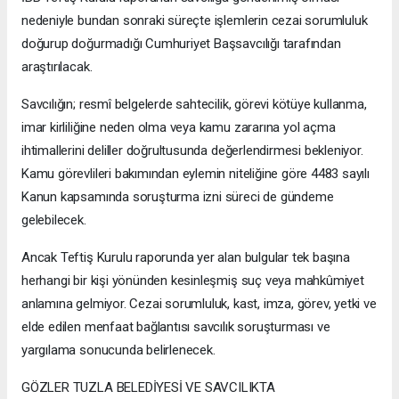
nedeniyle bundan sonraki süreçte işlemlerin cezai sorumluluk
doğurup doğurmadığı Cumhuriyet Başsavcılığı tarafından
araştırılacak.
Savcılığın; resmî belgelerde sahtecilik, görevi kötüye kullanma,
imar kirliliğine neden olma veya kamu zararına yol açma
ihtimallerini deliller doğrultusunda değerlendirmesi bekleniyor.
Kamu görevlileri bakımından eylemin niteliğine göre 4483 sayılı
Kanun kapsamında soruşturma izni süreci de gündeme
gelebilecek.
Ancak Teftiş Kurulu raporunda yer alan bulgular tek başına
herhangi bir kişi yönünden kesinleşmiş suç veya mahkûmiyet
anlamına gelmiyor. Cezai sorumluluk, kast, imza, görev, yetki ve
elde edilen menfaat bağlantısı savcılık soruşturması ve
yargılama sonucunda belirlenecek.
GÖZLER TUZLA BELEDİYESİ VE SAVCILIKTA