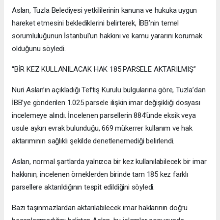
Aslan, Tuzla Belediyesi yetkililerinin kanuna ve hukuka uygun
hareket etmesini beklediklerini belirterek, İBB’nin temel
sorumluluğunun İstanbul’un hakkını ve kamu yararını korumak
olduğunu söyledi.
“BİR KEZ KULLANILACAK HAK 185 PARSELE AKTARILMIŞ”
Nuri Aslan’ın açıkladığı Teftiş Kurulu bulgularına göre, Tuzla’dan
İBB’ye gönderilen 1.025 parsele ilişkin imar değişikliği dosyası
incelemeye alındı. İncelenen parsellerin 884’ünde eksik veya
usule aykırı evrak bulunduğu, 669 mükerrer kullanım ve hak
aktarımının sağlıklı şekilde denetlenemediği belirlendi.
Aslan, normal şartlarda yalnızca bir kez kullanılabilecek bir imar
hakkının, incelenen örneklerden birinde tam 185 kez farklı
parsellere aktarıldığının tespit edildiğini söyledi.
Bazı taşınmazlardan aktarılabilecek imar haklarının doğru