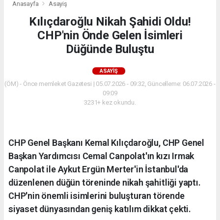
Anasayfa
Asayiş
Kılıçdaroğlu Nikah Şahidi Oldu!
CHP'nin Önde Gelen İsimleri
Düğünde Buluştu
ASAYIŞ
(ÖM) - Önce memleket Gazetesi | 05.07.2026 - 09:32, Güncelleme: 06.07.2026 -
09:09
3231+ kez okundu.
CHP Genel Başkanı Kemal Kılıçdaroğlu, CHP Genel
Başkan Yardımcısı Cemal Canpolat'ın kızı Irmak
Canpolat ile Aykut Ergün Merter'in İstanbul'da
düzenlenen düğün töreninde nikah şahitliği yaptı.
CHP'nin önemli isimlerini buluşturan törende
siyaset dünyasından geniş katılım dikkat çekti.