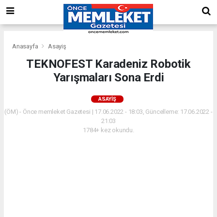
Anasayfa
Asayiş
TEKNOFEST Karadeniz Robotik
Yarışmaları Sona Erdi
ASAYIŞ
(ÖM) - Önce memleket Gazetesi | 17.06.2022 - 18:03, Güncelleme: 17.06.2022 -
21:03
1784+ kez okundu.