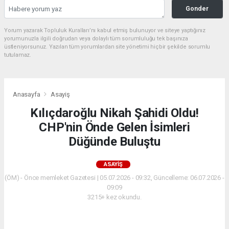
Gonder
Yorum yazarak Topluluk Kuralları’nı kabul etmiş bulunuyor ve siteye yaptığınız
yorumunuzla ilgili doğrudan veya dolaylı tüm sorumluluğu tek başınıza
üstleniyorsunuz. Yazılan tüm yorumlardan site yönetimi hiçbir şekilde sorumlu
tutulamaz.
Anasayfa
Asayiş
Kılıçdaroğlu Nikah Şahidi Oldu!
CHP'nin Önde Gelen İsimleri
Düğünde Buluştu
ASAYIŞ
(ÖM) - Önce memleket Gazetesi | 05.07.2026 - 09:32, Güncelleme: 06.07.2026 -
09:09
3215+ kez okundu.