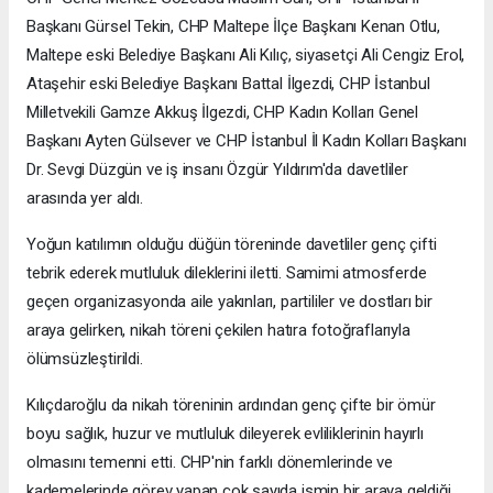
Başkanı Gürsel Tekin, CHP Maltepe İlçe Başkanı Kenan Otlu,
Maltepe eski Belediye Başkanı Ali Kılıç, siyasetçi Ali Cengiz Erol,
Ataşehir eski Belediye Başkanı Battal İlgezdi, CHP İstanbul
Milletvekili Gamze Akkuş İlgezdi, CHP Kadın Kolları Genel
Başkanı Ayten Gülsever ve CHP İstanbul İl Kadın Kolları Başkanı
Dr. Sevgi Düzgün ve iş insanı Özgür Yıldırım'da davetliler
arasında yer aldı.
Yoğun katılımın olduğu düğün töreninde davetliler genç çifti
tebrik ederek mutluluk dileklerini iletti. Samimi atmosferde
geçen organizasyonda aile yakınları, partililer ve dostları bir
araya gelirken, nikah töreni çekilen hatıra fotoğraflarıyla
ölümsüzleştirildi.
Kılıçdaroğlu da nikah töreninin ardından genç çifte bir ömür
boyu sağlık, huzur ve mutluluk dileyerek evliliklerinin hayırlı
olmasını temenni etti. CHP'nin farklı dönemlerinde ve
kademelerinde görev yapan çok sayıda ismin bir araya geldiği