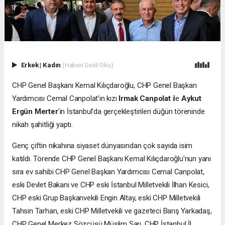
Erkek
|
Kadın
(Haberi Sesli Oku)
CHP Genel Başkanı Kemal Kılıçdaroğlu, CHP Genel Başkan
Yardımcısı Cemal Canpolat'ın kızı
Irmak Canpolat
ile
Aykut
Ergün Merter
'in İstanbul'da gerçekleştirilen düğün töreninde
nikah şahitliği yaptı.
Genç çiftin nikahına siyaset dünyasından çok sayıda isim
katıldı. Törende CHP Genel Başkanı Kemal Kılıçdaroğlu'nun yanı
sıra ev sahibi CHP Genel Başkan Yardımcısı Cemal Canpolat,
eski Devlet Bakanı ve CHP eski İstanbul Milletvekili İlhan Kesici,
CHP eski Grup Başkanvekili Engin Altay, eski CHP Milletvekili
Tahsin Tarhan, eski CHP Milletvekili ve gazeteci Barış Yarkadaş,
CHP Genel Merkez Sözcüsü Müslim Sarı, CHP İstanbul İl