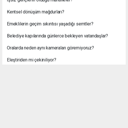
Kentsel dönüşüm mağdurları?
Emeklilerin geçim sıkıntısı yaşadığı semtler?
Belediye kapılarında günlerce bekleyen vatandaşlar?
Oralarda neden aynı kameraları göremiyoruz?
Eleştiriden mi çekiniliyor?
Yoksa gerçek sorunlarla yüzleşmek mi istenmiyor?
Bir başka dikkat çeken konu ise kamu kurumları.
Vatandaş derdini anlatmak istiyor.
Üst yöneticiye ulaşmak istiyor.
Ama daha girişte güvenlik bariyerine takılıyor.