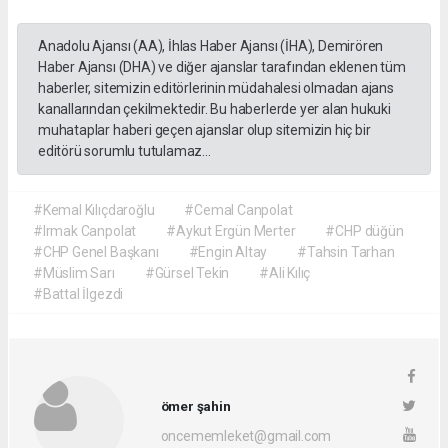
Anadolu Ajansı (AA), İhlas Haber Ajansı (İHA), Demirören
Haber Ajansı (DHA) ve diğer ajanslar tarafından eklenen tüm
haberler, sitemizin editörlerinin müdahalesi olmadan ajans
kanallarından çekilmektedir. Bu haberlerde yer alan hukuki
muhataplar haberi geçen ajanslar olup sitemizin hiç bir
editörü sorumlu tutulamaz...
#Kemal Kılıçdaroğlu
#Cemal Canpolat
#Irmak Canpolat
#Aykut Ergün Merter
#CHP düğün
#CHP Genel Başkanı
#Engin Altay
#Tahsin Tarhan
#Müslim Sarı
#Gürsel Tekin
#Ali Kılıç
#Battal İlgezdi
ömer şahin
oncememleket@gmail.com