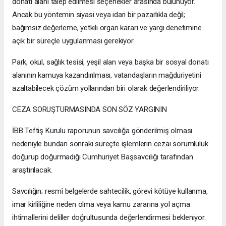
donatı alanı talep edilmesi seçenekler arasında bulunuyor.
Ancak bu yöntemin siyasi veya idari bir pazarlıkla değil;
bağımsız değerleme, yetkili organ kararı ve yargı denetimine
açık bir süreçle uygulanması gerekiyor.
Park, okul, sağlık tesisi, yeşil alan veya başka bir sosyal donatı
alanının kamuya kazandırılması, vatandaşların mağduriyetini
azaltabilecek çözüm yollarından biri olarak değerlendiriliyor.
CEZA SORUŞTURMASINDA SON SÖZ YARGININ
İBB Teftiş Kurulu raporunun savcılığa gönderilmiş olması
nedeniyle bundan sonraki süreçte işlemlerin cezai sorumluluk
doğurup doğurmadığı Cumhuriyet Başsavcılığı tarafından
araştırılacak.
Savcılığın; resmî belgelerde sahtecilik, görevi kötüye kullanma,
imar kirliliğine neden olma veya kamu zararına yol açma
ihtimallerini deliller doğrultusunda değerlendirmesi bekleniyor.