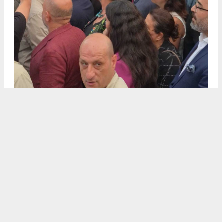
CHP Genel Başkan Yardımcısı Cemal Canpolat'ın Kızının düğünü
4
/6