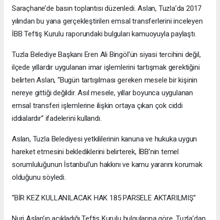
Saraçhane’de basın toplantısı düzenledi. Aslan, Tuzla’da 2017
yılından bu yana gerçekleştirilen emsal transferlerini inceleyen
İBB Teftiş Kurulu raporundaki bulguları kamuoyuyla paylaştı.
Tuzla Belediye Başkanı Eren Ali Bingöl’ün siyasi tercihini değil,
ilçede yıllardır uygulanan imar işlemlerini tartışmak gerektiğini
belirten Aslan, “Bugün tartışılması gereken mesele bir kişinin
nereye gittiği değildir. Asıl mesele, yıllar boyunca uygulanan
emsal transferi işlemlerine ilişkin ortaya çıkan çok ciddi
iddialardır” ifadelerini kullandı.
Aslan, Tuzla Belediyesi yetkililerinin kanuna ve hukuka uygun
hareket etmesini beklediklerini belirterek, İBB’nin temel
sorumluluğunun İstanbul’un hakkını ve kamu yararını korumak
olduğunu söyledi.
“BİR KEZ KULLANILACAK HAK 185 PARSELE AKTARILMIŞ”
Nuri Aslan’ın açıkladığı Teftiş Kurulu bulgularına göre, Tuzla’dan