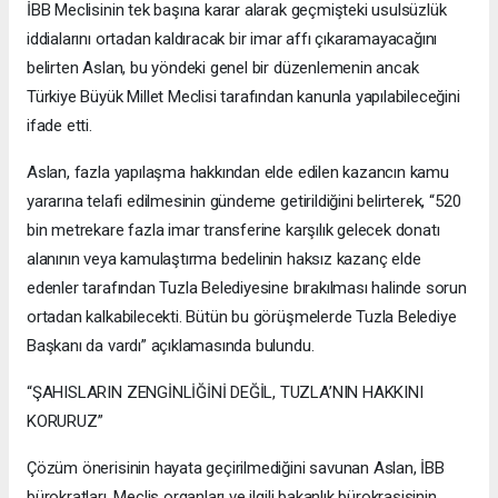
İBB Meclisinin tek başına karar alarak geçmişteki usulsüzlük
iddialarını ortadan kaldıracak bir imar affı çıkaramayacağını
belirten Aslan, bu yöndeki genel bir düzenlemenin ancak
Türkiye Büyük Millet Meclisi tarafından kanunla yapılabileceğini
ifade etti.
Aslan, fazla yapılaşma hakkından elde edilen kazancın kamu
yararına telafi edilmesinin gündeme getirildiğini belirterek, “520
bin metrekare fazla imar transferine karşılık gelecek donatı
alanının veya kamulaştırma bedelinin haksız kazanç elde
edenler tarafından Tuzla Belediyesine bırakılması halinde sorun
ortadan kalkabilecekti. Bütün bu görüşmelerde Tuzla Belediye
Başkanı da vardı” açıklamasında bulundu.
“ŞAHISLARIN ZENGİNLİĞİNİ DEĞİL, TUZLA’NIN HAKKINI
KORURUZ”
Çözüm önerisinin hayata geçirilmediğini savunan Aslan, İBB
bürokratları, Meclis organları ve ilgili bakanlık bürokrasisinin