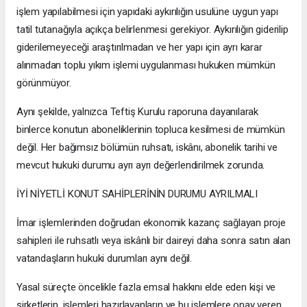
işlem yapılabilmesi için yapıdaki aykırılığın usulüne uygun yapı
tatil tutanağıyla açıkça belirlenmesi gerekiyor. Aykırılığın giderilip
giderilemeyeceği araştırılmadan ve her yapı için ayrı karar
alınmadan toplu yıkım işlemi uygulanması hukuken mümkün
görünmüyor.
Aynı şekilde, yalnızca Teftiş Kurulu raporuna dayanılarak
binlerce konutun aboneliklerinin topluca kesilmesi de mümkün
değil. Her bağımsız bölümün ruhsatı, iskânı, abonelik tarihi ve
mevcut hukuki durumu ayrı ayrı değerlendirilmek zorunda.
İYİ NİYETLİ KONUT SAHİPLERİNİN DURUMU AYRILMALI
İmar işlemlerinden doğrudan ekonomik kazanç sağlayan proje
sahipleri ile ruhsatlı veya iskânlı bir daireyi daha sonra satın alan
vatandaşların hukuki durumları aynı değil.
Yasal süreçte öncelikle fazla emsal hakkını elde eden kişi ve
şirketlerin, işlemleri hazırlayanların ve bu işlemlere onay veren