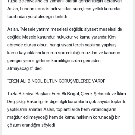
Tuzla Belediyesine eş zamanlı olarak gönderildiğini açıklayan
Aslan, bundan sonraki adli ve idari süreçlerin yetkili kurumlar
tarafından yürütüleceğini belirtti.
Aslan, “Mesele yatırım meselesi değildir, siyaset meselesi de
değildir. Mesele kanundur, hukuktur ve kamu yararıdır. Kim
görevde olursa olsun, hangi siyasi tercih yapılırsa yapılsın,
kamu kaynaklarını koruma sorumluluğumuzdan ve kanunun
gereğini yerine getirme kararlılığımızdan geri adım
atmayacağız” dedi.
“EREN ALİ BİNGÖL BÜTÜN GÖRÜŞMELERDE VARDI”
Tuzla Belediye Başkanı Eren Ali Bingöl, Çevre, Şehircilik ve İklim
Değişikliği Bakanlığı ile diğer ilgili kurumlarla çok sayıda toplantı
yaptıklarını anlatan Aslan, toplantılarda hem vatandaşların
mağdur edilmeyeceği hem de kamu hakkının korunacağı bir
çözüm arandığını söyledi.