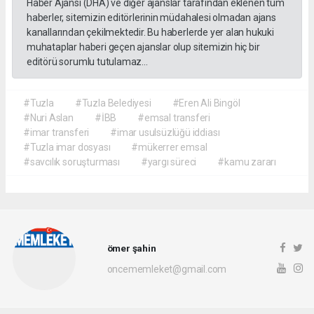
Haber Ajansı (DHA) ve diğer ajanslar tarafından eklenen tüm
haberler, sitemizin editörlerinin müdahalesi olmadan ajans
kanallarından çekilmektedir. Bu haberlerde yer alan hukuki
muhataplar haberi geçen ajanslar olup sitemizin hiç bir
editörü sorumlu tutulamaz...
#Tuzla
#Tuzla Belediyesi
#Eren Ali Bingöl
#Nuri Aslan
#İBB
#emsal transferi
#imar transferi
#imar usulsüzlüğü iddiası
#Tuzla imar dosyası
#mükerrer emsal
#savcılık soruşturması
#yargı süreci
#kamu zararı
ömer şahin
oncememleket@gmail.com