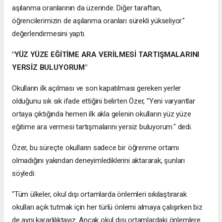
aşılanma oranlarının da üzerinde. Diğer taraftan,
öğrencilerimizin de aşılanma oranları sürekli yükseliyor."
değerlendirmesini yaptı.
"YÜZ YÜZE EĞİTİME ARA VERİLMESİ TARTIŞMALARINI
YERSİZ BULUYORUM"
Okulların ilk açılması ve son kapatılması gereken yerler
olduğunu sık sık ifade ettiğini belirten Özer, "Yeni varyantlar
ortaya çıktığında hemen ilk akla gelenin okulların yüz yüze
eğitime ara vermesi tartışmalarını yersiz buluyorum." dedi.
Özer, bu süreçte okulların sadece bir öğrenme ortamı
olmadığını yakından deneyimlediklerini aktararak, şunları
söyledi:
"Tüm ülkeler, okul dışı ortamlarda önlemleri sıkılaştırarak
okulları açık tutmak için her türlü önlemi almaya çalışırken biz
de aynı kararlılıktayız. Ancak okul dışı ortamlardaki önlemlere