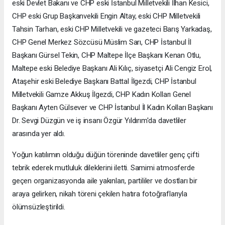
eski Devlet Bakanı ve CHP eski İstanbul Milletvekili İlhan Kesici,
CHP eski Grup Başkanvekili Engin Altay, eski CHP Milletvekili
Tahsin Tarhan, eski CHP Milletvekili ve gazeteci Barış Yarkadaş,
CHP Genel Merkez Sözcüsü Müslim Sarı, CHP İstanbul İl
Başkanı Gürsel Tekin, CHP Maltepe İlçe Başkanı Kenan Otlu,
Maltepe eski Belediye Başkanı Ali Kılıç, siyasetçi Ali Cengiz Erol,
Ataşehir eski Belediye Başkanı Battal İlgezdi, CHP İstanbul
Milletvekili Gamze Akkuş İlgezdi, CHP Kadın Kolları Genel
Başkanı Ayten Gülsever ve CHP İstanbul İl Kadın Kolları Başkanı
Dr. Sevgi Düzgün ve iş insanı Özgür Yıldırım'da davetliler
arasında yer aldı.
Yoğun katılımın olduğu düğün töreninde davetliler genç çifti
tebrik ederek mutluluk dileklerini iletti. Samimi atmosferde
geçen organizasyonda aile yakınları, partililer ve dostları bir
araya gelirken, nikah töreni çekilen hatıra fotoğraflarıyla
ölümsüzleştirildi.