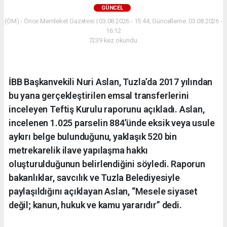
GÜNCEL
(ÖM) - Önce Memleket Gazetesi | 03.08.2026 - 15:44, Güncelleme: 03.08.2026 -
16:12
7239 kez okundu.
İBB Başkanvekili Nuri Aslan, Tuzla’da 2017 yılından
bu yana gerçekleştirilen emsal transferlerini
inceleyen Teftiş Kurulu raporunu açıkladı. Aslan,
incelenen 1.025 parselin 884’ünde eksik veya usule
aykırı belge bulunduğunu, yaklaşık 520 bin
metrekarelik ilave yapılaşma hakkı
oluşturulduğunun belirlendiğini söyledi. Raporun
bakanlıklar, savcılık ve Tuzla Belediyesiyle
paylaşıldığını açıklayan Aslan, “Mesele siyaset
değil; kanun, hukuk ve kamu yararıdır” dedi.