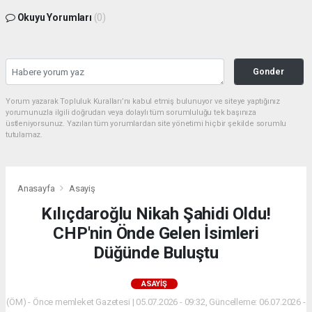
Okuyu Yorumları
(0)
Gonder
Yorum yazarak Topluluk Kuralları’nı kabul etmiş bulunuyor ve siteye yaptığınız
yorumunuzla ilgili doğrudan veya dolaylı tüm sorumluluğu tek başınıza
üstleniyorsunuz. Yazılan tüm yorumlardan site yönetimi hiçbir şekilde sorumlu
tutulamaz.
Anasayfa
Asayiş
Kılıçdaroğlu Nikah Şahidi Oldu!
CHP'nin Önde Gelen İsimleri
Düğünde Buluştu
ASAYIŞ
(ÖM) - Önce memleket Gazetesi | 05.07.2026 - 09:32, Güncelleme: 06.07.2026 -