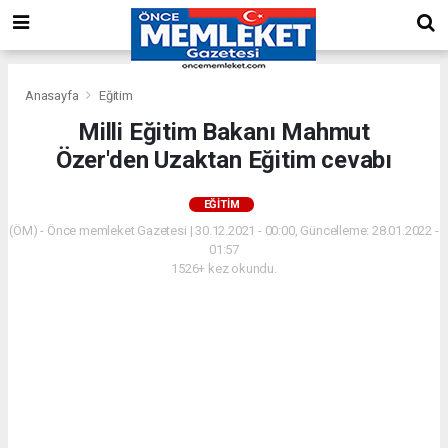
Anasayfa
Eğitim
Milli Eğitim Bakanı Mahmut
Özer'den Uzaktan Eğitim cevabı
EĞITIM
(ÖM) - Önce memleket Gazetesi | 30.12.2021 - 00:00, Güncelleme: 28.01.2022 -
01:57
1526+ kez okundu.