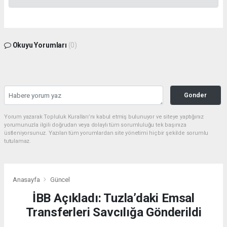
Okuyu Yorumları
(0)
Gonder
Yorum yazarak Topluluk Kuralları’nı kabul etmiş bulunuyor ve siteye yaptığınız
yorumunuzla ilgili doğrudan veya dolaylı tüm sorumluluğu tek başınıza
üstleniyorsunuz. Yazılan tüm yorumlardan site yönetimi hiçbir şekilde sorumlu
tutulamaz.
Anasayfa
Güncel
İBB Açıkladı: Tuzla’daki Emsal
Transferleri Savcılığa Gönderildi