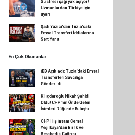
Su stresi çağı yaklaşıyor!
Uzmanlardan Türkiye için
uyarı
Şadi Yazıcı’dan Tuzla’daki
Emsal Transferi İddialarına
Sert Yanıt
En Çok Okunanlar
İBB Açıkladı: Tuzla’daki Emsal
Transferleri Savcılığa
Gönderildi
Kılıçdaroğlu Nikah Şahidi
Oldu! CHP'nin Önde Gelen
İsimleri Düğünde Buluştu
CHP'li İş İnsanı Cemal
Yeşilkaya'dan Birlik ve
Beraberlik Çağrısı