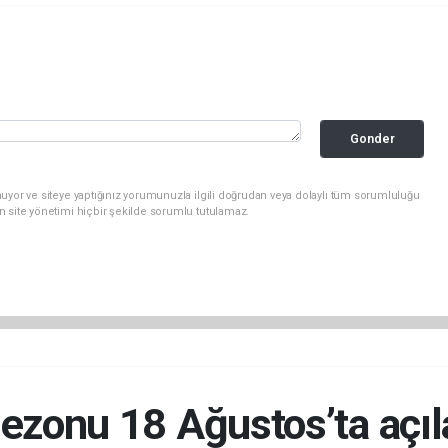
Gonder
uyor ve siteye yaptığınız yorumunuzla ilgili doğrudan veya dolaylı tüm sorumluluğu
n site yönetimi hiçbir şekilde sorumlu tutulamaz.
ezonu 18 Ağustos’ta açı