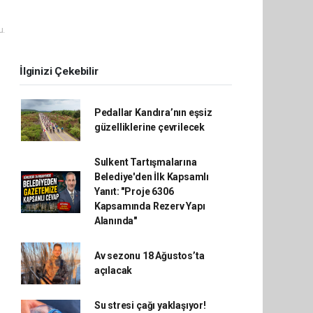
u.
İlginizi Çekebilir
Pedallar Kandıra’nın eşsiz
güzelliklerine çevrilecek
Sulkent Tartışmalarına
Belediye'den İlk Kapsamlı
Yanıt: "Proje 6306
Kapsamında Rezerv Yapı
Alanında"
Av sezonu 18 Ağustos’ta
açılacak
Su stresi çağı yaklaşıyor!