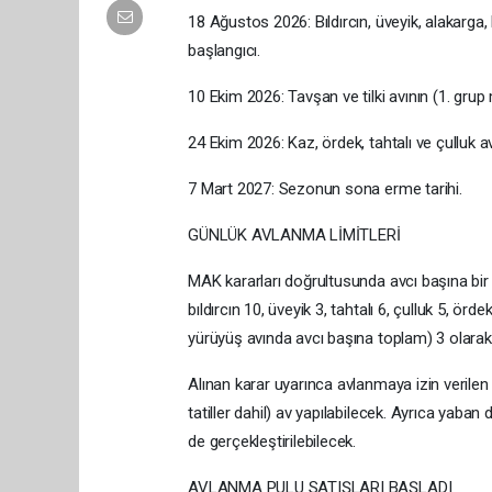
18 Ağustos 2026: Bıldırcın, üveyik, alakarga
başlangıcı.
10 Ekim 2026: Tavşan ve tilki avının (1. grup
24 Ekim 2026: Kaz, ördek, tahtalı ve çulluk av
7 Mart 2027: Sezonun sona erme tarihi.
GÜNLÜK AVLANMA LİMİTLERİ
MAK kararları doğrultusunda avcı başına bir 
bıldırcın 10, üveyik 3, tahtalı 6, çulluk 5, ö
yürüyüş avında avcı başına toplam) 3 olarak b
Alınan karar uyarınca avlanmaya izin verilen
tatiller dahil) av yapılabilecek. Ayrıca yaban 
de gerçekleştirilebilecek.
AVLANMA PULU SATIŞLARI BAŞLADI