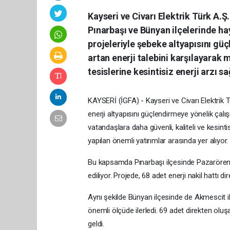
Kayseri ve Civarı Elektrik Türk A.
Pınarbaşı ve Bünyan ilçelerinde hay
projeleriyle şebeke altyapısını güç
artan enerji talebini karşılayarak
tesislerine kesintisiz enerji arzı s
KAYSERİ (İGFA) - Kayseri ve Civarı Elektrik 
enerji altyapısını güçlendirmeye yönelik çalış
vatandaşlara daha güvenli, kaliteli ve kesint
yapılan önemli yatırımlar arasında yer alıyor.
Bu kapsamda Pınarbaşı ilçesinde Pazarören ile
ediliyor. Projede, 68 adet enerji nakil hattı d
Aynı şekilde Bünyan ilçesinde de Akmescit il
önemli ölçüde ilerledi. 69 adet direkten olu
geldi.