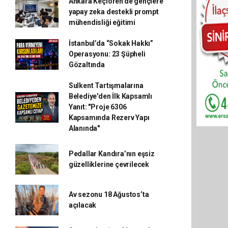
Ankara Keçiören'de gençlere
yapay zeka destekli prompt
mühendisliği eğitimi
İstanbul’da “Sokak Hakkı”
Operasyonu: 23 Şüpheli
Gözaltında
Sulkent Tartışmalarına
Belediye'den İlk Kapsamlı
Yanıt: "Proje 6306
Kapsamında Rezerv Yapı
Alanında"
Pedallar Kandıra’nın eşsiz
güzelliklerine çevrilecek
Av sezonu 18 Ağustos’ta
açılacak