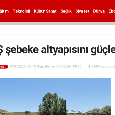
ğitim
Teknoloji
Kültür Sanat
Sağlık
Siyaset
Dünya
Ek
şebeke altyapısını güçle
07.07.2026 - 09:15, Güncelleme: 07.07.2026 - 09:35
3910 kez okund
yiş