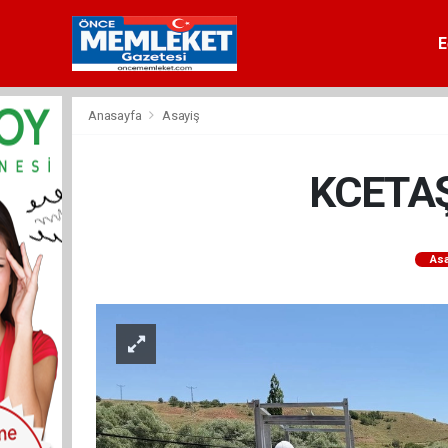
E
Anasayfa
Asayiş
KCETAŞ 
Asa