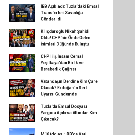
İBB Açıkladı: Tuzla’daki Emsal
Transferleri Savcılığa
Gönderildi
Kılıçdaroğlu Nikah Şahidi
Oldu! CHP'nin Önde Gelen
İsimleri Düğünde Buluştu
CHP'li İş İnsanı Cemal
Yeşilkaya'dan Birlik ve
Beraberlik Çağrısı
Vatandaşın Derdine Kim Çare
Olacak? Erdoğan'ın Sert
Uyarısı Gündemde
Tuzla'da Emsal Dosyası
Yargıda Açılırsa Altından Kim
Çıkacak?
M16 İddiası: İBB’de Veri