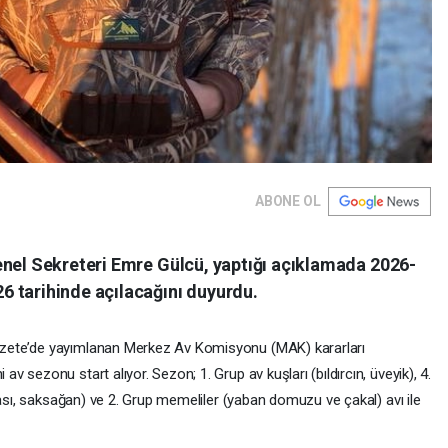
ABONE OL
enel Sekreteri Emre Gülcü, yaptığı açıklamada 2026-
 tarihinde açılacağını duyurdu.
zete’de yayımlanan Merkez Av Komisyonu (MAK) kararları
 sezonu start alıyor. Sezon; 1. Grup av kuşları (bıldırcın, üveyik), 4.
gası, saksağan) ve 2. Grup memeliler (yaban domuzu ve çakal) avı ile