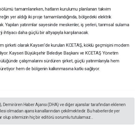
k bölümü tamamlanırken, hatların kurulumu planlanan takvim
in yer aldığı iki proje tamamlandığında, bölgedeki elektrik
. Yapılan yatırımlar sayesinde meskenler, iş yerleri, tarımsal sulama
rji ihtiyacı daha güçlü bir altyapıyla karşılanacak.
ğıtım şirketi olarak Kayseri'de kurulan KCETAŞ, köklü geçmişini modern
ediyor. Kayseri Büyükşehir Belediye Başkanı ve KCETAŞ Yönetim
lüğünde çalışmalarını sürdüren şirket, güçlü yatırımlarıyla hem
üretiyor hem de bölgenin kalkınmasına katkı sağlıyor.
), Demirören Haber Ajansı (DHA) ve diğer ajanslar tarafından eklenen
lesi olmadan ajans kanallarından çekilmektedir. Bu haberlerde yer
 olup sitemizin hiç bir editörü sorumlu tutulamaz...