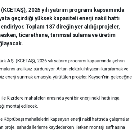
Ş. (KCETAŞ), 2026 yılı yatırım programı kapsamında
ata geçirdiği yüksek kapasiteli enerji nakil hattı
lendiriyor. Toplam 137 direğin yer aldığı projeler,
 mesken, ticarethane, tarımsal sulama ve üretim
ağlayacak.
Türk A.Ş. (KCETAŞ), 2026 yılı yatırım programı kapsamında şehrin
malarını aralıksız sürdürüyor. Artan elektrik ihtiyacını karşılamak ve
isiz enerji sunmak amacıyla yürütülen projeler, Kayseri'nin geleceğine
 Kızıldere mahalleleri arasında yeni bir enerji nakil hattı inşa
ireği montaj edilecek.
e Köprübaşı mahallelerini kapsayan enerji nakil hattında çalışmalar
şan proje, sahada ilerleme kaydederken, iletken montajı safhasına