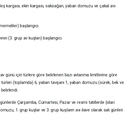
, leş kargası, ekin kargası, saksağan, yaban domuzu ve çakal avı
 memeliler) başlangıcı.
ının (3. grup av kuşları) başlangıcı.
av günü için türlere göre belirlenen bazı avlanma limitlerine göre
rdek türleri (toplamda) 6, yaban tavşanı 1, yaban domuzu (sürek, bek ve
elirlendi.
 günlerde Çarşamba, Cumartesi, Pazar ve resmi tatillerde (idari
domuzu, 1. grup kuşlar ve 3. grup kuşların avı ilave olarak salı günleri