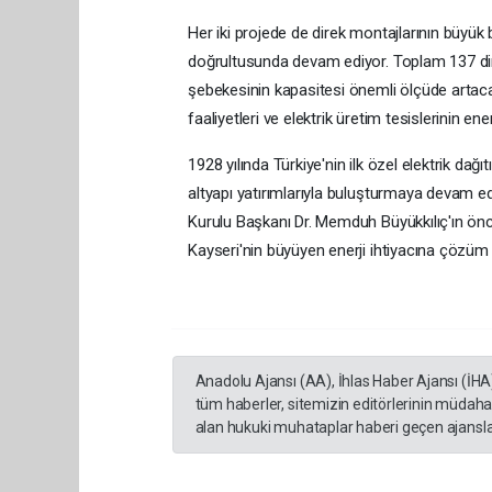
Her iki projede de direk montajlarının büyü
doğrultusunda devam ediyor. Toplam 137 direğ
şebekesinin kapasitesi önemli ölçüde artacak
faaliyetleri ve elektrik üretim tesislerinin ene
1928 yılında Türkiye'nin ilk özel elektrik da
altyapı yatırımlarıyla buluşturmaya devam 
Kurulu Başkanı Dr. Memduh Büyükkılıç'ın öncü
Kayseri'nin büyüyen enerji ihtiyacına çözüm 
Anadolu Ajansı (AA), İhlas Haber Ajansı (İHA
tüm haberler, sitemizin editörlerinin müdaha
alan hukuki muhataplar haberi geçen ajanslar