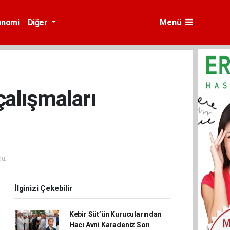
onomi
Diğer
Menü
çalışmaları
u.
İlginizi Çekebilir
Kebir Süt’ün Kurucularından
Hacı Avni Karadeniz Son