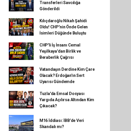
Transferleri Savcılığa
Gönderildi
Kılıçdaroğlu Nikah Şahidi
Oldu! CHP'nin Önde Gelen
İsimleri Düğünde Buluştu
CHP'li İş İnsanı Cemal
Yeşilkaya'dan Birlik ve
Beraberlik Çağrısı
Vatandaşın Derdine Kim Çare
Olacak? Erdoğan'ın Sert
Uyarısı Gündemde
Tuzla'da Emsal Dosyası
Yargıda Açılırsa Altından Kim
Çıkacak?
M16 İddiası: İBB’de Veri
Skandalı mı?