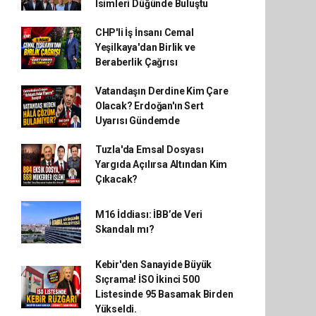
İsimleri Düğünde Buluştu
CHP'li İş İnsanı Cemal
Yeşilkaya'dan Birlik ve
Beraberlik Çağrısı
Vatandaşın Derdine Kim Çare
Olacak? Erdoğan'ın Sert
Uyarısı Gündemde
Tuzla'da Emsal Dosyası
Yargıda Açılırsa Altından Kim
Çıkacak?
M16 İddiası: İBB’de Veri
Skandalı mı?
Kebir'den Sanayide Büyük
Sıçrama! İSO İkinci 500
Listesinde 95 Basamak Birden
Yükseldi.