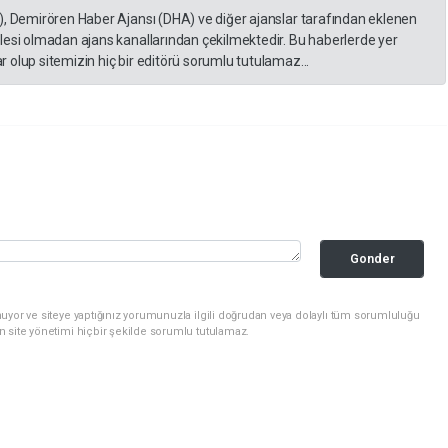
), Demirören Haber Ajansı (DHA) ve diğer ajanslar tarafından eklenen
lesi olmadan ajans kanallarından çekilmektedir. Bu haberlerde yer
 olup sitemizin hiç bir editörü sorumlu tutulamaz...
Gonder
uyor ve siteye yaptığınız yorumunuzla ilgili doğrudan veya dolaylı tüm sorumluluğu
n site yönetimi hiçbir şekilde sorumlu tutulamaz.