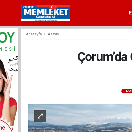
E
Anasayfa
Asayiş
Çorum’da G
Asa