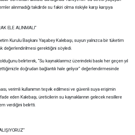
emler alınmadığı takdirde su fakiri olma riskiyle karşı karşıya
AK ELE ALINMALI"
netim Kurulu Başkanı Yaşabey Kalebaşı, suyun yalnızca bir tüketim
k değerlendirilmesi gerektiğini söyledi.
n olduğunu belirterek, "Su kaynaklarımız üzerindeki baskı her geçen yıl
yönettiğimizle doğrudan bağlantılı hale geliyor" değerlendirmesinde
ı, verimli kullanımın teşvik edilmesi ve güvenli suya erişimin
ade eden Kalebaşı, üreticilerin su kaynaklarının gelecek nesillere
m verdiğini belirtti.
ÇALIŞIYORUZ"