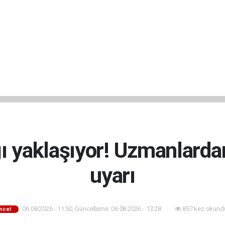
ğı yaklaşıyor! Uzmanlardan
uyarı
06.08.2026 - 11:50, Güncelleme: 06.08.2026 - 13:28
857 kez okund
ncel