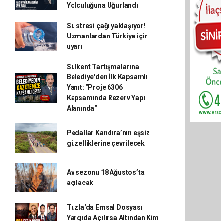
Yolculuğuna Uğurlandı
Su stresi çağı yaklaşıyor!
Uzmanlardan Türkiye için
uyarı
Sulkent Tartışmalarına
Belediye'den İlk Kapsamlı
Yanıt: "Proje 6306
Kapsamında Rezerv Yapı
Alanında"
Pedallar Kandıra’nın eşsiz
güzelliklerine çevrilecek
Av sezonu 18 Ağustos’ta
açılacak
Tuzla'da Emsal Dosyası
Yargıda Açılırsa Altından Kim