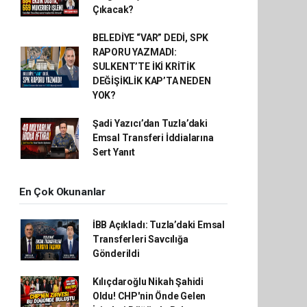
Çıkacak?
BELEDİYE “VAR” DEDİ, SPK
RAPORU YAZMADI:
SULKENT’TE İKİ KRİTİK
DEĞİŞİKLİK KAP’TA NEDEN
YOK?
Şadi Yazıcı’dan Tuzla’daki
Emsal Transferi İddialarına
Sert Yanıt
En Çok Okunanlar
İBB Açıkladı: Tuzla’daki Emsal
Transferleri Savcılığa
Gönderildi
Kılıçdaroğlu Nikah Şahidi
Oldu! CHP'nin Önde Gelen