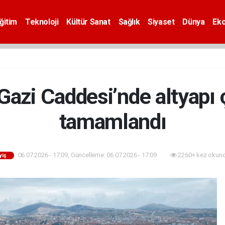
ğitim
Teknoloji
Kültür Sanat
Sağlık
Siyaset
Dünya
Ek
azi Caddesi’nde altyapı 
tamamlandı
06.07.2026 - 17:09, Güncelleme: 06.07.2026 - 17:09
2260+ kez okund
yiş