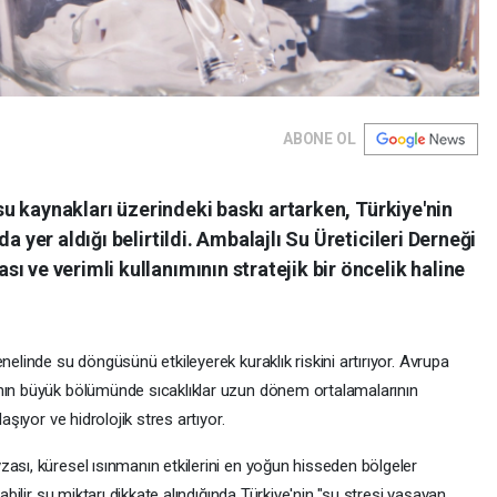
ABONE OL
e su kaynakları üzerindeki baskı artarken, Türkiye'nin
a yer aldığı belirtildi. Ambalajlı Su Üreticileri Derneği
 ve verimli kullanımının stratejik bir öncelik haline
nelinde su döngüsünü etkileyerek kuraklık riskini artırıyor. Avrupa
anın büyük bölümünde sıcaklıklar uzun dönem ortalamalarının
aşıyor ve hidrolojik stres artıyor.
ası, küresel ısınmanın etkilerini en yoğun hisseden bölgeler
labilir su miktarı dikkate alındığında Türkiye'nin "su stresi yaşayan