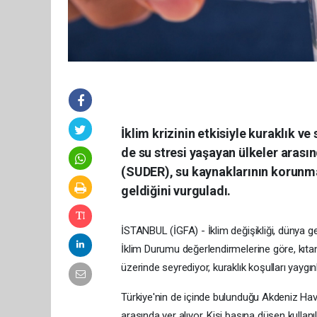
İklim krizinin etkisiyle kuraklık v
de su stresi yaşayan ülkeler arasınd
(SUDER), su kaynaklarının korunması
geldiğini vurguladı.
İSTANBUL (İGFA) - İklim değişikliği, dünya ge
İklim Durumu değerlendirmelerine göre, kıt
üzerinde seyrediyor, kuraklık koşulları yaygınl
Türkiye'nin de içinde bulunduğu Akdeniz Havz
arasında yer alıyor. Kişi başına düşen kullanı