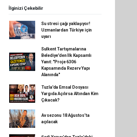
İlginizi Çekebilir
Su stresi çağı yaklaşıyor!
Uzmanlardan Türkiye için
uyarı
Sulkent Tartışmalarına
Belediye'den İlk Kapsamlı
Yanıt: "Proje 6306
Kapsamında Rezerv Yapı
Alanında"
Tuzla'da Emsal Dosyası
Yargıda Açılırsa Altından Kim
Çıkacak?
Av sezonu 18 Ağustos’ta
açılacak
Şadi Yazıcı’dan Tuzla’daki