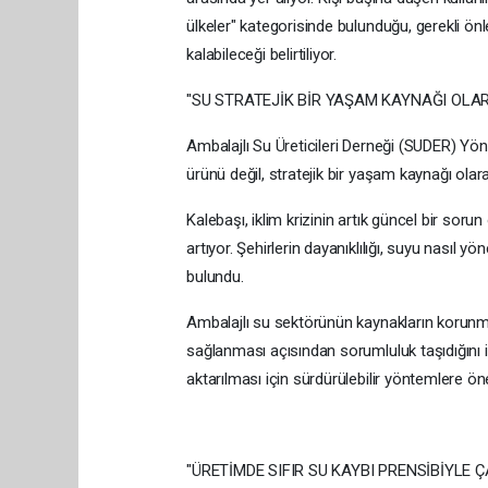
ülkeler" kategorisinde bulunduğu, gerekli önl
kalabileceği belirtiliyor.
"SU STRATEJİK BİR YAŞAM KAYNAĞI OLAR
Ambalajlı Su Üreticileri Derneği (SUDER) Yö
ürünü değil, stratejik bir yaşam kaynağı olara
Kalebaşı, iklim krizinin artık güncel bir soru
artıyor. Şehirlerin dayanıklılığı, suyu nasıl 
bulundu.
Ambalajlı su sektörünün kaynakların korunmas
sağlanması açısından sorumluluk taşıdığını if
aktarılması için sürdürülebilir yöntemlere öne
"ÜRETİMDE SIFIR SU KAYBI PRENSİBİYLE 