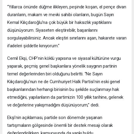
“Yıllarca önünde düğme ilikleyen, peşinde koşan, el pençe divan
duranların, makam ve mevki sahibi olanların, bugün Sayın
Kemal Kılıçdaroğlu’na çok büyük bir haksızlık yaptıklarını
düşünüyorum. Siyaseten eleştirebilir, başarılarını
sorgulayabilirsiniz. Ancak eleştiri sınırlarını aşan, hakarete varan
ifadeleri şiddetle kınıyorum.”
Cemil Ekşi, CHP'nin köklü yapısına ve siyasal kültürüne vurgu
yaparak, geçmiş genel başkanlara yönelik saygının partinin
temel değerlerinden biri olduğunu belirtti. “Ne Sayın
Kılıçdaroğlu’nun ne de Cumhuriyet Halk Partisi’nin eski genel
başkanlarından herhangi birisinin bu şekilde suçlanmayı hak
etmediğini, yapılanların da partimizin 100 yıllık tarihine, gelenek
ve değerlerine yakışmadığını düşünüyorum,” dedi.
Ekşi’nin açıklaması, partide son dönemde yaşanan
tartışmaların gölgesinde önemli bir destek mesajı olarak
değerlendirilirken, kamuoyunda da yankı buldu.