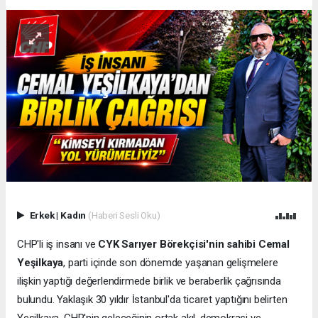
Erkek
|
Kadın
(Haberi Sesli Oku)
CHP'li iş insanı ve
CYK Sarıyer Börekçisi'nin sahibi Cemal
Yeşilkaya
, parti içinde son dönemde yaşanan gelişmelere
ilişkin yaptığı değerlendirmede birlik ve beraberlik çağrısında
bulundu. Yaklaşık 30 yıldır İstanbul'da ticaret yaptığını belirten
Yeşilkaya, CHP'nin geleceğinin ortak akıl, demokrasi ve