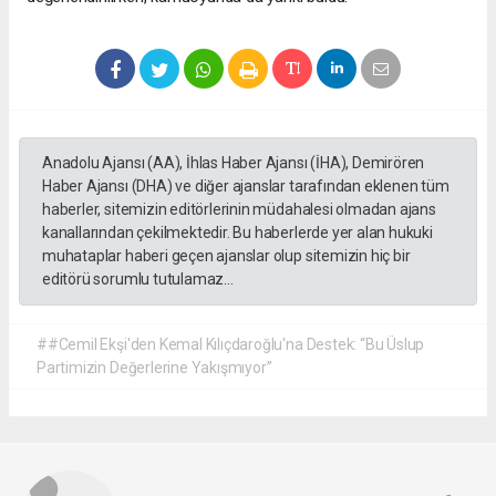
Anadolu Ajansı (AA), İhlas Haber Ajansı (İHA), Demirören
Haber Ajansı (DHA) ve diğer ajanslar tarafından eklenen tüm
haberler, sitemizin editörlerinin müdahalesi olmadan ajans
kanallarından çekilmektedir. Bu haberlerde yer alan hukuki
muhataplar haberi geçen ajanslar olup sitemizin hiç bir
editörü sorumlu tutulamaz...
##Cemil Ekşi'den Kemal Kılıçdaroğlu'na Destek: “Bu Üslup
Partimizin Değerlerine Yakışmıyor”