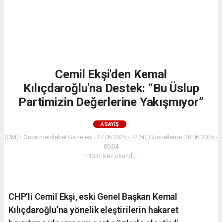
Cemil Ekşi'den Kemal
Kılıçdaroğlu'na Destek: “Bu Üslup
Partimizin Değerlerine Yakışmıyor”
ASAYIŞ
(ÖM) - Önce memleket Gazetesi | 27.06.2025 - 22:50, Güncelleme: 28.06.2025 -
00:04
1153+ kez okundu.
CHP’li Cemil Ekşi, eski Genel Başkan Kemal
Kılıçdaroğlu’na yönelik eleştirilerin hakaret