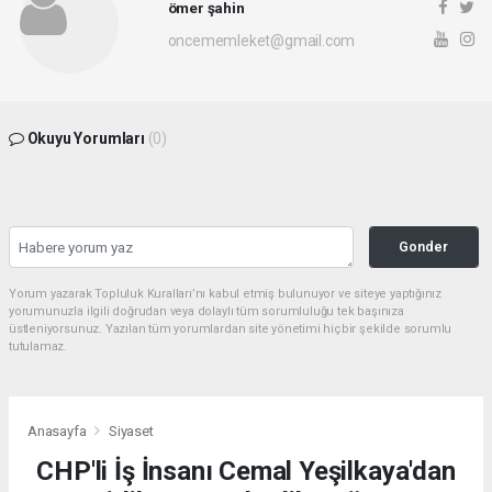
ömer şahin
oncememleket@gmail.com
Okuyu Yorumları
(0)
Gonder
Yorum yazarak Topluluk Kuralları’nı kabul etmiş bulunuyor ve siteye yaptığınız
yorumunuzla ilgili doğrudan veya dolaylı tüm sorumluluğu tek başınıza
üstleniyorsunuz. Yazılan tüm yorumlardan site yönetimi hiçbir şekilde sorumlu
tutulamaz.
Anasayfa
Siyaset
CHP'li İş İnsanı Cemal Yeşilkaya'dan