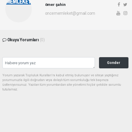
ömer şahin
oncememleket@gmail.com
Okuyu Yorumları
(0)
Gonder
Yorum yazarak Topluluk Kuralları’nı kabul etmiş bulunuyor ve siteye yaptığınız
yorumunuzla ilgili doğrudan veya dolaylı tüm sorumluluğu tek başınıza
üstleniyorsunuz. Yazılan tüm yorumlardan site yönetimi hiçbir şekilde sorumlu
tutulamaz.
Ömer ŞAHİN
habermarmara34@gmail.com