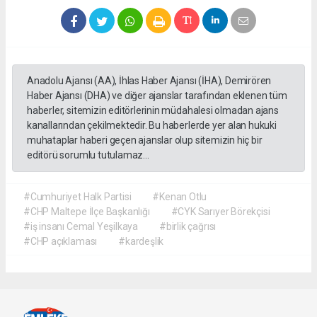
Anadolu Ajansı (AA), İhlas Haber Ajansı (İHA), Demirören
Haber Ajansı (DHA) ve diğer ajanslar tarafından eklenen tüm
haberler, sitemizin editörlerinin müdahalesi olmadan ajans
kanallarından çekilmektedir. Bu haberlerde yer alan hukuki
muhataplar haberi geçen ajanslar olup sitemizin hiç bir
editörü sorumlu tutulamaz...
#Cumhuriyet Halk Partisi
#Kenan Otlu
#CHP Maltepe İlçe Başkanlığı
#CYK Sarıyer Börekçisi
#iş insanı Cemal Yeşilkaya
#birlik çağrısı
#CHP açıklaması
#kardeşlik