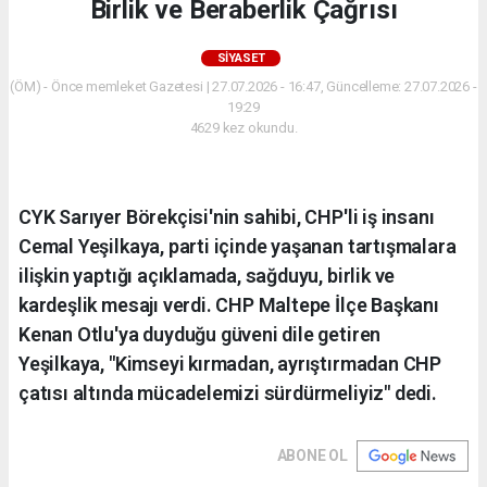
Birlik ve Beraberlik Çağrısı
SIYASET
(ÖM) - Önce memleket Gazetesi | 27.07.2026 - 16:47, Güncelleme: 27.07.2026 -
19:29
4629 kez okundu.
CYK Sarıyer Börekçisi'nin sahibi, CHP'li iş insanı
Cemal Yeşilkaya, parti içinde yaşanan tartışmalara
ilişkin yaptığı açıklamada, sağduyu, birlik ve
kardeşlik mesajı verdi. CHP Maltepe İlçe Başkanı
Kenan Otlu'ya duyduğu güveni dile getiren
Yeşilkaya, "Kimseyi kırmadan, ayrıştırmadan CHP
çatısı altında mücadelemizi sürdürmeliyiz" dedi.
ABONE OL