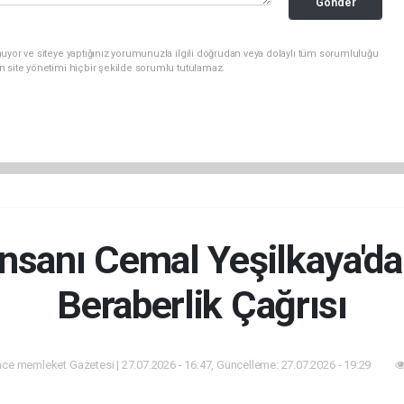
Gonder
uyor ve siteye yaptığınız yorumunuzla ilgili doğrudan veya dolaylı tüm sorumluluğu
n site yönetimi hiçbir şekilde sorumlu tutulamaz.
İnsanı Cemal Yeşilkaya'da
Beraberlik Çağrısı
ce memleket Gazetesi | 27.07.2026 - 16:47, Güncelleme: 27.07.2026 - 19:29