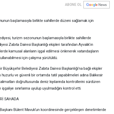
ABONE OL
nunun başlamasıyla birlikte sahillerde düzeni sağlamak için
diyesi, turizm sezonunun başlamasıyla birlikte sahillerde
yesi Zabıta Dairesi Başkanlığı ekipleri tarafından Ayvalık’ın
llerde kamusal alanların işgal edilmesi önlenerek vatandaşların
 kullanabilmesi için çalışma yürütüldü.
r Büyükşehir Belediyesi Zabıta Dairesi Başkanlığı’na bağlı ekipler
ın huzurlu ve güvenli bir ortamda tatil yapabilmeleri adına Balıkesir
limatları doğrultusunda deniz kıyılarında kontrollerini sürdüren
e işgaliye sınırlarına uyulup uyulmadığını kontrol etti.
ERİ SAHADA
re Başkanı Bülent Mavuk’un koordinesinde gerçekleşen denetimlerde