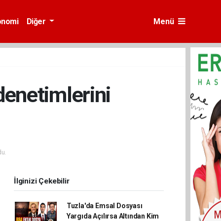
onomi
Diğer
Menü
 denetimlerini
u.
İlginizi Çekebilir
Tuzla'da Emsal Dosyası
Yargıda Açılırsa Altından Kim