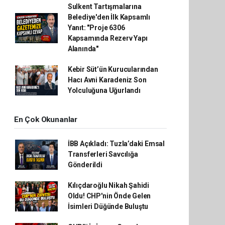
Sulkent Tartışmalarına
Belediye'den İlk Kapsamlı
Yanıt: "Proje 6306
Kapsamında Rezerv Yapı
Alanında"
Kebir Süt’ün Kurucularından
Hacı Avni Karadeniz Son
Yolculuğuna Uğurlandı
En Çok Okunanlar
İBB Açıkladı: Tuzla’daki Emsal
Transferleri Savcılığa
Gönderildi
Kılıçdaroğlu Nikah Şahidi
Oldu! CHP'nin Önde Gelen
İsimleri Düğünde Buluştu