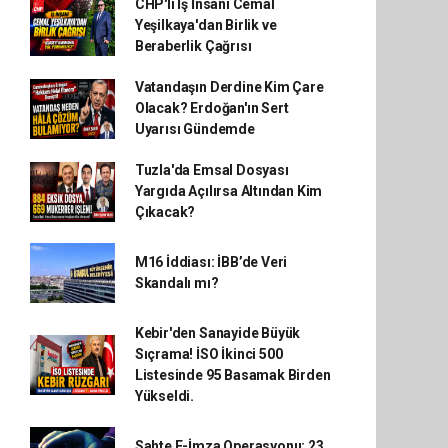
CHP'li İş İnsanı Cemal
Yeşilkaya'dan Birlik ve
Beraberlik Çağrısı
Vatandaşın Derdine Kim Çare
Olacak? Erdoğan'ın Sert
Uyarısı Gündemde
Tuzla'da Emsal Dosyası
Yargıda Açılırsa Altından Kim
Çıkacak?
M16 İddiası: İBB’de Veri
Skandalı mı?
Kebir'den Sanayide Büyük
Sıçrama! İSO İkinci 500
Listesinde 95 Basamak Birden
Yükseldi.
Sahte E-İmza Operasyonu: 23