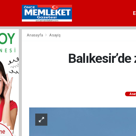
E
Anasayfa
Asayiş
Balıkesir’de 
Asa