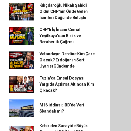
Kılıçdaroğlu Nikah Şahidi
Oldu! CHP'nin Önde Gelen
İsimleri Düğünde Buluştu
CHP'li İş İnsanı Cemal
Yeşilkaya'dan Birlik ve
Beraberlik Çağrısı
Vatandaşın Derdine Kim Çare
Olacak? Erdoğan'ın Sert
Uyarısı Gündemde
Tuzla'da Emsal Dosyası
Yargıda Açılırsa Altından Kim
Çıkacak?
M16 İddiası: İBB’de Veri
Skandalı mı?
Kebir'den Sanayide Büyük