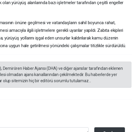
 olan yürüyüş alanlarında bazı işletmeler tarafından çeşitli engeller
lmasının önüne geçilmesi ve vatandaşların sahil boyunca rahat,
si amacıyla ilgili işletmelere gerekli uyarılar yapıldı. Zabıta ekipleri
a; yürüyüş yollarını işgal eden unsurlar kaldırılarak kamu düzenin
ına uygun hale getirilmesi yönündeki çalışmalar titizlikle sürdürüldü.
), Demirören Haber Ajansı (DHA) ve diğer ajanslar tarafından eklenen
lesi olmadan ajans kanallarından çekilmektedir. Bu haberlerde yer
 olup sitemizin hiç bir editörü sorumlu tutulamaz...