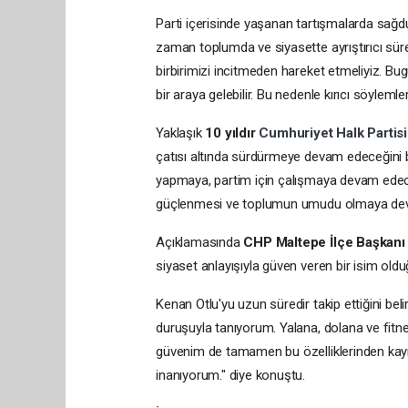
Parti içerisinde yaşanan tartışmalarda sağd
zaman toplumda ve siyasette ayrıştırıcı sü
birbirimizi incitmeden hareket etmeliyiz. Bu
bir araya gelebilir. Bu nedenle kırıcı söyleml
Yaklaşık
10 yıldır
Cumhuriyet Halk Partis
çatısı altında sürdürmeye devam edeceğini be
yapmaya, partim için çalışmaya devam ede
güçlenmesi ve toplumun umudu olmaya devam 
Açıklamasında
CHP Maltepe İlçe Başkanı
siyaset anlayışıyla güven veren bir isim oldu
Kenan Otlu'yu uzun süredir takip ettiğini beli
duruşuyla tanıyorum. Yalana, dolana ve fit
güvenim de tamamen bu özelliklerinden kayna
inanıyorum." diye konuştu.