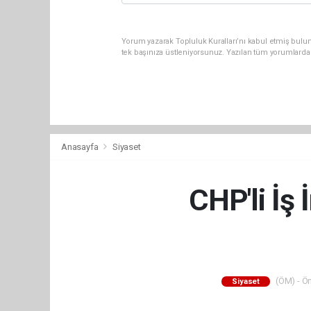
Yorum yazarak Topluluk Kuralları’nı kabul etmiş bulun
tek başınıza üstleniyorsunuz. Yazılan tüm yorumlarda
Anasayfa
Siyaset
CHP'li İş 
(ÖM) - Ön
Siyaset