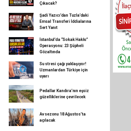
Çıkacak?
Şadi Yazıcı’dan Tuzla’daki
Emsal Transferi İddialarına
Sert Yanıt
İstanbul’da “Sokak Hakkı”
Operasyonu: 23 Şüpheli
Gözaltında
Su stresi çağı yaklaşıyor!
Uzmanlardan Türkiye için
uyarı
Pedallar Kandıra’nın eşsiz
güzelliklerine çevrilecek
Av sezonu 18 Ağustos’ta
açılacak