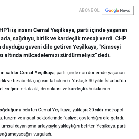
ABONE OL
HP'li iş insanı Cemal Yeşilkaya, parti içinde yaşanan
mada, sağduyu, birlik ve kardeşlik mesajı verdi. CHP
 duyduğu güveni dile getiren Yeşilkaya, "Kimseyi
ı altında mücadelemizi sürdürmeliyiz" dedi.
in sahibi Cemal Yeşilkaya
, parti içinde son dönemde yaşanan
rlik ve beraberlik çağrısında bulundu. Yaklaşık 30 yıldır İstanbul'da
 geleceğinin ortak akıl, demokrasi ve
kardeşlik
hukukunun
 doğduğunu
belirten Cemal Yeşilkaya, yaklaşık 30 yıldır metropol
 turizm ve inşaat sektörlerinde faaliyet gösterdiğini dile getirdi.
msal dayanışma anlayışıyla yaklaştığını belirten Yeşilkaya, parti
sağlamayacağını vurguladı.