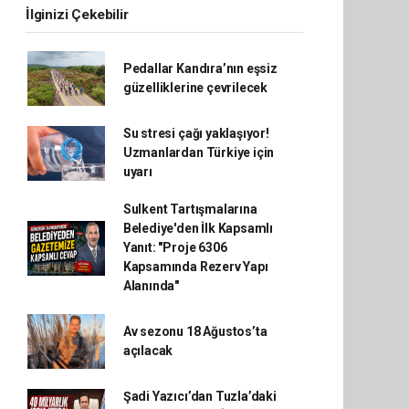
İlginizi Çekebilir
Pedallar Kandıra’nın eşsiz
güzelliklerine çevrilecek
Su stresi çağı yaklaşıyor!
Uzmanlardan Türkiye için
uyarı
Sulkent Tartışmalarına
Belediye'den İlk Kapsamlı
Yanıt: "Proje 6306
Kapsamında Rezerv Yapı
Alanında"
Av sezonu 18 Ağustos’ta
açılacak
Şadi Yazıcı’dan Tuzla’daki