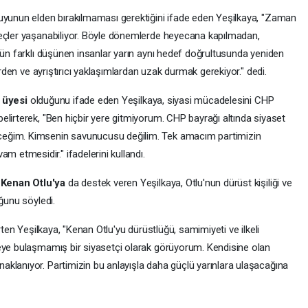
uyunun elden bırakılmaması gerektiğini ifade eden Yeşilkaya, "Zaman
reçler yaşanabiliyor. Böyle dönemlerde heyecana kapılmadan,
gün farklı düşünen insanlar yarın aynı hedef doğrultusunda yeniden
erden ve ayrıştırıcı yaklaşımlardan uzak durmak gerekiyor." dedi.
i
üyesi
olduğunu ifade eden Yeşilkaya, siyasi mücadelesini CHP
lirterek, "Ben hiçbir yere gitmiyorum. CHP bayrağı altında siyaset
ceğim. Kimsenin savunucusu değilim. Tek amacım partimizin
etmesidir." ifadelerini kullandı.
 Kenan Otlu'ya
da destek veren Yeşilkaya, Otlu'nun dürüst kişiliği ve
ğunu söyledi.
rten Yeşilkaya, "Kenan Otlu'yu dürüstlüğü, samimiyeti ve ilkeli
neye bulaşmamış bir siyasetçi olarak görüyorum. Kendisine olan
klanıyor. Partimizin bu anlayışla daha güçlü yarınlara ulaşacağına