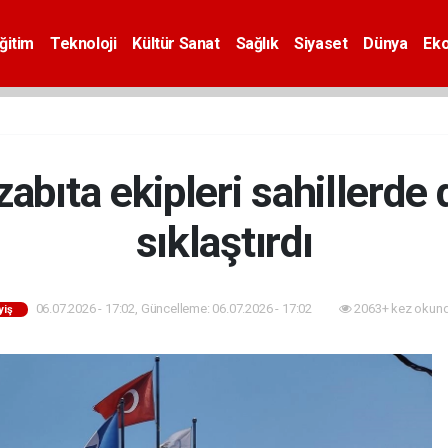
ğitim
Teknoloji
Kültür Sanat
Sağlık
Siyaset
Dünya
Ek
zabıta ekipleri sahillerde
sıklaştırdı
06.07.2026 - 17:02, Güncelleme: 06.07.2026 - 17:02
2063+ kez okund
yiş