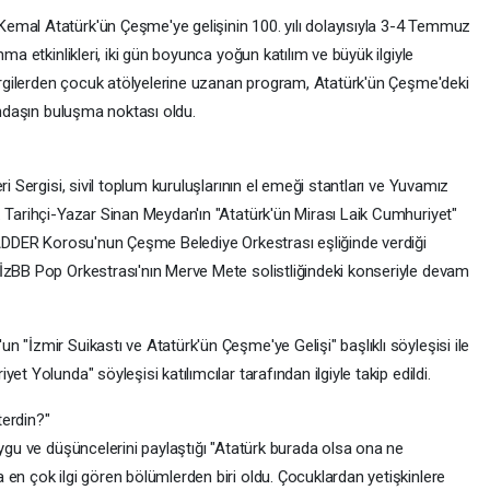
emal Atatürk'ün Çeşme'ye gelişinin 100. yılı dolayısıyla 3-4 Temmuz
ma etkinlikleri, iki gün boyunca yoğun katılım ve büyük ilgiyle
 sergilerden çocuk atölyelerine uzanan program, Atatürk'ün Çeşme'deki
tandaşın buluşma noktası oldu.
ri Sergisi, sivil toplum kuruluşlarının el emeği stantları ve Yuvamız
. Tarihçi-Yazar Sinan Meydan'ın "Atatürk'ün Mirası Laik Cumhuriyet"
EKADDER Korosu'nun Çeşme Belediye Orkestrası eşliğinde verdiği
İzBB Pop Orkestrası'nın Merve Mete solistliğindeki konseriyle devam
 "İzmir Suikastı ve Atatürk'ün Çeşme'ye Gelişi" başlıklı söyleşisi ile
t Yolunda" söyleşisi katılımcılar tarafından ilgiyle takip edildi.
terdin?"
uygu ve düşüncelerini paylaştığı "Atatürk burada olsa ona ne
en çok ilgi gören bölümlerden biri oldu. Çocuklardan yetişkinlere