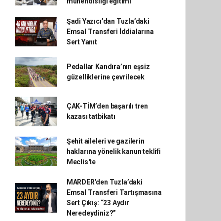
mühendisliği eğitimi
Şadi Yazıcı’dan Tuzla’daki
Emsal Transferi İddialarına
Sert Yanıt
Pedallar Kandıra’nın eşsiz
güzelliklerine çevrilecek
ÇAK-TİM’den başarılı tren
kazası tatbikatı
Şehit aileleri ve gazilerin
haklarına yönelik kanun teklifi
Meclis'te
MARDER’den Tuzla’daki
Emsal Transferi Tartışmasına
Sert Çıkış: “23 Aydır
Neredeydiniz?”