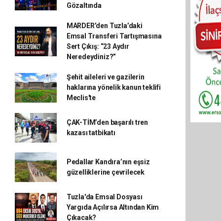
Gözaltında
MARDER’den Tuzla’daki
Emsal Transferi Tartışmasına
Sert Çıkış: “23 Aydır
Neredeydiniz?”
Şehit aileleri ve gazilerin
haklarına yönelik kanun teklifi
Meclis'te
ÇAK-TİM’den başarılı tren
kazası tatbikatı
Pedallar Kandıra’nın eşsiz
güzelliklerine çevrilecek
Tuzla'da Emsal Dosyası
Yargıda Açılırsa Altından Kim
Çıkacak?