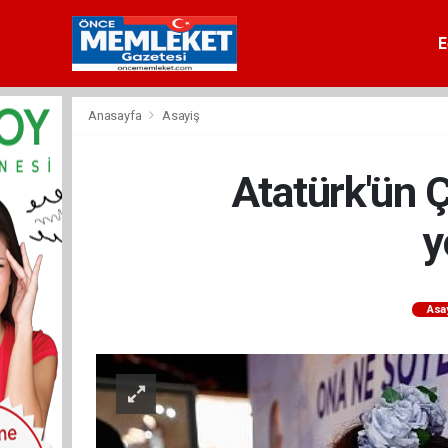
E
Anasayfa
Asayiş
Atatürk'ün Ç
y
Asa