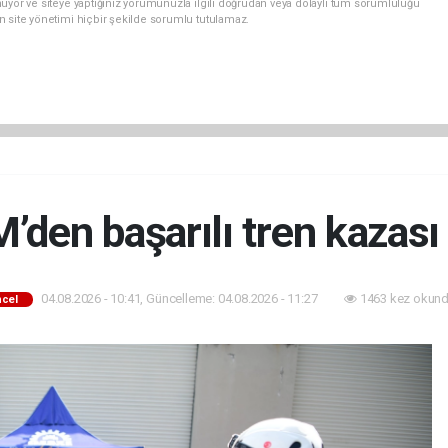
uyor ve siteye yaptığınız yorumunuzla ilgili doğrudan veya dolaylı tüm sorumluluğu
n site yönetimi hiçbir şekilde sorumlu tutulamaz.
den başarılı tren kazası 
04.08.2026 - 10:41, Güncelleme: 04.08.2026 - 11:27
1463 kez okund
cel