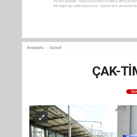
Yorum yazarak Topluluk Kuralları’nı kabul etmiş bulun
tek başınıza üstleniyorsunuz. Yazılan tüm yorumlarda
Anasayfa
Güncel
ÇAK-TİM’
Gün