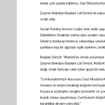
kadar çok sayıda katılımcı, Gazi Mustafa Ke
Çeşme Belediye Başkanı Lâl Denizli de panoy
ortak oldu.
Suzan Kardeş konseri coşku dolu anlar yaşa
Etkinliklerin finalinde sahne alan sevilen san
İskele'yi dolduran binlerce vatandaşa unut
şarkılara hep bir ağızdan eşlik ederken, renkl
Başkan Denizli: "Atatürk'ün izinde yürümey
Çeşme Belediye Başkanı Lâl Denizli, Atatürk'
değil, ortak hafızayı canlı tutan güçlü bir bu
"Cumhuriyetimizin kurucusu Gazi Mustafa Kem
mirasını ve bizlere bıraktığı değerleri komşul
boyunca söyleşiler, sergiler, konserler ve çoc
büyük mirası yaşatmaya, Cumhuriyet değerle
kararlılıkla devam edeceğiz."