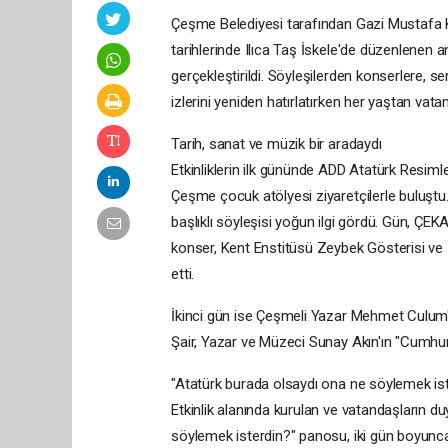
Çeşme Belediyesi tarafından Gazi Mustafa K
tarihlerinde Ilıca Taş İskele'de düzenlenen an
gerçekleştirildi. Söyleşilerden konserlere,
izlerini yeniden hatırlatırken her yaştan va
Tarih, sanat ve müzik bir aradaydı
Etkinliklerin ilk gününde ADD Atatürk Resimle
Çeşme çocuk atölyesi ziyaretçilerle buluştu
başlıklı söyleşisi yoğun ilgi gördü. Gün, Ç
konser, Kent Enstitüsü Zeybek Gösterisi ve 
etti.
İkinci gün ise Çeşmeli Yazar Mehmet Culum'un
Şair, Yazar ve Müzeci Sunay Akın'ın "Cumhuriye
"Atatürk burada olsaydı ona ne söylemek is
Etkinlik alanında kurulan ve vatandaşların d
söylemek isterdin?" panosu, iki gün boyunca 