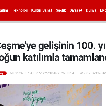
ğitim
Teknoloji
Kültür Sanat
Sağlık
Siyaset
Dünya
Ek
eşme'ye gelişinin 100. yılı
oğun katılımla tamamlan
06.07.2026 - 10:54, Güncelleme: 06.07.2026 - 10:54
2717+ kez okund
yiş