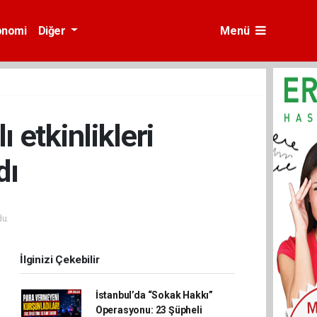
onomi
Diğer
Menü
 etkinlikleri
dı
u.
İlginizi Çekebilir
İstanbul’da “Sokak Hakkı”
Operasyonu: 23 Şüpheli