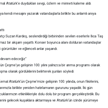
mal Atatürk'e duydukları sevgi, özlem ve minneti kaleme aldı.
a kendi mesajını yazarak vatandaşlarla birlikte bu anlamlı anıya
ttı
atçı Suzan Kardeş, seslendirdiği birbirinden sevilen eserlerle Ilıca Taş
ulmaz bir akşam yaşattı. Konser boyunca alanı dolduran vatandaşlar
i görüntüler ve eğlenceli anlar yaşandı.
e devam edeceğiz"
ün Çeşme'ye gelişinin 100. yılını yalnızca bir anma programı olarak
luşma olarak gördüklerini belirterek şunları söyledi:
al Atatürk'ün Çeşme'mize gelişinin 100. yılında, onun fikirlerini,
arımızla birlikte yeniden hatırlamanın gururunu yaşadık. İki gün
uklarımızın etkinlikleriyle dolu dolu bir program gerçekleştirdik. Bu
rini gelecek kuşaklara aktarmaya ve Atatürk'ün izinde yürümeye