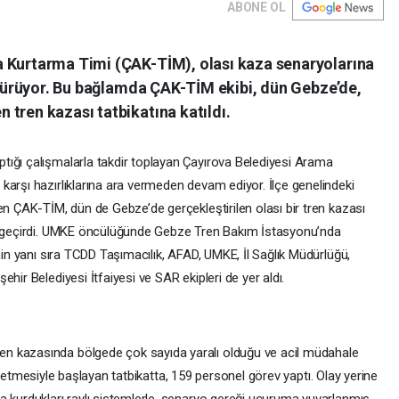
ABONE OL
a Kurtarma Timi (ÇAK-TİM), olası kaza senaryolarına
ürdürüyor. Bu bağlamda ÇAK-TİM ekibi, dün Gebze’de,
tren kazası tatbikatına katıldı.
tığı çalışmalarla takdir toplayan Çayırova Belediyesi Arama
karşı hazırlıklarına ara vermeden devam ediyor. İlçe genelindeki
en ÇAK-TİM, dün de Gebze’de gerçekleştirilen olası bir tren kazası
ci geçirdi. UMKE öncülüğünde Gebze Tren Bakım İstasyonu’nda
nin yanı sıra TCDD Taşımacılık, AFAD, UMKE, İl Sağlık Müdürlüğü,
hir Belediyesi İtfaiyesi ve SAR ekipleri de yer aldı.
n kazasında bölgede çok sayıda yaralı olduğu ve acil müdahale
ikal etmesiyle başlayan tatbikatta, 159 personel görev yaptı. Olay yerine