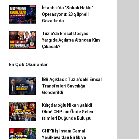
İstanbul’da “Sokak Hakkı”
Operasyonu: 23 Şüpheli
Gözaltında
Tuzla'da Emsal Dosyası
Yargıda Açılırsa Altından Kim
Çıkacak?
En Çok Okunanlar
İBB Açıkladı: Tuzla’daki Emsal
Transferleri Savcılığa
Gönderildi
Kılıçdaroğlu Nikah Şahidi
Oldu! CHP'nin Önde Gelen
İsimleri Düğünde Buluştu
CHP'li İş İnsanı Cemal
Yeşilkaya'dan Birlik ve