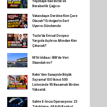
Yeşilkaya'dan Birlik ve
Beraberlik Çağrısı
Vatandaşın Derdine Kim Çare
Olacak? Erdoğan'ın Sert
Uyarısı Gündemde
Tuzla'da Emsal Dosyası
Yargıda Açılırsa Altından Kim
Çıkacak?
M16 İddiası: İBB’de Veri
Skandalı mı?
Kebir'den Sanayide Büyük
Sıçrama! İSO İkinci 500
Listesinde 95 Basamak Birden
Yükseldi.
Sahte E-İmza Operasyonu: 23
Tutuklama, 69 Adli Kontrol