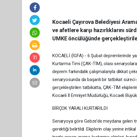
Kocaeli Çayırova Belediyesi Aram
ve afetlere karşı hazırlıklarını s
UMKE öncülüğünde gerçekleştirilen 
KOCAELİ (İGFA) - 6 Şubat depremlerinde yap
Kurtarma Timi (ÇAK-TİM), olası senaryolara 
deprem farkındalık çalışmalarıyla dikkat çek
senaryosunda da başarılı bir tatbikat süre
gerçekleştirilen tatbikatta, ÇAK-TİM ekipleri
Kocaeli İl Emniyet Müdürlüğü, Kocaeli Büyükşe
BİRÇOK YARALI KURTARILDI
Senaryoya göre Gebze’de meydana gelen tre
gerektiği belirtildi. Ekiplerin olay yerine int