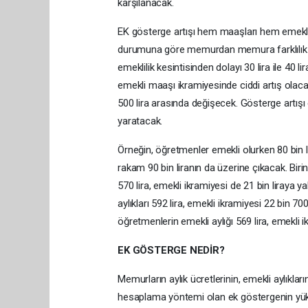
karşılanacak.
EK gösterge artışı hem maaşları hem emekli
durumuna göre memurdan memura farklılık g
emeklilik kesintisinden dolayı 30 lira ile 40
emekli maaşı ikramiyesinde ciddi artış olacak.
500 lira arasında değişecek. Gösterge artışı e
yaratacak.
Örneğin, öğretmenler emekli olurken 80 bin l
rakam 90 bin liranın da üzerine çıkacak. Bir
570 lira, emekli ikramiyesi de 21 bin liraya ya
aylıkları 592 lira, emekli ikramiyesi 22 bin 70
öğretmenlerin emekli aylığı 569 lira, emekli i
EK GÖSTERGE NEDİR?
Memurların aylık ücretlerinin, emekli aylıkla
hesaplama yöntemi olan ek göstergenin yüks