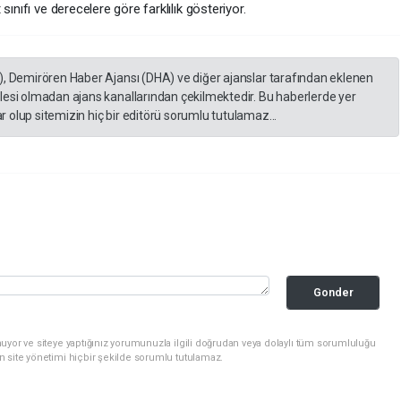
ınıfı ve derecelere göre farklılık gösteriyor.
), Demirören Haber Ajansı (DHA) ve diğer ajanslar tarafından eklenen
lesi olmadan ajans kanallarından çekilmektedir. Bu haberlerde yer
 olup sitemizin hiç bir editörü sorumlu tutulamaz...
Gonder
uyor ve siteye yaptığınız yorumunuzla ilgili doğrudan veya dolaylı tüm sorumluluğu
n site yönetimi hiçbir şekilde sorumlu tutulamaz.