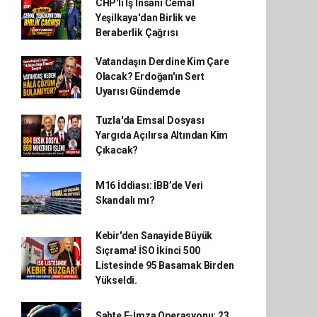
CHP'li İş İnsanı Cemal
Yeşilkaya'dan Birlik ve
Beraberlik Çağrısı
Vatandaşın Derdine Kim Çare
Olacak? Erdoğan'ın Sert
Uyarısı Gündemde
Tuzla'da Emsal Dosyası
Yargıda Açılırsa Altından Kim
Çıkacak?
M16 İddiası: İBB’de Veri
Skandalı mı?
Kebir'den Sanayide Büyük
Sıçrama! İSO İkinci 500
Listesinde 95 Basamak Birden
Yükseldi.
Sahte E-İmza Operasyonu: 23