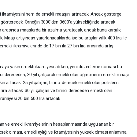
 ikramiyesini hem de emekli maaşını artıracak. Ancak gösterge
österecek. Örneğin 3000’den 3600’a yükseldiğinde artacak
 lira arasında maaşlarda bir azalma yaratacak, ancak buna karşılık
 Maaş artışından yararlanacaklarda ise bu artışlar yıllık 400 lira ile
mekli ikramiyelerinde de 17 bin ila 27 bin lira arasında artış
iraya yakın emekli ikramiyesi alırken, yeni düzenleme sonrası bu
inci dereceden, 30 yıl çalışarak emekli olan öğretmenin emekli maaşı
kın artacak. 25 yıl çalışan, birinci derecek emekli olan polislerin
0 lira artacak. 30 yıl çalışan ve birinci dereceden emekli olan
kramiyesi 20 bin 500 lira artacak.
rının ve emekli ikramiyelerinin hesaplanmasında uygulanan bir
ek olması, emekli aylığı ve ikramiyesinin yüksek olması anlamına