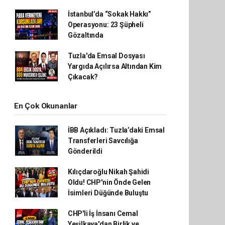
İstanbul’da “Sokak Hakkı”
Operasyonu: 23 Şüpheli
Gözaltında
Tuzla'da Emsal Dosyası
Yargıda Açılırsa Altından Kim
Çıkacak?
En Çok Okunanlar
İBB Açıkladı: Tuzla’daki Emsal
Transferleri Savcılığa
Gönderildi
Kılıçdaroğlu Nikah Şahidi
Oldu! CHP'nin Önde Gelen
İsimleri Düğünde Buluştu
CHP'li İş İnsanı Cemal
Yeşilkaya'dan Birlik ve