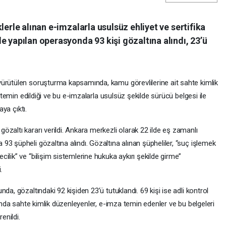
lerle alınan e-imzalarla usulsüz ehliyet ve sertifika
e yapılan operasyonda 93 kişi gözaltına alındı, 23’ü
yürütülen soruşturma kapsamında, kamu görevlilerine ait sahte kimlik
) temin edildiği ve bu e-imzalarla usulsüz şekilde sürücü belgesi ile
aya çıktı.
zaltı kararı verildi. Ankara merkezli olarak 22 ilde eş zamanlı
3 şüpheli gözaltına alındı. Gözaltına alınan şüpheliler, “suç işlemek
ilik” ve “bilişim sistemlerine hukuka aykırı şekilde girme”
.
da, gözaltındaki 92 kişiden 23’ü tutuklandı. 69 kişi ise adli kontrol
sında sahte kimlik düzenleyenler, e-imza temin edenler ve bu belgeleri
enildi.