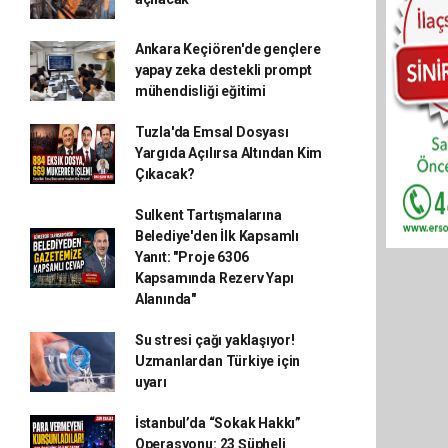
Ankara Keçiören'de gençlere
yapay zeka destekli prompt
mühendisliği eğitimi
Tuzla'da Emsal Dosyası
Yargıda Açılırsa Altından Kim
Çıkacak?
Sulkent Tartışmalarına
Belediye'den İlk Kapsamlı
Yanıt: "Proje 6306
Kapsamında Rezerv Yapı
Alanında"
Su stresi çağı yaklaşıyor!
Uzmanlardan Türkiye için
uyarı
İstanbul’da “Sokak Hakkı”
Operasyonu: 23 Şüpheli