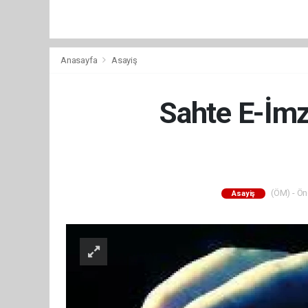
Anasayfa
Asayiş
Sahte E-İmz
(ÖM) - Ön
Asayiş