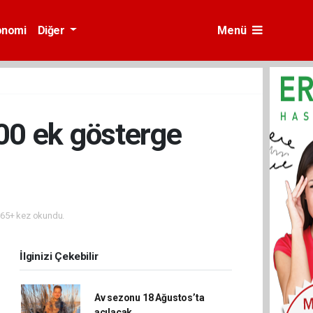
onomi
Diğer
Menü
00 ek gösterge
65+ kez okundu.
İlginizi Çekebilir
Av sezonu 18 Ağustos’ta
açılacak