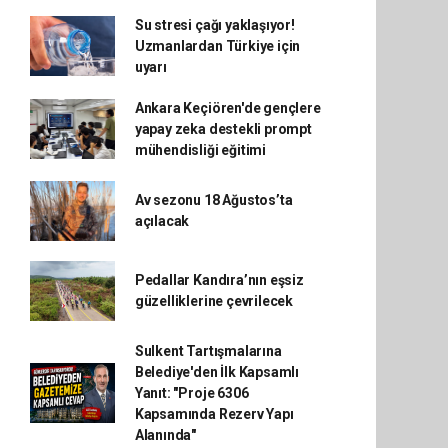
Su stresi çağı yaklaşıyor!
Uzmanlardan Türkiye için
uyarı
Ankara Keçiören'de gençlere
yapay zeka destekli prompt
mühendisliği eğitimi
Av sezonu 18 Ağustos’ta
açılacak
Pedallar Kandıra’nın eşsiz
güzelliklerine çevrilecek
Sulkent Tartışmalarına
Belediye'den İlk Kapsamlı
Yanıt: "Proje 6306
Kapsamında Rezerv Yapı
Alanında"