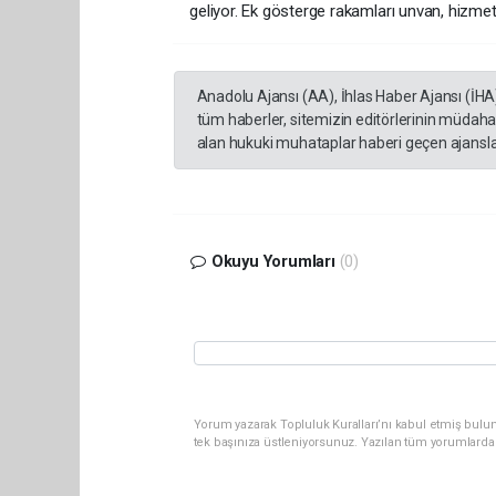
geliyor. Ek gösterge rakamları unvan, hizmet s
Anadolu Ajansı (AA), İhlas Haber Ajansı (İHA
tüm haberler, sitemizin editörlerinin müdaha
alan hukuki muhataplar haberi geçen ajanslar
Okuyu Yorumları
(0)
Yorum yazarak Topluluk Kuralları’nı kabul etmiş bulun
tek başınıza üstleniyorsunuz. Yazılan tüm yorumlarda