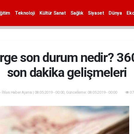
ğitim
Teknoloji
Kültür Sanat
Sağlık
Siyaset
Dünya
Ek
rge son durum nedir? 36
son dakika gelişmeleri
- İhlas Haber Ajansı | 08.05.2019 - 00:00, Güncelleme: 08.05.2019 - 00:00
37