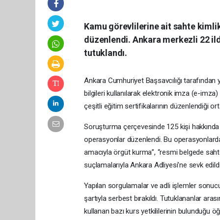
Kamu görevlilerine ait sahte kimlik
düzenlendi. Ankara merkezli 22 ild
tutuklandı.
Ankara Cumhuriyet Başsavcılığı tarafından 
bilgileri kullanılarak elektronik imza (e-imza
çeşitli eğitim sertifikalarının düzenlendiği ort
Soruşturma çerçevesinde 125 kişi hakkında gö
operasyonlar düzenlendi. Bu operasyonlarda 9
amacıyla örgüt kurma”, “resmi belgede sahtec
suçlamalarıyla Ankara Adliyesi’ne sevk edildi
Yapılan sorgulamalar ve adli işlemler sonucun
şartıyla serbest bırakıldı. Tutuklananlar ara
kullanan bazı kurs yetkililerinin bulunduğu öğr