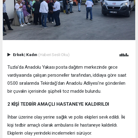
Erkek
|
Kadın
(Haberi Sesli Oku)
Tuzla’da Anadolu Yakası posta dağıtım merkezinde gece
vardiyasında çalışan personeller tarafından, iddiaya göre saat
05.00 sıralarında Tekirdağ’dan Anadolu Adliyesi'ne gönderilen
bir çuvalın içerisinde şüpheli toz madde bulundu.
2 KİŞİ TEDBİR AMAÇLI HASTANEYE KALDIRILDI
İhbar üzerine olay yerine sağlık ve polis ekipleri sevk edildi. İki
kişi tedbir amaçlı olarak ambulans ile hastaneye kaldırıldı.
Ekiplerin olay yerindeki incelemeleri sürüyor.