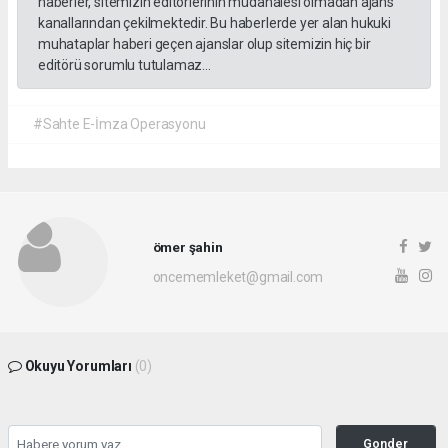
haberler, sitemizin editörlerinin müdahalesi olmadan ajans
kanallarından çekilmektedir. Bu haberlerde yer alan hukuki
muhataplar haberi geçen ajanslar olup sitemizin hiç bir
editörü sorumlu tutulamaz...
#Sahte E-İmza Operasyonu
ömer şahin
oncememleket@gmail.com
Okuyu Yorumları
(0)
Gonder