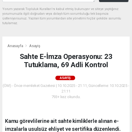
Yorum yazarak Topluluk Kuralları’nı kabul etmiş bulunuyor ve siteye yaptığınız
yorumunuzla ilgili doğrudan veya dolaylı tüm sorumluluğu tek başınıza
üstleniyorsunuz. Yazılan tüm yorumlardan site yönetimi hiçbir şekilde sorumlu
tutulamaz.
Anasayfa
Asayiş
Sahte E-İmza Operasyonu: 23
Tutuklama, 69 Adli Kontrol
ASAYIŞ
(ÖM) - Önce memleket Gazetesi | 10.10.2025 - 21:11, Güncelleme: 10.10.2025 -
21:11
793+ kez okundu.
Kamu görevlilerine ait sahte kimliklerle alınan e-
imzalarla usulsüz ehliyet ve sertifika düzenlendi.