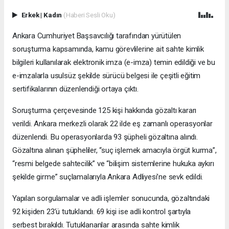
Erkek
|
Kadın
(Haberi Sesli Oku)
Ankara Cumhuriyet Başsavcılığı tarafından yürütülen
soruşturma kapsamında, kamu görevlilerine ait sahte kimlik
bilgileri kullanılarak elektronik imza (e-imza) temin edildiği ve bu
e-imzalarla usulsüz şekilde sürücü belgesi ile çeşitli eğitim
sertifikalarının düzenlendiği ortaya çıktı.
Soruşturma çerçevesinde 125 kişi hakkında gözaltı kararı
verildi. Ankara merkezli olarak 22 ilde eş zamanlı operasyonlar
düzenlendi. Bu operasyonlarda 93 şüpheli gözaltına alındı.
Gözaltına alınan şüpheliler, “suç işlemek amacıyla örgüt kurma”,
“resmi belgede sahtecilik” ve “bilişim sistemlerine hukuka aykırı
şekilde girme” suçlamalarıyla Ankara Adliyesi’ne sevk edildi.
Yapılan sorgulamalar ve adli işlemler sonucunda, gözaltındaki
92 kişiden 23’ü tutuklandı. 69 kişi ise adli kontrol şartıyla
serbest bırakıldı. Tutuklananlar arasında sahte kimlik