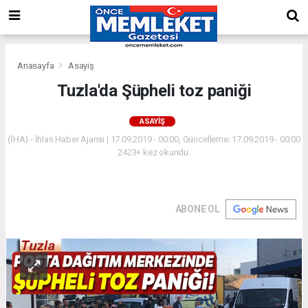
Anasayfa
Asayiş
Tuzla'da Şüpheli toz paniği
ASAYIŞ
(İHA) - İhlas Haber Ajansı | 17.09.2019 - 00:00, Güncelleme: 17.09.2019 - 00:00
2423+ kez okundu.
ABONE OL