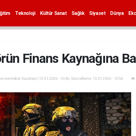
ğitim
Teknoloji
Kültür Sanat
Sağlık
Siyaset
Dünya
Ek
örün Finans Kaynağına Ba
e memleket Gazetesi | 13.01.2026 - 10:46, Güncelleme: 13.01.2026 - 10:56