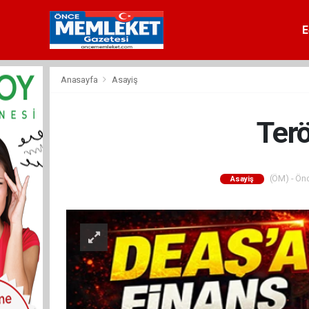
E
Anasayfa
Asayiş
Ter
(ÖM) - Önc
Asayiş