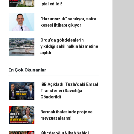
iptal edildi!
“Hazımsızlık” sanılıyor, safra
kesesi iltihabı çıkıyor
Ordu’da gökdelenlerin
yıkıldığı sahil halkın hizmetine
açıldı
En Çok Okunanlar
İBB Açıkladı: Tuzla’daki Emsal
Transferleri Savcılığa
Gönderildi
Barınak ihalesinde proje ve
mevzuat alarmı!
Kılıçdaroğlu Nikah Şahidi