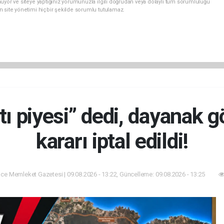
uyor ve siteye yaptığınız yorumunuzla ilgili doğrudan veya dolaylı tüm sorumluluğu
n site yönetimi hiçbir şekilde sorumlu tutulamaz.
tı piyesi” dedi, dayanak g
kararı iptal edildi!
ce Memleket Gazetesi | 09.08.2026 - 13:22, Güncelleme: 09.08.2026 - 13:25