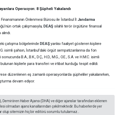
ayanlara Operasyon: 8 Şüpheli Yakalandı
 Finansmanının Önlenmesi Bürosu ile İstanbul İl
Jandarma
ğü’nün ortak çalışmasıyla,
DEAŞ
silahlı terör örgütüne finansal
 alındı.
eki çatışma bölgelerinde
DEAŞ
yanlısı faaliyet gösteren kişilere
A.G. isimli şahsın, İstanbul’daki örgüt sempatizanlarına da fon
 sonucunda B.A., B.K., D.Ç., H.D., M.G., O.E., S.A. ve H.M.C. isimli
si bulunan kişilerle para transferi ve irtibat kurduğu tespit edildi.
drese düzenlenen eş zamanlı operasyonlarda şüpheliler yakalanırken,
ruşturma devam ediyor.
), Demirören Haber Ajansı (DHA) ve diğer ajanslar tarafından eklenen
lesi olmadan ajans kanallarından çekilmektedir. Bu haberlerde yer
 olup sitemizin hiç bir editörü sorumlu tutulamaz...