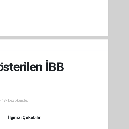
österilen İBB
487 kez okundu.
İlginizi Çekebilir