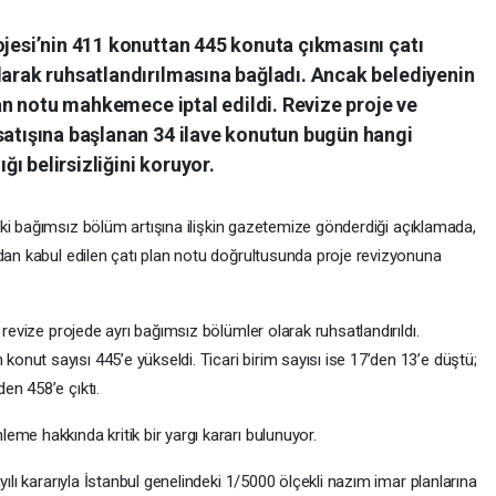
ojesi’nin 411 konuttan 445 konuta çıkmasını çatı
larak ruhsatlandırılmasına bağladı. Ancak belediyenin
plan notu mahkemece iptal edildi. Revize proje ve
satışına başlanan 34 ilave konutun bugün hangi
ı belirsizliğini koruyor.
ki bağımsız bölüm artışına ilişkin gazetemize gönderdiği açıklamada,
ndan kabul edilen çatı plan notu doğrultusunda proje revizyonuna
 revize projede ayrı bağımsız bölümler olarak ruhsatlandırıldı.
nut sayısı 445’e yükseldi. Ticari birim sayısı ise 17’den 13’e düştü;
en 458’e çıktı.
me hakkında kritik bir yargı kararı bulunuyor.
yılı kararıyla İstanbul genelindeki 1/5000 ölçekli nazım imar planlarına