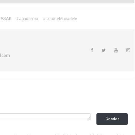
ASAK
#Jandarma
#TerörleMücadele
l.com
Gonder