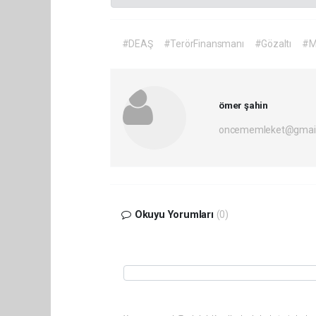
#DEAŞ
#TerörFinansmanı
#Gözaltı
#M
ömer şahin
oncememleket@gmai
Okuyu Yorumları
(0)