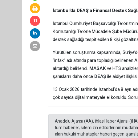
İstanbul’da DEAŞ’a Finansal Destek Sağl
İstanbul Cumhuriyet Başsavcılığı Terörizmin
Komutanlığı Terörle Mücadele Şube Müdürlü
destek sağladığı tespit edilen 8 kişi gözaltına
Yürütülen soruşturma kapsamında, Suriye’d
“infak” adı altında para topladığı belirlenen 
aktardığı belirlendi.
MASAK
ve HTS analizleri
şahısların daha önce
DEAŞ
ile aidiyet ilişki
13 Ocak 2026 tarihinde İstanbul’da 8 ayrı a
çok sayıda dijital materyale el konuldu. So
Anadolu Ajansı (AA), İhlas Haber Ajansı (İHA
tüm haberler, sitemizin editörlerinin müdaha
alan hukuki muhataplar haberi geçen ajanslar