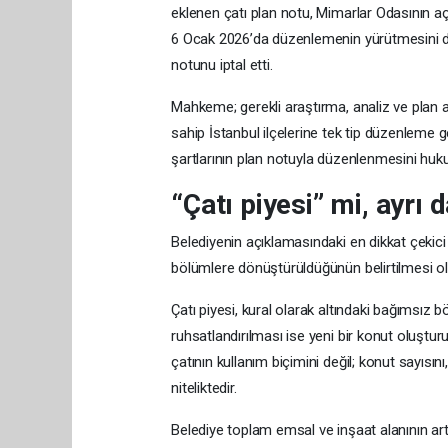
eklenen çatı plan notu, Mimarlar Odasının aç
6 Ocak 2026’da düzenlemenin yürütmesini du
notunu iptal etti.
Mahkeme; gerekli araştırma, analiz ve plan a
sahip İstanbul ilçelerine tek tip düzenleme 
şartlarının plan notuyla düzenlenmesini huk
“Çatı piyesi” mi, ayrı 
Belediyenin açıklamasındaki en dikkat çekici 
bölümlere dönüştürüldüğünün belirtilmesi ol
Çatı piyesi, kural olarak altındaki bağımsız 
ruhsatlandırılması ise yeni bir konut oluştu
çatının kullanım biçimini değil; konut sayısın
niteliktedir.
Belediye toplam emsal ve inşaat alanının ar