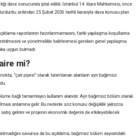
tığı dava sonucunda iptal edildi. İstanbul 14. İdare Mahkemesi, önce
rdurdu; ardından 25 Şubat 2026 tarihli kararıyla dava konusu plan
çıklama raporlarının hazırlanmamasını, farklı yapılaşma koşullarına
getirilmesini ve yönetmelikle belirlenmesi gereken genel yapılaşma
uka uygun bulmadı.
daire mi?
nokta, “çatı piyesi” olarak tanımlanan alanların ayrı bağımsız
du.
bölüme bağlı tamamlayıcı kullanım alanıdır. Ayrı bağımsız bölüm olarak
rulması anlamına gelir. Bu nedenle söz konusu değişiklik yalnızca
ı, satış gelirini ve projenin ekonomik değerini de etkileyebilecek
tırılmadığını savunsa da bu açıklama, bağımsız bölüm sayısındaki