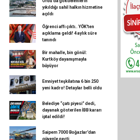
Ordu’da gökdelenlerin
yıkıldığı sahil halkın hizmetine
açıldı
Öğrenci affı çıktı.. YÖK'ten
açıklama geldi! 4 aylık süre
tanındı
Bir mahalle, bin gönül:
Kurtköy dayanışmayla
büyüyor
Emniyet teşkilatına 6 bin 250
yeni kadro! Detaylar belli oldu
Belediye “çatı piyesi” dedi,
dayanak gösterilen İBB kararı
iptal edildi!
Saipem 7000 Boğazlar'dan
güvenle geçti