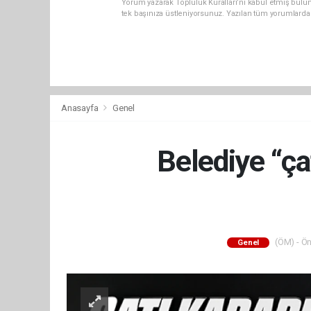
Yorum yazarak Topluluk Kuralları’nı kabul etmiş bulun
tek başınıza üstleniyorsunuz. Yazılan tüm yorumlarda
Anasayfa
Genel
Belediye “ça
(ÖM) - Ön
Genel