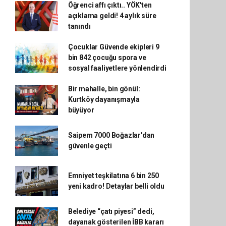
Öğrenci affı çıktı.. YÖK'ten
açıklama geldi! 4 aylık süre
tanındı
Çocuklar Güvende ekipleri 9
bin 842 çocuğu spora ve
sosyal faaliyetlere yönlendirdi
Bir mahalle, bin gönül:
Kurtköy dayanışmayla
büyüyor
Saipem 7000 Boğazlar'dan
güvenle geçti
Emniyet teşkilatına 6 bin 250
yeni kadro! Detaylar belli oldu
Belediye “çatı piyesi” dedi,
dayanak gösterilen İBB kararı