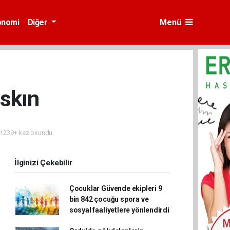
onomi
Diğer
Menü
skın
1239+ kez okundu.
İlginizi Çekebilir
Çocuklar Güvende ekipleri 9
bin 842 çocuğu spora ve
sosyal faaliyetlere yönlendirdi