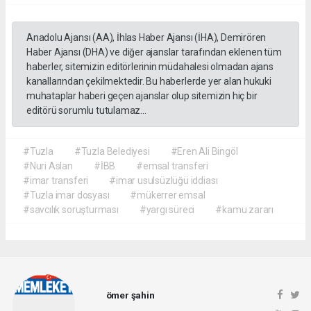
Anadolu Ajansı (AA), İhlas Haber Ajansı (İHA), Demirören
Haber Ajansı (DHA) ve diğer ajanslar tarafından eklenen tüm
haberler, sitemizin editörlerinin müdahalesi olmadan ajans
kanallarından çekilmektedir. Bu haberlerde yer alan hukuki
muhataplar haberi geçen ajanslar olup sitemizin hiç bir
editörü sorumlu tutulamaz...
#Tuzla
#Tuzla Belediyesi
#Eren Ali Bingöl
#Nuri Aslan
#İBB
#emsal transferi
#imar transferi
#imar usulsüzlüğü iddiası
#Tuzla imar dosyası
#mükerrer emsal
#savcılık soruşturması
#yargı süreci
#kamu zararı
ömer şahin