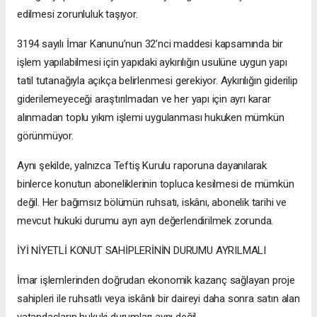
edilmesi zorunluluk taşıyor.
3194 sayılı İmar Kanunu’nun 32’nci maddesi kapsamında bir
işlem yapılabilmesi için yapıdaki aykırılığın usulüne uygun yapı
tatil tutanağıyla açıkça belirlenmesi gerekiyor. Aykırılığın giderilip
giderilemeyeceği araştırılmadan ve her yapı için ayrı karar
alınmadan toplu yıkım işlemi uygulanması hukuken mümkün
görünmüyor.
Aynı şekilde, yalnızca Teftiş Kurulu raporuna dayanılarak
binlerce konutun aboneliklerinin topluca kesilmesi de mümkün
değil. Her bağımsız bölümün ruhsatı, iskânı, abonelik tarihi ve
mevcut hukuki durumu ayrı ayrı değerlendirilmek zorunda.
İYİ NİYETLİ KONUT SAHİPLERİNİN DURUMU AYRILMALI
İmar işlemlerinden doğrudan ekonomik kazanç sağlayan proje
sahipleri ile ruhsatlı veya iskânlı bir daireyi daha sonra satın alan