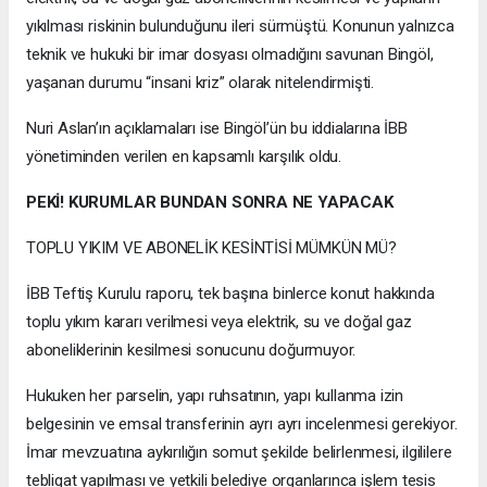
yıkılması riskinin bulunduğunu ileri sürmüştü. Konunun yalnızca
teknik ve hukuki bir imar dosyası olmadığını savunan Bingöl,
yaşanan durumu “insani kriz” olarak nitelendirmişti.
Nuri Aslan’ın açıklamaları ise Bingöl’ün bu iddialarına İBB
yönetiminden verilen en kapsamlı karşılık oldu.
PEKİ! KURUMLAR BUNDAN SONRA NE YAPACAK
TOPLU YIKIM VE ABONELİK KESİNTİSİ MÜMKÜN MÜ?
İBB Teftiş Kurulu raporu, tek başına binlerce konut hakkında
toplu yıkım kararı verilmesi veya elektrik, su ve doğal gaz
aboneliklerinin kesilmesi sonucunu doğurmuyor.
Hukuken her parselin, yapı ruhsatının, yapı kullanma izin
belgesinin ve emsal transferinin ayrı ayrı incelenmesi gerekiyor.
İmar mevzuatına aykırılığın somut şekilde belirlenmesi, ilgililere
tebligat yapılması ve yetkili belediye organlarınca işlem tesis