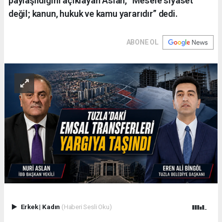
paylaşıldığını açıklayan Aslan, “Mesele siyaset
değil; kanun, hukuk ve kamu yararıdır” dedi.
ABONE OL
Erkek
|
Kadın
(Haberi Sesli Oku)