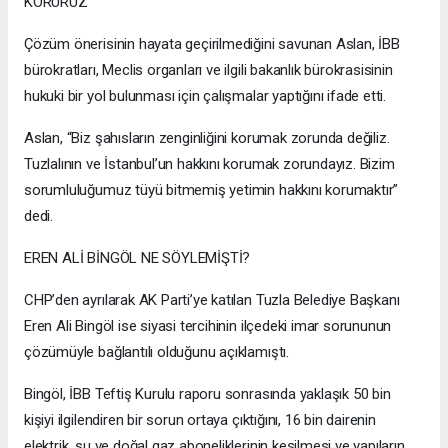
KORURUZ”
Çözüm önerisinin hayata geçirilmediğini savunan Aslan, İBB
bürokratları, Meclis organları ve ilgili bakanlık bürokrasisinin
hukuki bir yol bulunması için çalışmalar yaptığını ifade etti.
Aslan, “Biz şahısların zenginliğini korumak zorunda değiliz.
Tuzlalının ve İstanbul’un hakkını korumak zorundayız. Bizim
sorumluluğumuz tüyü bitmemiş yetimin hakkını korumaktır”
dedi.
EREN ALİ BİNGÖL NE SÖYLEMİŞTİ?
CHP’den ayrılarak AK Parti’ye katılan Tuzla Belediye Başkanı
Eren Ali Bingöl ise siyasi tercihinin ilçedeki imar sorununun
çözümüyle bağlantılı olduğunu açıklamıştı.
Bingöl, İBB Teftiş Kurulu raporu sonrasında yaklaşık 50 bin
kişiyi ilgilendiren bir sorun ortaya çıktığını, 16 bin dairenin
elektrik, su ve doğal gaz aboneliklerinin kesilmesi ve yapıların