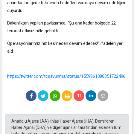
ardından bölgede belirlenen hedefleri vurmaya devam edildiğini
duyurdu.
Bakanlıktan yapılan paylaşımda, "Şu ana kadar bölgede 22
terörist etkisiz hâle getirildi.
Operasyonlarımız hız kesmeden devam edecek!" ifadeleri yer
aldı.
https://twitter.com/tcsavunma/status/1559861386351722496
Anadolu Ajansı (AA), İhlas Haber Ajansı (İHA), Demirören
Haber Ajansı (DHA) ve diğer ajanslar tarafından eklenen tüm
haberler, sitemizin editörlerinin müdahalesi olmadan ajans