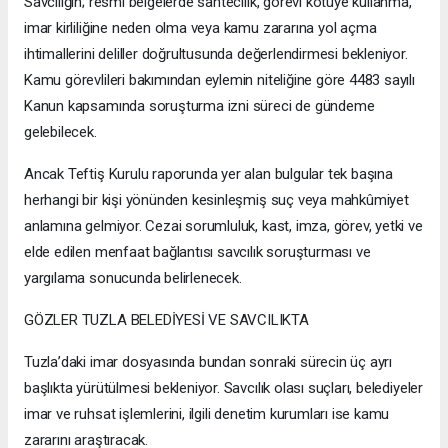
Savcılığın; resmî belgelerde sahtecilik, görevi kötüye kullanma,
imar kirliliğine neden olma veya kamu zararına yol açma
ihtimallerini deliller doğrultusunda değerlendirmesi bekleniyor.
Kamu görevlileri bakımından eylemin niteliğine göre 4483 sayılı
Kanun kapsamında soruşturma izni süreci de gündeme
gelebilecek.
Ancak Teftiş Kurulu raporunda yer alan bulgular tek başına
herhangi bir kişi yönünden kesinleşmiş suç veya mahkûmiyet
anlamına gelmiyor. Cezai sorumluluk, kast, imza, görev, yetki ve
elde edilen menfaat bağlantısı savcılık soruşturması ve
yargılama sonucunda belirlenecek.
GÖZLER TUZLA BELEDİYESİ VE SAVCILIKTA
Tuzla’daki imar dosyasında bundan sonraki sürecin üç ayrı
başlıkta yürütülmesi bekleniyor. Savcılık olası suçları, belediyeler
imar ve ruhsat işlemlerini, ilgili denetim kurumları ise kamu
zararını araştıracak.