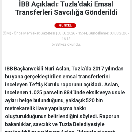
İBB Açıkladı: Tuzla’daki Emsal
Transferleri Savcılığa Gönderildi
GÜNCEL
(ÖM) - Önce Memleket Gazetesi | 03.08.2026 - 15:44, Güncelleme: 03.08.2026 -
16:12
5788 kez okundu.
İBB Başkanvekili Nuri Aslan, Tuzla’da 2017 yılından
bu yana gerçekleştirilen emsal transferlerini
inceleyen Teftiş Kurulu raporunu açıkladı. Aslan,
incelenen 1.025 parselin 884’ünde eksik veya usule
aykırı belge bulunduğunu, yaklaşık 520 bin
metrekarelik ilave yapılaşma hakkı
oluşturulduğunun belirlendiğini söyledi. Raporun
bakanlıklar, savcılık ve Tuzla Belediyesiyle