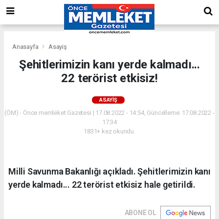
Anasayfa
Asayiş
Şehitlerimizin kanı yerde kalmadı...
22 terörist etkisiz!
ASAYIŞ
(ÖM) - Önce memleket Gazetesi | 17.08.2022 - 14:54, Güncelleme: 17.08.2022 -
17:34
1831+ kez okundu.
Milli Savunma Bakanlığı açıkladı. Şehitlerimizin kanı
yerde kalmadı... 22 terörist etkisiz hale getirildi.
ABONE OL