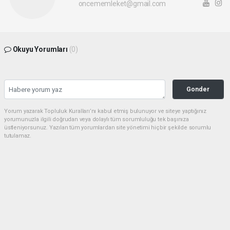
oncememleket@gmail.com
Okuyu Yorumları
(0)
Gonder
Yorum yazarak Topluluk Kuralları’nı kabul etmiş bulunuyor ve siteye yaptığınız
yorumunuzla ilgili doğrudan veya dolaylı tüm sorumluluğu tek başınıza
üstleniyorsunuz. Yazılan tüm yorumlardan site yönetimi hiçbir şekilde sorumlu
tutulamaz.
Sonraki
haber paketi
haber scripti
haber yazılımı
Tüm hakları saklı tutulmaktadır. Copyright 2026©