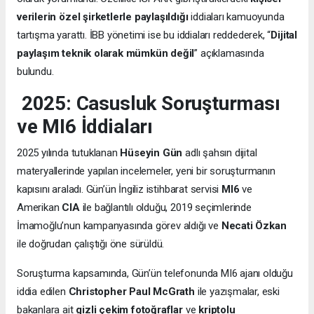
verilerin özel şirketlerle paylaşıldığı
iddiaları kamuoyunda
tartışma yarattı. İBB yönetimi ise bu iddiaları reddederek, “
Dijital
paylaşım teknik olarak mümkün değil
” açıklamasında
bulundu.
2025: Casusluk Soruşturması
ve MI6 İddiaları
2025 yılında tutuklanan
Hüseyin Gün
adlı şahsın dijital
materyallerinde yapılan incelemeler, yeni bir soruşturmanın
kapısını araladı. Gün’ün İngiliz istihbarat servisi
MI6
ve
Amerikan
CIA
ile bağlantılı olduğu, 2019 seçimlerinde
İmamoğlu’nun kampanyasında görev aldığı ve
Necati Özkan
ile doğrudan çalıştığı öne sürüldü.
Soruşturma kapsamında, Gün’ün telefonunda MI6 ajanı olduğu
iddia edilen
Christopher Paul McGrath
ile yazışmalar, eski
bakanlara ait
gizli çekim fotoğraflar
ve
kriptolu