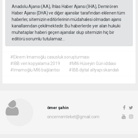
Anadolu Ajansı (AA), İhlas Haber Ajansı (İHA), Demirören
Haber Ajansı (DHA) ve diğer ajanslar tarafından eklenen tüm
haberler, sitemizin editörlerinin müdahalesi olmadan ajans
kanallarından çekilmektedir. Bu haberlerde yer alan hukuki
muhataplar haberi geçen ajanslar olup sitemizin hiç bir
editörü sorumlu tutulamaz...
#Ekrem İmamoğlu casusluk soruşturması
#İBB veri kopyalama 2019
#MI6 Hüseyin Gün iddiası
#İmamoğlu MI6 bağlantısı
#İBB dijital altyapı skandalı
ömer şahin
oncememleket@gmail.com