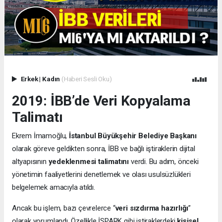
Erkek
|
Kadın
(Haberi Sesli Oku)
2019: İBB’de Veri Kopyalama
Talimatı
Ekrem İmamoğlu,
İstanbul Büyükşehir Belediye Başkanı
olarak göreve geldikten sonra, İBB ve bağlı iştiraklerin dijital
altyapısının
yedeklenmesi talimatını
verdi. Bu adım, önceki
yönetimin faaliyetlerini denetlemek ve olası usulsüzlükleri
belgelemek amacıyla atıldı.
Ancak bu işlem, bazı çevrelerce “
veri sızdırma hazırlığı
”
olarak yorumlandı. Özellikle İSPARK gibi iştiraklerdeki
kişisel