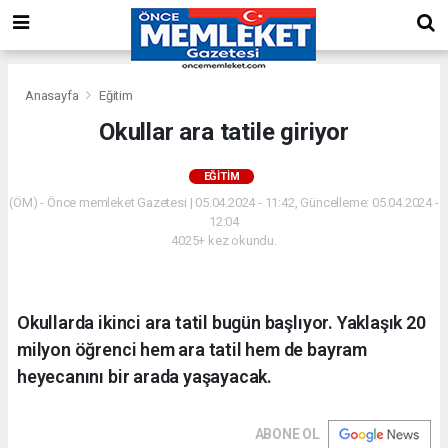
Anasayfa
Eğitim
Okullar ara tatile giriyor
EĞITIM
(ÖM) - Önce memleket Gazetesi | 05.04.2024 - 11:42, Güncelleme: 05.04.2024 -
12:04
4025+ kez okundu.
Okullarda ikinci ara tatil bugün başlıyor. Yaklaşık 20
milyon öğrenci hem ara tatil hem de bayram
heyecanını bir arada yaşayacak.
ABONE OL