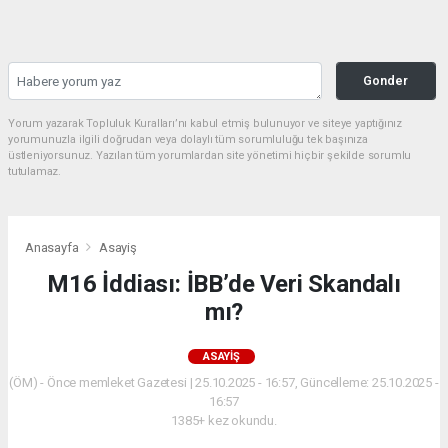
Gonder
Yorum yazarak Topluluk Kuralları’nı kabul etmiş bulunuyor ve siteye yaptığınız
yorumunuzla ilgili doğrudan veya dolaylı tüm sorumluluğu tek başınıza
üstleniyorsunuz. Yazılan tüm yorumlardan site yönetimi hiçbir şekilde sorumlu
tutulamaz.
Anasayfa
Asayiş
M16 İddiası: İBB’de Veri Skandalı
mı?
ASAYIŞ
(ÖM) - Önce memleket Gazetesi | 25.10.2025 - 16:57, Güncelleme: 25.10.2025 -
16:57
1385+ kez okundu.