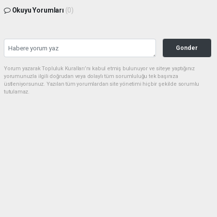
Okuyu Yorumları
(0)
Gonder
Yorum yazarak Topluluk Kuralları’nı kabul etmiş bulunuyor ve siteye yaptığınız
yorumunuzla ilgili doğrudan veya dolaylı tüm sorumluluğu tek başınıza
üstleniyorsunuz. Yazılan tüm yorumlardan site yönetimi hiçbir şekilde sorumlu
tutulamaz.
Ömer ŞAHİN
habermarmara34@gmail.com