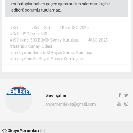
muhataplar haberi geçen ajanslar olup sitemizin hiç bir
editörü sorumlu tutulamaz...
#Kebir
#Kebir Süt
#Kebir İSO 2025
#Kebir İSO İkinci 500
#İSO İkinci 500 Büyük Sanayi Kuruluşu
#İSO 2025
#İstanbul Sanayi Odası
#Türkiye'nin İkinci 500 Büyük Sanayi Kuruluşu
#Türkiye'nin En Büyük Sanayi Kuruluşları
ömer şahin
oncememleket@gmail.com
Okuyu Yorumları
(0)