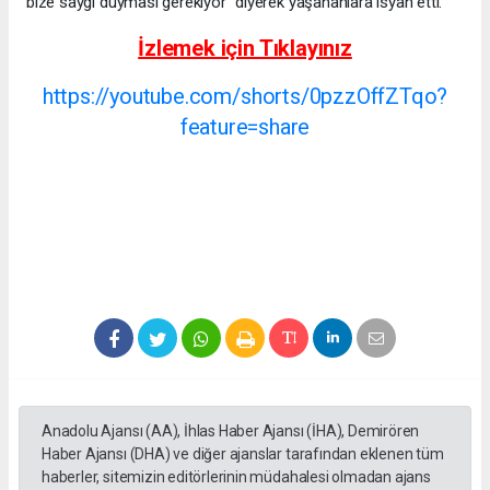
bize saygı duyması gerekiyor” diyerek yaşananlara isyan etti.
İzlemek için Tıklayınız
https://youtube.com/shorts/0pzzOffZTqo?
feature=share
Anadolu Ajansı (AA), İhlas Haber Ajansı (İHA), Demirören
Haber Ajansı (DHA) ve diğer ajanslar tarafından eklenen tüm
haberler, sitemizin editörlerinin müdahalesi olmadan ajans