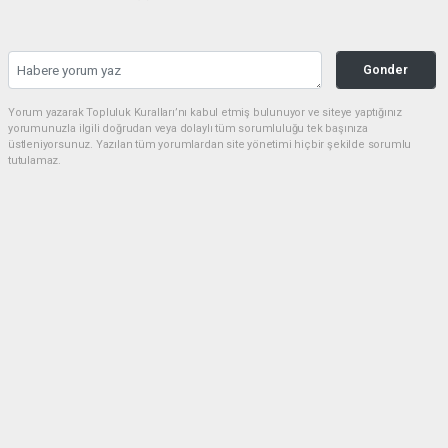
Gonder
Yorum yazarak Topluluk Kuralları’nı kabul etmiş bulunuyor ve siteye yaptığınız
yorumunuzla ilgili doğrudan veya dolaylı tüm sorumluluğu tek başınıza
üstleniyorsunuz. Yazılan tüm yorumlardan site yönetimi hiçbir şekilde sorumlu
tutulamaz.
Anasayfa
Asayiş
M16 İddiası: İBB’de Veri Skandalı
mı?
ASAYIŞ
(ÖM) - Önce memleket Gazetesi | 25.10.2025 - 16:57, Güncelleme: 25.10.2025 -
16:57
1385+ kez okundu.