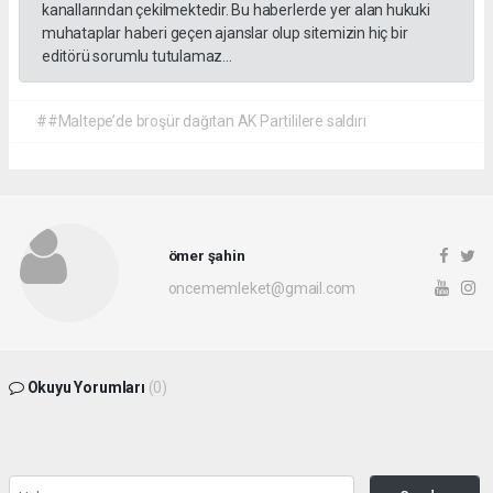
kanallarından çekilmektedir. Bu haberlerde yer alan hukuki
muhataplar haberi geçen ajanslar olup sitemizin hiç bir
editörü sorumlu tutulamaz...
##Maltepe’de broşür dağıtan AK Partililere saldırı
ömer şahin
oncememleket@gmail.com
Okuyu Yorumları
(0)