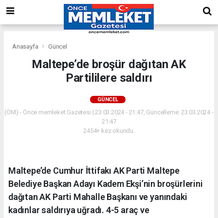
Anasayfa
Güncel
Maltepe’de broşür dağıtan AK
Partililere saldırı
GÜNCEL
(ÖM) - Önce memleket Gazetesi | 23.03.2024 - 21:47, Güncelleme: 23.03.2024 -
21:47
2454+ kez okundu.
Maltepe’de Cumhur İttifakı AK Parti Maltepe
Belediye Başkan Adayı Kadem Ekşi’nin broşürlerini
dağıtan AK Parti Mahalle Başkanı ve yanındaki
kadınlar saldırıya uğradı. 4-5 araç ve