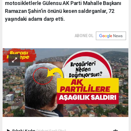
motosikletlerle Gülensu AK Parti Mahalle Başkanı
Ramazan Şahin’in önünü kesen saldırganlar, 72
yaşındaki adamı darp etti.
ABONE OL
Erkek
|
Kadın
(Haberi Sesli Oku)