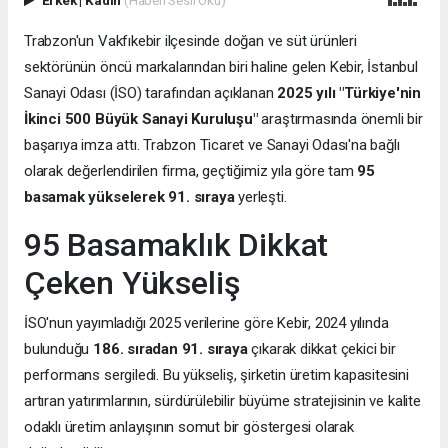
Erkek
|
Kadın
(Haberi Sesli Oku)
Trabzon'un Vakfıkebir ilçesinde doğan ve süt ürünleri
sektörünün öncü markalarından biri haline gelen Kebir, İstanbul
Sanayi Odası (İSO) tarafından açıklanan
2025 yılı "Türkiye'nin
İkinci 500 Büyük Sanayi Kuruluşu"
araştırmasında önemli bir
başarıya imza attı. Trabzon Ticaret ve Sanayi Odası'na bağlı
olarak değerlendirilen firma, geçtiğimiz yıla göre tam
95
basamak yükselerek 91. sıraya
yerleşti.
95 Basamaklık Dikkat
Çeken Yükseliş
İSO'nun yayımladığı 2025 verilerine göre Kebir, 2024 yılında
bulunduğu
186. sıradan 91. sıraya
çıkarak dikkat çekici bir
performans sergiledi. Bu yükseliş, şirketin üretim kapasitesini
artıran yatırımlarının, sürdürülebilir büyüme stratejisinin ve kalite
odaklı üretim anlayışının somut bir göstergesi olarak