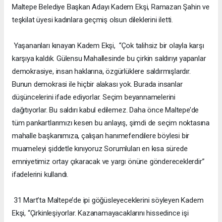
Maltepe Belediye Başkan Adayı Kadem Ekşi, Ramazan Şahin ve
teşkilat üyesi kadınlara geçmiş olsun dileklerini iletti.
Yaşananları kınayan Kadem Ekşi, “Çok talihsiz bir olayla karşı
karşıya kaldık. Gülensu Mahallesinde bu çirkin saldırıyı yapanlar
demokrasiye, insan haklarına, özgürlüklere saldırmışlardır.
Bunun demokrasi ile hiçbir alakası yok. Burada insanlar
düşüncelerini ifade ediyorlar. Seçim beyannamelerini
dağıtıyorlar. Bu saldırı kabul edilemez. Daha önce Maltepe’de
tüm pankartlarımızı kesen bu anlayış, şimdi de seçim noktasına
mahalle başkanımıza, çalışan hanımefendilere böylesi bir
muameleyi şiddetle kınıyoruz Sorumluları en kısa sürede
emniyetimiz ortay çıkaracak ve yargı önüne göndereceklerdir”
ifadelerini kullandı.
31 Mart’ta Maltepe’de ipi göğüsleyeceklerini söyleyen Kadem
Ekşi, “Çirkinleşiyorlar. Kazanamayacaklarını hissedince işi