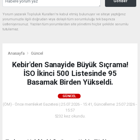
Gonder
Yorum yazarak Topluluk Kuralları’nı kabul etmiş bulunuyor ve siteye yaptığınız
yorumunuzla ilgili doğrudan veya dolaylı tüm sorumluluğu tek başınıza
üstleniyorsunuz. Yazılan tüm yorumlardan site yönetimi hiçbir şekilde sorumlu
tutulamaz.
Anasayfa
Güncel
Kebir'den Sanayide Büyük Sıçrama!
İSO İkinci 500 Listesinde 95
Basamak Birden Yükseldi.
GÜNCEL
(ÖM) - Önce memleket Gazetesi | 25.07.2026 - 15:41, Güncelleme: 25.07.2026 -
15:57
5232 kez okundu.