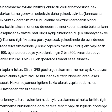
bağlanacak aylıklar, bitirmiş oldukları okullar neticesinde hak
ldukları kamu görevleri sebebiyle daha yüksek aylık bağlanmasına
yıllık yüksek öğrenim mezunu olanlar sekizinci derecenin birinci
rına bakılmaksızın onuncu derecenin birinci kademesinde bulunanların
 hesaplanacak vazife malullüğü aylığı tutarından düşük olamayacak ve
ğı Kanunu ilgili fıkrasına göre yapılacak yükseltmelerde aynı derece
 Derece yükselmelerinde yüksek öğrenim mezunu gibi işlem yapılacak
100, üçüncü dereceye yükselenler için 2 bin 200, ikinci dereceye
elenler için ise 3 bin 600 ek gösterge rakamı esas alınacak.
n toplam tutarı, 35 bin 398 gösterge rakamının memur aylık katsayısı
hiplerinin aylık tutarı ise bulunacak tutarın hisseleri oranı esas
yacak. Hüküm uyarınca ilgililere fazla olarak yapılan ödemeler,
 Hazineden tahsil edilecek.
lemeyle, terör eylemleri nedeniyle yaralanmış olmakla birlikte ilgili
amname hükümlerine göre derece tespiti yapılan kişilerin gösterge