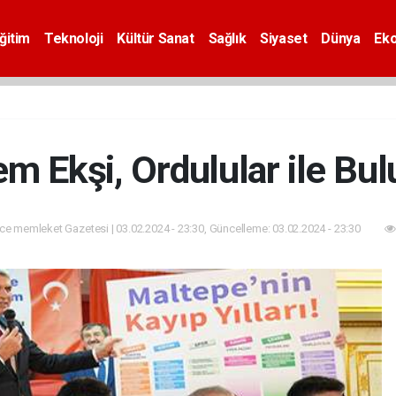
ğitim
Teknoloji
Kültür Sanat
Sağlık
Siyaset
Dünya
Ek
m Ekşi, Ordulular ile Bul
e memleket Gazetesi | 03.02.2024 - 23:30, Güncelleme: 03.02.2024 - 23:30