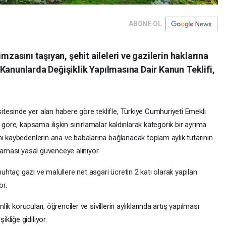
ABONE OL
mzasını taşıyan, şehit aileleri ve gazilerin haklarına
Kanunlarda Değişiklik Yapılmasına Dair Kanun Teklifi,
esinde yer alan habere göre teklifle, Türkiye Cumhuriyeti Emekli
göre, kapsama ilişkin sınırlamalar kaldırılarak kategorik bir ayrıma
nı kaybedenlerin ana ve babalarına bağlanacak toplam aylık tutarının
lmaması yasal güvenceye alınıyor.
htaç gazi ve malullere net asgari ücretin 2 katı olarak yapılan
or.
lik korucuları, öğrenciler ve sivillerin aylıklarında artış yapılması
liğe gidiliyor.