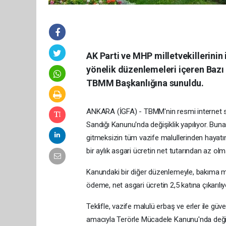
AK Parti ve MHP milletvekillerinin i
yönelik düzenlemeleri içeren Bazı 
TBMM Başkanlığına sunuldu.
ANKARA (İGFA) - TBMM'nin resmi internet sit
Sandığı Kanunu'nda değişiklik yapılıyor. Buna 
gitmeksizin tüm vazife malullerinden hayatı
bir aylık asgari ücretin net tutarından az o
Kanundaki bir diğer düzenlemeyle, bakıma mu
ödeme, net asgari ücretin 2,5 katına çıkarılıy
Teklifle, vazife malulü erbaş ve erler ile güven
amacıyla Terörle Mücadele Kanunu'nda değişik