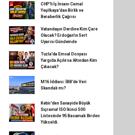
CHP'li İş İnsanı Cemal
Yeşilkaya'dan Birlik ve
Beraberlik Çağrısı
Vatandaşın Derdine Kim Çare
Olacak? Erdoğan'ın Sert
Uyarısı Gündemde
Tuzla'da Emsal Dosyası
Yargıda Açılırsa Altından Kim
Çıkacak?
M16 İddiası: İBB’de Veri
Skandalı mı?
Kebir'den Sanayide Büyük
Sıçrama! İSO İkinci 500
Listesinde 95 Basamak Birden
Yükseldi.