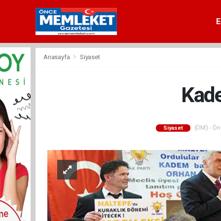
E
Anasayfa
Siyaset
Kade
(ÖM) - Önc
Siyaset