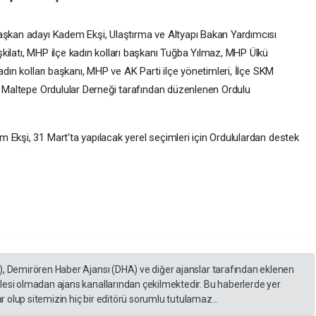
aşkan adayı Kadem Ekşi, Ulaştırma ve Altyapı Bakan Yardımcısı
kilatı, MHP ilçe kadın kolları başkanı Tuğba Yılmaz, MHP Ülkü
adın kolları başkanı, MHP ve AK Parti ilçe yönetimleri, İlçe SKM
le Maltepe Ordulular Derneği tarafından düzenlenen Ordulu
 Ekşi, 31 Mart'ta yapılacak yerel seçimleri için Ordululardan destek
), Demirören Haber Ajansı (DHA) ve diğer ajanslar tarafından eklenen
lesi olmadan ajans kanallarından çekilmektedir. Bu haberlerde yer
 olup sitemizin hiç bir editörü sorumlu tutulamaz...