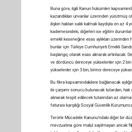
Buna göre, ilgili Kanun hükümleri kapsamında 
kazandıkları unvanlar üzerinden yürütmüş o
ilişkin hakları saklı kalmak kaydıyla en az 4 
kademesindeki, diğerleri ise eğitim durumla
emekli keseneğine esas aylıkları üzerinden
bunlar için Türkiye Cumhuriyeti Emekli Sandı
başlangıç olarak esas alınarak artırılacak.
ve dördüncü dereceye yükselenler için 2 bin 
yükselenler için 3 bin, birinci dereceye yüks
Bu fikra kapsamındakilere bağlanacak aylığı
ile çarpımı sonucu bulunacak tutardan, hak sa
alınarak tespit edilecek tutarından az olama
faturası karşılığı Sosyal Güvenlik Kurumunca
Terörle Mücadele Kanunu'ndaki diğer bir düzen
mevzuatına göre malul sayılmayan ancak Niz