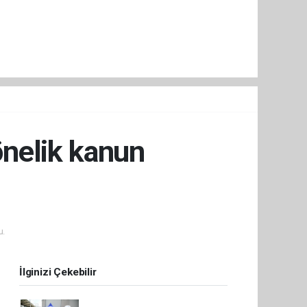
yönelik kanun
u.
İlginizi Çekebilir