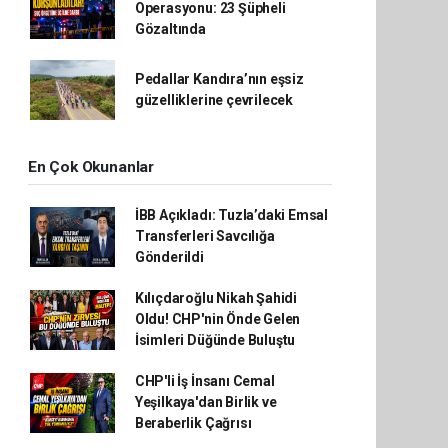
Operasyonu: 23 Şüpheli
Gözaltında
Pedallar Kandıra’nın eşsiz
güzelliklerine çevrilecek
En Çok Okunanlar
İBB Açıkladı: Tuzla’daki Emsal
Transferleri Savcılığa
Gönderildi
Kılıçdaroğlu Nikah Şahidi
Oldu! CHP'nin Önde Gelen
İsimleri Düğünde Buluştu
CHP'li İş İnsanı Cemal
Yeşilkaya'dan Birlik ve
Beraberlik Çağrısı