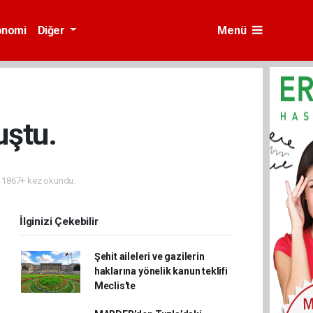
onomi
Diğer
Menü
uştu.
1867+ kez okundu.
İlginizi Çekebilir
Şehit aileleri ve gazilerin
haklarına yönelik kanun teklifi
Meclis'te