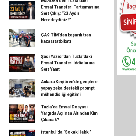
MARDER’den Tuzla’daki
Emsal Transferi Tartışmasına
Sert Çıkış: “23 Aydır
Neredeydiniz?”
ÇAK-TİM’den başarılı tren
kazası tatbikatı
Şadi Yazıcı’dan Tuzla’daki
Emsal Transferi İddialarına
Sert Yanıt
Ankara Keçiören'de gençlere
yapay zeka destekli prompt
mühendisliği eğitimi
Tuzla'da Emsal Dosyası
Yargıda Açılırsa Altından Kim
Çıkacak?
İstanbul’da “Sokak Hakkı”