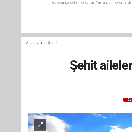
tek başınıza üstleniyorsunuz. Yazılan tüm yorumlarda
Anasayfa
Genel
Şehit ailele
Ge