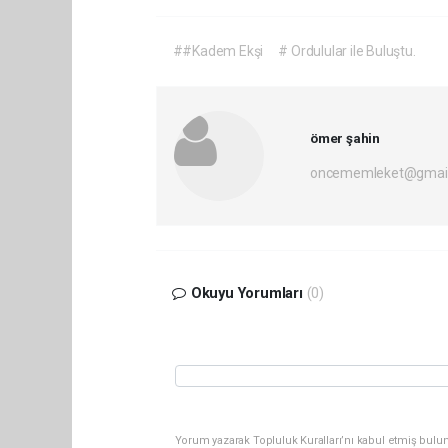
##Kadem Ekşi
# Ordulular ile Buluştu.
ömer şahin
oncememleket@gmai
Okuyu Yorumları
(0)
Yorum yazarak Topluluk Kuralları’nı kabul etmiş bulun