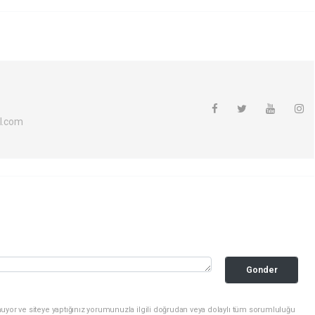
l.com
Gonder
uyor ve siteye yaptığınız yorumunuzla ilgili doğrudan veya dolaylı tüm sorumluluğu