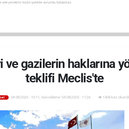
n site yönetimi hiçbir şekilde sorumlu tutulamaz.
ri ve gazilerin haklarına 
teklifi Meclis'te
04.08.2026 - 10:11, Güncelleme: 04.08.2026 - 11:26
1406 kez okund
nel