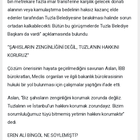
bin metrekare fazla imar transferine karşılık gelecek donatı
alanının veya kamulaştırma bedelinin haksız kazanç elde
edenler tarafından Tuzla Belediyesine bırakılması halinde sorun
ortadan kalkabilecekti. Bütün bu görüşmelerde Tuzla Belediye
Başkanı da vardı” açıklamasında bulundu.
“ŞAHISLARIN ZENGİNLİĞİNİ DEĞİL, TUZLA’NIN HAKKINI
KORURUZ”
Çözüm önerisinin hayata geçirilmediğini savunan Aslan, İBB
bürokratları, Meclis organları ve ilgili bakanlık bürokrasisinin
hukuki bir yol bulunması için çalışmalar yaptığını ifade etti.
Aslan, “Biz şahısların zenginliğini korumak zorunda değiliz.
Tuzlalının ve İstanbul’un hakkını korumak zorundayız. Bizim
sorumluluğumuz tüyü bitmemiş yetimin hakkını korumaktır”
dedi.
EREN ALİ BİNGÖL NE SÖYLEMİŞTİ?