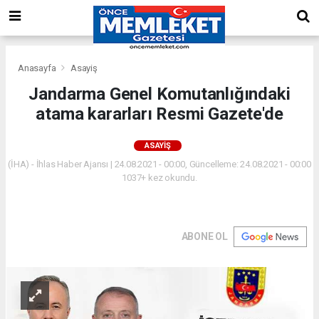
Anasayfa
Asayiş
Jandarma Genel Komutanlığındaki
atama kararları Resmi Gazete'de
ASAYIŞ
(İHA) - İhlas Haber Ajansı | 24.08.2021 - 00:00, Güncelleme: 24.08.2021 - 00:00
1037+ kez okundu.
ABONE OL