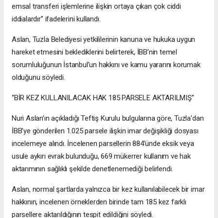
emsal transferi işlemlerine ilişkin ortaya çıkan çok ciddi
iddialardır” ifadelerini kullandı.
Aslan, Tuzla Belediyesi yetkililerinin kanuna ve hukuka uygun
hareket etmesini beklediklerini belirterek, İBB’nin temel
sorumluluğunun İstanbul’un hakkını ve kamu yararını korumak
olduğunu söyledi.
“BİR KEZ KULLANILACAK HAK 185 PARSELE AKTARILMIŞ”
Nuri Aslan’ın açıkladığı Teftiş Kurulu bulgularına göre, Tuzla’dan
İBB’ye gönderilen 1.025 parsele ilişkin imar değişikliği dosyası
incelemeye alındı. İncelenen parsellerin 884’ünde eksik veya
usule aykırı evrak bulunduğu, 669 mükerrer kullanım ve hak
aktarımının sağlıklı şekilde denetlenemediği belirlendi.
Aslan, normal şartlarda yalnızca bir kez kullanılabilecek bir imar
hakkının, incelenen örneklerden birinde tam 185 kez farklı
parsellere aktarıldığının tespit edildiğini söyledi.