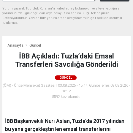
Yorum yazarak Topluluk Kuralları’nı kabul etmiş bulunuyor ve siteye yaptığınız
yorumunuzla ilgili doğrudan veya dolaylı tüm sorumluluğu tek başınıza
üstleniyorsunuz. Yazılan tüm yorumlardan site yönetimi hiçbir şekilde sorumlu
tutulamaz.
Anasayfa
Güncel
İBB Açıkladı: Tuzla’daki Emsal
Transferleri Savcılığa Gönderildi
GÜNCEL
(ÖM) - Önce Memleket Gazetesi | 03.08.2026 - 15:44, Güncelleme: 03.08.2026 -
16:12
5592 kez okundu.
İBB Başkanvekili Nuri Aslan, Tuzla’da 2017 yılından
bu yana gerçekleştirilen emsal transferlerini