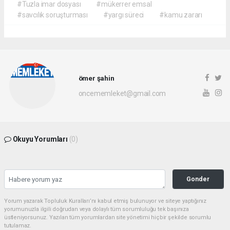
#Tuzla imar dosyası
#mükerrer emsal
#savcılık soruşturması
#yargı süreci
#kamu zararı
ömer şahin
oncememleket@gmail.com
Okuyu Yorumları
(0)
Gonder
Yorum yazarak Topluluk Kuralları’nı kabul etmiş bulunuyor ve siteye yaptığınız
yorumunuzla ilgili doğrudan veya dolaylı tüm sorumluluğu tek başınıza
üstleniyorsunuz. Yazılan tüm yorumlardan site yönetimi hiçbir şekilde sorumlu
tutulamaz.