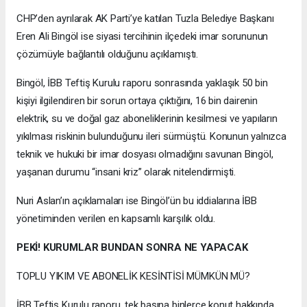
CHP’den ayrılarak AK Parti’ye katılan Tuzla Belediye Başkanı
Eren Ali Bingöl ise siyasi tercihinin ilçedeki imar sorununun
çözümüyle bağlantılı olduğunu açıklamıştı.
Bingöl, İBB Teftiş Kurulu raporu sonrasında yaklaşık 50 bin
kişiyi ilgilendiren bir sorun ortaya çıktığını, 16 bin dairenin
elektrik, su ve doğal gaz aboneliklerinin kesilmesi ve yapıların
yıkılması riskinin bulunduğunu ileri sürmüştü. Konunun yalnızca
teknik ve hukuki bir imar dosyası olmadığını savunan Bingöl,
yaşanan durumu “insani kriz” olarak nitelendirmişti.
Nuri Aslan’ın açıklamaları ise Bingöl’ün bu iddialarına İBB
yönetiminden verilen en kapsamlı karşılık oldu.
PEKİ! KURUMLAR BUNDAN SONRA NE YAPACAK
TOPLU YIKIM VE ABONELİK KESİNTİSİ MÜMKÜN MÜ?
İBB Teftiş Kurulu raporu, tek başına binlerce konut hakkında