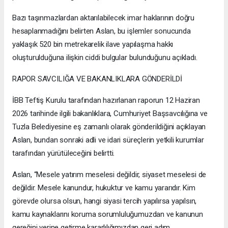
Bazı taşınmazlardan aktarılabilecek imar haklarının doğru
hesaplanmadığını belirten Aslan, bu işlemler sonucunda
yaklaşık 520 bin metrekarelik ilave yapılaşma hakkı
oluşturulduğuna ilişkin ciddi bulgular bulunduğunu açıkladı.
RAPOR SAVCILIĞA VE BAKANLIKLARA GÖNDERİLDİ
İBB Teftiş Kurulu tarafından hazırlanan raporun 12 Haziran
2026 tarihinde ilgili bakanlıklara, Cumhuriyet Başsavcılığına ve
Tuzla Belediyesine eş zamanlı olarak gönderildiğini açıklayan
Aslan, bundan sonraki adli ve idari süreçlerin yetkili kurumlar
tarafından yürütüleceğini belirtti.
Aslan, “Mesele yatırım meselesi değildir, siyaset meselesi de
değildir. Mesele kanundur, hukuktur ve kamu yararıdır. Kim
görevde olursa olsun, hangi siyasi tercih yapılırsa yapılsın,
kamu kaynaklarını koruma sorumluluğumuzdan ve kanunun
gereğini yerine getirme kararlılığımızdan geri adım