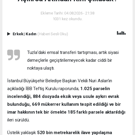
Ekleme Tarihi: 04.08.2026 - 21:38
1031 kez okundu.
Erkek
|
Kadın
(Haberi Sesli Oku)
Tuzla’daki emsal transferi tartışması, artık siyasi
demeçlerle geçiştirilemeyecek kadar ciddi bir
noktaya ulaştı.
İstanbul Büyükşehir Belediye Başkan Vekili Nuri Aslan’ın
açıkladığı İBB Teftiş Kurulu raporunda;
1.025 parselin
incelendiği, 884 dosyada eksik veya usule aykırı evrak
bulunduğu, 669 mükerrer kullanım tespit edildiği ve bir
imar hakkının tek bir örnekte 185 farklı parsele aktarıldığı
ileri sürüldü.
Üstelik yaklaşık
520 bin metrekarelik ilave yapılaşma