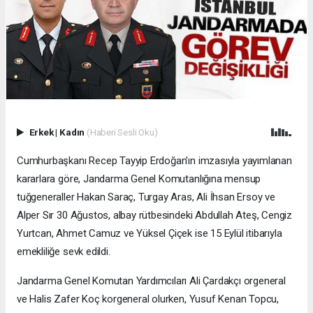
Erkek
|
Kadın
(Haberi Sesli Oku)
Cumhurbaşkanı Recep Tayyip Erdoğan'ın imzasıyla yayımlanan
kararlara göre, Jandarma Genel Komutanlığına mensup
tuğgeneraller Hakan Saraç, Turgay Aras, Ali İhsan Ersoy ve
Alper Sır 30 Ağustos, albay rütbesindeki Abdullah Ateş, Cengiz
Yurtcan, Ahmet Camuz ve Yüksel Çiçek ise 15 Eylül itibarıyla
emekliliğe sevk edildi.
Jandarma Genel Komutan Yardımcıları Ali Çardakçı orgeneral
ve Halis Zafer Koç korgeneral olurken, Yusuf Kenan Topcu,