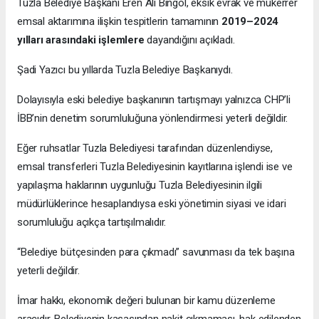
Tuzla Belediye Başkanı Eren Ali Bingöl, eksik evrak ve mükerrer
emsal aktarımına ilişkin tespitlerin tamamının
2019–2024
yılları arasındaki işlemlere
dayandığını açıkladı.
Şadi Yazıcı bu yıllarda Tuzla Belediye Başkanıydı.
Dolayısıyla eski belediye başkanının tartışmayı yalnızca CHP’li
İBB’nin denetim sorumluluğuna yönlendirmesi yeterli değildir.
Eğer ruhsatlar Tuzla Belediyesi tarafından düzenlendiyse,
emsal transferleri Tuzla Belediyesinin kayıtlarına işlendi ise ve
yapılaşma haklarının uygunluğu Tuzla Belediyesinin ilgili
müdürlüklerince hesaplandıysa eski yönetimin siyasi ve idari
sorumluluğu açıkça tartışılmalıdır.
“Belediye bütçesinden para çıkmadı” savunması da tek başına
yeterli değildir.
İmar hakkı, ekonomik değeri bulunan bir kamu düzenleme
aracıdır. Belediyenin kasasından nakit çıkmaması, hak edilenden