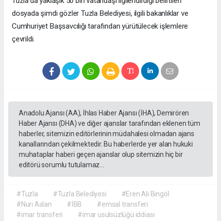
Tuzla’da yaklaşık 50 bin vatandaşı ilgilendirdiği belirtilen
dosyada şimdi gözler Tuzla Belediyesi, ilgili bakanlıklar ve
Cumhuriyet Başsavcılığı tarafından yürütülecek işlemlere
çevrildi.
Anadolu Ajansı (AA), İhlas Haber Ajansı (İHA), Demirören
Haber Ajansı (DHA) ve diğer ajanslar tarafından eklenen tüm
haberler, sitemizin editörlerinin müdahalesi olmadan ajans
kanallarından çekilmektedir. Bu haberlerde yer alan hukuki
muhataplar haberi geçen ajanslar olup sitemizin hiç bir
editörü sorumlu tutulamaz...
#Tuzla
#Tuzla Belediyesi
#Eren Ali Bingöl
#Nuri Aslan
#İBB
#emsal transferi
#imar transferi
#imar usulsüzlüğü iddiası