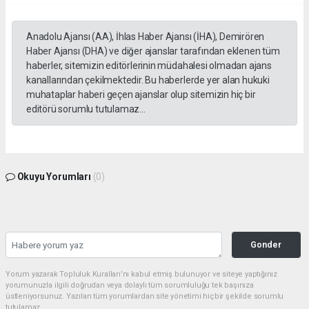
Anadolu Ajansı (AA), İhlas Haber Ajansı (İHA), Demirören
Haber Ajansı (DHA) ve diğer ajanslar tarafından eklenen tüm
haberler, sitemizin editörlerinin müdahalesi olmadan ajans
kanallarından çekilmektedir. Bu haberlerde yer alan hukuki
muhataplar haberi geçen ajanslar olup sitemizin hiç bir
editörü sorumlu tutulamaz...
Okuyu Yorumları
(0)
Gonder
Yorum yazarak Topluluk Kuralları’nı kabul etmiş bulunuyor ve siteye yaptığınız
yorumunuzla ilgili doğrudan veya dolaylı tüm sorumluluğu tek başınıza
üstleniyorsunuz. Yazılan tüm yorumlardan site yönetimi hiçbir şekilde sorumlu
tutulamaz.