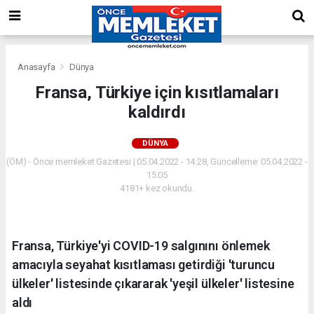
Anasayfa
Dünya
Fransa, Türkiye için kısıtlamaları
kaldırdı
DÜNYA
(ÖM) - Önce memleket Gazetesi | 05.04.2022 - 14:28, Güncelleme: 05.04.2022 -
15:05
4181+ kez okundu.
Fransa, Türkiye'yi COVID-19 salgınını önlemek
amacıyla seyahat kısıtlaması getirdiği 'turuncu
ülkeler' listesinde çıkararak 'yeşil ülkeler' listesine
aldı