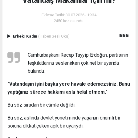
Vatandaş Makamlar İçin mi?
Ekleme Tarihi: 30.07.2026 - 19:34
2450 kez okundu.
Erkek
|
Kadın
(Haberi Sesli Oku)
Cumhurbaşkanı Recep Tayyip Erdoğan, partisinin
teşkilatlarına seslenirken çok net bir uyarıda
bulundu:
"Vatandaşın işini başka yere havale edemezsiniz. Bunu
yaptığınız sürece hakkımı asla helal etmem."
Bu söz sıradan bir cümle değildi.
Bu söz, aslında devlet yönetiminde yaşanan önemli bir
soruna dikkat çeken açık bir uyarıydı.