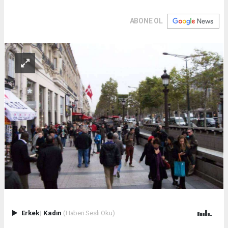
ABONE OL
Erkek
|
Kadın
(Haberi Sesli Oku)