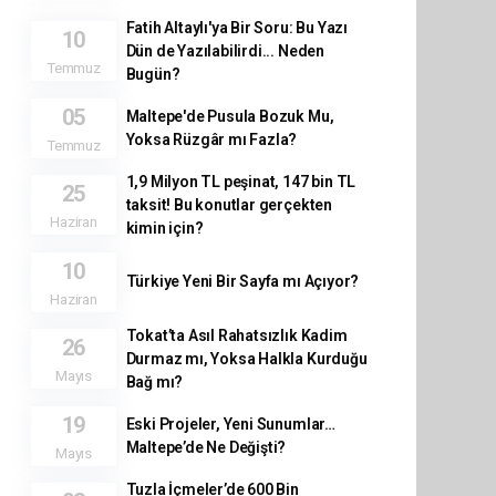
Fatih Altaylı'ya Bir Soru: Bu Yazı
10
Dün de Yazılabilirdi... Neden
Temmuz
Bugün?
05
Maltepe'de Pusula Bozuk Mu,
Yoksa Rüzgâr mı Fazla?
Temmuz
1,9 Milyon TL peşinat, 147 bin TL
25
taksit! Bu konutlar gerçekten
Haziran
kimin için?
10
Türkiye Yeni Bir Sayfa mı Açıyor?
Haziran
Tokat’ta Asıl Rahatsızlık Kadim
26
Durmaz mı, Yoksa Halkla Kurduğu
Mayıs
Bağ mı?
19
Eski Projeler, Yeni Sunumlar…
Maltepe’de Ne Değişti?
Mayıs
Tuzla İçmeler’de 600 Bin