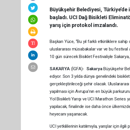
Büyükşehir Belediyesi, Türkiye’de i
başladı. UCI Dağ Bisikleti Elimina
yarış için protokol imzalandı.
Başkan Yüce, “Bu yıl farklı etkinliklere sahi
uluslararası müsabakalar var ve bu festival 
10 gün sürecek Bisiklet Festivaliyle Sakary
SAKARYA
(İGFA)-
Sakarya
Büyükşehir Bel
ediyor. Son 3 yılda dünya genelindeki bisiklet
gerçekleştirileceği şehir olacak. Uluslararası 
yapılması için Avrupa’nın en büyük parkuruna 
Yol Bisikleti Yarışı ve UCI Marathon Series yarı
yapılacak, finalinde ise daha önce ülkemiz
heyecanı yaşanacak.
UCI yetkililerinin katılımıyla, yarışlar için i