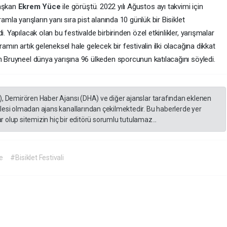
 Başkan
Ekrem Yüce
ile görüştü. 2022 yılı Ağustos ayı takvimi için
amla yarışların yanı sıra pist alanında 10 günlük bir Bisiklet
. Yapılacak olan bu festivalde birbirinden özel etkinlikler, yarışmalar
amın artık geleneksel hale gelecek bir festivalin ilki olacağına dikkat
h Bruyneel dünya yarışına 96 ülkeden sporcunun katılacağını söyledi.
), Demirören Haber Ajansı (DHA) ve diğer ajanslar tarafından eklenen
lesi olmadan ajans kanallarından çekilmektedir. Bu haberlerde yer
 olup sitemizin hiç bir editörü sorumlu tutulamaz...
e
#Bisiklet Festivali