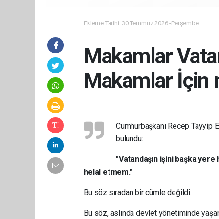
Ekleme Tarihi: 30 Temmuz 2026 -Perşembe
Makamlar Vatan
Makamlar İçin 
Cumhurbaşkanı Recep Tayyip Erdo
bulundu:
"Vatandaşın işini başka yere
helal etmem."
Bu söz sıradan bir cümle değildi.
Bu söz, aslında devlet yönetiminde yaşana