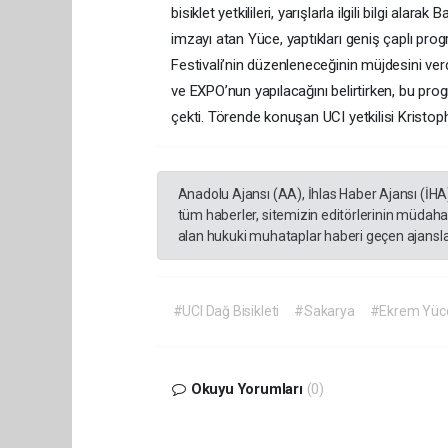
bisiklet yetkilileri, yarışlarla ilgili bilgi alarak
imzayı atan Yüce, yaptıkları geniş çaplı progr
Festivali’nin düzenleneceğinin müjdesini verdi
ve EXPO’nun yapılacağını belirtirken, bu progr
çekti. Törende konuşan UCI yetkilisi Kristop
Anadolu Ajansı (AA), İhlas Haber Ajansı (İHA
tüm haberler, sitemizin editörlerinin müdaha
alan hukuki muhataplar haberi geçen ajanslar
#UCI Dağ Bisikleti
#Sakarya
#Ekrem Yüc
Okuyu Yorumları
(0)