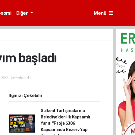
onomi
Diğer
Menü
yım başladı
1522+ kez okundu.
İlginizi Çekebilir
Sulkent Tartışmalarına
Belediye'den İlk Kapsamlı
Yanıt: "Proje 6306
Kapsamında Rezerv Yapı