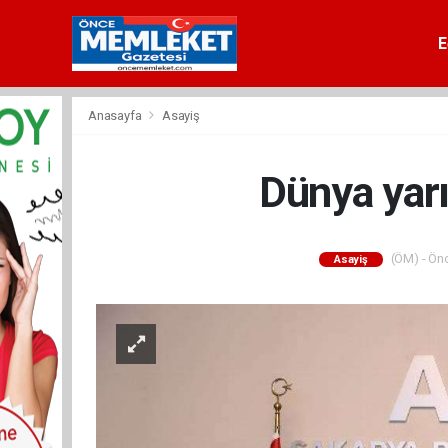
E
Anasayfa
Asayiş
Dünya yarı
(ÖM) - Önc
Asayiş