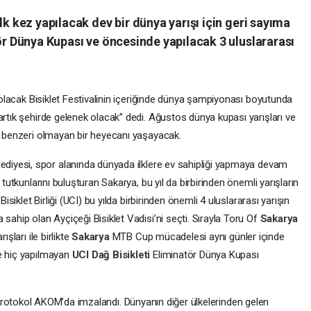
lk kez yapılacak dev bir dünya yarışı için geri sayıma
tör Dünya Kupası ve öncesinde yapılacak 3 uluslararası
p olacak Bisiklet Festivalinin içeriğinde dünya şampiyonası boyutunda
artık şehirde gelenek olacak” dedi. Ağustos dünya kupası yarışları ve
a, benzeri olmayan bir heyecanı yaşayacak.
ediyesi, spor alanında dünyada ilklere ev sahipliği yapmaya devam
 tutkunlarını buluşturan Sakarya, bu yıl da birbirinden önemli yarışların
Bisiklet Birliği (UCI) bu yılda birbirinden önemli 4 uluslararası yarışın
sahip olan Ayçiçeği Bisiklet Vadisi’ni seçti. Sırayla Toru Of
Sakarya
şları ile birlikte
Sakarya
MTB Cup mücadelesi aynı günler içinde
de hiç yapılmayan
UCI Dağ Bisikleti
Eliminatör Dünya Kupası
lgili protokol AKOM’da imzalandı. Dünyanın diğer ülkelerinden gelen