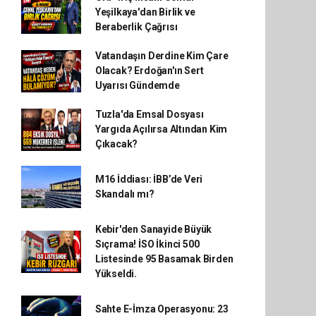
Yeşilkaya'dan Birlik ve
Beraberlik Çağrısı
Vatandaşın Derdine Kim Çare
Olacak? Erdoğan'ın Sert
Uyarısı Gündemde
Tuzla'da Emsal Dosyası
Yargıda Açılırsa Altından Kim
Çıkacak?
M16 İddiası: İBB’de Veri
Skandalı mı?
Kebir'den Sanayide Büyük
Sıçrama! İSO İkinci 500
Listesinde 95 Basamak Birden
Yükseldi.
Sahte E-İmza Operasyonu: 23