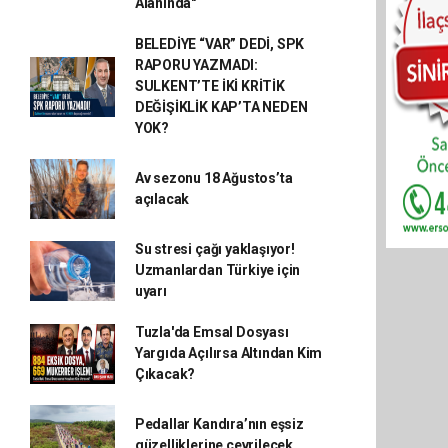
Alanında"
BELEDİYE “VAR” DEDİ, SPK
RAPORU YAZMADI:
SULKENT’TE İKİ KRİTİK
DEĞİŞİKLİK KAP’TA NEDEN
YOK?
Av sezonu 18 Ağustos’ta
açılacak
Su stresi çağı yaklaşıyor!
Uzmanlardan Türkiye için
uyarı
Tuzla'da Emsal Dosyası
Yargıda Açılırsa Altından Kim
Çıkacak?
Pedallar Kandıra’nın eşsiz
güzelliklerine çevrilecek