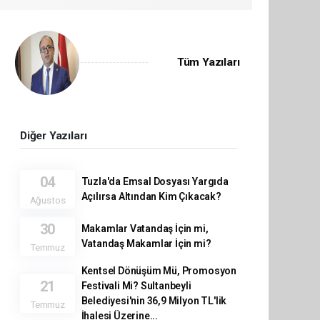
Tüm Yazıları
Diğer Yazıları
04
Tuzla'da Emsal Dosyası Yargıda
Açılırsa Altından Kim Çıkacak?
Ağustos
30
Makamlar Vatandaş İçin mi,
Vatandaş Makamlar İçin mi?
Temmuz
Kentsel Dönüşüm Mü, Promosyon
21
Festivali Mi? Sultanbeyli
Belediyesi'nin 36,9 Milyon TL'lik
Temmuz
İhalesi Üzerine...