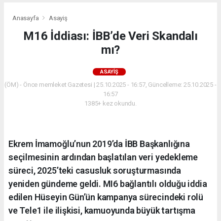
Anasayfa
Asayiş
M16 İddiası: İBB’de Veri Skandalı
mı?
ASAYIŞ
(ÖM) - Önce memleket Gazetesi | 25.10.2025 - 16:57, Güncelleme: 25.10.2025 -
16:57
1385+ kez okundu.
Ekrem İmamoğlu’nun 2019’da İBB Başkanlığına
seçilmesinin ardından başlatılan veri yedekleme
süreci, 2025’teki casusluk soruşturmasında
yeniden gündeme geldi. MI6 bağlantılı olduğu iddia
edilen Hüseyin Gün’ün kampanya sürecindeki rolü
ve Tele1 ile ilişkisi, kamuoyunda büyük tartışma