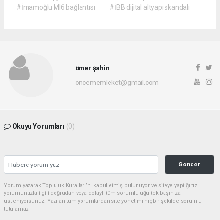
#İmamoğlu MI6 bağlantısı
#İBB dijital altyapı skandalı
ömer şahin
oncememleket@gmail.com
Okuyu Yorumları
(0)
Gonder
Yorum yazarak Topluluk Kuralları’nı kabul etmiş bulunuyor ve siteye yaptığınız
yorumunuzla ilgili doğrudan veya dolaylı tüm sorumluluğu tek başınıza
üstleniyorsunuz. Yazılan tüm yorumlardan site yönetimi hiçbir şekilde sorumlu
tutulamaz.