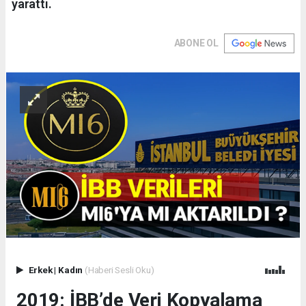
yarattı.
ABONE OL
Erkek
|
Kadın
(Haberi Sesli Oku)
2019: İBB’de Veri Kopyalama