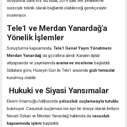
dosyasına dahil etti. Bu iddia, 2019’daki veri yedekleme
süreciyle teknik olarak bağlantılı olabileceği gerekçesiyle
inceleniyor.
Tele1 ve Merdan Yanardağ’a
Yönelik İşlemler
Soruşturma kapsamında,
Tele1 Genel Yayın Yönetmeni
Merdan Yanardağ
da gözaltına alındı. Kanalın dijital
altyapısında ve yayınlarında
arama ve inceleme
başlatıldı.
İddialara göre, Hüseyin Gün ile Tele1 arasında
gizli temaslar
kurulmuş olabilir.
Hukuki ve Siyasi Yansımalar
Ekrem İmamoğlu hâlihazırda
yolsuzluk suçlamasıyla tutuklu
bulunuyor. Casusluk suçlaması ise ayrı bir dosya olarak ilerliyor.
Necati Özkan ve Merdan Yanardağ hakkında da
casusluk
kapsamında işlem
başlatıldı.