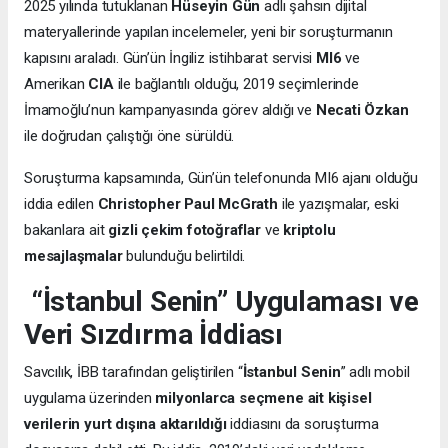
2025 yılında tutuklanan
Hüseyin Gün
adlı şahsın dijital
materyallerinde yapılan incelemeler, yeni bir soruşturmanın
kapısını araladı. Gün’ün İngiliz istihbarat servisi
MI6
ve
Amerikan
CIA
ile bağlantılı olduğu, 2019 seçimlerinde
İmamoğlu’nun kampanyasında görev aldığı ve
Necati Özkan
ile doğrudan çalıştığı öne sürüldü.
Soruşturma kapsamında, Gün’ün telefonunda MI6 ajanı olduğu
iddia edilen
Christopher Paul McGrath
ile yazışmalar, eski
bakanlara ait
gizli çekim fotoğraflar
ve
kriptolu
mesajlaşmalar
bulunduğu belirtildi.
“İstanbul Senin” Uygulaması ve
Veri Sızdırma İddiası
Savcılık, İBB tarafından geliştirilen “
İstanbul Senin
” adlı mobil
uygulama üzerinden
milyonlarca seçmene ait kişisel
verilerin yurt dışına aktarıldığı
iddiasını da soruşturma