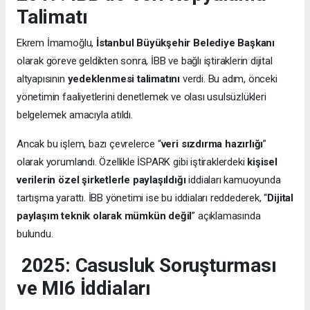
Talimatı
Ekrem İmamoğlu,
İstanbul Büyükşehir Belediye Başkanı
olarak göreve geldikten sonra, İBB ve bağlı iştiraklerin dijital
altyapısının
yedeklenmesi talimatını
verdi. Bu adım, önceki
yönetimin faaliyetlerini denetlemek ve olası usulsüzlükleri
belgelemek amacıyla atıldı.
Ancak bu işlem, bazı çevrelerce “
veri sızdırma hazırlığı
”
olarak yorumlandı. Özellikle İSPARK gibi iştiraklerdeki
kişisel
verilerin özel şirketlerle paylaşıldığı
iddiaları kamuoyunda
tartışma yarattı. İBB yönetimi ise bu iddiaları reddederek, “
Dijital
paylaşım teknik olarak mümkün değil
” açıklamasında
bulundu.
2025: Casusluk Soruşturması
ve MI6 İddiaları