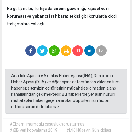
Bu gelişmeler, Türkiye’de
seçim güvenliği
,
kişisel veri
koruması
ve
yabancı istihbarat etkisi
gibi konularda ciddi
tartışmalara yol açtı.
Anadolu Ajansı (AA), İhlas Haber Ajansı (İHA), Demirören
Haber Ajansı (DHA) ve diğer ajanslar tarafından eklenen tüm
haberler, sitemizin editörlerinin müdahalesi olmadan ajans
kanallarından çekilmektedir. Bu haberlerde yer alan hukuki
muhataplar haberi geçen ajanslar olup sitemizin hiç bir
editörü sorumlu tutulamaz...
#Ekrem İmamoğlu casusluk soruşturması
#İBB veri kopyalama 2019
#MI6 Hüseyin Gün iddiası