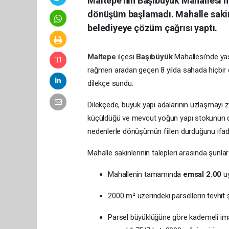
Maltepe’nin Başıbüyük Mahallesi’n
dönüşüm başlamadı. Mahalle sakinl
belediyeye çözüm çağrısı yaptı.
Maltepe
ilçesi
Başıbüyük
Mahallesi’nde ya
rağmen aradan geçen 8 yılda sahada hiçbir
dilekçe sundu.
Dilekçede, büyük yapı adalarının uzlaşmayı zo
küçüldüğü ve mevcut yoğun yapı stokunun dö
nedenlerle dönüşümün fiilen durduğunu ifade
Mahalle sakinlerinin talepleri arasında şunlar
Mahallenin tamamında
emsal 2.00
uy
2000 m² üzerindeki parsellerin tevhit 
Parsel büyüklüğüne göre kademeli ima