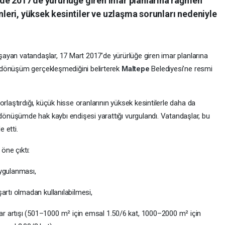
de 2017’de yürürlüğe giren imar planlarına rağmen
eri, yüksek kesintiler ve uzlaşma sorunları nedeniyle
şayan vatandaşlar, 17 Mart 2017’de yürürlüğe giren imar planlarına
 dönüşüm gerçekleşmediğini belirterek
Maltepe
Belediyesi’ne resmi
rlaştırdığı, küçük hisse oranlarının yüksek kesintilerle daha da
nüşümde hak kaybı endişesi yarattığı vurgulandı. Vatandaşlar, bu
 etti.
 öne çıktı:
gulanması,
şartı olmadan kullanılabilmesi,
r artışı (501–1000 m² için emsal 1.50/6 kat, 1000–2000 m² için