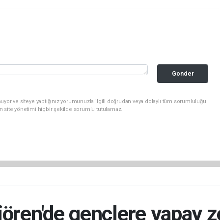
Gonder
uyor ve siteye yaptığınız yorumunuzla ilgili doğrudan veya dolaylı tüm sorumluluğu
n site yönetimi hiçbir şekilde sorumlu tutulamaz.
ören'de gençlere yapay z