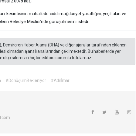
emsal 2.00/8 kat).
ı kesintisinin mahallede ciddi mağduriyet yarattığını, yeşil alan ve
lerin Belediye Meclisi’nde görüşülmesini istedi.
), Demirören Haber Ajansı (DHA) ve diğer ajanslar tarafından eklenen
lesi olmadan ajans kanallarından çekilmektedir. Bu haberlerde yer
 olup sitemizin hiç bir editörü sorumlu tutulamaz...
m
#DönüşümBekleniyor
#Adilİmar
l.com