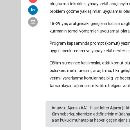
oluşturma teknikleri, yapay zekâ araçlarıyla e
problem çözme yaklaşımları uygulamalı olara
18-29 yaş aralığındaki gençlerin katılım sağl
kurmanın temel yöntemleri uygulamalı olarak 
Program kapsamında prompt (komut) yazım tek
uygun içerik üretimi ve yapay zekâ destekli
Eğitim süresince katılımcılar, etkili komut o
bulurken; metin üretimi, araştırma, fikir gel
verimli yararlanma konularında bilgi ve becer
tamamlayan öğrencilere katılım belgesi verild
Anadolu Ajansı (AA), İhlas Haber Ajansı (İHA
tüm haberler, sitemizin editörlerinin müdaha
alan hukuki muhataplar haberi geçen ajanslar