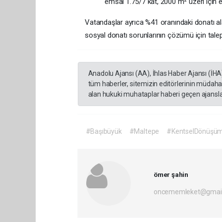
emsal 1.75/7 kat, 2000 m² üzeri için 
Vatandaşlar ayrıca %41 oranındaki donatı alan
sosyal donatı sorunlarının çözümü için talep
Anadolu Ajansı (AA), İhlas Haber Ajansı (İHA
tüm haberler, sitemizin editörlerinin müdaha
alan hukuki muhataplar haberi geçen ajanslar
#Başıbüyük
#Maltepe
#KentselDönüşü
ömer şahin
oncememleket@gmai