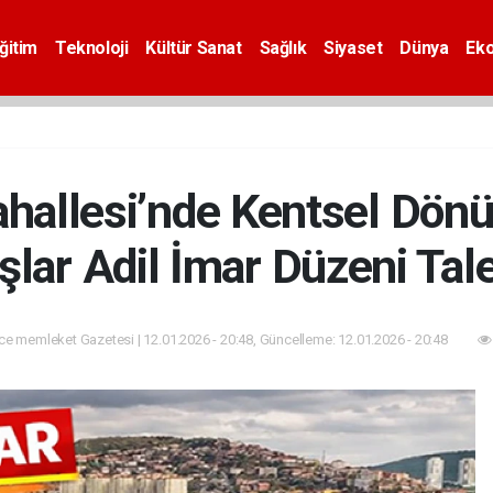
ğitim
Teknoloji
Kültür Sanat
Sağlık
Siyaset
Dünya
Ek
hallesi’nde Kentsel Dön
lar Adil İmar Düzeni Tal
e memleket Gazetesi | 12.01.2026 - 20:48, Güncelleme: 12.01.2026 - 20:48