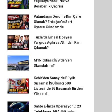
Yeşilkaya'dan Birlik ve
Beraberlik Çağrısı
Vatandaşın Derdine Kim Çare
Olacak? Erdoğan'ın Sert
Uyarısı Gündemde
Tuzla'da Emsal Dosyası
Yargıda Açılırsa Altından Kim
Çıkacak?
M16 İddiası: İBB’de Veri
Skandalı mı?
Kebir'den Sanayide Büyük
Sıçrama! İSO İkinci 500
Listesinde 95 Basamak Birden
Yükseldi.
Sahte E-İmza Operasyonu: 23
Tutuklama, 69 Adli Kontrol