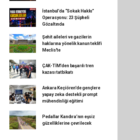
İstanbul’da “Sokak Hakkı”
Operasyonu: 23 Şüpheli
Gözaltında
Şehit aileleri ve gazilerin
haklarına yönelik kanun teklifi
Meclis'te
ÇAK-TİM’den başarılı tren
kazası tatbikatı
Ankara Keçiören'de gençlere
yapay zeka destekli prompt
mühendisliği eğitimi
Pedallar Kandıra’nın eşsiz
güzelliklerine çevrilecek