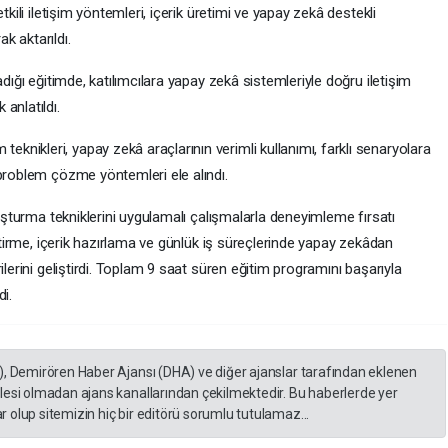
tkili iletişim yöntemleri, içerik üretimi ve yapay zekâ destekli
k aktarıldı.
adığı eğitimde, katılımcılara yapay zekâ sistemleriyle doğru iletişim
anlatıldı.
nikleri, yapay zekâ araçlarının verimli kullanımı, farklı senaryolara
 problem çözme yöntemleri ele alındı.
luşturma tekniklerini uygulamalı çalışmalarla deneyimleme fırsatı
iştirme, içerik hazırlama ve günlük iş süreçlerinde yapay zekâdan
ilerini geliştirdi. Toplam 9 saat süren eğitim programını başarıyla
i.
), Demirören Haber Ajansı (DHA) ve diğer ajanslar tarafından eklenen
lesi olmadan ajans kanallarından çekilmektedir. Bu haberlerde yer
 olup sitemizin hiç bir editörü sorumlu tutulamaz...