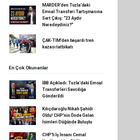
MARDER’den Tuzla’daki
Emsal Transferi Tartışmasına
Sert Çıkış: “23 Aydır
Neredeydiniz?”
ÇAK-TİM’den başarılı tren
kazası tatbikatı
En Çok Okunanlar
İBB Açıkladı: Tuzla’daki Emsal
Transferleri Savcılığa
Gönderildi
Kılıçdaroğlu Nikah Şahidi
Oldu! CHP'nin Önde Gelen
İsimleri Düğünde Buluştu
CHP'li İş İnsanı Cemal