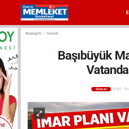
E
Anasayfa
Güncel
Başıbüyük Ma
Vatandaş
(ÖM) - Önc
Güncel