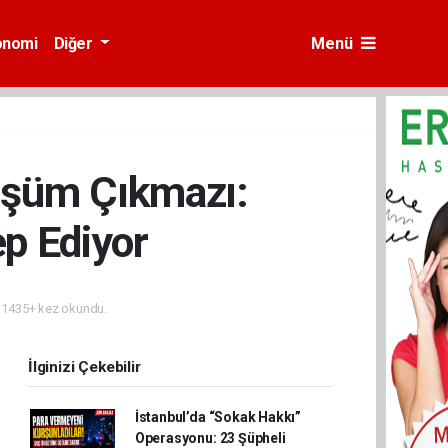
onomi
Diğer
Menü
üşüm Çıkmazı:
ep Ediyor
1435+ kez okundu.
İlginizi Çekebilir
İstanbul’da “Sokak Hakkı”
Operasyonu: 23 Şüpheli