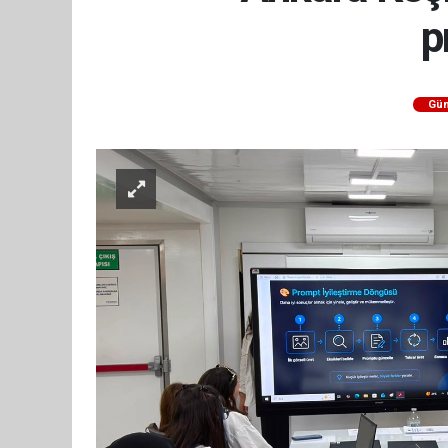
p
Gün