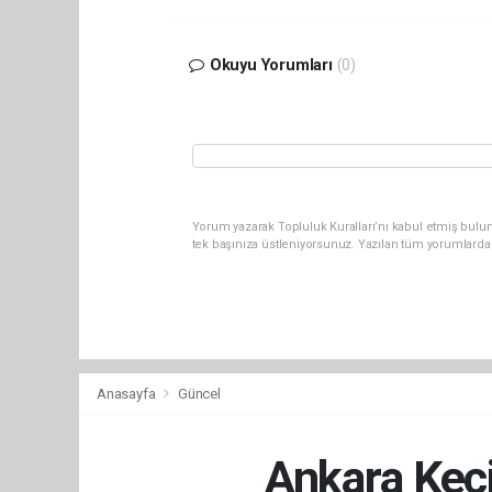
Okuyu Yorumları
(0)
Yorum yazarak Topluluk Kuralları’nı kabul etmiş bulun
tek başınıza üstleniyorsunuz. Yazılan tüm yorumlarda
Anasayfa
Güncel
Ankara Keçi