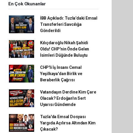
En Çok Okunanlar
İBB Açıkladı: Tuzla’daki Emsal
Transferleri Savcılığa
Gönderildi
Kılıçdaroğlu Nikah Şahidi
Oldu! CHP'nin Önde Gelen
İsimleri Düğünde Buluştu
CHP'li İş İnsanı Cemal
Yeşilkaya'dan Birlik ve
Beraberlik Çağrısı
Vatandaşın Derdine Kim Çare
Olacak? Erdoğan'ın Sert
Uyarısı Gündemde
Tuzla'da Emsal Dosyası
Yargıda Açılırsa Altından Kim
Çıkacak?