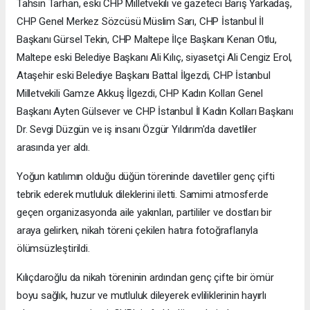
Tahsin Tarhan, eski CHP Milletvekili ve gazeteci Barış Yarkadaş,
CHP Genel Merkez Sözcüsü Müslim Sarı, CHP İstanbul İl
Başkanı Gürsel Tekin, CHP Maltepe İlçe Başkanı Kenan Otlu,
Maltepe eski Belediye Başkanı Ali Kılıç, siyasetçi Ali Cengiz Erol,
Ataşehir eski Belediye Başkanı Battal İlgezdi, CHP İstanbul
Milletvekili Gamze Akkuş İlgezdi, CHP Kadın Kolları Genel
Başkanı Ayten Gülsever ve CHP İstanbul İl Kadın Kolları Başkanı
Dr. Sevgi Düzgün ve iş insanı Özgür Yıldırım'da davetliler
arasında yer aldı.
Yoğun katılımın olduğu düğün töreninde davetliler genç çifti
tebrik ederek mutluluk dileklerini iletti. Samimi atmosferde
geçen organizasyonda aile yakınları, partililer ve dostları bir
araya gelirken, nikah töreni çekilen hatıra fotoğraflarıyla
ölümsüzleştirildi.
Kılıçdaroğlu da nikah töreninin ardından genç çifte bir ömür
boyu sağlık, huzur ve mutluluk dileyerek evliliklerinin hayırlı