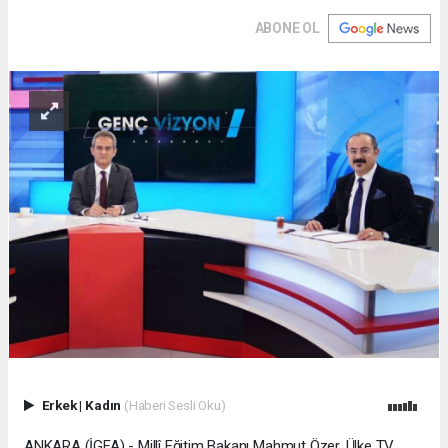
ABONE OL
Erkek
|
Kadın
(Haberi Sesli Oku)
ANKARA (İGFA) - Millî Eğitim Bakanı Mahmut Özer, Ülke TV