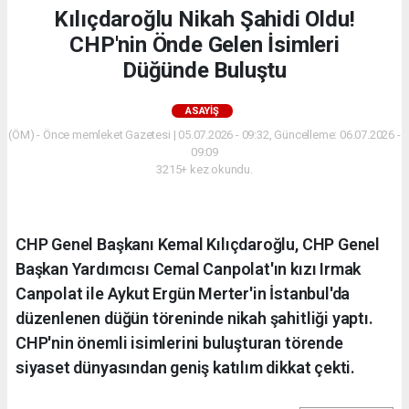
Kılıçdaroğlu Nikah Şahidi Oldu!
CHP'nin Önde Gelen İsimleri
Düğünde Buluştu
ASAYIŞ
(ÖM) - Önce memleket Gazetesi | 05.07.2026 - 09:32, Güncelleme: 06.07.2026 -
09:09
3215+ kez okundu.
CHP Genel Başkanı Kemal Kılıçdaroğlu, CHP Genel
Başkan Yardımcısı Cemal Canpolat'ın kızı Irmak
Canpolat ile Aykut Ergün Merter'in İstanbul'da
düzenlenen düğün töreninde nikah şahitliği yaptı.
CHP'nin önemli isimlerini buluşturan törende
siyaset dünyasından geniş katılım dikkat çekti.