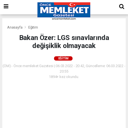
Anasayfa
Eğitim
Bakan Özer: LGS sınavlarında
değişiklik olmayacak
EĞITIM
(ÖM) - Önce memleket Gazetesi | 06.03.2022 - 20:42, Güncelleme: 06.03.2022 -
20:55
1894+ kez okundu.