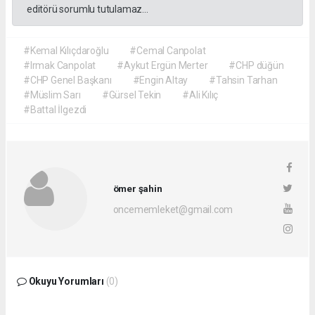
editörü sorumlu tutulamaz...
#Kemal Kılıçdaroğlu
#Cemal Canpolat
#Irmak Canpolat
#Aykut Ergün Merter
#CHP düğün
#CHP Genel Başkanı
#Engin Altay
#Tahsin Tarhan
#Müslim Sarı
#Gürsel Tekin
#Ali Kılıç
#Battal İlgezdi
ömer şahin
oncememleket@gmail.com
Okuyu Yorumları
(0)