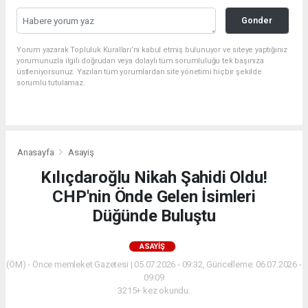
Gonder
Yorum yazarak Topluluk Kuralları’nı kabul etmiş bulunuyor ve siteye yaptığınız
yorumunuzla ilgili doğrudan veya dolaylı tüm sorumluluğu tek başınıza
üstleniyorsunuz. Yazılan tüm yorumlardan site yönetimi hiçbir şekilde
sorumlu tutulamaz.
Anasayfa
Asayiş
Kılıçdaroğlu Nikah Şahidi Oldu!
CHP'nin Önde Gelen İsimleri
Düğünde Buluştu
ASAYIŞ
(ÖM) - Önce memleket Gazetesi | 05.07.2026 - 09:32, Güncelleme: 06.07.2026 -
09:09
3215+ kez okundu.