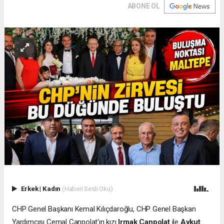
ABONE OL
Erkek
|
Kadın
(Haberi Sesli Oku)
CHP Genel Başkanı Kemal Kılıçdaroğlu, CHP Genel Başkan
Yardımcısı Cemal Canpolat'ın kızı
Irmak Canpolat
ile
Aykut