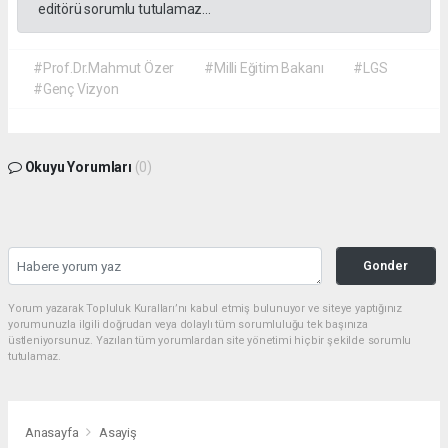
editörü sorumlu tutulamaz...
#Prof.Dr.Mahmut Özer
#Milli Eğitim Bakanı
#LGS
#Genç Vizyon
Okuyu Yorumları
(0)
Gonder
Yorum yazarak Topluluk Kuralları’nı kabul etmiş bulunuyor ve siteye yaptığınız
yorumunuzla ilgili doğrudan veya dolaylı tüm sorumluluğu tek başınıza
üstleniyorsunuz. Yazılan tüm yorumlardan site yönetimi hiçbir şekilde sorumlu
tutulamaz.
Anasayfa
Asayiş