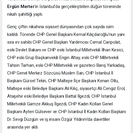
Ergün Merter
'in İstanbul'da gerçekleştirilen düğün töreninde
nikah şahitliği yaptı.
Genç çiftin nikahına siyaset dünyasından çok sayıda isim
katıldı. Törende CHP Genel Başkanı Kemal Kılıçdaroğlu'nun yanı
sıra ev sahibi CHP Genel Başkan Yardımcısı Cemal Canpolat,
eski Devlet Bakanı ve CHP eski İstanbul Milletvekili İlhan Kesici,
CHP eski Grup Başkanvekili Engin Altay, eski CHP Milletvekili
Tahsin Tarhan, eski CHP Milletvekili ve gazeteci Barış Yarkadaş,
CHP Genel Merkez Sözcüsü Müslim Sarı, CHP İstanbul İl
Başkanı Gürsel Tekin, CHP Maltepe İlçe Başkanı Kenan Otlu,
Maltepe eski Belediye Başkanı Ali Kılıç, siyasetçi Ali Cengiz Erol,
Ataşehir eski Belediye Başkanı Battal İlgezdi, CHP İstanbul
Milletvekili Gamze Akkuş İlgezdi, CHP Kadın Kolları Genel
Başkanı Ayten Gülsever ve CHP İstanbul İl Kadın Kolları Başkanı
Dr. Sevgi Düzgün ve iş insanı Özgür Yıldırım'da davetliler
arasında yer aldı.