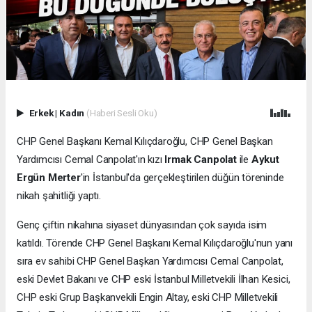
Erkek
|
Kadın
(Haberi Sesli Oku)
CHP Genel Başkanı Kemal Kılıçdaroğlu, CHP Genel Başkan
Yardımcısı Cemal Canpolat'ın kızı
Irmak Canpolat
ile
Aykut
Ergün Merter
'in İstanbul'da gerçekleştirilen düğün töreninde
nikah şahitliği yaptı.
Genç çiftin nikahına siyaset dünyasından çok sayıda isim
katıldı. Törende CHP Genel Başkanı Kemal Kılıçdaroğlu'nun yanı
sıra ev sahibi CHP Genel Başkan Yardımcısı Cemal Canpolat,
eski Devlet Bakanı ve CHP eski İstanbul Milletvekili İlhan Kesici,
CHP eski Grup Başkanvekili Engin Altay, eski CHP Milletvekili