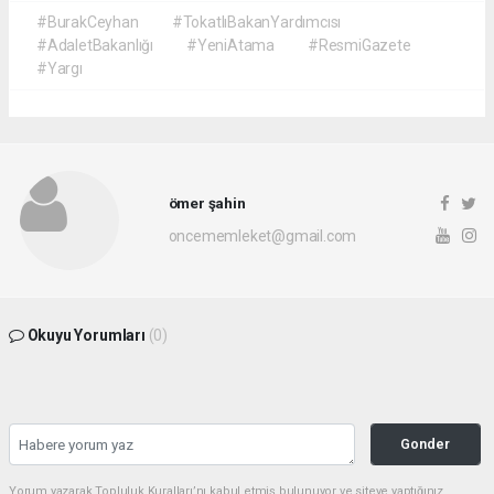
#BurakCeyhan
#TokatlıBakanYardımcısı
#AdaletBakanlığı
#YeniAtama
#ResmiGazete
#Yargı
ömer şahin
oncememleket@gmail.com
Okuyu Yorumları
(0)
Gonder
Yorum yazarak Topluluk Kuralları’nı kabul etmiş bulunuyor ve siteye yaptığınız