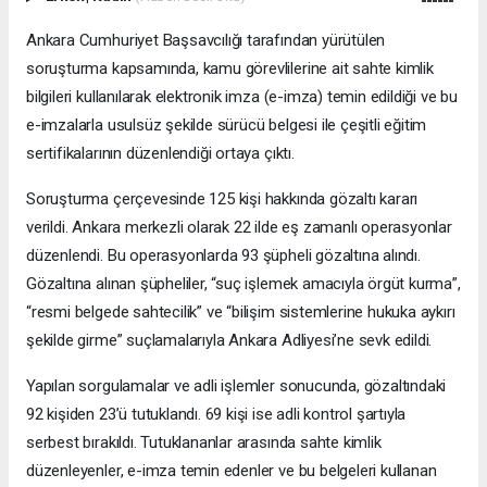
Ankara Cumhuriyet Başsavcılığı tarafından yürütülen
soruşturma kapsamında, kamu görevlilerine ait sahte kimlik
bilgileri kullanılarak elektronik imza (e-imza) temin edildiği ve bu
e-imzalarla usulsüz şekilde sürücü belgesi ile çeşitli eğitim
sertifikalarının düzenlendiği ortaya çıktı.
Soruşturma çerçevesinde 125 kişi hakkında gözaltı kararı
verildi. Ankara merkezli olarak 22 ilde eş zamanlı operasyonlar
düzenlendi. Bu operasyonlarda 93 şüpheli gözaltına alındı.
Gözaltına alınan şüpheliler, “suç işlemek amacıyla örgüt kurma”,
“resmi belgede sahtecilik” ve “bilişim sistemlerine hukuka aykırı
şekilde girme” suçlamalarıyla Ankara Adliyesi’ne sevk edildi.
Yapılan sorgulamalar ve adli işlemler sonucunda, gözaltındaki
92 kişiden 23’ü tutuklandı. 69 kişi ise adli kontrol şartıyla
serbest bırakıldı. Tutuklananlar arasında sahte kimlik
düzenleyenler, e-imza temin edenler ve bu belgeleri kullanan