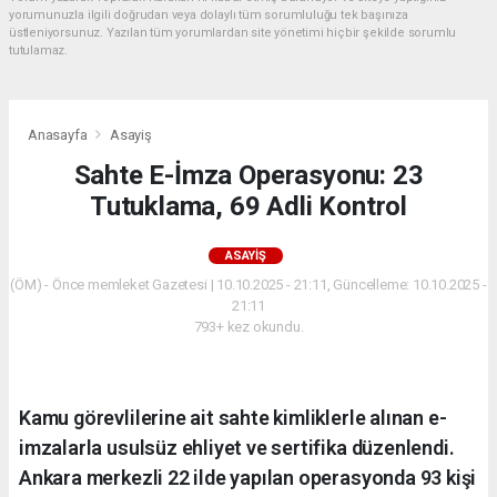
yorumunuzla ilgili doğrudan veya dolaylı tüm sorumluluğu tek başınıza
üstleniyorsunuz. Yazılan tüm yorumlardan site yönetimi hiçbir şekilde sorumlu
tutulamaz.
Anasayfa
Asayiş
Sahte E-İmza Operasyonu: 23
Tutuklama, 69 Adli Kontrol
ASAYIŞ
(ÖM) - Önce memleket Gazetesi | 10.10.2025 - 21:11, Güncelleme: 10.10.2025 -
21:11
793+ kez okundu.
Kamu görevlilerine ait sahte kimliklerle alınan e-
imzalarla usulsüz ehliyet ve sertifika düzenlendi.
Ankara merkezli 22 ilde yapılan operasyonda 93 kişi