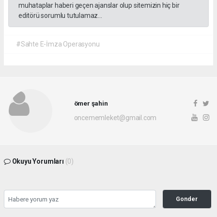
muhataplar haberi geçen ajanslar olup sitemizin hiç bir
editörü sorumlu tutulamaz...
#Sahte E-İmza Operasyonu
ömer şahin
oncememleket@gmail.com
Okuyu Yorumları
(0)
Gonder