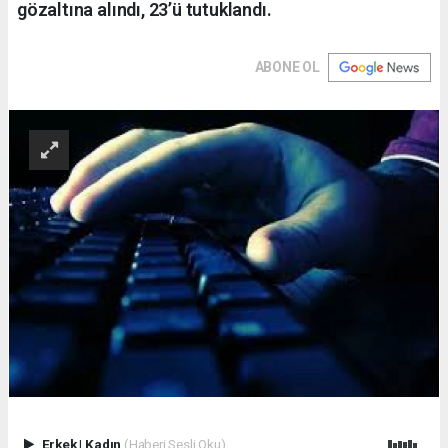
gözaltına alındı, 23’ü tutuklandı.
ABONE OL
Erkek
|
Kadın
(Haberi Sesli Oku)