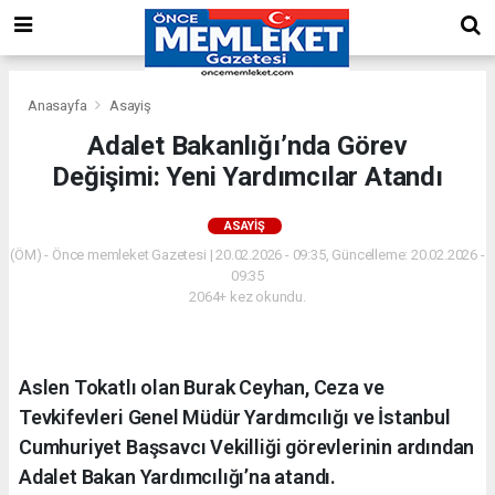
Anasayfa
Asayiş
Adalet Bakanlığı’nda Görev
Değişimi: Yeni Yardımcılar Atandı
ASAYIŞ
(ÖM) - Önce memleket Gazetesi | 20.02.2026 - 09:35, Güncelleme: 20.02.2026 -
09:35
2064+ kez okundu.
Aslen Tokatlı olan Burak Ceyhan, Ceza ve
Tevkifevleri Genel Müdür Yardımcılığı ve İstanbul
Cumhuriyet Başsavcı Vekilliği görevlerinin ardından
Adalet Bakan Yardımcılığı’na atandı.