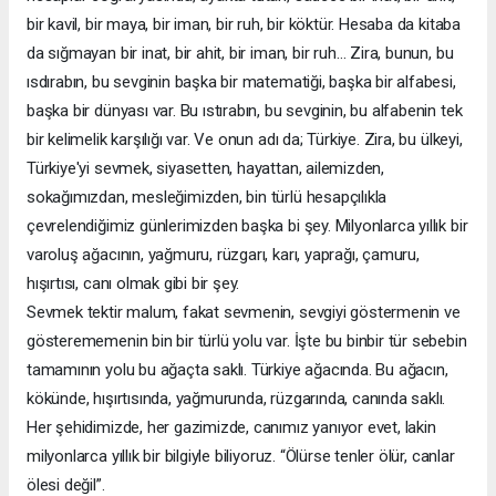
bir kavil, bir maya, bir iman, bir ruh, bir köktür. Hesaba da kitaba
da sığmayan bir inat, bir ahit, bir iman, bir ruh… Zira, bunun, bu
ısdırabın, bu sevginin başka bir matematiği, başka bir alfabesi,
başka bir dünyası var. Bu ıstırabın, bu sevginin, bu alfabenin tek
bir kelimelik karşılığı var. Ve onun adı da; Türkiye. Zira, bu ülkeyi,
Türkiye'yi sevmek, siyasetten, hayattan, ailemizden,
sokağımızdan, mesleğimizden, bin türlü hesapçılıkla
çevrelendiğimiz günlerimizden başka bi şey. Milyonlarca yıllık bir
varoluş ağacının, yağmuru, rüzgarı, karı, yaprağı, çamuru,
hışırtısı, canı olmak gibi bir şey.
Sevmek tektir malum, fakat sevmenin, sevgiyi göstermenin ve
gösterememenin bin bir türlü yolu var. İşte bu binbir tür sebebin
tamamının yolu bu ağaçta saklı. Türkiye ağacında. Bu ağacın,
kökünde, hışırtısında, yağmurunda, rüzgarında, canında saklı.
Her şehidimizde, her gazimizde, canımız yanıyor evet, lakin
milyonlarca yıllık bir bilgiyle biliyoruz. “Ölürse tenler ölür, canlar
ölesi değil”.