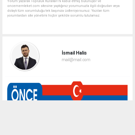
Yorum yazarak Topluluk Kuralları’nı kabul etmiş bulunuyor ve
oncememleket.com sitesine yaptığınız yorumunuzla ilgili doğrudan veya
dolaylı tüm sorumluluğu tek başınıza üstleniyorsunuz. Yazılan tüm
yorumlardan site yönetimi hiçbir şekilde sorumlu tutulamaz.
İsmail Halis
mail@mail.com