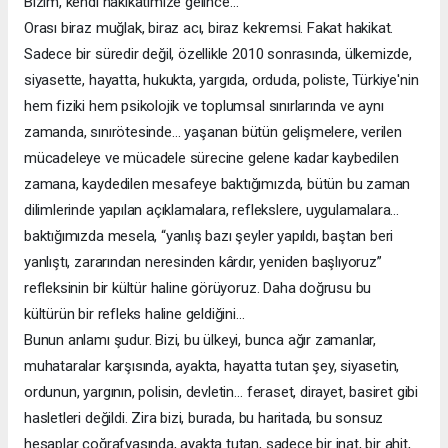
Bizim, kendi hakikatimize gelince…
Orası biraz muğlak, biraz acı, biraz kekremsi. Fakat hakikat.
Sadece bir süredir değil, özellikle 2010 sonrasında, ülkemizde,
siyasette, hayatta, hukukta, yargıda, orduda, poliste, Türkiye'nin
hem fiziki hem psikolojik ve toplumsal sınırlarında ve aynı
zamanda, sınırötesinde… yaşanan bütün gelişmelere, verilen
mücadeleye ve mücadele sürecine gelene kadar kaybedilen
zamana, kaydedilen mesafeye baktığımızda, bütün bu zaman
dilimlerinde yapılan açıklamalara, reflekslere, uygulamalara…
baktığımızda mesela, “yanlış bazı şeyler yapıldı, baştan beri
yanlıştı, zararından neresinden kârdır, yeniden başlıyoruz”
refleksinin bir kültür haline görüyoruz. Daha doğrusu bu
kültürün bir refleks haline geldiğini…
Bunun anlamı şudur. Bizi, bu ülkeyi, bunca ağır zamanlar,
muhataralar karşısında, ayakta, hayatta tutan şey, siyasetin,
ordunun, yargının, polisin, devletin… feraset, dirayet, basiret gibi
hasletleri değildi. Zira bizi, burada, bu haritada, bu sonsuz
hesaplar coğrafyasında, ayakta tutan, sadece bir inat, bir ahit,