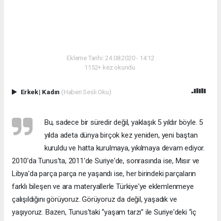
Ekleme Tarihi: 24.08.2020 - 14:12
1152+ kez okundu.
Erkek
|
Kadın
(Haberi Sesli Oku)
Bu, sadece bir süredir değil, yaklaşık 5 yıldır böyle. 5
yılda adeta dünya birçok kez yeniden, yeni baştan
kuruldu ve hatta kurulmaya, yıkılmaya devam ediyor.
2010'da Tunus'ta, 2011'de Suriye'de, sonrasında ise, Mısır ve
Libya'da parça parça ne yaşandı ise, her birindeki parçaların
farklı bileşen ve ara materyallerle Türkiye'ye eklemlenmeye
çalışıldığını görüyoruz. Görüyoruz da değil, yaşadık ve
yaşıyoruz. Bazen, Tunus'taki “yaşam tarzı” ile Suriye'deki “iç