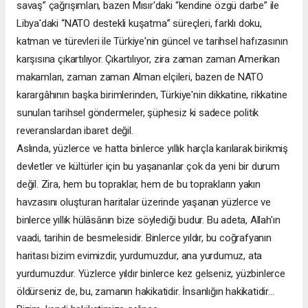
savaş” çağrışımları, bazen Mısır'daki “kendine özgü darbe” ile
Libya'daki “NATO destekli kuşatma” süreçleri, farklı doku,
katman ve türevleri ile Türkiye'nin güncel ve tarihsel hafızasının
karşısına çıkartılıyor. Çıkartılıyor, zira zaman zaman Amerikan
makamları, zaman zaman Alman elçileri, bazen de NATO
karargâhının başka birimlerinden, Türkiye'nin dikkatine, rikkatine
sunulan tarihsel göndermeler, şüphesiz ki sadece politik
reveranslardan ibaret değil.
Aslında, yüzlerce ve hatta binlerce yıllık harçla karılarak birikmiş
devletler ve kültürler için bu yaşananlar çok da yeni bir durum
değil. Zira, hem bu topraklar, hem de bu toprakların yakın
havzasını oluşturan haritalar üzerinde yaşanan yüzlerce ve
binlerce yıllık hülâsânın bize söylediği budur. Bu adeta, Allah'ın
vaadi, tarihin de besmelesidir. Binlerce yıldır, bu coğrafyanın
haritası bizim evimizdir, yurdumuzdur, ana yurdumuz, ata
yurdumuzdur. Yüzlerce yıldır binlerce kez gelseniz, yüzbinlerce
öldürseniz de, bu, zamanın hakikatidir. İnsanlığın hakikatidir…