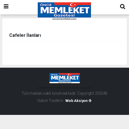
Cafeler İlanları
haber paketi
haber scripti
haber yazılımı
Tüm hakları saklı tutulmaktadır. Copyright 2026©
Haber Yazılımı :
Web Aksiyon ®