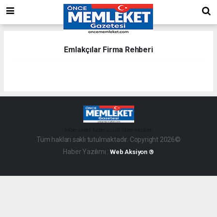
Emlakçılar Firma Rehberi
haber paketi
haber scripti
haber yazılımı
Tüm hakları saklı tutulmaktadır. Copyright 2026©
Haber Yazılımı :
Web Aksiyon ®