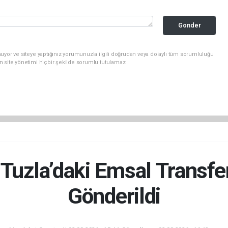
Gonder
uyor ve siteye yaptığınız yorumunuzla ilgili doğrudan veya dolaylı tüm sorumluluğu
n site yönetimi hiçbir şekilde sorumlu tutulamaz.
 Tuzla’daki Emsal Transfer
Gönderildi