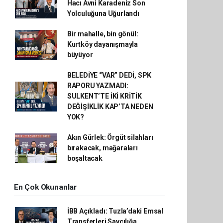
Hacı Avni Karadeniz Son
Yolculuğuna Uğurlandı
Bir mahalle, bin gönül:
Kurtköy dayanışmayla
büyüyor
BELEDİYE “VAR” DEDİ, SPK
RAPORU YAZMADI:
SULKENT’TE İKİ KRİTİK
DEĞİŞİKLİK KAP’TA NEDEN
YOK?
Akın Gürlek: Örgüt silahları
bırakacak, mağaraları
boşaltacak
En Çok Okunanlar
İBB Açıkladı: Tuzla’daki Emsal
Transferleri Savcılığa