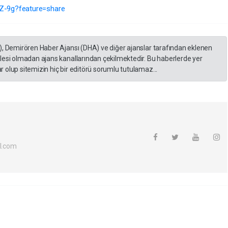
Z-9g?feature=share
), Demirören Haber Ajansı (DHA) ve diğer ajanslar tarafından eklenen
lesi olmadan ajans kanallarından çekilmektedir. Bu haberlerde yer
 olup sitemizin hiç bir editörü sorumlu tutulamaz...
l.com