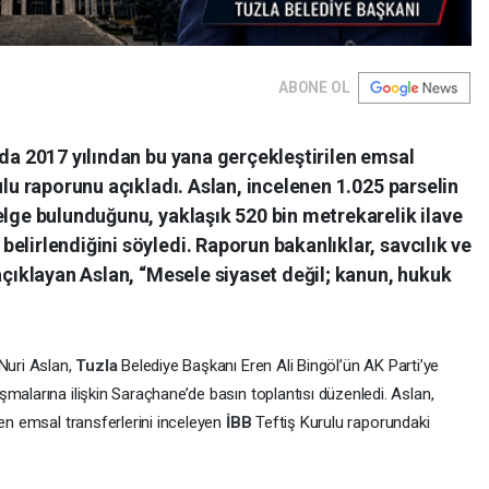
ABONE OL
’da 2017 yılından bu yana gerçekleştirilen emsal
ulu raporunu açıkladı. Aslan, incelenen 1.025 parselin
elge bulunduğunu, yaklaşık 520 bin metrekarelik ilave
elirlendiğini söyledi. Raporun bakanlıklar, savcılık ve
 açıklayan Aslan, “Mesele siyaset değil; kanun, hukuk
 Nuri Aslan,
Tuzla
Belediye Başkanı Eren Ali Bingöl’ün AK Parti’ye
malarına ilişkin Saraçhane’de basın toplantısı düzenledi. Aslan,
len emsal transferlerini inceleyen
İBB
Teftiş Kurulu raporundaki