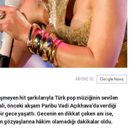
ABONE OL
 düşmeyen hit şarkılarıyla Türk pop müziğinin sevilen
Sali, önceki akşam Paribu Vadi Açıkhava’da verdiği
r gece yaşattı. Gecenin en dikkat çeken anı ise,
en gözyaşlarına hâkim olamadığı dakikalar oldu.