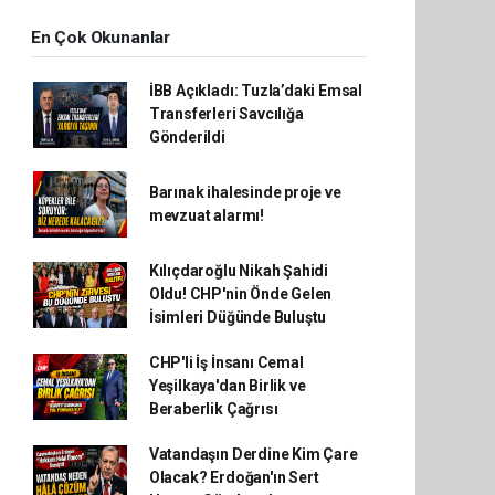
En Çok Okunanlar
İBB Açıkladı: Tuzla’daki Emsal
Transferleri Savcılığa
Gönderildi
Barınak ihalesinde proje ve
mevzuat alarmı!
Kılıçdaroğlu Nikah Şahidi
Oldu! CHP'nin Önde Gelen
İsimleri Düğünde Buluştu
CHP'li İş İnsanı Cemal
Yeşilkaya'dan Birlik ve
Beraberlik Çağrısı
Vatandaşın Derdine Kim Çare
Olacak? Erdoğan'ın Sert