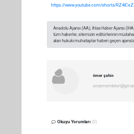
https://www.youtube.com/shorts/RZ4ICeZ
Anadolu Ajansı (AA), İhlas Haber Ajansı (İHA
tüm haberler, sitemizin editörlerinin müdaha
alan hukuki muhataplar haberi geçen ajanslar
ömer şahin
oncememleket@gmai
Okuyu Yorumları
(0)