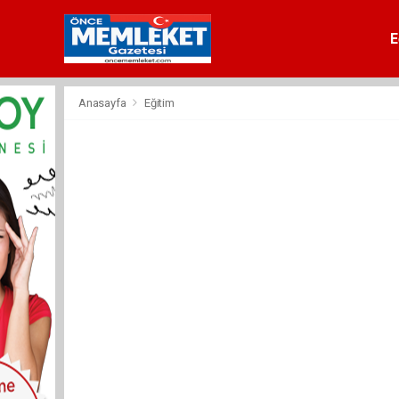
E
Anasayfa
Eğitim