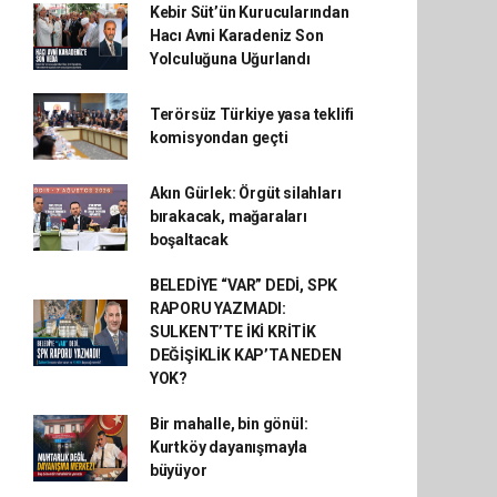
Kebir Süt’ün Kurucularından
Hacı Avni Karadeniz Son
Yolculuğuna Uğurlandı
Terörsüz Türkiye yasa teklifi
komisyondan geçti
Akın Gürlek: Örgüt silahları
bırakacak, mağaraları
boşaltacak
BELEDİYE “VAR” DEDİ, SPK
RAPORU YAZMADI:
SULKENT’TE İKİ KRİTİK
DEĞİŞİKLİK KAP’TA NEDEN
YOK?
Bir mahalle, bin gönül:
Kurtköy dayanışmayla
büyüyor