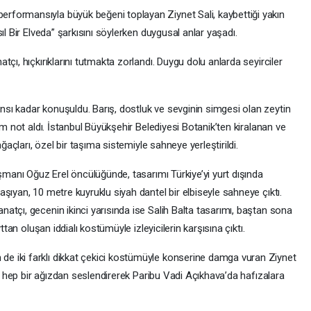
formansıyla büyük beğeni toplayan Ziynet Sali, kaybettiği yakın
ıl Bir Elveda” şarkısını söylerken duygusal anlar yaşadı.
çı, hıçkırıklarını tutmakta zorlandı. Duygu dolu anlarda seyirciler
ı kadar konuşuldu. Barış, dostluk ve sevginin simgesi olan zeytin
am not aldı. İstanbul Büyükşehir Belediyesi Botanik’ten kiralanan ve
ağaçları, özel bir taşıma sistemiyle sahneye yerleştirildi.
ışmanı Oğuz Erel öncülüğünde, tasarımı Türkiye’yi yurt dışında
şıyan, 10 metre kuyruklu siyah dantel bir elbiseyle sahneye çıktı.
tçı, gecenin ikinci yarısında ise Salih Balta tasarımı, baştan sona
ttan oluşan iddialı kostümüyle izleyicilerin karşısına çıktı.
 iki farklı dikkat çekici kostümüyle konserine damga vuran Ziynet
le hep bir ağızdan seslendirerek Paribu Vadi Açıkhava’da hafızalara