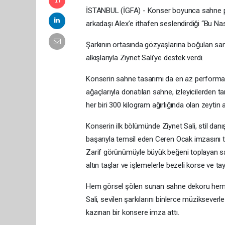
İSTANBUL (İGFA) - Konser boyunca sahne per
arkadaşı Alex’e ithafen seslendirdiği “Bu Nas
Şarkının ortasında gözyaşlarına boğulan sanat
alkışlarıyla Ziynet Sali’ye destek verdi.
Konserin sahne tasarımı da en az performans
ağaçlarıyla donatılan sahne, izleyicilerden t
her biri 300 kilogram ağırlığında olan zeytin 
Konserin ilk bölümünde Ziynet Sali, stil dan
başarıyla temsil eden Ceren Ocak imzasını ta
Zarif görünümüyle büyük beğeni toplayan sana
altın taşlar ve işlemelerle bezeli korse ve tay
Hem görsel şölen sunan sahne dekoru hem de
Sali, sevilen şarkılarını binlerce müziksever
kazınan bir konsere imza attı.