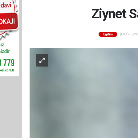
Ziynet S
(ÖM) - Önc
Eğitim