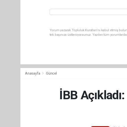
Yorum yazarak Topluluk Kuralları’nı kabul etmiş bulun
tek başınıza üstleniyorsunuz. Yazılan tüm yorumlarda
Anasayfa
Güncel
İBB Açıkladı: