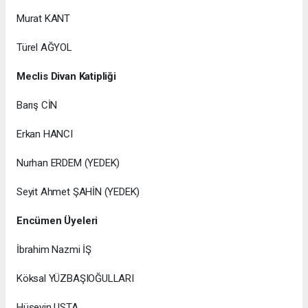
Murat KANT
Türel AĞYOL
Meclis Divan Katipliği
Barış CİN
Erkan HANCI
Nurhan ERDEM (YEDEK)
Seyit Ahmet ŞAHİN (YEDEK)
Encümen Üyeleri
İbrahim Nazmi İŞ
Köksal YÜZBAŞIOĞULLARI
Hüseyin USTA