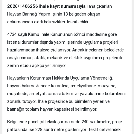
2026/1406256 ihale kayıt numarasıyla
ilana çıkarılan
Hayvan Barınağı Yapım İşi’nin 13 belgeden oluşan
dokümanında ciddi belirsizlikler tespit edildi.
4734 sayılı Kamu İhale Kanunu’nun 62’nci maddesine göre,
istisnai durumlar dışında yapım işlerinde uygulama projeleri
hazırlanmadan ihaleye çıkılamıyor. Ancak incelenen belgelerde
onaylı mimari, statik, mekanik ve elektrik uygulama projeleri ile
zemin etüdü açıkça yer almıyor.
Hayvanların Korunması Hakkında Uygulama Yönetmeliği;
hayvan bakımevlerinde karantina, ameliyathane, muayene,
müşahede, ameliyat sonrası bakım ve yavrulu anne bölümlerini
zorunlu tutuyor. İhale projesinde bu birimlerin yerleri ve
barınağın toplam hayvan kapasitesi belirtilmiyor.
Belgelerde panel çit teknik şartnamede 240 santimetre, proje
paftasında ise 228 santimetre gösteriliyor. Teklif cetvelindeki