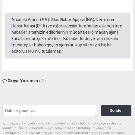
Anadolu Ajansı (AA), İhlas Haber Ajansı (İHA), Demirören
Haber Ajansı (DHA) ve diğer ajanslar tarafından eklenen tüm
haberler, sitemizin editörlerinin müdahalesi olmadan ajans
kanallarından çekilmektedir. Bu haberlerde yer alan hukuki
muhataplar haberi geçen ajanslar olup sitemizin hiç bir
editörü sorumlu tutulamaz...
Okuyu Yorumları
(0)
Gonder
Yorum yazarak Topluluk Kuralları’nı kabul etmiş bulunuyor ve siteye yaptığınız
yorumunuzla ilgili doğrudan veya dolaylı tüm sorumluluğu tek başınıza
üstleniyorsunuz. Yazılan tüm yorumlardan site yönetimi hiçbir şekilde sorumlu