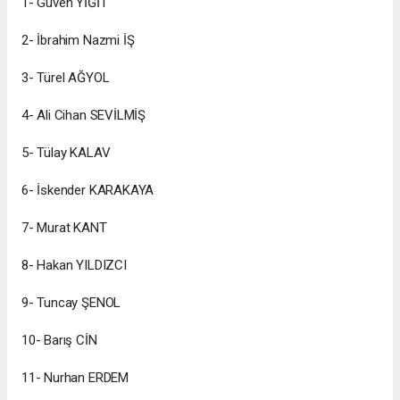
1- Güven YİĞİT
2- İbrahim Nazmi İŞ
3- Türel AĞYOL
4- Ali Cihan SEVİLMİŞ
5- Tülay KALAV
6- İskender KARAKAYA
7- Murat KANT
8- Hakan YILDIZCI
9- Tuncay ŞENOL
10- Barış CİN
11- Nurhan ERDEM