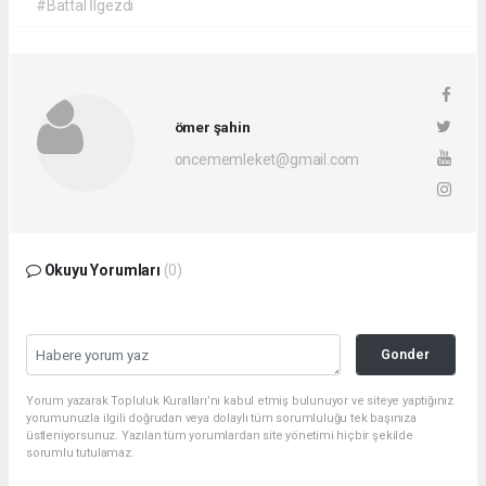
#Battal İlgezdi
ömer şahin
oncememleket@gmail.com
Okuyu Yorumları
(0)
Gonder
Yorum yazarak Topluluk Kuralları’nı kabul etmiş bulunuyor ve siteye yaptığınız
yorumunuzla ilgili doğrudan veya dolaylı tüm sorumluluğu tek başınıza
üstleniyorsunuz. Yazılan tüm yorumlardan site yönetimi hiçbir şekilde
sorumlu tutulamaz.