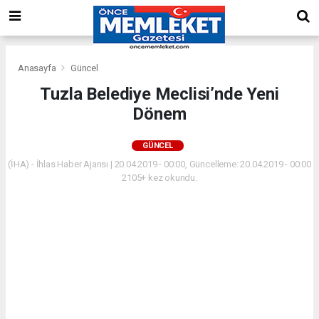
Anasayfa
Güncel
Tuzla Belediye Meclisi’nde Yeni
Dönem
GÜNCEL
(İHA) - İhlas Haber Ajansı | 20.04.2019 - 00:00, Güncelleme: 20.04.2019 - 00:00
2105+ kez okundu.