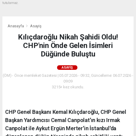
tutulamaz.
Anasayfa
Asayiş
Kılıçdaroğlu Nikah Şahidi Oldu!
CHP'nin Önde Gelen İsimleri
Düğünde Buluştu
ASAYIŞ
(ÖM) - Önce memleket Gazetesi | 05.07.2026 - 09:32, Güncelleme: 06.07.2026 -
09:09
3215+ kez okundu.
CHP Genel Başkanı Kemal Kılıçdaroğlu, CHP Genel
Başkan Yardımcısı Cemal Canpolat'ın kızı Irmak
Canpolat ile Aykut Ergün Merter'in İstanbul'da