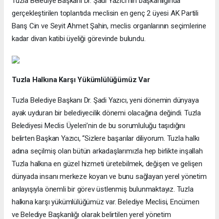
Tuzla Belediye Başkanı Dr. Şadi Yazıcı’nın başkanlığında
gerçekleştirilen toplantıda meclisin en genç 2 üyesi AK Partili
Barış Cin ve Seyit Ahmet Şahin, meclis organlarının seçimlerine
kadar divan katibi üyeliği görevinde bulundu.
Tuzla Halkına Karşı Yükümlülüğümüz Var
Tuzla Belediye Başkanı Dr. Şadi Yazıcı, yeni dönemin dünyaya
ayak uyduran bir belediyecilik dönemi olacağına değindi. Tuzla
Belediyesi Meclis Üyeleri’nin de bu sorumluluğu taşıdığını
belirten Başkan Yazıcı, “Sizlere başarılar diliyorum. Tuzla halkı
adına seçilmiş olan bütün arkadaşlarımızla hep birlikte inşallah
Tuzla halkına en güzel hizmeti üretebilmek, değişen ve gelişen
dünyada insanı merkeze koyan ve bunu sağlayan yerel yönetim
anlayışıyla önemli bir görev üstlenmiş bulunmaktayız. Tuzla
halkına karşı yükümlülüğümüz var. Belediye Meclisi, Encümen
ve Belediye Başkanlığı olarak belirtilen yerel yönetim