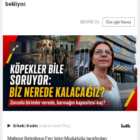
bekliyor.
ABONE OL
Erkek
|
Kadın
(Haberi Sesli Oku)
Maltepe Belediyesi Fen İşleri Müdürlüğü tarafından