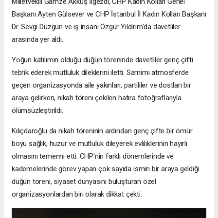
Milletvekili Gamze Akkuş İlgezdi, CHP Kadın Kolları Genel
Başkanı Ayten Gülsever ve CHP İstanbul İl Kadın Kolları Başkanı
Dr. Sevgi Düzgün ve iş insanı Özgür Yıldırım'da davetliler
arasında yer aldı.
Yoğun katılımın olduğu düğün töreninde davetliler genç çifti
tebrik ederek mutluluk dileklerini iletti. Samimi atmosferde
geçen organizasyonda aile yakınları, partililer ve dostları bir
araya gelirken, nikah töreni çekilen hatıra fotoğraflarıyla
ölümsüzleştirildi.
Kılıçdaroğlu da nikah töreninin ardından genç çifte bir ömür
boyu sağlık, huzur ve mutluluk dileyerek evliliklerinin hayırlı
olmasını temenni etti. CHP'nin farklı dönemlerinde ve
kademelerinde görev yapan çok sayıda ismin bir araya geldiği
düğün töreni, siyaset dünyasını buluşturan özel
organizasyonlardan biri olarak dikkat çekti.