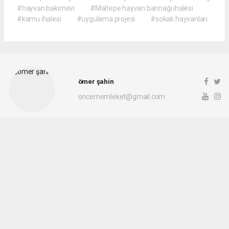
#hayvan bakımevi
#Maltepe hayvan barınağı ihalesi
#kamu ihalesi
#uygulama projesi
#sokak hayvanları
ömer şahin
oncememleket@gmail.com
Okuyu Yorumları
(0)
Gonder
Yorum yazarak Topluluk Kuralları’nı kabul etmiş bulunuyor ve siteye yaptığınız
yorumunuzla ilgili doğrudan veya dolaylı tüm sorumluluğu tek başınıza
üstleniyorsunuz. Yazılan tüm yorumlardan site yönetimi hiçbir şekilde sorumlu
tutulamaz.