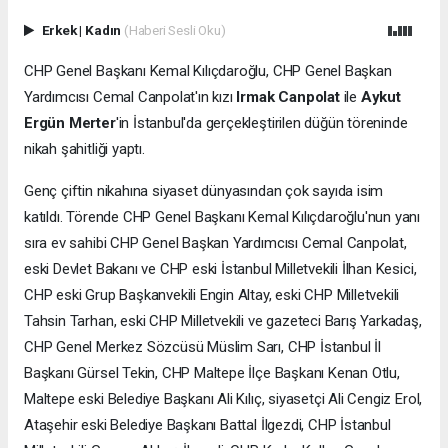
Erkek
|
Kadın
(Haberi Sesli Oku)
CHP Genel Başkanı Kemal Kılıçdaroğlu, CHP Genel Başkan
Yardımcısı Cemal Canpolat'ın kızı
Irmak Canpolat
ile
Aykut
Ergün Merter
'in İstanbul'da gerçekleştirilen düğün töreninde
nikah şahitliği yaptı.
Genç çiftin nikahına siyaset dünyasından çok sayıda isim
katıldı. Törende CHP Genel Başkanı Kemal Kılıçdaroğlu'nun yanı
sıra ev sahibi CHP Genel Başkan Yardımcısı Cemal Canpolat,
eski Devlet Bakanı ve CHP eski İstanbul Milletvekili İlhan Kesici,
CHP eski Grup Başkanvekili Engin Altay, eski CHP Milletvekili
Tahsin Tarhan, eski CHP Milletvekili ve gazeteci Barış Yarkadaş,
CHP Genel Merkez Sözcüsü Müslim Sarı, CHP İstanbul İl
Başkanı Gürsel Tekin, CHP Maltepe İlçe Başkanı Kenan Otlu,
Maltepe eski Belediye Başkanı Ali Kılıç, siyasetçi Ali Cengiz Erol,
Ataşehir eski Belediye Başkanı Battal İlgezdi, CHP İstanbul