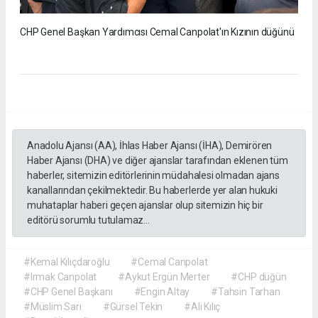
CHP Genel Başkan Yardımcısı Cemal Canpolat'ın Kızının düğünü
Anadolu Ajansı (AA), İhlas Haber Ajansı (İHA), Demirören
Haber Ajansı (DHA) ve diğer ajanslar tarafından eklenen tüm
haberler, sitemizin editörlerinin müdahalesi olmadan ajans
kanallarından çekilmektedir. Bu haberlerde yer alan hukuki
muhataplar haberi geçen ajanslar olup sitemizin hiç bir
editörü sorumlu tutulamaz...
#Kemal Kılıçdaroğlu
#Cemal Canpolat
#Irmak Canpolat
#Aykut Ergün Merter
#CHP düğün
#CHP Genel Başkanı
#Engin Altay
#Tahsin Tarhan
#Müslim Sarı
#Gürsel Tekin
#Ali Kılıç