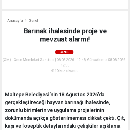
Anasayfa
Genel
Barınak ihalesinde proje ve
mevzuat alarmı!
GENEL
(ÖM) - Önce Memleket Gazetesi | 08.08.2026 - 12:48, Güncelleme: 08.08.2026 -
12:55
4110 kez okundu.
Maltepe Belediyesi’nin 18 Ağustos 2026’da
gerçekleştireceği hayvan barınağı ihalesinde,
zorunlu birimlerin ve uygulama projelerinin
dokümanda açıkça gösterilmemesi dikkat çekti. Çit,
kapı ve foseptik detaylarındaki çelişkiler açıklama