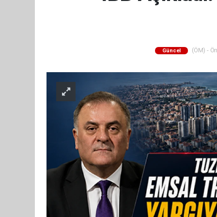
(ÖM) - Ön
Güncel