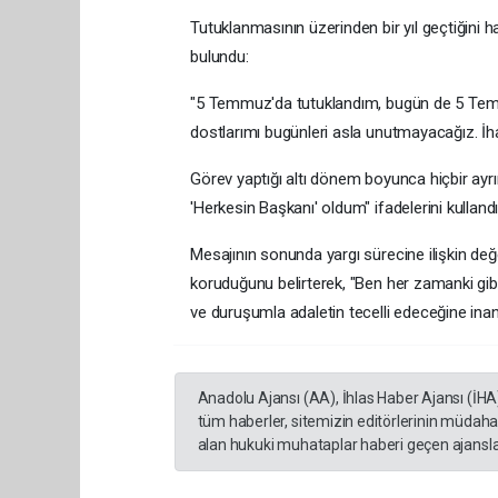
Tutuklanmasının üzerinden bir yıl geçtiğini h
bulundu:
"5 Temmuz'da tutuklandım, bugün de 5 Temmu
dostlarımı bugünleri asla unutmayacağız. İha
Görev yaptığı altı dönem boyunca hiçbir ayr
'Herkesin Başkanı' oldum" ifadelerini kullandı
Mesajının sonunda yargı sürecine ilişkin de
koruduğunu belirterek, "Ben her zamanki gibi
ve duruşumla adaletin tecelli edeceğine inanı
Anadolu Ajansı (AA), İhlas Haber Ajansı (İHA
tüm haberler, sitemizin editörlerinin müdaha
alan hukuki muhataplar haberi geçen ajanslar