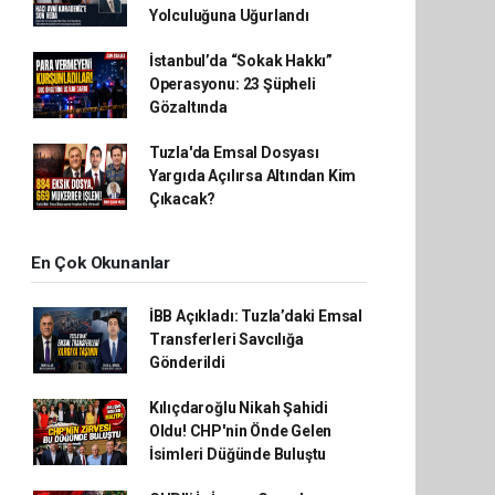
Yolculuğuna Uğurlandı
İstanbul’da “Sokak Hakkı”
Operasyonu: 23 Şüpheli
Gözaltında
Tuzla'da Emsal Dosyası
Yargıda Açılırsa Altından Kim
Çıkacak?
En Çok Okunanlar
İBB Açıkladı: Tuzla’daki Emsal
Transferleri Savcılığa
Gönderildi
Kılıçdaroğlu Nikah Şahidi
Oldu! CHP'nin Önde Gelen
İsimleri Düğünde Buluştu