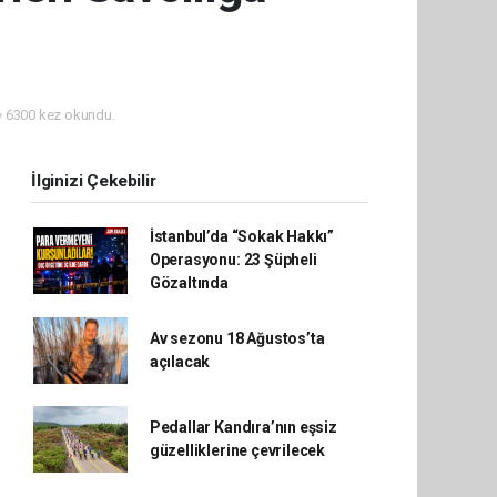
6300 kez okundu.
İlginizi Çekebilir
İstanbul’da “Sokak Hakkı”
Operasyonu: 23 Şüpheli
Gözaltında
Av sezonu 18 Ağustos’ta
açılacak
Pedallar Kandıra’nın eşsiz
güzelliklerine çevrilecek