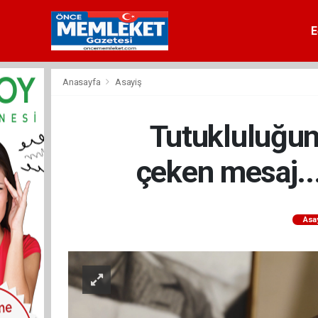
E
Anasayfa
Asayiş
Tutukluluğunu
çeken mesaj..
Asa