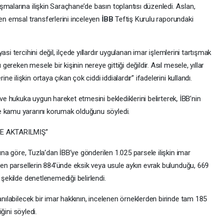
malarına ilişkin Saraçhane’de basın toplantısı düzenledi. Aslan,
len emsal transferlerini inceleyen
İBB
Teftiş Kurulu raporundaki
asi tercihini değil, ilçede yıllardır uygulanan imar işlemlerini tartışmak
 gereken mesele bir kişinin nereye gittiği değildir. Asıl mesele, yıllar
rine ilişkin ortaya çıkan çok ciddi iddialardır” ifadelerini kullandı.
 ve hukuka uygun hareket etmesini beklediklerini belirterek, İBB’nin
e kamu yararını korumak olduğunu söyledi.
E AKTARILMIŞ”
rına göre, Tuzla’dan İBB’ye gönderilen 1.025 parsele ilişkin imar
enen parsellerin 884’ünde eksik veya usule aykırı evrak bulunduğu, 669
 şekilde denetlenemediği belirlendi.
anılabilecek bir imar hakkının, incelenen örneklerden birinde tam 185
iğini söyledi.