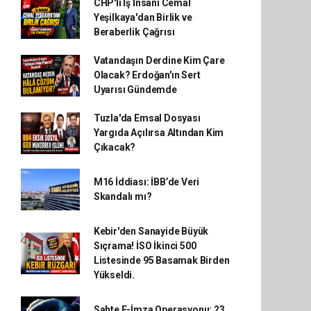
CHP'li İş İnsanı Cemal
Yeşilkaya'dan Birlik ve
Beraberlik Çağrısı
Vatandaşın Derdine Kim Çare
Olacak? Erdoğan'ın Sert
Uyarısı Gündemde
Tuzla'da Emsal Dosyası
Yargıda Açılırsa Altından Kim
Çıkacak?
M16 İddiası: İBB’de Veri
Skandalı mı?
Kebir'den Sanayide Büyük
Sıçrama! İSO İkinci 500
Listesinde 95 Basamak Birden
Yükseldi.
Sahte E-İmza Operasyonu: 23