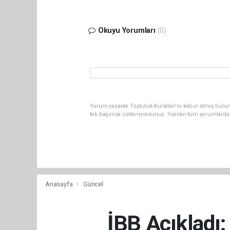
Okuyu Yorumları
(0)
Yorum yazarak Topluluk Kuralları’nı kabul etmiş bulun
tek başınıza üstleniyorsunuz. Yazılan tüm yorumlarda
Anasayfa
Güncel
İBB Açıkladı: