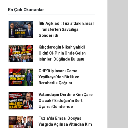
En Çok Okunanlar
İBB Açıkladı: Tuzla’daki Emsal
Transferleri Savcılığa
Gönderildi
Kılıçdaroğlu Nikah Şahidi
Oldu! CHP'nin Önde Gelen
İsimleri Düğünde Buluştu
CHP'li İş İnsanı Cemal
Yeşilkaya'dan Birlik ve
Beraberlik Çağrısı
Vatandaşın Derdine Kim Çare
Olacak? Erdoğan'ın Sert
Uyarısı Gündemde
Tuzla'da Emsal Dosyası
Yargıda Açılırsa Altından Kim