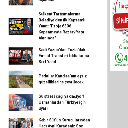
Sulkent Tartışmalarına
Belediye'den İlk Kapsamlı
Yanıt: "Proje 6306
Kapsamında Rezerv Yapı
Alanında"
Şadi Yazıcı’dan Tuzla’daki
Emsal Transferi İddialarına
Sert Yanıt
Pedallar Kandıra’nın eşsiz
güzelliklerine çevrilecek
Su stresi çağı yaklaşıyor!
Uzmanlardan Türkiye için
uyarı
Kebir Süt’ün Kurucularından
Hacı Avni Karadeniz Son