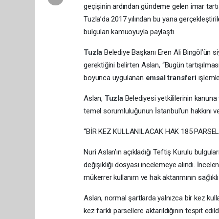
geçişinin ardından gündeme gelen imar tartış
Tuzla’da 2017 yılından bu yana gerçekleştiri
bulguları kamuoyuyla paylaştı.
Tuzla
Belediye Başkanı Eren Ali Bingöl’ün siy
gerektiğini belirten Aslan, “Bugün tartışılması
boyunca uygulanan
emsal transferi
işlemle
Aslan,
Tuzla
Belediyesi yetkililerinin kanuna
temel sorumluluğunun İstanbul’un hakkını v
“BİR KEZ KULLANILACAK HAK 185 PARSEL
Nuri Aslan’ın açıkladığı Teftiş Kurulu bulgula
değişikliği dosyası incelemeye alındı. İncel
mükerrer kullanım ve hak aktarımının sağlıklı
Aslan, normal şartlarda yalnızca bir kez kull
kez farklı parsellere aktarıldığının tespit edild