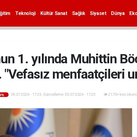
ğitim
Teknoloji
Kültür Sanat
Sağlık
Siyaset
Dünya
Ek
n 1. yılında Muhittin Bö
. "Vefasız menfaatçileri 
05.07.2026 - 17:23, Güncelleme: 05.07.2026 - 17:23
2170+ kez okund
yiş