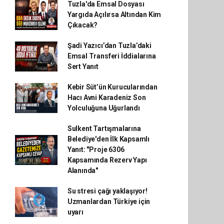
Tuzla'da Emsal Dosyası
Yargıda Açılırsa Altından Kim
Çıkacak?
Şadi Yazıcı’dan Tuzla’daki
Emsal Transferi İddialarına
Sert Yanıt
Kebir Süt’ün Kurucularından
Hacı Avni Karadeniz Son
Yolculuğuna Uğurlandı
Sulkent Tartışmalarına
Belediye'den İlk Kapsamlı
Yanıt: "Proje 6306
Kapsamında Rezerv Yapı
Alanında"
Su stresi çağı yaklaşıyor!
Uzmanlardan Türkiye için
uyarı