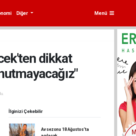
onomi
Diğer
Menü
cek'ten dikkat
unutmayacağız"
u.
İlginizi Çekebilir
Av sezonu 18 Ağustos’ta
açılacak