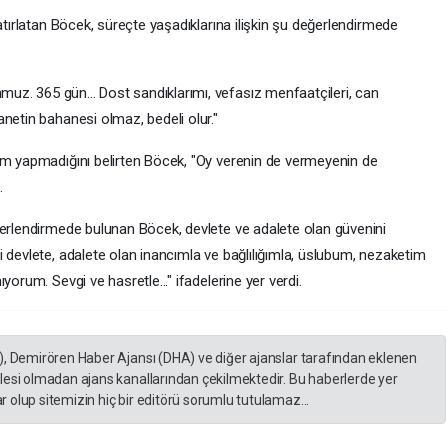
atırlatan Böcek, süreçte yaşadıklarına ilişkin şu değerlendirmede
z. 365 gün... Dost sandıklarımı, vefasız menfaatçileri, can
netin bahanesi olmaz, bedeli olur."
ım yapmadığını belirten Böcek, "Oy verenin de vermeyenin de
.
ğerlendirmede bulunan Böcek, devlete ve adalete olan güvenini
 devlete, adalete olan inancımla ve bağlılığımla, üslubum, nezaketim
yorum. Sevgi ve hasretle..." ifadelerine yer verdi.
), Demirören Haber Ajansı (DHA) ve diğer ajanslar tarafından eklenen
lesi olmadan ajans kanallarından çekilmektedir. Bu haberlerde yer
 olup sitemizin hiç bir editörü sorumlu tutulamaz...