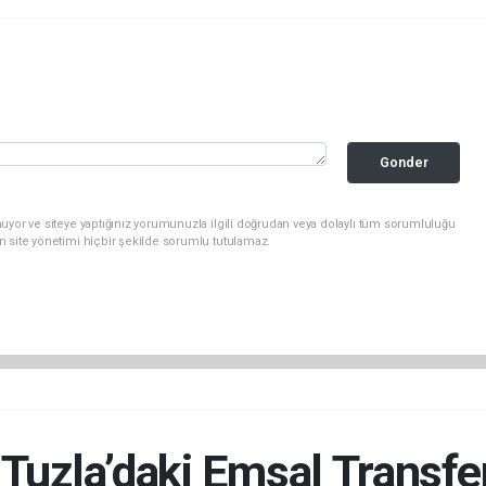
Gonder
uyor ve siteye yaptığınız yorumunuzla ilgili doğrudan veya dolaylı tüm sorumluluğu
n site yönetimi hiçbir şekilde sorumlu tutulamaz.
 Tuzla’daki Emsal Transfer