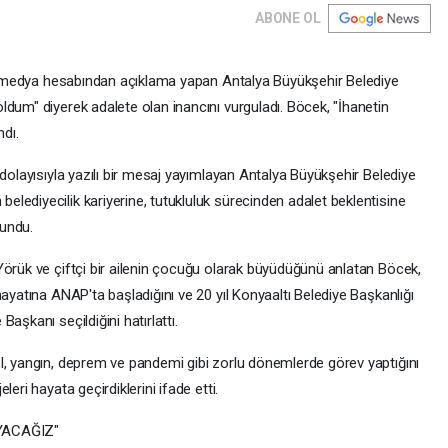
ABONE OL
yal medya hesabından açıklama yapan Antalya Büyükşehir Belediye
dum" diyerek adalete olan inancını vurguladı. Böcek, "İhanetin
ndı.
 dolayısıyla yazılı bir mesaj yayımlayan Antalya Büyükşehir Belediye
lediyecilik kariyerine, tutukluluk sürecinden adalet beklentisine
lundu.
Yörük ve çiftçi bir ailenin çocuğu olarak büyüdüğünü anlatan Böcek,
hayatına ANAP'ta başladığını ve 20 yıl Konyaaltı Belediye Başkanlığı
aşkanı seçildiğini hatırlattı.
l, yangın, deprem ve pandemi gibi zorlu dönemlerde görev yaptığını
eri hayata geçirdiklerini ifade etti.
YACAĞIZ"