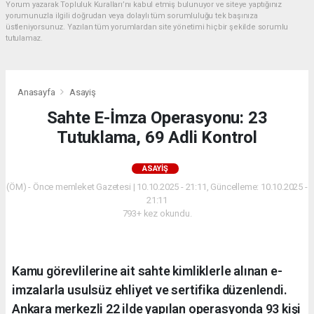
Yorum yazarak Topluluk Kuralları’nı kabul etmiş bulunuyor ve siteye yaptığınız
yorumunuzla ilgili doğrudan veya dolaylı tüm sorumluluğu tek başınıza
üstleniyorsunuz. Yazılan tüm yorumlardan site yönetimi hiçbir şekilde sorumlu
tutulamaz.
Anasayfa
Asayiş
Sahte E-İmza Operasyonu: 23
Tutuklama, 69 Adli Kontrol
ASAYIŞ
(ÖM) - Önce memleket Gazetesi | 10.10.2025 - 21:11, Güncelleme: 10.10.2025 -
21:11
793+ kez okundu.
Kamu görevlilerine ait sahte kimliklerle alınan e-
imzalarla usulsüz ehliyet ve sertifika düzenlendi.
Ankara merkezli 22 ilde yapılan operasyonda 93 kişi