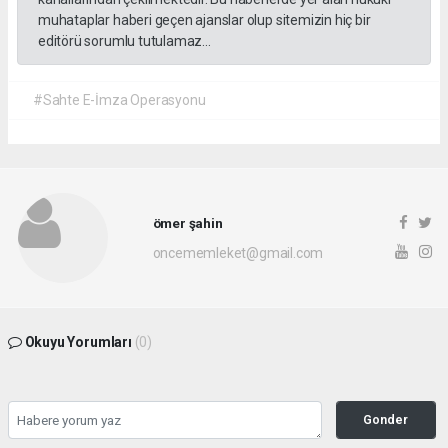
muhataplar haberi geçen ajanslar olup sitemizin hiç bir
editörü sorumlu tutulamaz...
#Sahte E-İmza Operasyonu
ömer şahin
oncememleket@gmail.com
Okuyu Yorumları
(0)
Gonder