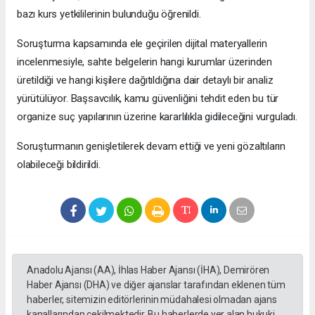
bazı kurs yetkililerinin bulunduğu öğrenildi.
Soruşturma kapsamında ele geçirilen dijital materyallerin
incelenmesiyle, sahte belgelerin hangi kurumlar üzerinden
üretildiği ve hangi kişilere dağıtıldığına dair detaylı bir analiz
yürütülüyor. Başsavcılık, kamu güvenliğini tehdit eden bu tür
organize suç yapılarının üzerine kararlılıkla gidileceğini vurguladı.
Soruşturmanın genişletilerek devam ettiği ve yeni gözaltıların
olabileceği bildirildi.
Anadolu Ajansı (AA), İhlas Haber Ajansı (İHA), Demirören
Haber Ajansı (DHA) ve diğer ajanslar tarafından eklenen tüm
haberler, sitemizin editörlerinin müdahalesi olmadan ajans
kanallarından çekilmektedir. Bu haberlerde yer alan hukuki