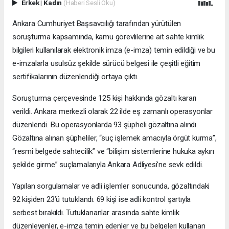
Erkek
|
Kadın
(Haberi Sesli Oku)
Ankara Cumhuriyet Başsavcılığı tarafından yürütülen
soruşturma kapsamında, kamu görevlilerine ait sahte kimlik
bilgileri kullanılarak elektronik imza (e-imza) temin edildiği ve bu
e-imzalarla usulsüz şekilde sürücü belgesi ile çeşitli eğitim
sertifikalarının düzenlendiği ortaya çıktı.
Soruşturma çerçevesinde 125 kişi hakkında gözaltı kararı
verildi. Ankara merkezli olarak 22 ilde eş zamanlı operasyonlar
düzenlendi. Bu operasyonlarda 93 şüpheli gözaltına alındı.
Gözaltına alınan şüpheliler, “suç işlemek amacıyla örgüt kurma”,
“resmi belgede sahtecilik” ve “bilişim sistemlerine hukuka aykırı
şekilde girme” suçlamalarıyla Ankara Adliyesi’ne sevk edildi.
Yapılan sorgulamalar ve adli işlemler sonucunda, gözaltındaki
92 kişiden 23’ü tutuklandı. 69 kişi ise adli kontrol şartıyla
serbest bırakıldı. Tutuklananlar arasında sahte kimlik
düzenleyenler, e-imza temin edenler ve bu belgeleri kullanan