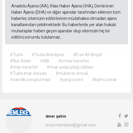
Anadolu Ajansı (AA), İhlas Haber Ajansı (İHA), Demirören
Haber Ajansı (DHA) ve diğer ajanslar tarafından eklenen tüm
haberler, sitemizin editörlerinin müdahalesi olmadan ajans
kanallarından çekilmektedir. Bu haberlerde yer alan hukuki
muhataplar haberi geçen ajanslar olup sitemizin hiç bir
editörü sorumlu tutulamaz...
#Tuzla
#Tuzla Belediyesi
#Eren Ali Bingöl
#Nuri Aslan
#İBB
#emsal transferi
#imar transferi
#imar usulsüzlüğü iddiası
#Tuzla imar dosyası
#mükerrer emsal
#savcılık soruşturması
#yargı süreci
#kamu zararı
ömer şahin
oncememleket@gmail.com