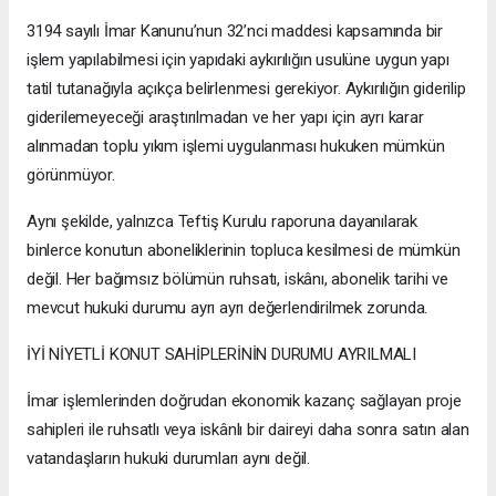
3194 sayılı İmar Kanunu’nun 32’nci maddesi kapsamında bir
işlem yapılabilmesi için yapıdaki aykırılığın usulüne uygun yapı
tatil tutanağıyla açıkça belirlenmesi gerekiyor. Aykırılığın giderilip
giderilemeyeceği araştırılmadan ve her yapı için ayrı karar
alınmadan toplu yıkım işlemi uygulanması hukuken mümkün
görünmüyor.
Aynı şekilde, yalnızca Teftiş Kurulu raporuna dayanılarak
binlerce konutun aboneliklerinin topluca kesilmesi de mümkün
değil. Her bağımsız bölümün ruhsatı, iskânı, abonelik tarihi ve
mevcut hukuki durumu ayrı ayrı değerlendirilmek zorunda.
İYİ NİYETLİ KONUT SAHİPLERİNİN DURUMU AYRILMALI
İmar işlemlerinden doğrudan ekonomik kazanç sağlayan proje
sahipleri ile ruhsatlı veya iskânlı bir daireyi daha sonra satın alan
vatandaşların hukuki durumları aynı değil.