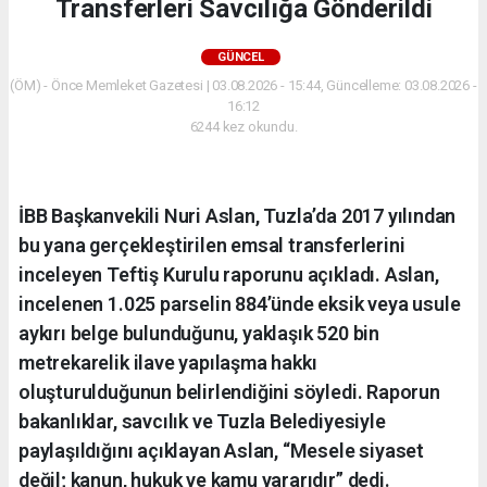
Transferleri Savcılığa Gönderildi
GÜNCEL
(ÖM) - Önce Memleket Gazetesi | 03.08.2026 - 15:44, Güncelleme: 03.08.2026 -
16:12
6244 kez okundu.
İBB Başkanvekili Nuri Aslan, Tuzla’da 2017 yılından
bu yana gerçekleştirilen emsal transferlerini
inceleyen Teftiş Kurulu raporunu açıkladı. Aslan,
incelenen 1.025 parselin 884’ünde eksik veya usule
aykırı belge bulunduğunu, yaklaşık 520 bin
metrekarelik ilave yapılaşma hakkı
oluşturulduğunun belirlendiğini söyledi. Raporun
bakanlıklar, savcılık ve Tuzla Belediyesiyle
paylaşıldığını açıklayan Aslan, “Mesele siyaset
değil; kanun, hukuk ve kamu yararıdır” dedi.