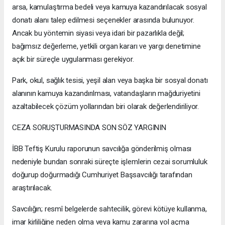
arsa, kamulaştırma bedeli veya kamuya kazandırılacak sosyal
donatı alanı talep edilmesi seçenekler arasında bulunuyor.
Ancak bu yöntemin siyasi veya idari bir pazarlıkla değil;
bağımsız değerleme, yetkili organ kararı ve yargı denetimine
açık bir süreçle uygulanması gerekiyor.
Park, okul, sağlık tesisi, yeşil alan veya başka bir sosyal donatı
alanının kamuya kazandırılması, vatandaşların mağduriyetini
azaltabilecek çözüm yollarından biri olarak değerlendiriliyor.
CEZA SORUŞTURMASINDA SON SÖZ YARGININ
İBB Teftiş Kurulu raporunun savcılığa gönderilmiş olması
nedeniyle bundan sonraki süreçte işlemlerin cezai sorumluluk
doğurup doğurmadığı Cumhuriyet Başsavcılığı tarafından
araştırılacak.
Savcılığın; resmî belgelerde sahtecilik, görevi kötüye kullanma,
imar kirliliğine neden olma veya kamu zararına yol açma