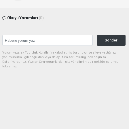
Okuyu Yorumları
(0)
Gonder
Yorum yazarak Topluluk Kuralları’nı kabul etmiş bulunuyor ve siteye yaptığınız
yorumunuzla ilgili doğrudan veya dolaylı tüm sorumluluğu tek başınıza
üstleniyorsunuz. Yazılan tüm yorumlardan site yönetimi hiçbir şekilde sorumlu
tutulamaz.
Sonraki
haber paketi
haber scripti
haber yazılımı
Tüm hakları saklı tutulmaktadır. Copyright 2026©
Haber Yazılımı :
Web Aksiyon ®