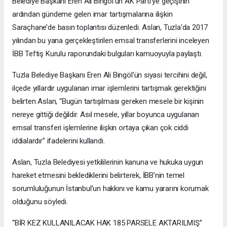
Belediye Başkanı Eren Ali Bingöl’ün AK Parti’ye geçişinin
ardından gündeme gelen imar tartışmalarına ilişkin
Saraçhane’de basın toplantısı düzenledi. Aslan, Tuzla’da 2017
yılından bu yana gerçekleştirilen emsal transferlerini inceleyen
İBB Teftiş Kurulu raporundaki bulguları kamuoyuyla paylaştı.
Tuzla Belediye Başkanı Eren Ali Bingöl’ün siyasi tercihini değil,
ilçede yıllardır uygulanan imar işlemlerini tartışmak gerektiğini
belirten Aslan, “Bugün tartışılması gereken mesele bir kişinin
nereye gittiği değildir. Asıl mesele, yıllar boyunca uygulanan
emsal transferi işlemlerine ilişkin ortaya çıkan çok ciddi
iddialardır” ifadelerini kullandı.
Aslan, Tuzla Belediyesi yetkililerinin kanuna ve hukuka uygun
hareket etmesini beklediklerini belirterek, İBB’nin temel
sorumluluğunun İstanbul’un hakkını ve kamu yararını korumak
olduğunu söyledi.
“BİR KEZ KULLANILACAK HAK 185 PARSELE AKTARILMIŞ”