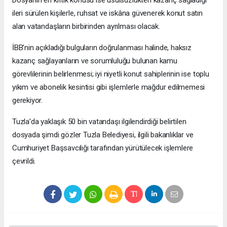
Dosyanın en kritik konusu ise usulsüzlükten kazanç sağladığı
ileri sürülen kişilerle, ruhsat ve iskâna güvenerek konut satın
alan vatandaşların birbirinden ayrılması olacak.
İBB’nin açıkladığı bulguların doğrulanması halinde, haksız
kazanç sağlayanların ve sorumluluğu bulunan kamu
görevlilerinin belirlenmesi; iyi niyetli konut sahiplerinin ise toplu
yıkım ve abonelik kesintisi gibi işlemlerle mağdur edilmemesi
gerekiyor.
Tuzla’da yaklaşık 50 bin vatandaşı ilgilendirdiği belirtilen
dosyada şimdi gözler Tuzla Belediyesi, ilgili bakanlıklar ve
Cumhuriyet Başsavcılığı tarafından yürütülecek işlemlere
çevrildi.