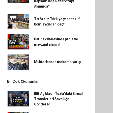
Kapsamında Rezerv Yapı
Alanında"
Terörsüz Türkiye yasa teklifi
komisyondan geçti
Barınak ihalesinde proje ve
mevzuat alarmı!
Muhtarlardan makarna yarışı
En Çok Okunanlar
İBB Açıkladı: Tuzla’daki Emsal
Transferleri Savcılığa
Gönderildi