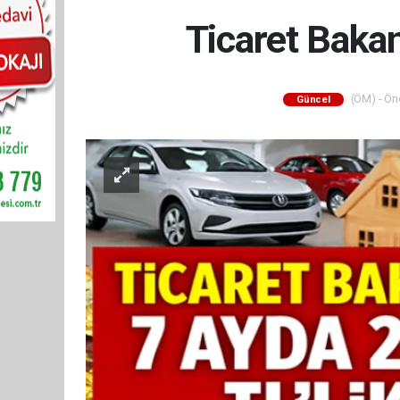
Ticaret Bakan
(ÖM) - Önc
Güncel