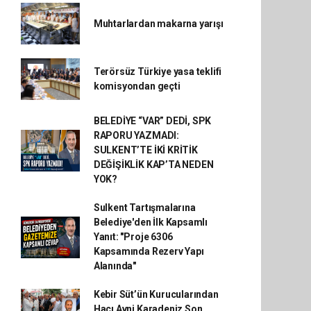
Muhtarlardan makarna yarışı
Terörsüz Türkiye yasa teklifi
komisyondan geçti
BELEDİYE “VAR” DEDİ, SPK
RAPORU YAZMADI:
SULKENT’TE İKİ KRİTİK
DEĞİŞİKLİK KAP’TA NEDEN
YOK?
Sulkent Tartışmalarına
Belediye'den İlk Kapsamlı
Yanıt: "Proje 6306
Kapsamında Rezerv Yapı
Alanında"
Kebir Süt’ün Kurucularından
Hacı Avni Karadeniz Son