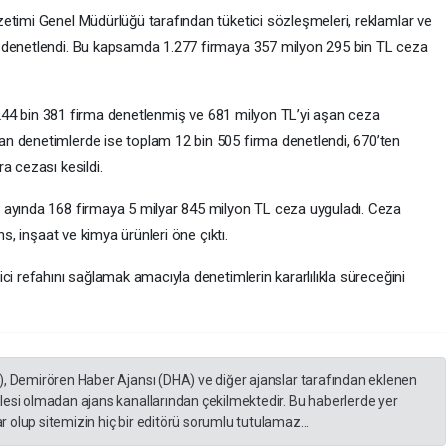
etimi Genel Müdürlüğü tarafından tüketici sözleşmeleri, reklamlar ve
 denetlendi. Bu kapsamda 1.277 firmaya 357 milyon 295 bin TL ceza
da 244 bin 381 firma denetlenmiş ve 681 milyon TL’yi aşan ceza
n denetimlerde ise toplam 12 bin 505 firma denetlendi, 670’ten
a cezası kesildi.
 ayında 168 firmaya 5 milyar 845 milyon TL ceza uyguladı. Ceza
ns, inşaat ve kimya ürünleri öne çıktı.
ci refahını sağlamak amacıyla denetimlerin kararlılıkla süreceğini
), Demirören Haber Ajansı (DHA) ve diğer ajanslar tarafından eklenen
lesi olmadan ajans kanallarından çekilmektedir. Bu haberlerde yer
 olup sitemizin hiç bir editörü sorumlu tutulamaz...