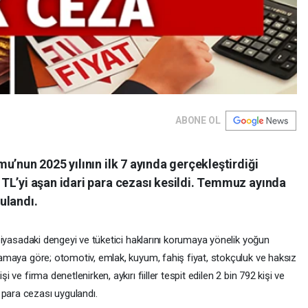
ABONE OL
u’nun 2025 yılının ilk 7 ayında gerçekleştirdiği
TL’yi aşan idari para cezası kesildi. Temmuz ayında
ulandı.
iç piyasadaki dengeyi ve tüketici haklarını korumaya yönelik yoğun
ıklamaya göre; otomotiv, emlak, kuyum, fahiş fiyat, stokçuluk ve haksız
i ve firma denetlenirken, aykırı fiiller tespit edilen 2 bin 792 kişi ve
 para cezası uygulandı.