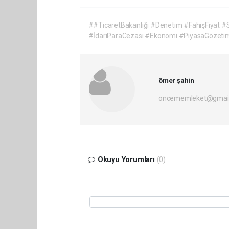
##TicaretBakanlığı #Denetim #FahişFiyat #
#İdariParaCezası #Ekonomi #PiyasaGözeti
ömer şahin
oncememleket@gmai
Okuyu Yorumları
(0)