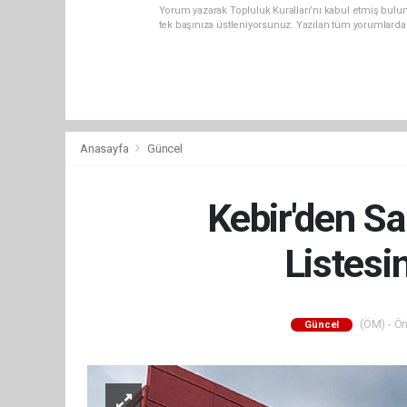
Yorum yazarak Topluluk Kuralları’nı kabul etmiş bulun
tek başınıza üstleniyorsunuz. Yazılan tüm yorumlarda
Anasayfa
Güncel
Kebir'den S
Listesi
(ÖM) - Ön
Güncel