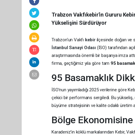
Trabzon Vakfıkebir'in Gururu Kebir
Yükselişini Sürdürüyor
Trabzon'un Vakfı
kebir
ilçesinde doğan ve s
İstanbul Sanayi Odası
(İSO) tarafından aç
araştırmasında önemli bir başarıya imza attı
firma, geçtiğimiz yıla göre tam
95 basamak 
95 Basamaklık Dikk
İSO'nun yayımladığı 2025 verilerine göre Keb
çekici bir performans sergiledi. Bu yükseliş, ş
büyüme stratejisinin ve kalite odaklı üretim 
Bölge Ekonomisine 
Karadeniz'in köklü markalarından Kebir, Vak