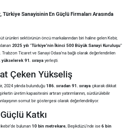
, Türkiye Sanayisinin En Güçlü Firmaları Arasında
üt ürünleri sektörünün öncü markalarından biri haline gelen Kebir,
ıklanan
2025 yılı "Türkiye'nin İkinci 500 Büyük Sanayi Kuruluşu"
. Trabzon Ticaret ve Sanayi Odası'na bağlı olarak değerlendirilen
yükselerek 91. sıraya
yerleşti.
at Çeken Yükseliş
ir, 2024 yılında bulunduğu
186. sıradan 91. sıraya
çıkarak dikkat
irketin üretim kapasitesini artıran yatırımlarının, sürdürülebilir
anlayışının somut bir göstergesi olarak değerlendiriliyor.
Güçlü Katkı
fıkebir'de bulunan
10 bin metrekare
, Beşikdüzü'nde ise
6 bin