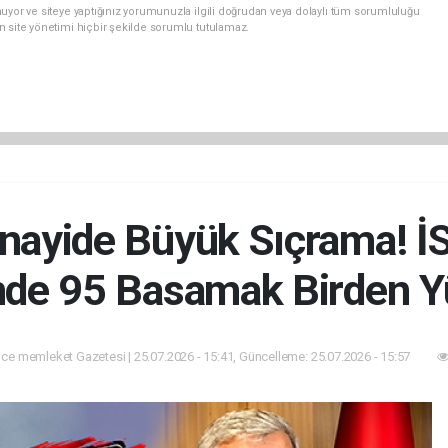
uyor ve siteye yaptığınız yorumunuzla ilgili doğrudan veya dolaylı tüm sorumluluğu
n site yönetimi hiçbir şekilde sorumlu tutulamaz.
anayide Büyük Sıçrama! İS
nde 95 Basamak Birden Y
ce memleket Gazetesi | 25.07.2026 - 15:41, Güncelleme: 25.07.2026 - 15:57