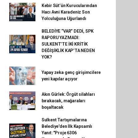
Kebir Süt’ün Kurucularından
Hacı Avni Karadeniz Son
Yolculuğuna Uğurlandı
BELEDİYE “VAR” DEDİ, SPK
RAPORU YAZMADI:
SULKENT’TE İKİ KRİTİK
DEĞİŞİKLİK KAP’TA NEDEN
YOK?
Yapay zeka genç girişimcilere
yeni kapılar açıyor
Akın Gürlek: Örgüt silahları
bırakacak, mağaraları
boşaltacak
Sulkent Tartışmalarına
Belediye'den İlk Kapsamlı
Yanıt: "Proje 6306