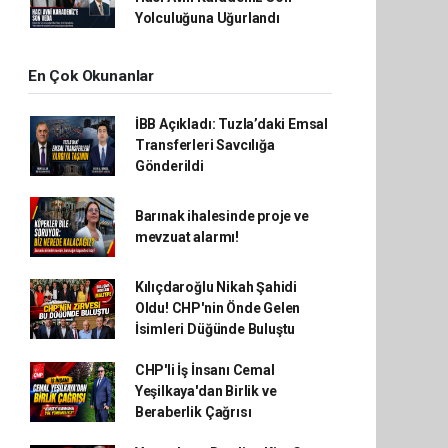
Yolculuğuna Uğurlandı
En Çok Okunanlar
İBB Açıkladı: Tuzla’daki Emsal
Transferleri Savcılığa
Gönderildi
Barınak ihalesinde proje ve
mevzuat alarmı!
Kılıçdaroğlu Nikah Şahidi
Oldu! CHP'nin Önde Gelen
İsimleri Düğünde Buluştu
CHP'li İş İnsanı Cemal
Yeşilkaya'dan Birlik ve
Beraberlik Çağrısı