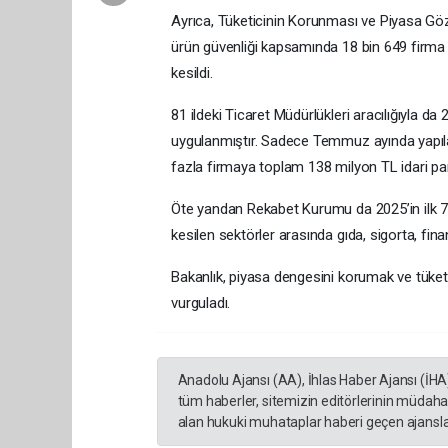
Ayrıca, Tüketicinin Korunması ve Piyasa Göz
ürün güvenliği kapsamında 18 bin 649 firma
kesildi.
81 ildeki Ticaret Müdürlükleri aracılığıyla 
uygulanmıştır. Sadece Temmuz ayında yapıla
fazla firmaya toplam 138 milyon TL idari par
Öte yandan Rekabet Kurumu da 2025’in ilk 7
kesilen sektörler arasında gıda, sigorta, fina
Bakanlık, piyasa dengesini korumak ve tüketi
vurguladı.
Anadolu Ajansı (AA), İhlas Haber Ajansı (İHA
tüm haberler, sitemizin editörlerinin müdaha
alan hukuki muhataplar haberi geçen ajanslar