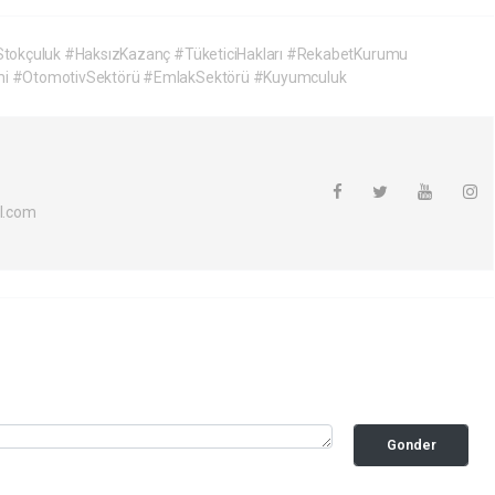
Stokçuluk #HaksızKazanç #TüketiciHakları #RekabetKurumu
mi #OtomotivSektörü #EmlakSektörü #Kuyumculuk
l.com
Gonder