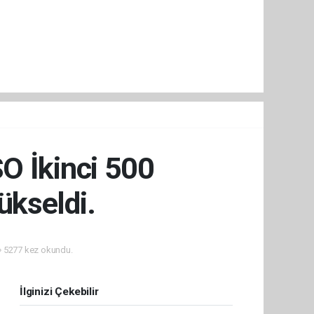
O İkinci 500
ükseldi.
5277 kez okundu.
İlginizi Çekebilir