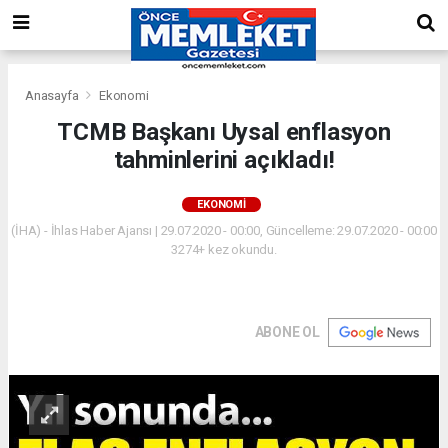
Anasayfa
Ekonomi
TCMB Başkanı Uysal enflasyon
tahminlerini açıkladı!
EKONOMI
(İHA) - İhlas Haber Ajansı | 29.07.2020 - 00:00, Güncelleme: 29.07.2020 - 00:00
3274+ kez okundu.
ABONE OL