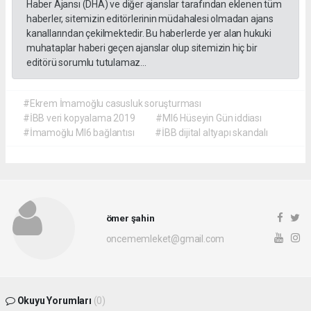
Haber Ajansı (DHA) ve diğer ajanslar tarafından eklenen tüm
haberler, sitemizin editörlerinin müdahalesi olmadan ajans
kanallarından çekilmektedir. Bu haberlerde yer alan hukuki
muhataplar haberi geçen ajanslar olup sitemizin hiç bir
editörü sorumlu tutulamaz...
#Ekrem İmamoğlu casusluk soruşturması
#İBB veri kopyalama 2019
#MI6 Hüseyin Gün iddiası
#İmamoğlu MI6 bağlantısı
#İBB dijital altyapı skandalı
ömer şahin
oncememleket@gmail.com
Okuyu Yorumları
(0)