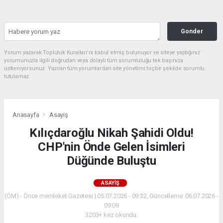
Gonder
Yorum yazarak Topluluk Kuralları’nı kabul etmiş bulunuyor ve siteye yaptığınız
yorumunuzla ilgili doğrudan veya dolaylı tüm sorumluluğu tek başınıza
üstleniyorsunuz. Yazılan tüm yorumlardan site yönetimi hiçbir şekilde sorumlu
tutulamaz.
Anasayfa
Asayiş
Kılıçdaroğlu Nikah Şahidi Oldu!
CHP'nin Önde Gelen İsimleri
Düğünde Buluştu
ASAYIŞ
(ÖM) - Önce memleket Gazetesi | 05.07.2026 - 09:32, Güncelleme: 06.07.2026 -
09:09
3203+ kez okundu.