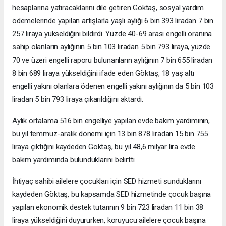
hesaplarına yatıracaklarını dile getiren Göktaş, sosyal yardım
ödemelerinde yapılan artışlarla yaşlı aylığı 6 bin 393 liradan 7 bin
257 liraya yükseldiğini bildirdi. Yüzde 40-69 arası engelli oranına
sahip olanların aylığının 5 bin 103 liradan 5 bin 793 liraya, yüzde
70 ve üzeri engelli raporu bulunanların aylığının 7 bin 655 liradan
8 bin 689 liraya yükseldiğini ifade eden Göktaş, 18 yaş altı
engelli yakını olanlara ödenen engelli yakını aylığının da 5 bin 103
liradan 5 bin 793 liraya çıkarıldığını aktardı.
Aylık ortalama 516 bin engelliye yapılan evde bakım yardımının,
bu yıl temmuz-aralık dönemi için 13 bin 878 liradan 15 bin 755
liraya çıktığını kaydeden Göktaş, bu yıl 48,6 milyar lira evde
bakım yardımında bulunduklarını belirtti.
İhtiyaç sahibi ailelere çocukları için SED hizmeti sunduklarını
kaydeden Göktaş, bu kapsamda SED hizmetinde çocuk başına
yapılan ekonomik destek tutarının 9 bin 723 liradan 11 bin 38
liraya yükseldiğini duyururken, koruyucu ailelere çocuk başına