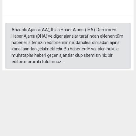
Anadolu Ajansı (AA), İhlas Haber Ajansı (İHA), Demirören
Haber Ajansı (DHA) ve diğer ajanslar tarafından eklenen tüm
haberler, sitemizin editörlerinin müdahalesi olmadan ajans
kanallarından çekilmektedir. Bu haberlerde yer alan hukuki
muhataplar haberi geçen ajanslar olup sitemizin hiç bir
editörü sorumlu tutulamaz...
#Kemal Kılıçdaroğlu
#Cemal Canpolat
#Irmak Canpolat
#Aykut Ergün Merter
#CHP düğün
#CHP Genel Başkanı
#Engin Altay
#Tahsin Tarhan
#Müslim Sarı
#Gürsel Tekin
#Ali Kılıç
#Battal İlgezdi