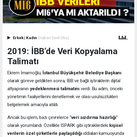
Erkek
|
Kadın
(Haberi Sesli Oku)
2019: İBB’de Veri Kopyalama
Talimatı
Ekrem İmamoğlu,
İstanbul Büyükşehir Belediye Başkanı
olarak göreve geldikten sonra, İBB ve bağlı iştiraklerin dijital
altyapısının
yedeklenmesi talimatını
verdi. Bu adım, önceki
yönetimin faaliyetlerini denetlemek ve olası usulsüzlükleri
belgelemek amacıyla atıldı.
Ancak bu işlem, bazı çevrelerce “
veri sızdırma hazırlığı
”
olarak yorumlandı. Özellikle İSPARK gibi iştiraklerdeki
kişisel
verilerin özel şirketlerle paylaşıldığı
iddiaları kamuoyunda