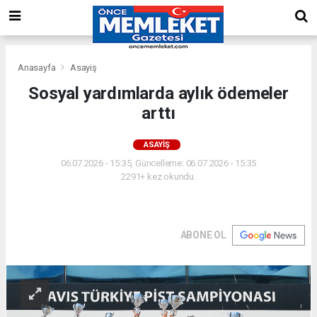
Anasayfa
Asayiş
Sosyal yardımlarda aylık ödemeler
arttı
ASAYIŞ
06.07.2026 - 15:35, Güncelleme: 06.07.2026 - 15:35
2291+ kez okundu.
ABONE OL