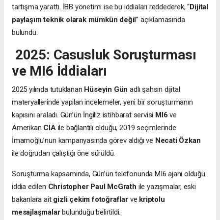
tartışma yarattı. İBB yönetimi ise bu iddiaları reddederek, “
Dijital
paylaşım teknik olarak mümkün değil
” açıklamasında
bulundu.
2025: Casusluk Soruşturması
ve MI6 İddiaları
2025 yılında tutuklanan
Hüseyin Gün
adlı şahsın dijital
materyallerinde yapılan incelemeler, yeni bir soruşturmanın
kapısını araladı. Gün’ün İngiliz istihbarat servisi
MI6
ve
Amerikan
CIA
ile bağlantılı olduğu, 2019 seçimlerinde
İmamoğlu’nun kampanyasında görev aldığı ve
Necati Özkan
ile doğrudan çalıştığı öne sürüldü.
Soruşturma kapsamında, Gün’ün telefonunda MI6 ajanı olduğu
iddia edilen
Christopher Paul McGrath
ile yazışmalar, eski
bakanlara ait
gizli çekim fotoğraflar
ve
kriptolu
mesajlaşmalar
bulunduğu belirtildi.