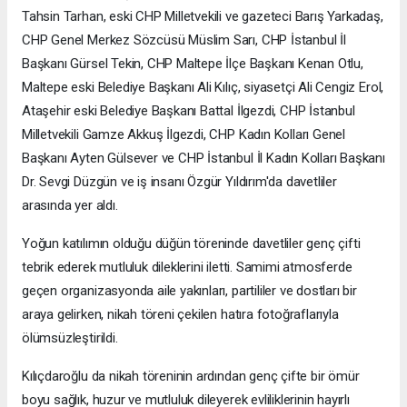
Tahsin Tarhan, eski CHP Milletvekili ve gazeteci Barış Yarkadaş,
CHP Genel Merkez Sözcüsü Müslim Sarı, CHP İstanbul İl
Başkanı Gürsel Tekin, CHP Maltepe İlçe Başkanı Kenan Otlu,
Maltepe eski Belediye Başkanı Ali Kılıç, siyasetçi Ali Cengiz Erol,
Ataşehir eski Belediye Başkanı Battal İlgezdi, CHP İstanbul
Milletvekili Gamze Akkuş İlgezdi, CHP Kadın Kolları Genel
Başkanı Ayten Gülsever ve CHP İstanbul İl Kadın Kolları Başkanı
Dr. Sevgi Düzgün ve iş insanı Özgür Yıldırım'da davetliler
arasında yer aldı.
Yoğun katılımın olduğu düğün töreninde davetliler genç çifti
tebrik ederek mutluluk dileklerini iletti. Samimi atmosferde
geçen organizasyonda aile yakınları, partililer ve dostları bir
araya gelirken, nikah töreni çekilen hatıra fotoğraflarıyla
ölümsüzleştirildi.
Kılıçdaroğlu da nikah töreninin ardından genç çifte bir ömür
boyu sağlık, huzur ve mutluluk dileyerek evliliklerinin hayırlı