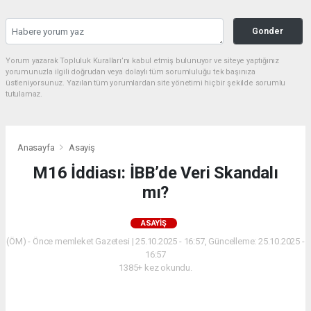
Gonder
Yorum yazarak Topluluk Kuralları’nı kabul etmiş bulunuyor ve siteye yaptığınız
yorumunuzla ilgili doğrudan veya dolaylı tüm sorumluluğu tek başınıza
üstleniyorsunuz. Yazılan tüm yorumlardan site yönetimi hiçbir şekilde sorumlu
tutulamaz.
Anasayfa
Asayiş
M16 İddiası: İBB’de Veri Skandalı
mı?
ASAYIŞ
(ÖM) - Önce memleket Gazetesi | 25.10.2025 - 16:57, Güncelleme: 25.10.2025 -
16:57
1385+ kez okundu.