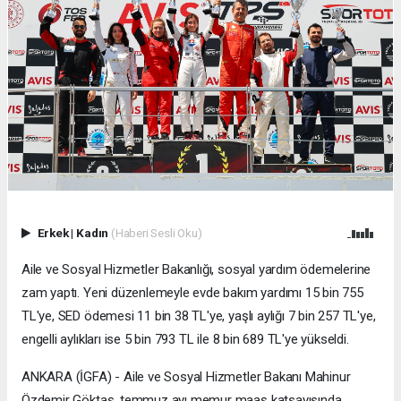
Erkek
|
Kadın
(Haberi Sesli Oku)
Aile ve Sosyal Hizmetler Bakanlığı, sosyal yardım ödemelerine
zam yaptı. Yeni düzenlemeyle evde bakım yardımı 15 bin 755
TL'ye, SED ödemesi 11 bin 38 TL'ye, yaşlı aylığı 7 bin 257 TL'ye,
engelli aylıkları ise 5 bin 793 TL ile 8 bin 689 TL'ye yükseldi.
ANKARA (İGFA) - Aile ve Sosyal Hizmetler Bakanı Mahinur
Özdemir Göktaş, temmuz ayı memur maaş katsayısında