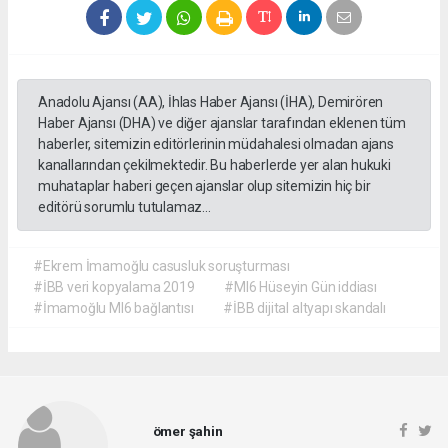
Anadolu Ajansı (AA), İhlas Haber Ajansı (İHA), Demirören
Haber Ajansı (DHA) ve diğer ajanslar tarafından eklenen tüm
haberler, sitemizin editörlerinin müdahalesi olmadan ajans
kanallarından çekilmektedir. Bu haberlerde yer alan hukuki
muhataplar haberi geçen ajanslar olup sitemizin hiç bir
editörü sorumlu tutulamaz...
#Ekrem İmamoğlu casusluk soruşturması
#İBB veri kopyalama 2019
#MI6 Hüseyin Gün iddiası
#İmamoğlu MI6 bağlantısı
#İBB dijital altyapı skandalı
ömer şahin