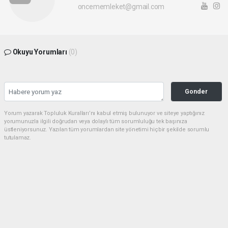
oncememleket@gmail.com
Okuyu Yorumları
(0)
Gonder
Yorum yazarak Topluluk Kuralları’nı kabul etmiş bulunuyor ve siteye yaptığınız
yorumunuzla ilgili doğrudan veya dolaylı tüm sorumluluğu tek başınıza
üstleniyorsunuz. Yazılan tüm yorumlardan site yönetimi hiçbir şekilde sorumlu
tutulamaz.
Anasayfa
Asayiş
M16 İddiası: İBB’de Veri Skandalı
mı?