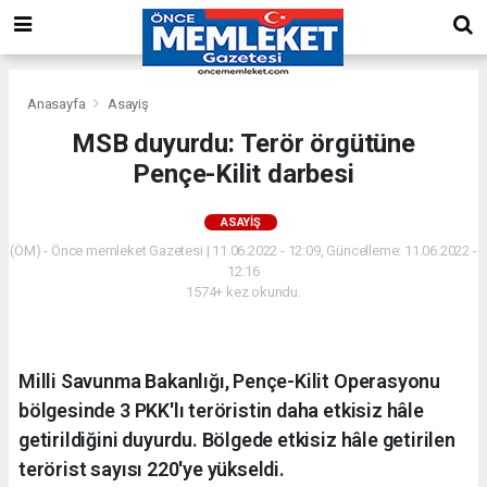
Anasayfa
Asayiş
MSB duyurdu: Terör örgütüne
Pençe-Kilit darbesi
ASAYIŞ
(ÖM) - Önce memleket Gazetesi | 11.06.2022 - 12:09, Güncelleme: 11.06.2022 -
12:16
1574+ kez okundu.
Milli Savunma Bakanlığı, Pençe-Kilit Operasyonu
bölgesinde 3 PKK'lı teröristin daha etkisiz hâle
getirildiğini duyurdu. Bölgede etkisiz hâle getirilen
terörist sayısı 220'ye yükseldi.