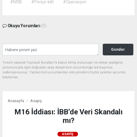
#MSB
#Pençe-kilit
#Operasyon
Okuyu Yorumları
(0)
Gonder
Yorum yazarak Topluluk Kuralları’nı kabul etmiş bulunuyor ve siteye yaptığınız
yorumunuzla ilgili doğrudan veya dolaylı tüm sorumluluğu tek başınıza
üstleniyorsunuz. Yazılan tüm yorumlardan site yönetimi hiçbir şekilde sorumlu
tutulamaz.
Anasayfa
Asayiş
M16 İddiası: İBB’de Veri Skandalı
mı?
ASAYIŞ