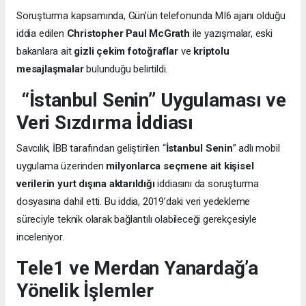
Soruşturma kapsamında, Gün’ün telefonunda MI6 ajanı olduğu
iddia edilen
Christopher Paul McGrath
ile yazışmalar, eski
bakanlara ait
gizli çekim fotoğraflar
ve
kriptolu
mesajlaşmalar
bulunduğu belirtildi.
“İstanbul Senin” Uygulaması ve
Veri Sızdırma İddiası
Savcılık, İBB tarafından geliştirilen “
İstanbul Senin
” adlı mobil
uygulama üzerinden
milyonlarca seçmene ait kişisel
verilerin yurt dışına aktarıldığı
iddiasını da soruşturma
dosyasına dahil etti. Bu iddia, 2019’daki veri yedekleme
süreciyle teknik olarak bağlantılı olabileceği gerekçesiyle
inceleniyor.
Tele1 ve Merdan Yanardağ’a
Yönelik İşlemler