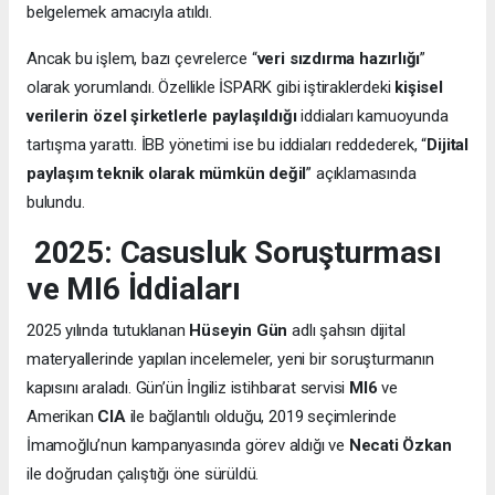
belgelemek amacıyla atıldı.
Ancak bu işlem, bazı çevrelerce “
veri sızdırma hazırlığı
”
olarak yorumlandı. Özellikle İSPARK gibi iştiraklerdeki
kişisel
verilerin özel şirketlerle paylaşıldığı
iddiaları kamuoyunda
tartışma yarattı. İBB yönetimi ise bu iddiaları reddederek, “
Dijital
paylaşım teknik olarak mümkün değil
” açıklamasında
bulundu.
2025: Casusluk Soruşturması
ve MI6 İddiaları
2025 yılında tutuklanan
Hüseyin Gün
adlı şahsın dijital
materyallerinde yapılan incelemeler, yeni bir soruşturmanın
kapısını araladı. Gün’ün İngiliz istihbarat servisi
MI6
ve
Amerikan
CIA
ile bağlantılı olduğu, 2019 seçimlerinde
İmamoğlu’nun kampanyasında görev aldığı ve
Necati Özkan
ile doğrudan çalıştığı öne sürüldü.