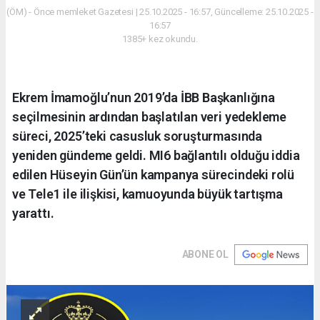
(ÖM) - Önce memleket Gazetesi | 25.10.2025 - 16:57, Güncelleme: 25.10.2025 -
16:57
1385+ kez okundu.
Ekrem İmamoğlu’nun 2019’da İBB Başkanlığına
seçilmesinin ardından başlatılan veri yedekleme
süreci, 2025’teki casusluk soruşturmasında
yeniden gündeme geldi. MI6 bağlantılı olduğu iddia
edilen Hüseyin Gün’ün kampanya sürecindeki rolü
ve Tele1 ile ilişkisi, kamuoyunda büyük tartışma
yarattı.
ABONE OL