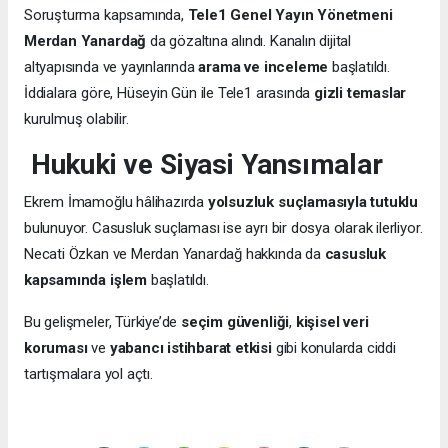
Soruşturma kapsamında,
Tele1 Genel Yayın Yönetmeni
Merdan Yanardağ
da gözaltına alındı. Kanalın dijital
altyapısında ve yayınlarında
arama ve inceleme
başlatıldı.
İddialara göre, Hüseyin Gün ile Tele1 arasında
gizli temaslar
kurulmuş olabilir.
Hukuki ve Siyasi Yansımalar
Ekrem İmamoğlu hâlihazırda
yolsuzluk suçlamasıyla tutuklu
bulunuyor. Casusluk suçlaması ise ayrı bir dosya olarak ilerliyor.
Necati Özkan ve Merdan Yanardağ hakkında da
casusluk
kapsamında işlem
başlatıldı.
Bu gelişmeler, Türkiye’de
seçim güvenliği
,
kişisel veri
koruması
ve
yabancı istihbarat etkisi
gibi konularda ciddi
tartışmalara yol açtı.