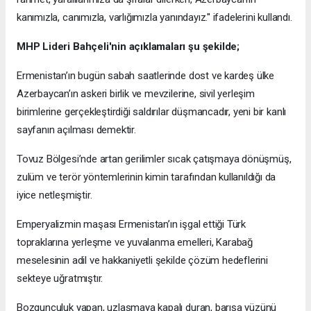
kanımızla, canımızla, varlığımızla yanındayız.'' ifadelerini kullandı.
MHP Lideri Bahçeli'nin açıklamaları şu şekilde;
Ermenistan’ın bugün sabah saatlerinde dost ve kardeş ülke
Azerbaycan’ın askeri birlik ve mevzilerine, sivil yerleşim
birimlerine gerçekleştirdiği saldırılar düşmancadır, yeni bir kanlı
sayfanın açılması demektir.
Tovuz Bölgesi’nde artan gerilimler sıcak çatışmaya dönüşmüş,
zulüm ve terör yöntemlerinin kimin tarafından kullanıldığı da
iyice netleşmiştir.
Emperyalizmin maşası Ermenistan’ın işgal ettiği Türk
topraklarına yerleşme ve yuvalanma emelleri, Karabağ
meselesinin adil ve hakkaniyetli şekilde çözüm hedeflerini
sekteye uğratmıştır.
Bozgunculuk yapan, uzlaşmaya kapalı duran, barışa yüzünü