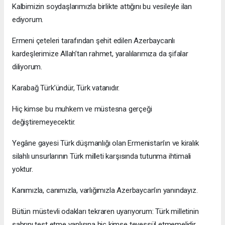
Kalbimizin soydaşlarımızla birlikte attığını bu vesileyle ilan
ediyorum.
Ermeni çeteleri tarafından şehit edilen Azerbaycanlı
kardeşlerimize Allah’tan rahmet, yaralılarımıza da şifalar
diliyorum.
Karabağ Türk’ündür, Türk vatanıdır.
Hiç kimse bu muhkem ve müstesna gerçeği
değiştiremeyecektir.
Yegâne gayesi Türk düşmanlığı olan Ermenistan’ın ve kiralık
silahlı unsurlarının Türk milleti karşısında tutunma ihtimali
yoktur.
Kanımızla, canımızla, varlığımızla Azerbaycan’ın yanındayız.
Bütün müstevli odakları tekraren uyarıyorum: Türk milletinin
sabrını test etme yanlışına hiç kimse tevessül etmemelidir.