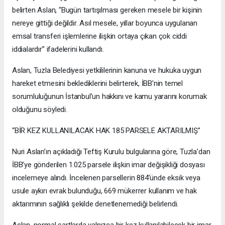
belirten Aslan, “Bugün tartışılması gereken mesele bir kişinin
nereye gittiği değildir. Asıl mesele, yıllar boyunca uygulanan
emsal transferi işlemlerine ilişkin ortaya çıkan çok ciddi
iddialardır” ifadelerini kullandı.
Aslan, Tuzla Belediyesi yetkililerinin kanuna ve hukuka uygun
hareket etmesini beklediklerini belirterek, İBB’nin temel
sorumluluğunun İstanbul’un hakkını ve kamu yararını korumak
olduğunu söyledi.
“BİR KEZ KULLANILACAK HAK 185 PARSELE AKTARILMIŞ”
Nuri Aslan’ın açıkladığı Teftiş Kurulu bulgularına göre, Tuzla’dan
İBB’ye gönderilen 1.025 parsele ilişkin imar değişikliği dosyası
incelemeye alındı. İncelenen parsellerin 884’ünde eksik veya
usule aykırı evrak bulunduğu, 669 mükerrer kullanım ve hak
aktarımının sağlıklı şekilde denetlenemediği belirlendi.
Aslan, normal şartlarda yalnızca bir kez kullanılabilecek bir imar