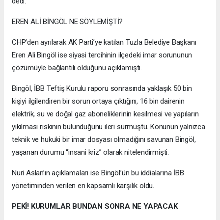
dedi.
EREN ALİ BİNGÖL NE SÖYLEMİŞTİ?
CHP’den ayrılarak AK Parti’ye katılan Tuzla Belediye Başkanı
Eren Ali Bingöl ise siyasi tercihinin ilçedeki imar sorununun
çözümüyle bağlantılı olduğunu açıklamıştı.
Bingöl, İBB Teftiş Kurulu raporu sonrasında yaklaşık 50 bin
kişiyi ilgilendiren bir sorun ortaya çıktığını, 16 bin dairenin
elektrik, su ve doğal gaz aboneliklerinin kesilmesi ve yapıların
yıkılması riskinin bulunduğunu ileri sürmüştü. Konunun yalnızca
teknik ve hukuki bir imar dosyası olmadığını savunan Bingöl,
yaşanan durumu “insani kriz” olarak nitelendirmişti.
Nuri Aslan’ın açıklamaları ise Bingöl’ün bu iddialarına İBB
yönetiminden verilen en kapsamlı karşılık oldu.
PEKİ! KURUMLAR BUNDAN SONRA NE YAPACAK