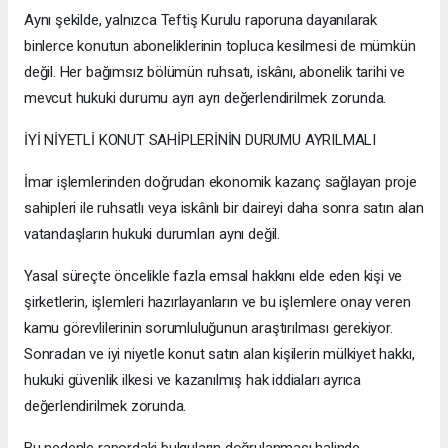
Aynı şekilde, yalnızca Teftiş Kurulu raporuna dayanılarak
binlerce konutun aboneliklerinin topluca kesilmesi de mümkün
değil. Her bağımsız bölümün ruhsatı, iskânı, abonelik tarihi ve
mevcut hukuki durumu ayrı ayrı değerlendirilmek zorunda.
İYİ NİYETLİ KONUT SAHİPLERİNİN DURUMU AYRILMALI
İmar işlemlerinden doğrudan ekonomik kazanç sağlayan proje
sahipleri ile ruhsatlı veya iskânlı bir daireyi daha sonra satın alan
vatandaşların hukuki durumları aynı değil.
Yasal süreçte öncelikle fazla emsal hakkını elde eden kişi ve
şirketlerin, işlemleri hazırlayanların ve bu işlemlere onay veren
kamu görevlilerinin sorumluluğunun araştırılması gerekiyor.
Sonradan ve iyi niyetle konut satın alan kişilerin mülkiyet hakkı,
hukuki güvenlik ilkesi ve kazanılmış hak iddiaları ayrıca
değerlendirilmek zorunda.
Bu nedenle rapordaki bulguların doğrulanması halinde