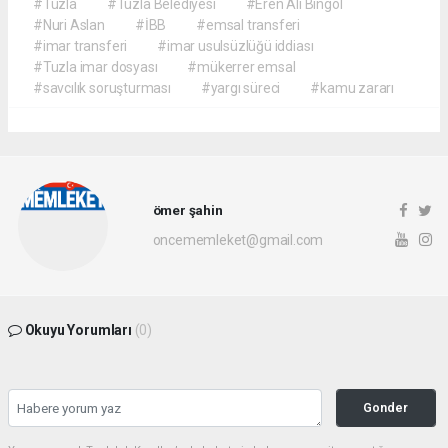
#Tuzla
#Tuzla Belediyesi
#Eren Ali Bingöl
#Nuri Aslan
#İBB
#emsal transferi
#imar transferi
#imar usulsüzlüğü iddiası
#Tuzla imar dosyası
#mükerrer emsal
#savcılık soruşturması
#yargı süreci
#kamu zararı
ömer şahin
oncememleket@gmail.com
Okuyu Yorumları
(0)
Gonder