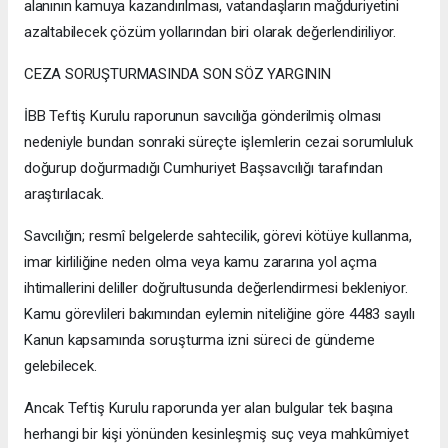
alanının kamuya kazandırılması, vatandaşların mağduriyetini
azaltabilecek çözüm yollarından biri olarak değerlendiriliyor.
CEZA SORUŞTURMASINDA SON SÖZ YARGININ
İBB Teftiş Kurulu raporunun savcılığa gönderilmiş olması
nedeniyle bundan sonraki süreçte işlemlerin cezai sorumluluk
doğurup doğurmadığı Cumhuriyet Başsavcılığı tarafından
araştırılacak.
Savcılığın; resmî belgelerde sahtecilik, görevi kötüye kullanma,
imar kirliliğine neden olma veya kamu zararına yol açma
ihtimallerini deliller doğrultusunda değerlendirmesi bekleniyor.
Kamu görevlileri bakımından eylemin niteliğine göre 4483 sayılı
Kanun kapsamında soruşturma izni süreci de gündeme
gelebilecek.
Ancak Teftiş Kurulu raporunda yer alan bulgular tek başına
herhangi bir kişi yönünden kesinleşmiş suç veya mahkûmiyet