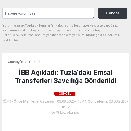
Gonder
Yorum yazarak Topluluk Kuralları’nı kabul etmiş bulunuyor ve siteye yaptığınız
yorumunuzla ilgili doğrudan veya dolaylı tüm sorumluluğu tek başınıza
üstleniyorsunuz. Yazılan tüm yorumlardan site yönetimi hiçbir şekilde sorumlu
tutulamaz.
Anasayfa
Güncel
İBB Açıkladı: Tuzla’daki Emsal
Transferleri Savcılığa Gönderildi
GÜNCEL
(ÖM) - Önce Memleket Gazetesi | 03.08.2026 - 15:44, Güncelleme: 03.08.2026 -
16:12
5678 kez okundu.