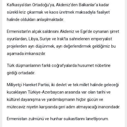
Kafkasya’dan Ortadoğu’ya, Akdeniz’den Balkanlar’a kadar
sürekli kriz çıkarmak ve kaos üretmek maksadıyla faaliyet
halinde oldukları anlaşılmaktadır.
Ermenistan’ın alçak saldırısını Akdeniz ve Ege’de oynanan şirret
oyunlardan, Libya, Suriye ve Irak’ta sahnelenen emperyalist
projelerden ayrı düşünmek, ayrı değerlendirmek geldiğimiz bu
aşamada imkansızdır.
Türk düşmanlarının farklı coğrafyalarda husumet nöbetine
girdiği ortadadır.
Milliyetçi Hareket Partisi, iki devlet ve tek millet halinde geleceği
kucaklayan Türkiye-Azerbaycan arasında var olan tarihi ve
kültürel dayanışma ve yardımlaşmanın hiçbir gücün ve
mütecaviz niyetin karşısında geri adım atmayacağı inancındadır.
Ermenistan zulmünü ve hunhar suikastlarını lanetliyorum.