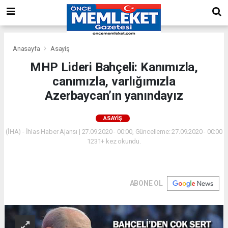
Anasayfa
Asayiş
MHP Lideri Bahçeli: Kanımızla,
canımızla, varlığımızla
Azerbaycan’ın yanındayız
ASAYIŞ
(İHA) - İhlas Haber Ajansı | 27.09.2020 - 00:00, Güncelleme: 27.09.2020 - 00:00
1231+ kez okundu.
ABONE OL