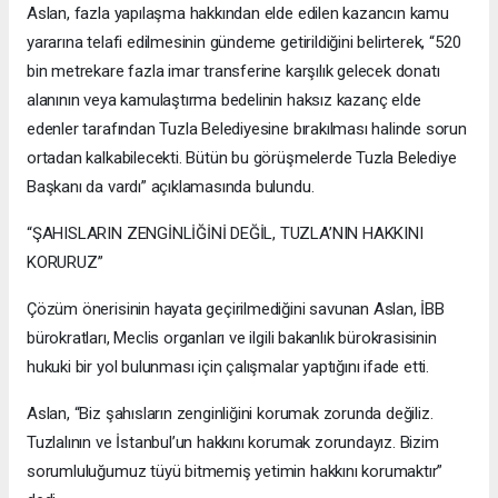
Aslan, fazla yapılaşma hakkından elde edilen kazancın kamu
yararına telafi edilmesinin gündeme getirildiğini belirterek, “520
bin metrekare fazla imar transferine karşılık gelecek donatı
alanının veya kamulaştırma bedelinin haksız kazanç elde
edenler tarafından Tuzla Belediyesine bırakılması halinde sorun
ortadan kalkabilecekti. Bütün bu görüşmelerde Tuzla Belediye
Başkanı da vardı” açıklamasında bulundu.
“ŞAHISLARIN ZENGİNLİĞİNİ DEĞİL, TUZLA’NIN HAKKINI
KORURUZ”
Çözüm önerisinin hayata geçirilmediğini savunan Aslan, İBB
bürokratları, Meclis organları ve ilgili bakanlık bürokrasisinin
hukuki bir yol bulunması için çalışmalar yaptığını ifade etti.
Aslan, “Biz şahısların zenginliğini korumak zorunda değiliz.
Tuzlalının ve İstanbul’un hakkını korumak zorundayız. Bizim
sorumluluğumuz tüyü bitmemiş yetimin hakkını korumaktır”