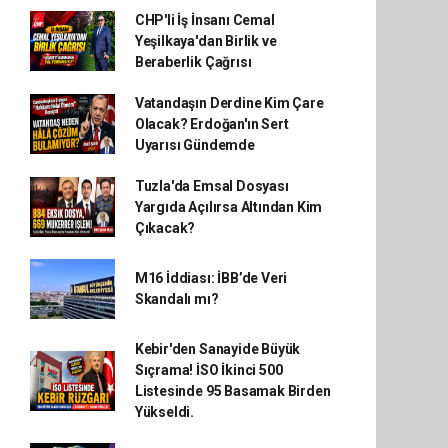
CHP'li İş İnsanı Cemal
Yeşilkaya'dan Birlik ve
Beraberlik Çağrısı
Vatandaşın Derdine Kim Çare
Olacak? Erdoğan'ın Sert
Uyarısı Gündemde
Tuzla'da Emsal Dosyası
Yargıda Açılırsa Altından Kim
Çıkacak?
M16 İddiası: İBB’de Veri
Skandalı mı?
Kebir'den Sanayide Büyük
Sıçrama! İSO İkinci 500
Listesinde 95 Basamak Birden
Yükseldi.