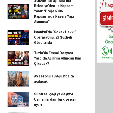
Sulkent Tartışmalarına
Belediye'den İlk Kapsamlı
Yanıt: "Proje 6306
Kapsamında Rezerv Yapı
Alanında"
İstanbul’da “Sokak Hakkı”
Operasyonu: 23 Şüpheli
Gözaltında
Tuzla'da Emsal Dosyası
Yargıda Açılırsa Altından Kim
Çıkacak?
Av sezonu 18 Ağustos’ta
açılacak
Su stresi çağı yaklaşıyor!
Uzmanlardan Türkiye için
uyarı