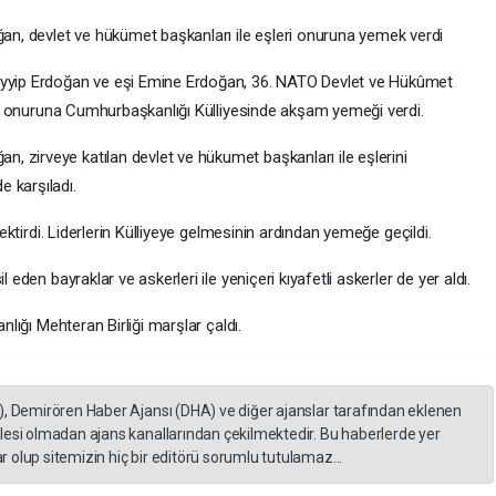
, devlet ve hükümet başkanları ile eşleri onuruna yemek verdi
yip Erdoğan ve eşi Emine Erdoğan, 36. NATO Devlet ve Hükûmet
leri onuruna Cumhurbaşkanlığı Külliyesinde akşam yemeği verdi.
 zirveye katılan devlet ve hükumet başkanları ile eşlerini
 karşıladı.
 çektirdi. Liderlerin Külliyeye gelmesinin ardından yemeğe geçildi.
 eden bayraklar ve askerleri ile yeniçeri kıyafetli askerler de yer aldı.
nlığı Mehteran Birliği marşlar çaldı.
), Demirören Haber Ajansı (DHA) ve diğer ajanslar tarafından eklenen
lesi olmadan ajans kanallarından çekilmektedir. Bu haberlerde yer
 olup sitemizin hiç bir editörü sorumlu tutulamaz...