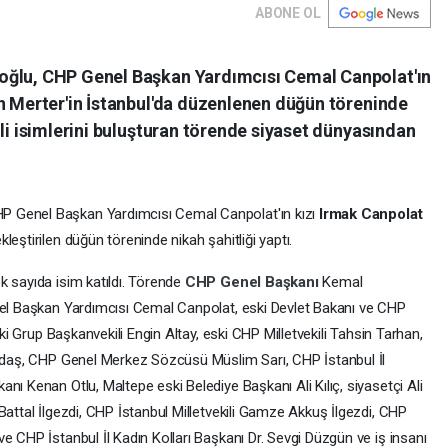
ABONE OL
oğlu, CHP Genel Başkan Yardımcısı Cemal Canpolat'ın
ün Merter'in İstanbul'da düzenlenen düğün töreninde
mli isimlerini buluşturan törende siyaset dünyasından
HP Genel Başkan Yardımcısı Cemal Canpolat'ın kızı
Irmak Canpolat
kleştirilen düğün töreninde nikah şahitliği yaptı.
k sayıda isim katıldı. Törende
CHP Genel Başkanı
Kemal
enel Başkan Yardımcısı Cemal Canpolat, eski Devlet Bakanı ve CHP
ski Grup Başkanvekili Engin Altay, eski CHP Milletvekili Tahsin Tarhan,
kadaş, CHP Genel Merkez Sözcüsü Müslim Sarı, CHP İstanbul İl
nı Kenan Otlu, Maltepe eski Belediye Başkanı Ali Kılıç, siyasetçi Ali
Battal İlgezdi, CHP İstanbul Milletvekili Gamze Akkuş İlgezdi, CHP
e CHP İstanbul İl Kadın Kolları Başkanı Dr. Sevgi Düzgün ve iş insanı