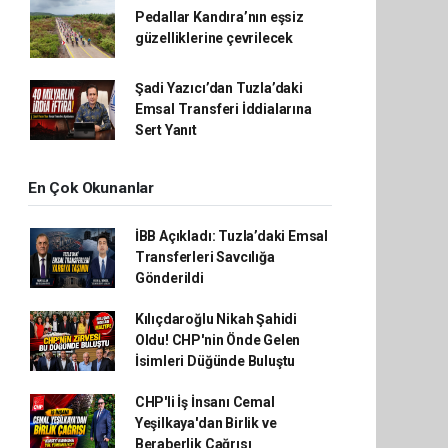
Pedallar Kandıra’nın eşsiz
güzelliklerine çevrilecek
Şadi Yazıcı’dan Tuzla’daki
Emsal Transferi İddialarına
Sert Yanıt
En Çok Okunanlar
İBB Açıkladı: Tuzla’daki Emsal
Transferleri Savcılığa
Gönderildi
Kılıçdaroğlu Nikah Şahidi
Oldu! CHP'nin Önde Gelen
İsimleri Düğünde Buluştu
CHP'li İş İnsanı Cemal
Yeşilkaya'dan Birlik ve
Beraberlik Çağrısı