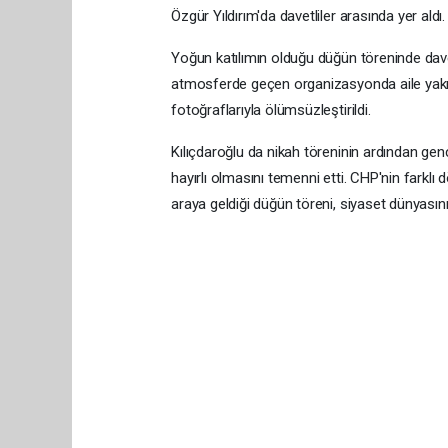
Özgür Yıldırım'da davetliler arasında yer aldı.
Yoğun katılımın olduğu düğün töreninde davetli
atmosferde geçen organizasyonda aile yakınları
fotoğraflarıyla ölümsüzleştirildi.
Kılıçdaroğlu da nikah töreninin ardından genç 
hayırlı olmasını temenni etti. CHP'nin farkl
araya geldiği düğün töreni, siyaset dünyasını