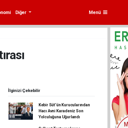
onomi
Diğer
Menü
ırası
İlginizi Çekebilir
Kebir Süt’ün Kurucularından
Hacı Avni Karadeniz Son
Yolculuğuna Uğurlandı