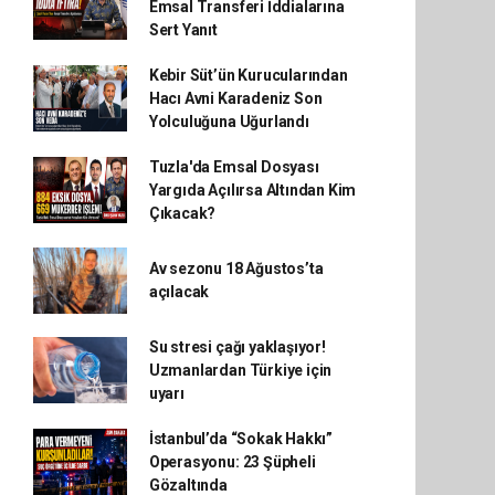
Emsal Transferi İddialarına
Sert Yanıt
Kebir Süt’ün Kurucularından
Hacı Avni Karadeniz Son
Yolculuğuna Uğurlandı
Tuzla'da Emsal Dosyası
Yargıda Açılırsa Altından Kim
Çıkacak?
Av sezonu 18 Ağustos’ta
açılacak
Su stresi çağı yaklaşıyor!
Uzmanlardan Türkiye için
uyarı
İstanbul’da “Sokak Hakkı”
Operasyonu: 23 Şüpheli
Gözaltında