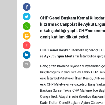
CHP Genel Başkanı Kemal Kılıçdar
kızı Irmak Canpolat ile Aykut Erg
nikah şahitliği yaptı. CHP'nin öne
geniş katılım dikkat çekti.
CHP Genel Başkanı
Kemal Kılıçdaroğlu, C
ile
Aykut Ergün Merter
'in İstanbul'da gerçe
Genç çiftin nikahına siyaset dünyasından ço
Kılıçdaroğlu'nun yanı sıra ev sahibi CHP G
eski İstanbul Milletvekili İlhan Kesici, CHP e
eski CHP Milletvekili ve gazeteci Barış Yar
Başkanı Gürsel Tekin, CHP Maltepe İlçe Başka
Cengiz Erol, Ataşehir eski Belediye Başkanı 
Kadın Kolları Genel Başkanı Ayten Gülsever v