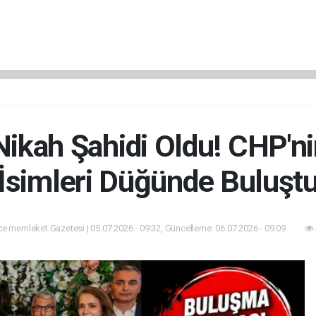
 Nikah Şahidi Oldu! CHP'n
İsimleri Düğünde Buluşt
e memleket Gazetesi | 05.07.2026 - 09:32, Güncelleme: 06.07.2026 - 09:09