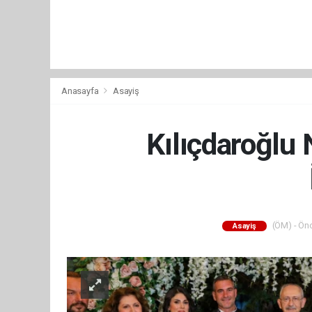
Anasayfa
Asayiş
Kılıçdaroğlu
(ÖM) - Önc
Asayiş