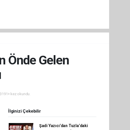
in Önde Gelen
u
3191+ kez okundu.
İlginizi Çekebilir
Şadi Yazıcı’dan Tuzla’daki