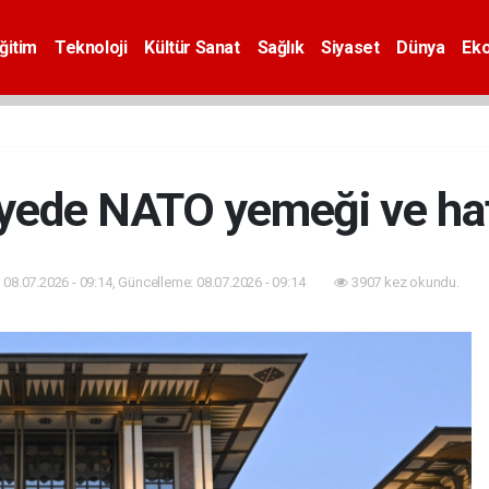
ğitim
Teknoloji
Kültür Sanat
Sağlık
Siyaset
Dünya
Ek
iyede NATO yemeği ve hat
08.07.2026 - 09:14, Güncelleme: 08.07.2026 - 09:14
3907 kez okundu.