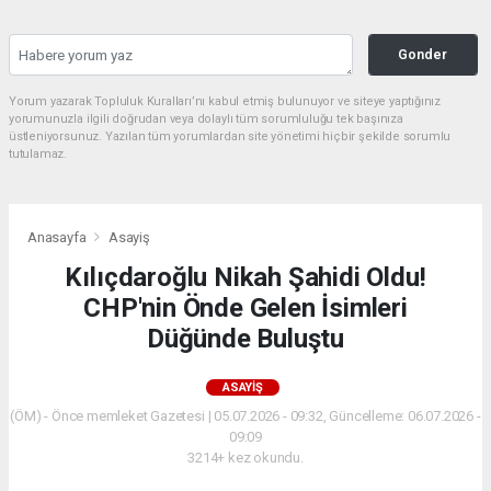
Gonder
Yorum yazarak Topluluk Kuralları’nı kabul etmiş bulunuyor ve siteye yaptığınız
yorumunuzla ilgili doğrudan veya dolaylı tüm sorumluluğu tek başınıza
üstleniyorsunuz. Yazılan tüm yorumlardan site yönetimi hiçbir şekilde sorumlu
tutulamaz.
Anasayfa
Asayiş
Kılıçdaroğlu Nikah Şahidi Oldu!
CHP'nin Önde Gelen İsimleri
Düğünde Buluştu
ASAYIŞ
(ÖM) - Önce memleket Gazetesi | 05.07.2026 - 09:32, Güncelleme: 06.07.2026 -
09:09
3214+ kez okundu.