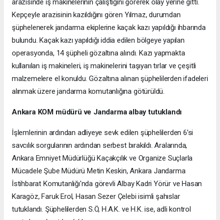
arazisinde iş makinelerinin çalıştığını görerek olay yerine gitti.
Kepçeyle arazisinin kazıldığını gören Yılmaz, durumdan
şüphelenerek jandarma ekiplerine kaçak kazı yapıldığı ihbarında
bulundu. Kaçak kazı yapıldığı iddia edilen bölgeye yapılan
operasyonda, 14 şüpheli gözaltına alındı. Kazı yapmakta
kullanılan iş makineleri, iş makinelerini taşıyan tırlar ve çeşitli
malzemelere el konuldu. Gözaltına alınan şüphelilerden ifadeleri
alınmak üzere jandarma komutanlığına götürüldü.
Ankara KOM müdürü ve Jandarma albay tutuklandı
İşlemlerinin ardından adliyeye sevk edilen şüphelilerden 6’si
savcılık sorgularının ardından serbest bırakıldı. Aralarında,
Ankara Emniyet Müdürlüğü Kaçakçılık ve Organize Suçlarla
Mücadele Şube Müdürü Metin Keskin, Ankara Jandarma
İstihbarat Komutanlığı'nda görevli Albay Kadri Yörür ve Hasan
Karagöz, Faruk Erol, Hasan Sezer Çelebi isimli şahıslar
tutuklandı. Şüphelilerden S.Ö, H.A.K. ve H.K. ise, adli kontrol