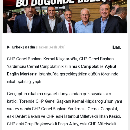
Erkek
|
Kadın
(Haberi Sesli Oku)
CHP Genel Başkanı Kemal Kılıçdaroğlu, CHP Genel Başkan
Yardımcısı Cemal Canpolat'ın kızı
Irmak Canpolat
ile
Aykut
Ergün Merter
'in İstanbul'da gerçekleştirilen düğün töreninde
nikah şahitliği yaptı.
Genç çiftin nikahına siyaset dünyasından çok sayıda isim
katıldı. Törende CHP Genel Başkanı Kemal Kılıçdaroğlu'nun yanı
sıra ev sahibi CHP Genel Başkan Yardımcısı Cemal Canpolat,
eski Devlet Bakanı ve CHP eski İstanbul Milletvekili İlhan Kesici,
CHP eski Grup Başkanvekili Engin Altay, eski CHP Milletvekili