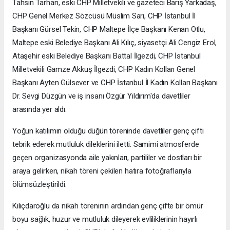
Tahsin Tarhan, eski CHP Milletvekili ve gazeteci Barış Yarkadaş,
CHP Genel Merkez Sözcüsü Müslim Sarı, CHP İstanbul İl
Başkanı Gürsel Tekin, CHP Maltepe İlçe Başkanı Kenan Otlu,
Maltepe eski Belediye Başkanı Ali Kılıç, siyasetçi Ali Cengiz Erol,
Ataşehir eski Belediye Başkanı Battal İlgezdi, CHP İstanbul
Milletvekili Gamze Akkuş İlgezdi, CHP Kadın Kolları Genel
Başkanı Ayten Gülsever ve CHP İstanbul İl Kadın Kolları Başkanı
Dr. Sevgi Düzgün ve iş insanı Özgür Yıldırım'da davetliler
arasında yer aldı.
Yoğun katılımın olduğu düğün töreninde davetliler genç çifti
tebrik ederek mutluluk dileklerini iletti. Samimi atmosferde
geçen organizasyonda aile yakınları, partililer ve dostları bir
araya gelirken, nikah töreni çekilen hatıra fotoğraflarıyla
ölümsüzleştirildi.
Kılıçdaroğlu da nikah töreninin ardından genç çifte bir ömür
boyu sağlık, huzur ve mutluluk dileyerek evliliklerinin hayırlı