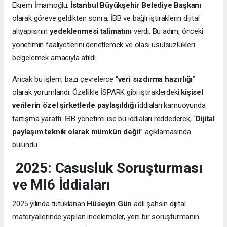
Ekrem İmamoğlu,
İstanbul Büyükşehir Belediye Başkanı
olarak göreve geldikten sonra, İBB ve bağlı iştiraklerin dijital
altyapısının
yedeklenmesi talimatını
verdi. Bu adım, önceki
yönetimin faaliyetlerini denetlemek ve olası usulsüzlükleri
belgelemek amacıyla atıldı.
Ancak bu işlem, bazı çevrelerce “
veri sızdırma hazırlığı
”
olarak yorumlandı. Özellikle İSPARK gibi iştiraklerdeki
kişisel
verilerin özel şirketlerle paylaşıldığı
iddiaları kamuoyunda
tartışma yarattı. İBB yönetimi ise bu iddiaları reddederek, “
Dijital
paylaşım teknik olarak mümkün değil
” açıklamasında
bulundu.
2025: Casusluk Soruşturması
ve MI6 İddiaları
2025 yılında tutuklanan
Hüseyin Gün
adlı şahsın dijital
materyallerinde yapılan incelemeler, yeni bir soruşturmanın