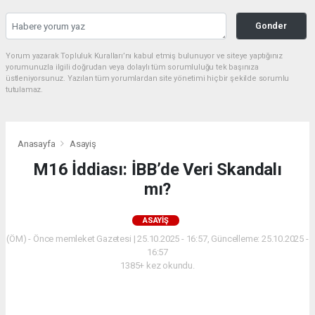
Gonder
Yorum yazarak Topluluk Kuralları’nı kabul etmiş bulunuyor ve siteye yaptığınız
yorumunuzla ilgili doğrudan veya dolaylı tüm sorumluluğu tek başınıza
üstleniyorsunuz. Yazılan tüm yorumlardan site yönetimi hiçbir şekilde sorumlu
tutulamaz.
Anasayfa
Asayiş
M16 İddiası: İBB’de Veri Skandalı
mı?
ASAYIŞ
(ÖM) - Önce memleket Gazetesi | 25.10.2025 - 16:57, Güncelleme: 25.10.2025 -
16:57
1385+ kez okundu.