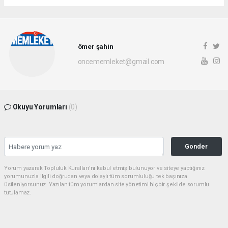
ömer şahin
oncememleket@gmail.com
Okuyu Yorumları
(0)
Gonder
Yorum yazarak Topluluk Kuralları’nı kabul etmiş bulunuyor ve siteye yaptığınız
yorumunuzla ilgili doğrudan veya dolaylı tüm sorumluluğu tek başınıza
üstleniyorsunuz. Yazılan tüm yorumlardan site yönetimi hiçbir şekilde sorumlu
tutulamaz.
Sonraki