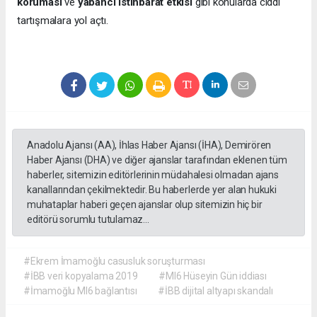
koruması
ve
yabancı istihbarat etkisi
gibi konularda ciddi
tartışmalara yol açtı.
Anadolu Ajansı (AA), İhlas Haber Ajansı (İHA), Demirören
Haber Ajansı (DHA) ve diğer ajanslar tarafından eklenen tüm
haberler, sitemizin editörlerinin müdahalesi olmadan ajans
kanallarından çekilmektedir. Bu haberlerde yer alan hukuki
muhataplar haberi geçen ajanslar olup sitemizin hiç bir
editörü sorumlu tutulamaz...
#Ekrem İmamoğlu casusluk soruşturması
#İBB veri kopyalama 2019
#MI6 Hüseyin Gün iddiası
#İmamoğlu MI6 bağlantısı
#İBB dijital altyapı skandalı