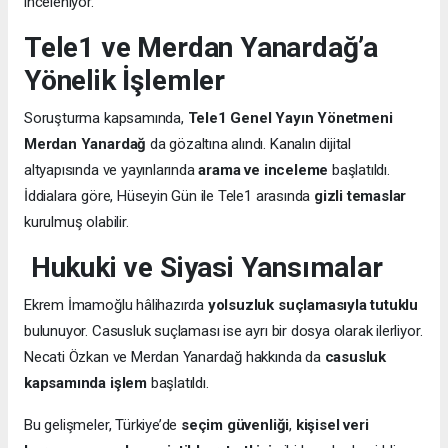
inceleniyor.
Tele1 ve Merdan Yanardağ’a
Yönelik İşlemler
Soruşturma kapsamında,
Tele1 Genel Yayın Yönetmeni
Merdan Yanardağ
da gözaltına alındı. Kanalın dijital
altyapısında ve yayınlarında
arama ve inceleme
başlatıldı.
İddialara göre, Hüseyin Gün ile Tele1 arasında
gizli temaslar
kurulmuş olabilir.
Hukuki ve Siyasi Yansımalar
Ekrem İmamoğlu hâlihazırda
yolsuzluk suçlamasıyla tutuklu
bulunuyor. Casusluk suçlaması ise ayrı bir dosya olarak ilerliyor.
Necati Özkan ve Merdan Yanardağ hakkında da
casusluk
kapsamında işlem
başlatıldı.
Bu gelişmeler, Türkiye’de
seçim güvenliği
,
kişisel veri