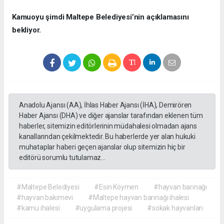
Kamuoyu şimdi Maltepe Belediyesi’nin açıklamasını
bekliyor.
Anadolu Ajansı (AA), İhlas Haber Ajansı (İHA), Demirören
Haber Ajansı (DHA) ve diğer ajanslar tarafından eklenen tüm
haberler, sitemizin editörlerinin müdahalesi olmadan ajans
kanallarından çekilmektedir. Bu haberlerde yer alan hukuki
muhataplar haberi geçen ajanslar olup sitemizin hiç bir
editörü sorumlu tutulamaz...
#Maltepe Belediyesi
#Esin Köymen
#hayvan barınağı
#hayvan bakımevi
#Maltepe hayvan barınağı ihalesi
#kamu ihalesi
#uygulama projesi
#sokak hayvanları