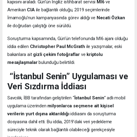
kapısını araladı. Gün’ün İngiliz istihbarat servisi
MI6
ve
Amerikan
CIA
ile bağlantılı olduğu, 2019 seçimlerinde
İmamoğlu’nun kampanyasında görev aldığı ve
Necati Özkan
ile doğrudan çalıştığı öne sürüldü.
Soruşturma kapsamında, Gün’ün telefonunda MI6 ajanı olduğu
iddia edilen
Christopher Paul McGrath
ile yazışmalar, eski
bakanlara ait
gizli çekim fotoğraflar
ve
kriptolu
mesajlaşmalar
bulunduğu belirtildi.
“İstanbul Senin” Uygulaması ve
Veri Sızdırma İddiası
Savcılık, İBB tarafından geliştirilen “
İstanbul Senin
” adlı mobil
uygulama üzerinden
milyonlarca seçmene ait kişisel
verilerin yurt dışına aktarıldığı
iddiasını da soruşturma
dosyasına dahil etti. Bu iddia, 2019’daki veri yedekleme
süreciyle teknik olarak bağlantılı olabileceği gerekçesiyle