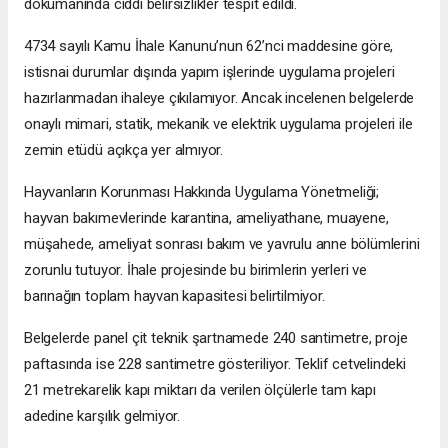
dokümanında ciddi belirsizlikler tespit edildi.
4734 sayılı Kamu İhale Kanunu’nun 62’nci maddesine göre,
istisnai durumlar dışında yapım işlerinde uygulama projeleri
hazırlanmadan ihaleye çıkılamıyor. Ancak incelenen belgelerde
onaylı mimari, statik, mekanik ve elektrik uygulama projeleri ile
zemin etüdü açıkça yer almıyor.
Hayvanların Korunması Hakkında Uygulama Yönetmeliği;
hayvan bakımevlerinde karantina, ameliyathane, muayene,
müşahede, ameliyat sonrası bakım ve yavrulu anne bölümlerini
zorunlu tutuyor. İhale projesinde bu birimlerin yerleri ve
barınağın toplam hayvan kapasitesi belirtilmiyor.
Belgelerde panel çit teknik şartnamede 240 santimetre, proje
paftasında ise 228 santimetre gösteriliyor. Teklif cetvelindeki
21 metrekarelik kapı miktarı da verilen ölçülerle tam kapı
adedine karşılık gelmiyor.