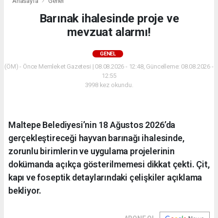
Anasayfa
Genel
Barınak ihalesinde proje ve
mevzuat alarmı!
GENEL
(ÖM) - Önce Memleket Gazetesi | 08.08.2026 - 12:48, Güncelleme: 08.08.2026 -
12:55
3998 kez okundu.
Maltepe Belediyesi’nin 18 Ağustos 2026’da
gerçekleştireceği hayvan barınağı ihalesinde,
zorunlu birimlerin ve uygulama projelerinin
dokümanda açıkça gösterilmemesi dikkat çekti. Çit,
kapı ve foseptik detaylarındaki çelişkiler açıklama
bekliyor.