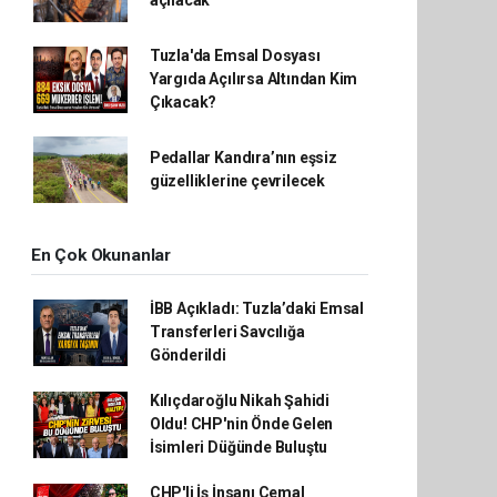
açılacak
Tuzla'da Emsal Dosyası
Yargıda Açılırsa Altından Kim
Çıkacak?
Pedallar Kandıra’nın eşsiz
güzelliklerine çevrilecek
En Çok Okunanlar
İBB Açıkladı: Tuzla’daki Emsal
Transferleri Savcılığa
Gönderildi
Kılıçdaroğlu Nikah Şahidi
Oldu! CHP'nin Önde Gelen
İsimleri Düğünde Buluştu
CHP'li İş İnsanı Cemal