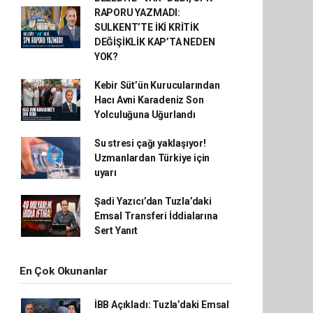
RAPORU YAZMADI:
SULKENT’TE İKİ KRİTİK
DEĞİŞİKLİK KAP’TA NEDEN
YOK?
Kebir Süt’ün Kurucularından
Hacı Avni Karadeniz Son
Yolculuğuna Uğurlandı
Su stresi çağı yaklaşıyor!
Uzmanlardan Türkiye için
uyarı
Şadi Yazıcı’dan Tuzla’daki
Emsal Transferi İddialarına
Sert Yanıt
En Çok Okunanlar
İBB Açıkladı: Tuzla’daki Emsal