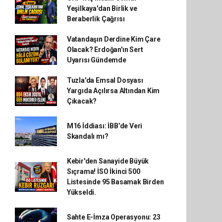
Yeşilkaya'dan Birlik ve
Beraberlik Çağrısı
Vatandaşın Derdine Kim Çare
Olacak? Erdoğan'ın Sert
Uyarısı Gündemde
Tuzla'da Emsal Dosyası
Yargıda Açılırsa Altından Kim
Çıkacak?
M16 İddiası: İBB’de Veri
Skandalı mı?
Kebir'den Sanayide Büyük
Sıçrama! İSO İkinci 500
Listesinde 95 Basamak Birden
Yükseldi.
Sahte E-İmza Operasyonu: 23