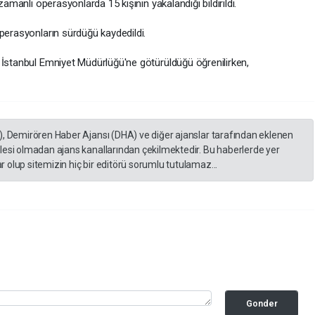
zamanlı operasyonlarda 15 kişinin yakalandığı bildirildi.
perasyonların sürdüğü kaydedildi.
 İstanbul Emniyet Müdürlüğü'ne götürüldüğü öğrenilirken,
), Demirören Haber Ajansı (DHA) ve diğer ajanslar tarafından eklenen
lesi olmadan ajans kanallarından çekilmektedir. Bu haberlerde yer
 olup sitemizin hiç bir editörü sorumlu tutulamaz...
Gonder