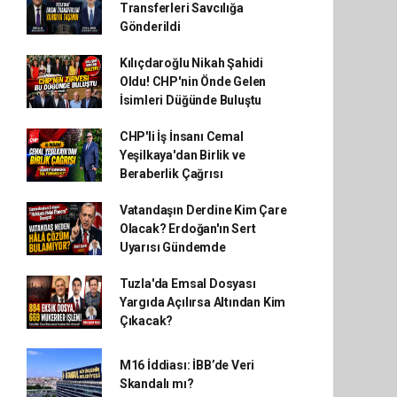
Transferleri Savcılığa
Gönderildi
Kılıçdaroğlu Nikah Şahidi
Oldu! CHP'nin Önde Gelen
İsimleri Düğünde Buluştu
CHP'li İş İnsanı Cemal
Yeşilkaya'dan Birlik ve
Beraberlik Çağrısı
Vatandaşın Derdine Kim Çare
Olacak? Erdoğan'ın Sert
Uyarısı Gündemde
Tuzla'da Emsal Dosyası
Yargıda Açılırsa Altından Kim
Çıkacak?
M16 İddiası: İBB’de Veri
Skandalı mı?