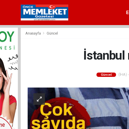
E
Anasayfa
Güncel
İstanbul
(İHA) -
Güncel