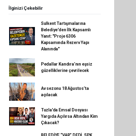
İlginizi Çekebilir
Sulkent Tartışmalarına
Belediye'den İlk Kapsamlı
Yanıt: "Proje 6306
Kapsamında Rezerv Yapı
Alanında"
Pedallar Kandıra’nın eşsiz
güzelliklerine çevrilecek
Av sezonu 18 Ağustos’ta
açılacak
Tuzla'da Emsal Dosyası
Yargıda Açılırsa Altından Kim
Çıkacak?
BELEDİYE “VAR” DEDİ, SPK