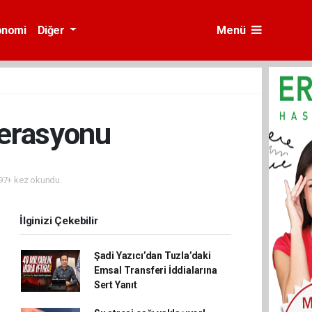
onomi
Diğer
Menü
perasyonu
7+ kez okundu.
İlginizi Çekebilir
Şadi Yazıcı’dan Tuzla’daki
Emsal Transferi İddialarına
Sert Yanıt