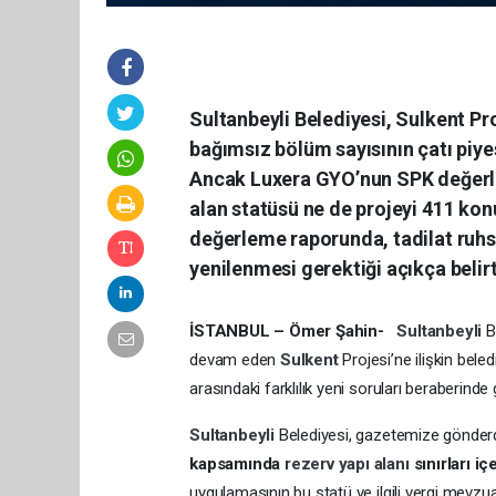
Sultanbeyli Belediyesi, Sulkent Pr
bağımsız bölüm sayısının çatı piyesl
Ancak Luxera GYO’nun SPK değerle
alan statüsü ne de projeyi 411 kon
değerleme raporunda, tadilat ruhsa
yenilenmesi gerektiği açıkça belirti
İSTANBUL – Ömer Şahin-
Sultanbeyli
B
devam eden
Sulkent
Projesi’ne ilişkin bel
arasındaki farklılık yeni soruları beraberinde g
Sultanbeyli
Belediyesi, gazetemize gönderd
kapsamında
rezerv yapı alanı
sınırları 
uygulamasının bu statü ve ilgili vergi mevzuat