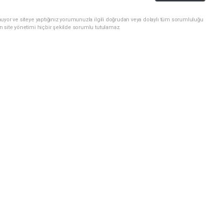
uyor ve siteye yaptığınız yorumunuzla ilgili doğrudan veya dolaylı tüm sorumluluğu
n site yönetimi hiçbir şekilde sorumlu tutulamaz.