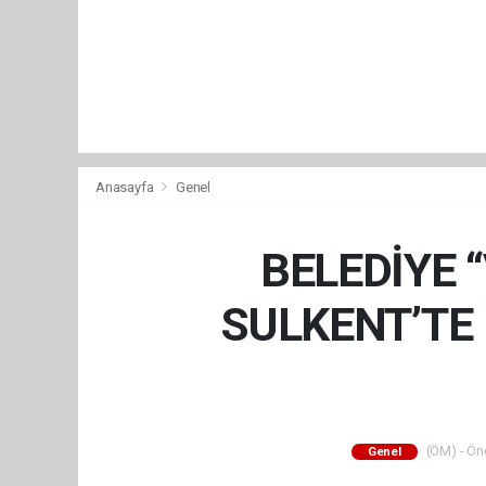
Anasayfa
Genel
BELEDİYE 
SULKENT’TE 
(ÖM) - Önc
Genel