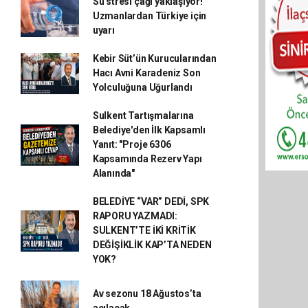
Su stresi çağı yaklaşıyor!
Uzmanlardan Türkiye için
uyarı
Kebir Süt’ün Kurucularından
Hacı Avni Karadeniz Son
Yolculuğuna Uğurlandı
Sulkent Tartışmalarına
Belediye'den İlk Kapsamlı
Yanıt: "Proje 6306
Kapsamında Rezerv Yapı
Alanında"
BELEDİYE “VAR” DEDİ, SPK
RAPORU YAZMADI:
SULKENT’TE İKİ KRİTİK
DEĞİŞİKLİK KAP’TA NEDEN
YOK?
Av sezonu 18 Ağustos’ta