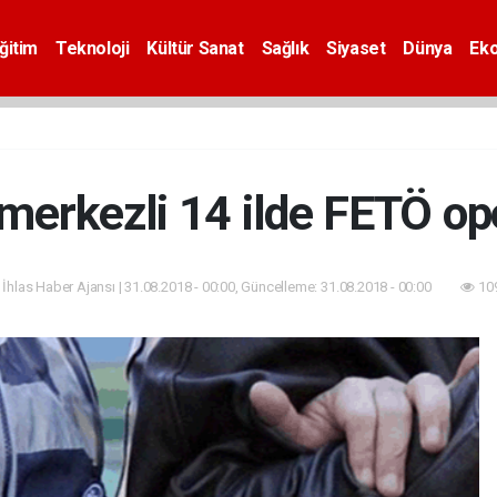
ğitim
Teknoloji
Kültür Sanat
Sağlık
Siyaset
Dünya
Ek
 merkezli 14 ilde FETÖ o
 İhlas Haber Ajansı | 31.08.2018 - 00:00, Güncelleme: 31.08.2018 - 00:00
109