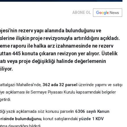
ABONE OL
ojesi’nin rezerv yapı alanında bulunduğunu ve
erine ilişkin proje revizyonuyla artırıldığını açıkladı.
me raporu ile halka arz izahnamesinde ne rezerv
uttan 445 konuta çıkaran revizyon yer alıyor. Üstelik
tı veya proje değişikliği halinde değerlemenin
liyor.
attalgazi Mahallesi’nde,
362 ada 32 parsel
üzerinde yapımı ve satışı
ediye açıklaması ile Sermaye Piyasası Kurulu kapsamındaki belgeler
etirdi.
iği yazılı açıklamada söz konusu parselin
6306 sayılı Kanun
içerisinde bulunduğunu
, konut satışlarındaki
yüzde 1 KDV
ına dayandığını bildirdi.