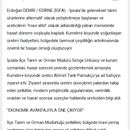
Erdoğan DEMİR / EDİRNE (İGFA) - İpsala’da geleneksel tarım
ürünlerine alternatif olarak yetiştirilmeye başlanan ve
üreticilerin “mavi altın” olarak adlandırdığı yaban mersininde
hasat dönemi coşkuyla başladı. Kumdere köyünde yoğunlaşan
üretim faaliyetleri, bölgedeki tarımsal çeşitliliğin artırılmasında
önemli bir başarı örneği oluşturuyor.
İpsala İlçe Tarım ve Orman Müdürü Simge Ünlüsoy ve kurum
uzmanları, hasat sürecini yerinde gözlemlemek amacıyla
Kumdere köyünde üretici Ahmet Tarık Pamukçu’ya ait bahçeyi
ziyaret etti. Ziyaret sırasında üretim süreçlerini yakından takip
eden yetkililer, modern yetiştiricilik uygulamaları, verimlilik
oranları ve hasat sonrası süreçler hakkında üreticiden bilgi aldı.
“EKONOMİK AVANTAJIYLA ÖNE ÇIKIYOR”
İlçe Tarım ve Orman Müdürlüğü yetkilileri, bölgede mavi yemiş