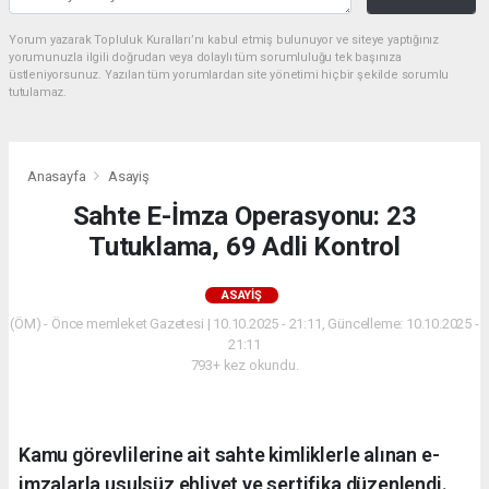
Yorum yazarak Topluluk Kuralları’nı kabul etmiş bulunuyor ve siteye yaptığınız
yorumunuzla ilgili doğrudan veya dolaylı tüm sorumluluğu tek başınıza
üstleniyorsunuz. Yazılan tüm yorumlardan site yönetimi hiçbir şekilde sorumlu
tutulamaz.
Anasayfa
Asayiş
Sahte E-İmza Operasyonu: 23
Tutuklama, 69 Adli Kontrol
ASAYIŞ
(ÖM) - Önce memleket Gazetesi | 10.10.2025 - 21:11, Güncelleme: 10.10.2025 -
21:11
793+ kez okundu.
Kamu görevlilerine ait sahte kimliklerle alınan e-
imzalarla usulsüz ehliyet ve sertifika düzenlendi.