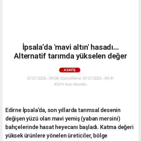
İpsala’da 'mavi altın' hasadı...
Alternatif tarımda yükselen değer
ASAYIŞ
07.07.2026 - 09:08, Güncelleme: 07.07.2026 - 09:41
4501+ kez okundu.
Edirne İpsala’da, son yıllarda tarımsal desenin
değişen yüzü olan mavi yemiş (yaban mersini)
bahçelerinde hasat heyecanı başladı. Katma değeri
yüksek ürünlere yönelen üreticiler, bölge