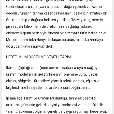
üretimine olan ilginin her geçen yıl arttığına dikkat çekti.
Geleneksel ürünlerin yanı sıra pazar değeri yüksek ve katma
değerli ürünlerin tarıma kazandırılmasının İpsala için stratejik bir
öneme sahip olduğunu belirten yetkililer, “Mavi yemiş, hem iç
piyasadaki talebi hem de üreticimize sağladığı yüksek
ekonomik getiri nedeniyle önemli bir alternatif ürün haline geldi.
Modern tarım teknikleriyle buluşan bu ürün, kırsal kalkınmaya
doğrudan katkı sağlıyor.” dedi.
HEDEF: İKLİM DOSTU VE ÇEŞİTLİ TARIM
İklim değişikliği ve değişen çevre koşullarına uyum sağlayan
üretim modellerinin geliştirilmesinin önemine vurgu yapan
ekipler, bölgedeki üreticilere yönelik teknik destek, eğitim ve
bilgilendirme faaliyetlerinin aralıksız süreceğini belirtti.
İpsala İlçe Tarım ve Orman Müdürlüğü, tarımsal çeşitliliği
artırarak çiftçilerin gelir düzeyini yükseltmeyi ve sürdürülebilir
tarım pratiklerini bölgenin genelinde yaygınlaştırmayı hedefliyor.