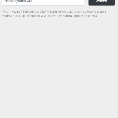
Gonder
Yorum yazarak Topluluk Kuralları’nı kabul etmiş bulunuyor ve siteye yaptığınız
yorumunuzla ilgili doğrudan veya dolaylı tüm sorumluluğu tek başınıza
üstleniyorsunuz. Yazılan tüm yorumlardan site yönetimi hiçbir şekilde sorumlu
tutulamaz.
Ömer ŞAHİN
habermarmara34@gmail.com