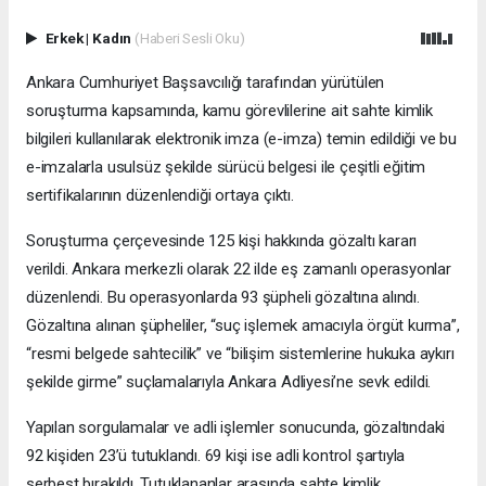
Erkek
|
Kadın
(Haberi Sesli Oku)
Ankara Cumhuriyet Başsavcılığı tarafından yürütülen
soruşturma kapsamında, kamu görevlilerine ait sahte kimlik
bilgileri kullanılarak elektronik imza (e-imza) temin edildiği ve bu
e-imzalarla usulsüz şekilde sürücü belgesi ile çeşitli eğitim
sertifikalarının düzenlendiği ortaya çıktı.
Soruşturma çerçevesinde 125 kişi hakkında gözaltı kararı
verildi. Ankara merkezli olarak 22 ilde eş zamanlı operasyonlar
düzenlendi. Bu operasyonlarda 93 şüpheli gözaltına alındı.
Gözaltına alınan şüpheliler, “suç işlemek amacıyla örgüt kurma”,
“resmi belgede sahtecilik” ve “bilişim sistemlerine hukuka aykırı
şekilde girme” suçlamalarıyla Ankara Adliyesi’ne sevk edildi.
Yapılan sorgulamalar ve adli işlemler sonucunda, gözaltındaki
92 kişiden 23’ü tutuklandı. 69 kişi ise adli kontrol şartıyla
serbest bırakıldı. Tutuklananlar arasında sahte kimlik